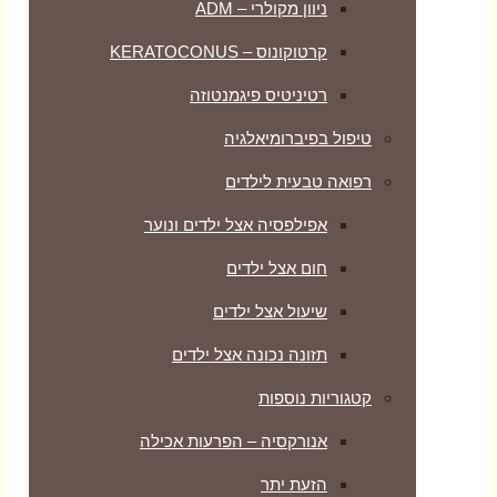
ניוון מקולרי – ADM
קרטוקונוס – KERATOCONUS
רטיניטיס פיגמנטוזה
טיפול בפיברומיאלגיה
רפואה טבעית לילדים
אפילפסיה אצל ילדים ונוער
חום אצל ילדים
שיעול אצל ילדים
תזונה נכונה אצל ילדים
קטגוריות נוספות
אנורקסיה – הפרעות אכילה
הזעת יתר