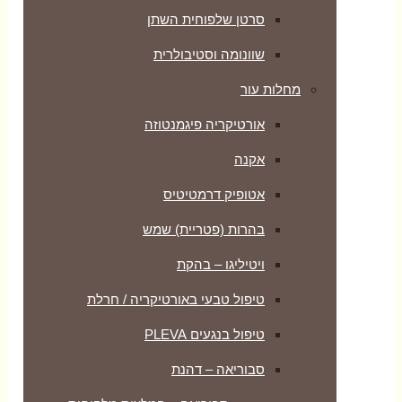
סרטן שלפוחית השתן
שוונומה וסטיבולרית
מחלות עור
אורטיקריה פיגמנטוזה
אקנה
אטופיק דרמטיטיס
בהרות (פטריית) שמש
ויטיליגו – בהקת
טיפול טבעי באורטיקריה / חרלת
טיפול בנגעים PLEVA
סבוריאה – דהנת