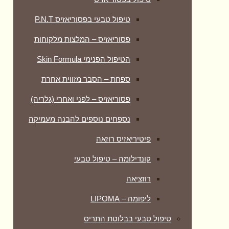
טיפול טבעי בפסוריאזיס P.N.T
פסוריאזיס – המלצות מלקוחות
הטיפול הפנימי Skin Formula
ספחת – הסבר מזווית אחרת
פסוריאזיס – לפני ואחרי (גלריה)
נספחים נוספים להבנה מעמיקה
פיטיריאזיס רוזאה
קונדילומה – טיפול טבעי
רוזציאה
ליפומה – LIPOMA
טיפול טבעי בבלוטת התריס