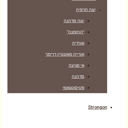
יוגה תרפיה
יוגה סדהנה
“ההזמנה”
אווידיה
אורייה מאונטיין דרימר
אי פגיעה
סדהנה
פטיסוטגאמי
Strongon