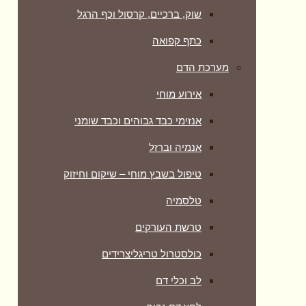
שוק, ברכיים, קרסול וכף הרגל
כתף קפואה
מערכת הדם
אירוע מוחי
אנזימי כבד גבוהים וכבד שומני
אנמיה וברזל
טיפול בשבץ מוחי – שיקום וחיזוק
טלסמיה
טרשת העורקים
כולסטרול טריגליצרידים
לב וכלי דם