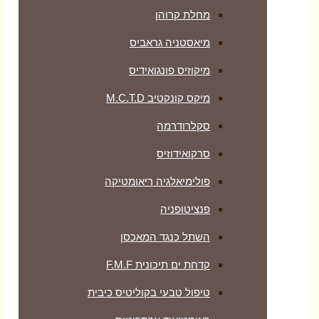
מחלת קרוהן
מיאסטניה גראביס
מיקוזיס פונגואידיס
מיקס קונקטיב M.C.T.D
סקלרודרמה
סרקואידוזיס
פולימיאלגיה ריאומטיקה
‏פנציטופניה
השתל כנגד המאכסן
קדחת ים תיכונית F.M.F
טיפול טבעי בקוליטיס כיבית