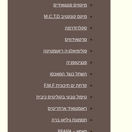
מיקוזיס פונגואידיס
מיקס קונקטיב M.C.T.D
סקלרודרמה
סרקואידוזיס
פולימיאלגיה ריאומטיקה
‏פנציטופניה
השתל כנגד המאכסן
קדחת ים תיכונית F.M.F
טיפול טבעי בקוליטיס כיבית
ראומטואיד ארתריטיס
תסמונת גיליאן ברה
פאפא – PFAPA