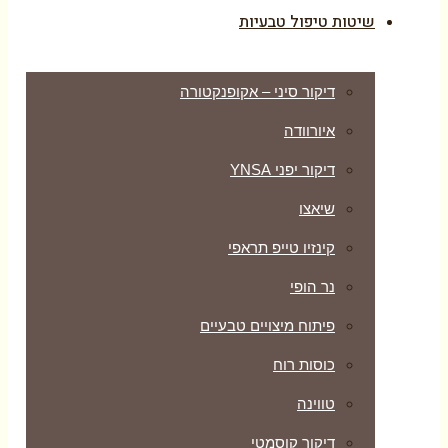
שיטות טיפול טבעיות
דיקור סיני – אקופנקטורה
איורוודה
דיקור יפני YNSA
שיאצו
קינזיו טייפ תראפי
נר הופי
פיתוח מיצויים טבעיים
כוסות רוח
טווינה
דיקור קוסמטי