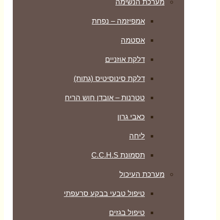
מערכת הנשימה
אמפיזמה – נפחת
אסטמה
דלקת אוזניים
דלקת סינוסיטיס (גתות)
טטרנות – אובדן חוש הריח
כאבי גרון
ליחה
תסמונת C.C.H.S
מערכת העיכול
טיפול טבעי בבקע סרעפתי
טיפול בגזים