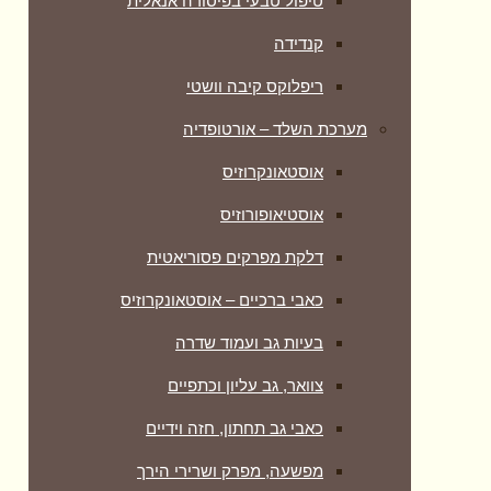
טיפול טבעי בפיסורה אנאלית
קנדידה
ריפלוקס קיבה וושטי
מערכת השלד – אורטופדיה
אוסטאונקרוזיס
אוסטיאופורוזיס
דלקת מפרקים פסוריאטית
כאבי ברכיים – אוסטאונקרוזיס
בעיות גב ועמוד שדרה
צוואר, גב עליון וכתפיים
כאבי גב תחתון, חזה וידיים
מפשעה, מפרק ושרירי הירך