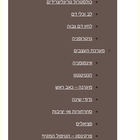
כולסטרול טריגליצרידים
לב וכלי דם
לחץ דם גבוה
נויטרופניה
מערכת העצבים
אינסומניה
הנטינגטון
מיגרנה – כאב ראש
נדודי שינה
סחרחורות ואי יציבות
פציאליס
פרקינסון – הטיפול המקיף