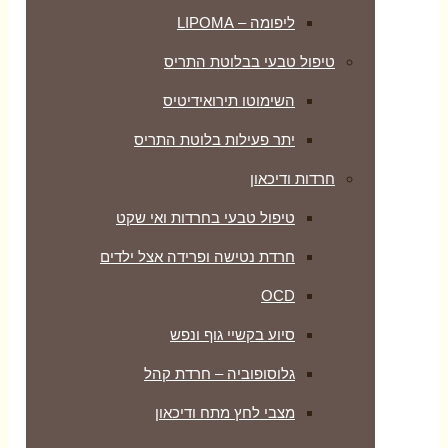
ליפומה – LIPOMA
טיפול טבעי בבלוטת התריס
השימוטו תירואידיטיס
יתר פעילות בלוטת התריס
חרדות ודיכאון
טיפול טבעי בחרדות ואי שקט
חרדת נטישה ופרידה אצל ילדים
OCD
סיוע בקשיי גוף ונפש
גלוסופוביה – חרדת קהל
מצבי לחץ מתח ודיכאון