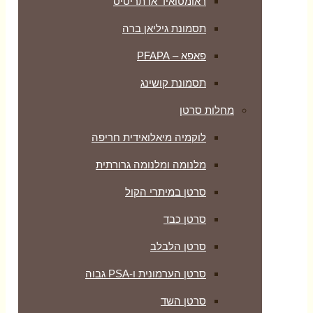
ראומטואיד ארתריטיס
תסמונת גיליאן ברה
פאפא – PFAPA
תסמונת קושינג
מחלות סרטן
לוקמיה מיאלואידית חריפה
מלנומה ומלנומה גרורתית
סרטן במיתרי הקול
סרטן כבד
סרטן הלבלב
סרטן הערמונית ו-PSA גבוה
סרטן השד