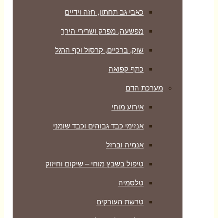
כאבי גב תחתון, חזה וידיים
מפשעה, מפרק ושרירי הירך
שוק, ברכיים, קרסול וכף הרגל
כתף קפואה
מערכת הדם
אירוע מוחי
אנזימי כבד גבוהים וכבד שומני
אנמיה וברזל
טיפול בשבץ מוחי – שיקום וחיזוק
טלסמיה
טרשת העורקים