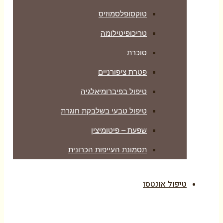
טוקסופלסמוזיס
טריכופיטילומה
סוכרת
פטרת ציפורניים
טיפול בפיברומיאלגיה
טיפול טבעי בשלבקת חוגרת
שפעת – פיטומיצין
תסמונת העייפות הכרונית
טיפול אונטסו