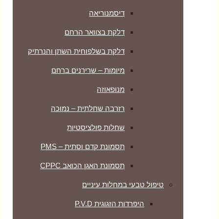
דיסמנוריאה
דלקת בצוואר הרחם
דלקת בשלפוחית השתן והנרתיק
מיומות – שרירנים ברחם
מנופאוזה
רזרבה שחלתית – נמוכה
שחלות פולציסטיות
תסמונת קדם וסתית – PMS
תסמונת האגן הכואב CPPC
טיפול טבעי במחלות עיניים
היפרדות הזגוגית P.V.D