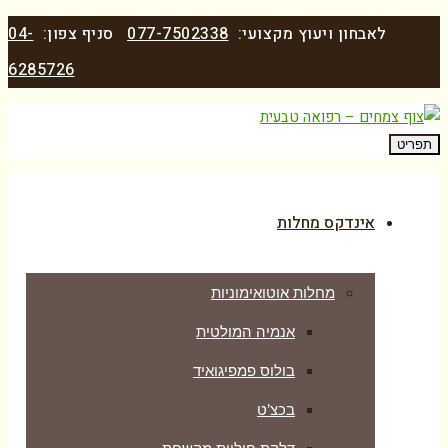
לאבחון ויעוץ מקצועי:
077-7502338
סניף צפון:
04-
6285726
תפריט
אינדקס מחלות
מחלות אוטואימוניות
אנמיה המולטית
בולוס פמפיגואיד
בכצ’ט