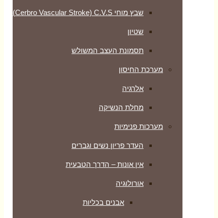
שבץ מוחי Cerbro Vascular Stroke) C.V.S)
שטיון
תסמונת העצב המשולש
מערכת החיסון
אלרגיה
מחלת הנשיקה
מערכות פנימיות
העדר פריון נשים וגברים
אין אונות – הדרך הטבעית
אורולוגיה
אבנים בכליות