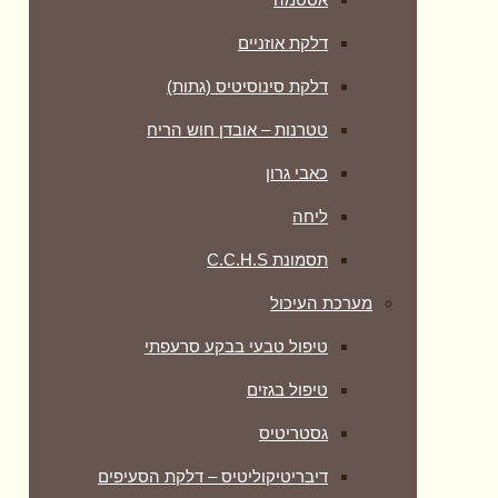
דלקת אוזניים
דלקת סינוסיטיס (גתות)
טטרנות – אובדן חוש הריח
כאבי גרון
ליחה
תסמונת C.C.H.S
מערכת העיכול
טיפול טבעי בבקע סרעפתי
טיפול בגזים
גסטריטיס
דיבריטיקוליטיס – דלקת הסעיפים