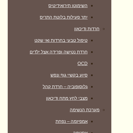
השימוטו תירואידיטיס
יתר פעילות בלוטת התריס
חרדות ודיכאון
טיפול טבעי בחרדות ואי שקט
חרדת נטישה ופרידה אצל ילדים
OCD
סיוע בקשיי גוף ונפש
גלוסופוביה – חרדת קהל
מצבי לחץ מתח ודיכאון
מערכת הנשימה
אמפיזמה – נפחת
אסטמה