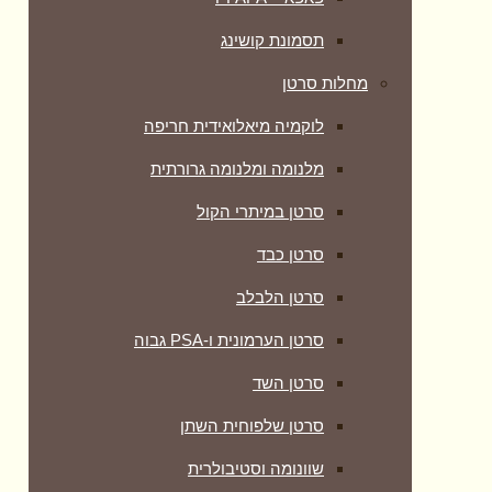
תסמונת קושינג
מחלות סרטן
לוקמיה מיאלואידית חריפה
מלנומה ומלנומה גרורתית
סרטן במיתרי הקול
סרטן כבד
סרטן הלבלב
סרטן הערמונית ו-PSA גבוה
סרטן השד
סרטן שלפוחית השתן
שוונומה וסטיבולרית