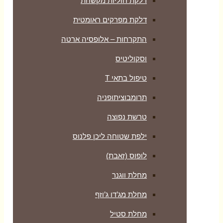
דלקת חוליות מקשחת
דלקת מפרקים ראומטית
התקרחות – אלופסיה ארטה
וסקוליטיס
טיפול בתאי T
תרומבוציתופניה
טרשת נפוצה
ילפת שטוחה ליכן פלנוס
לופוס (זאבת)
מחלת ווגנר
מחלת מג’דו ג’וזף
מחלת סטיל