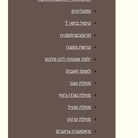
וסקוליטיס
טיפול בתאי T
תרומבוציתופניה
טרשת נפוצה
ילפת שטוחה ליכן פלנוס
לופוס (זאבת)
מחלת ווגנר
מחלת מג’דו ג’וזף
מחלת סטיל
מחלת קרוהן
מיאסטניה גראביס