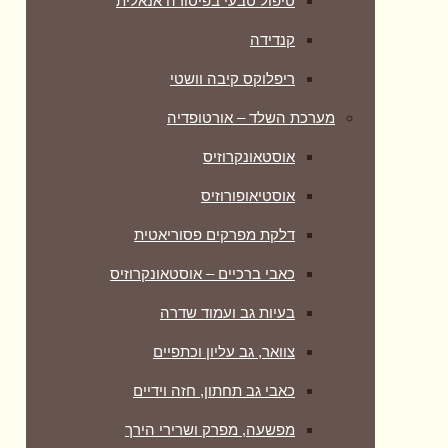
טיפול טבעי בפיסורה אנאלית
קנדידה
ריפלוקס קיבה וושטי
מערכת השלד – אורטופדיה
אוסטאונקרוזיס
אוסטיאופורוזיס
דלקת מפרקים פסוריאטית
כאבי ברכיים – אוסטאונקרוזיס
בעיות גב ועמוד שדרה
צוואר, גב עליון וכתפיים
כאבי גב תחתון, חזה וידיים
מפשעה, מפרק ושרירי הירך