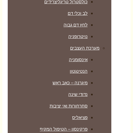
כולסטרול טריגליצרידים
לב וכלי דם
לחץ דם גבוה
נויטרופניה
מערכת העצבים
אינסומניה
הנטינגטון
מיגרנה – כאב ראש
נדודי שינה
סחרחורות ואי יציבות
פציאליס
פרקינסון – הטיפול המקיף