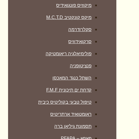
מיקוזיס פונגואידיס
מיקס קונקטיב M.C.T.D
סקלרודרמה
סרקואידוזיס
פולימיאלגיה ריאומטיקה
‏פנציטופניה
השתל כנגד המאכסן
קדחת ים תיכונית F.M.F
טיפול טבעי בקוליטיס כיבית
ראומטואיד ארתריטיס
תסמונת גיליאן ברה
פאפא – PFAPA