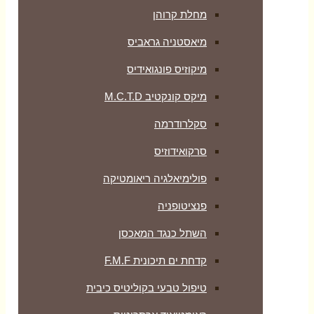
מחלת קרוהן
מיאסטניה גראביס
מיקוזיס פונגואידיס
מיקס קונקטיב M.C.T.D
סקלרודרמה
סרקואידוזיס
פולימיאלגיה ריאומטיקה
‏פנציטופניה
השתל כנגד המאכסן
קדחת ים תיכונית F.M.F
טיפול טבעי בקוליטיס כיבית