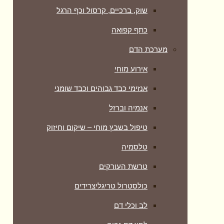
שוק, ברכיים, קרסול וכף הרגל
כתף קפואה
מערכת הדם
אירוע מוחי
אנזימי כבד גבוהים וכבד שומני
אנמיה וברזל
טיפול בשבץ מוחי – שיקום וחיזוק
טלסמיה
טרשת העורקים
כולסטרול טריגליצרידים
לב וכלי דם