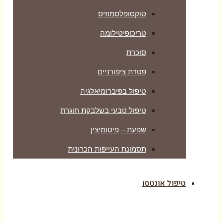
טוקסופלסמוזיס
טריכופיטילומה
סוכרת
פטרת ציפורניים
טיפול בפיברומיאלגיה
טיפול טבעי בשלבקת חוגרת
שפעת – פיטומיצין
תסמונת העייפות הכרונית
טיפול אונטסו