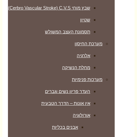
שבץ מוחי Cerbro Vascular Stroke) C.V.S)
שטיון
תסמונת העצב המשולש
מערכת החיסון
אלרגיה
מחלת הנשיקה
מערכות פנימיות
העדר פריון נשים וגברים
אין אונות – הדרך הטבעית
אורולוגיה
אבנים בכליות