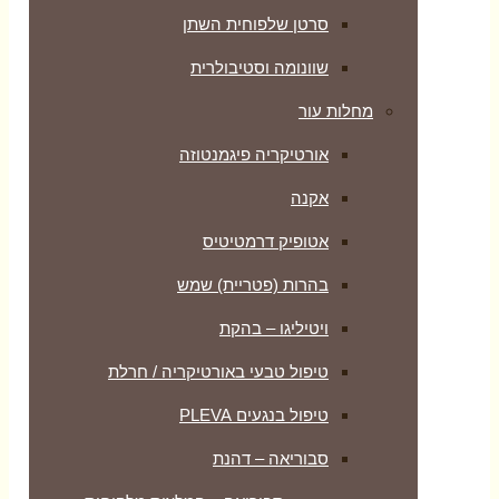
סרטן שלפוחית השתן
שוונומה וסטיבולרית
מחלות עור
אורטיקריה פיגמנטוזה
אקנה
אטופיק דרמטיטיס
בהרות (פטריית) שמש
ויטיליגו – בהקת
טיפול טבעי באורטיקריה / חרלת
טיפול בנגעים PLEVA
סבוריאה – דהנת