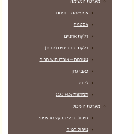
מערכת הנשימה
אמפיזמה – נפחת
אסטמה
דלקת אוזניים
דלקת סינוסיטיס (גתות)
טטרנות – אובדן חוש הריח
כאבי גרון
ליחה
תסמונת C.C.H.S
מערכת העיכול
טיפול טבעי בבקע סרעפתי
טיפול בגזים