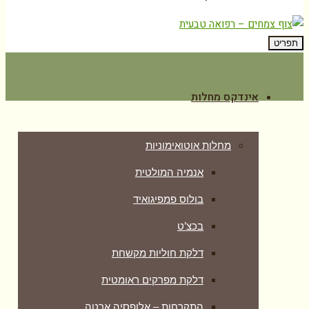
תפריט
אינדקס מחלות
מחלות אוטואימוניות
אנמיה המולטית
בולוס פמפיגואיד
בכצ’ט
דלקת חוליות מקשחת
דלקת מפרקים ראומטית
התקרחות – אלופסיה ארטה