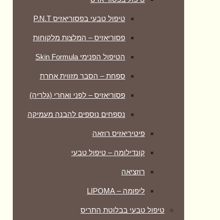
טיפול טבעי בפסוריאזיס P.N.T
פסוריאזיס – המלצות מלקוחות
הטיפול הפנימי Skin Formula
ספחת – הסבר מזווית אחרת
פסוריאזיס – לפני ואחרי (גלריה)
נספחים נוספים להבנה מעמיקה
פיטיריאזיס רוזאה
קונדילומה – טיפול טבעי
רוזציאה
ליפומה – LIPOMA
טיפול טבעי בבלוטת התריס