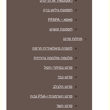
ראומטואיד ארתריטיס
תסמונת גיליאן ברה
פאפא – PFAPA
תסמונת קושינג
מחלות סרטן
לוקמיה מיאלואידית חריפה
מלנומה ומלנומה גרורתית
סרטן במיתרי הקול
סרטן כבד
סרטן הלבלב
סרטן הערמונית ו-PSA גבוה
סרטן השד