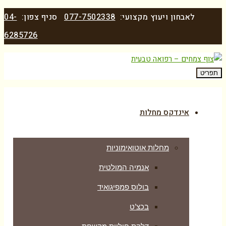
לאבחון ויעוץ מקצועי:
077-7502338
סניף צפון:
04-
6285726
תפריט
אינדקס מחלות
מחלות אוטואימוניות
אנמיה המולטית
בולוס פמפיגואיד
בכצ’ט