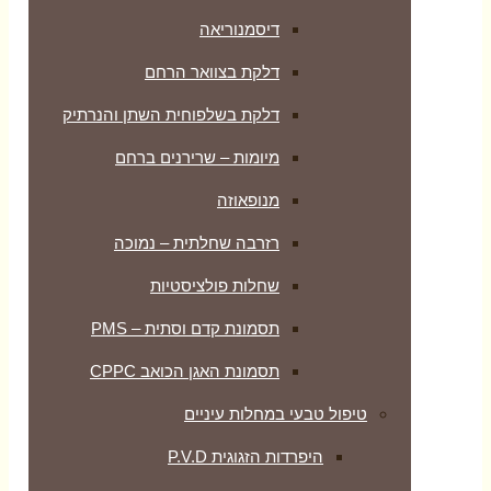
דיסמנוריאה
דלקת בצוואר הרחם
דלקת בשלפוחית השתן והנרתיק
מיומות – שרירנים ברחם
מנופאוזה
רזרבה שחלתית – נמוכה
שחלות פולציסטיות
תסמונת קדם וסתית – PMS
תסמונת האגן הכואב CPPC
טיפול טבעי במחלות עיניים
היפרדות הזגוגית P.V.D