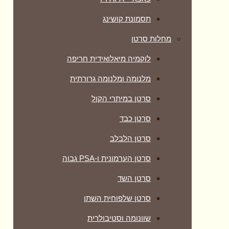
תסמונת קושינג
מחלות סרטן
לוקמיה מיאלואידית חריפה
מלנומה ומלנומה גרורתית
סרטן במיתרי הקול
סרטן כבד
סרטן הלבלב
סרטן הערמונית ו-PSA גבוה
סרטן השד
סרטן שלפוחית השתן
שוונומה וסטיבולרית