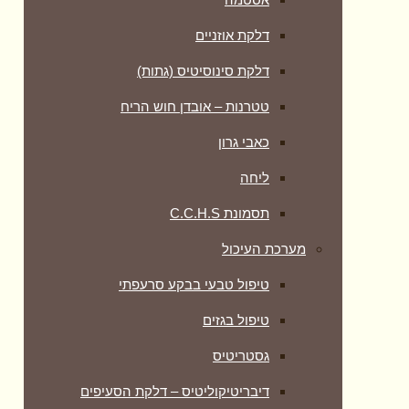
דלקת אוזניים
דלקת סינוסיטיס (גתות)
טטרנות – אובדן חוש הריח
כאבי גרון
ליחה
תסמונת C.C.H.S
מערכת העיכול
טיפול טבעי בבקע סרעפתי
טיפול בגזים
גסטריטיס
דיבריטיקוליטיס – דלקת הסעיפים