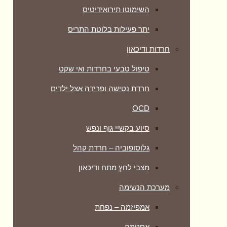
השימוטו תירואידיטיס
יתר פעילות בלוטת התריס
חרדות ודיכאון
טיפול טבעי בחרדות ואי שקט
חרדת נטישה ופרידה אצל ילדים
OCD
סיוע בקשיי גוף ונפש
גלוסופוביה – חרדת קהל
מצבי לחץ מתח ודיכאון
מערכת הנשימה
אמפיזמה – נפחת
אסטמה