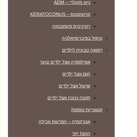
ניוון מקולרי – ADM
קרטוקונוס – KERATOCONUS
רטיניטיס פיגמנטוזה
טיפול בפיברומיאלגיה
רפואה טבעית לילדים
אפילפסיה אצל ילדים ונוער
חום אצל ילדים
שיעול אצל ילדים
תזונה נכונה אצל ילדים
קטגוריות נוספות
אנורקסיה – הפרעות אכילה
הזעת יתר