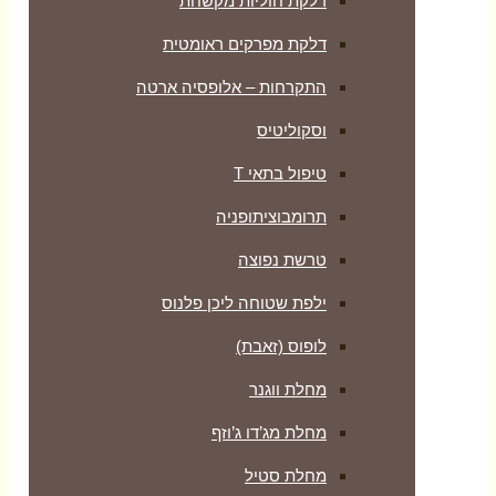
דלקת חוליות מקשחת
דלקת מפרקים ראומטית
התקרחות – אלופסיה ארטה
וסקוליטיס
טיפול בתאי T
תרומבוציתופניה
טרשת נפוצה
ילפת שטוחה ליכן פלנוס
לופוס (זאבת)
מחלת ווגנר
מחלת מג’דו ג’וזף
מחלת סטיל