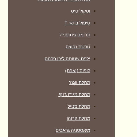
וסקוליטיס
טיפול בתאי T
תרומבוציתופניה
טרשת נפוצה
ילפת שטוחה ליכן פלנוס
לופוס (זאבת)
מחלת ווגנר
מחלת מג’דו ג’וזף
מחלת סטיל
מחלת קרוהן
מיאסטניה גראביס