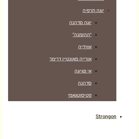
יוגה תרפיה
יוגה סדהנה
“ההזמנה”
אווידיה
אורייה מאונטיין דרימר
אי פגיעה
סדהנה
פטיסוטגאמי
Strongon