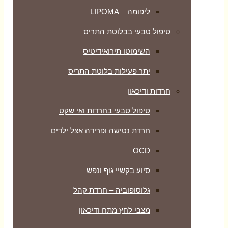
ליפומה – LIPOMA
טיפול טבעי בבלוטת התריס
השימוטו תירואידיטיס
יתר פעילות בלוטת התריס
חרדות ודיכאון
טיפול טבעי בחרדות ואי שקט
חרדת נטישה ופרידה אצל ילדים
OCD
סיוע בקשיי גוף ונפש
גלוסופוביה – חרדת קהל
מצבי לחץ מתח ודיכאון