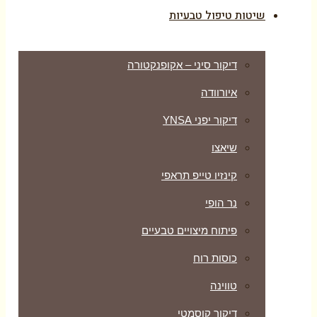
שיטות טיפול טבעיות
דיקור סיני – אקופנקטורה
איורוודה
דיקור יפני YNSA
שיאצו
קינזיו טייפ תראפי
נר הופי
פיתוח מיצויים טבעיים
כוסות רוח
טווינה
דיקור קוסמטי