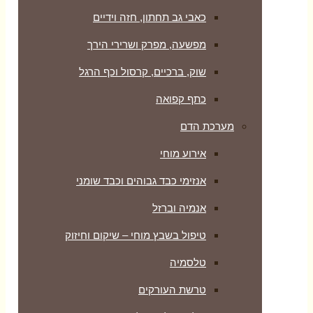
כאבי גב תחתון, חזה וידיים
מפשעה, מפרק ושרירי הירך
שוק, ברכיים, קרסול וכף הרגל
כתף קפואה
מערכת הדם
אירוע מוחי
אנזימי כבד גבוהים וכבד שומני
אנמיה וברזל
טיפול בשבץ מוחי – שיקום וחיזוק
טלסמיה
טרשת העורקים