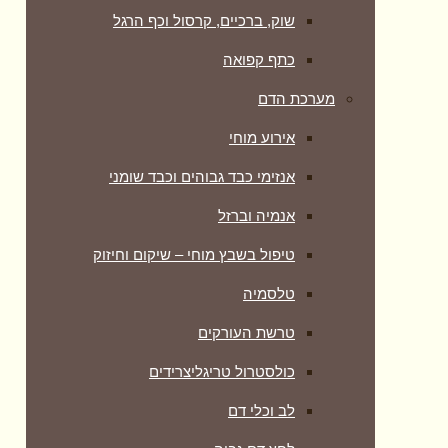
שוק, ברכיים, קרסול וכף הרגל
כתף קפואה
מערכת הדם
אירוע מוחי
אנזימי כבד גבוהים וכבד שומני
אנמיה וברזל
טיפול בשבץ מוחי – שיקום וחיזוק
טלסמיה
טרשת העורקים
כולסטרול טריגליצרידים
לב וכלי דם