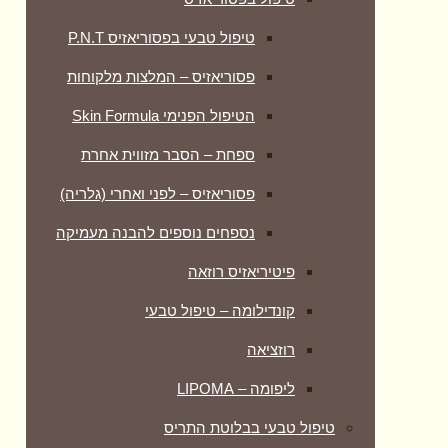
טיפול טבעי בפסוריאזיס P.N.T
פסוריאזיס – המלצות מלקוחות
הטיפול הפנימי Skin Formula
ספחת – הסבר מזווית אחרת
פסוריאזיס – לפני ואחרי (גלריה)
נספחים נוספים להבנה מעמיקה
פיטיריאזיס רוזאה
קונדילומה – טיפול טבעי
רוזציאה
ליפומה – LIPOMA
טיפול טבעי בבלוטת התריס