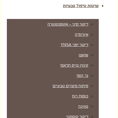
שיטות טיפול טבעיות
דיקור סיני – אקופנקטורה
איורוודה
דיקור יפני YNSA
שיאצו
קינזיו טייפ תראפי
נר הופי
פיתוח מיצויים טבעיים
כוסות רוח
טווינה
דיקור קוסמטי