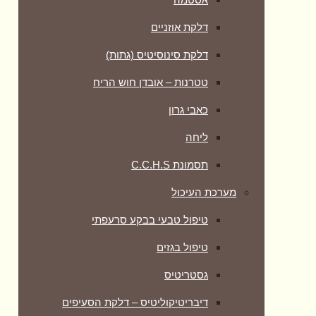
דלקת אוזניים
דלקת סינוסיטיס (גתות)
טטרנות – אובדן חוש הריח
כאבי גרון
ליחה
תסמונת C.C.H.S
מערכת העיכול
טיפול טבעי בבקע סרעפתי
טיפול בגזים
גסטריטיס
דיבריטיקוליטיס – דלקת הסעיפים