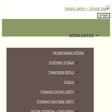
תפריט
אינדקס מחלות
מחלות אוטואימוניות
אנמיה המולטית
בולוס פמפיגואיד
בכצ’ט
דלקת חוליות מקשחת
דלקת מפרקים ראומטית
התקרחות – אלופסיה ארטה