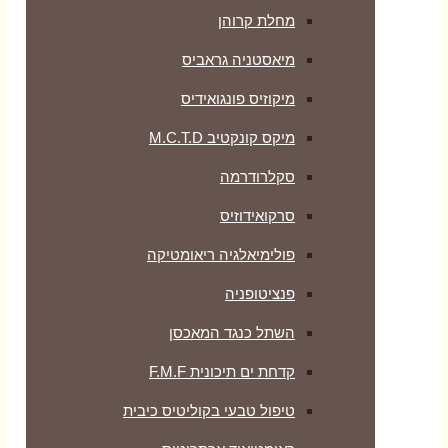
מחלת קרוהן
מיאסטניה גראביס
מיקוזיס פונגואידיס
מיקס קונקטיב M.C.T.D
סקלרודרמה
סרקואידוזיס
פולימיאלגיה ריאומטיקה
‏פנציטופניה
השתל כנגד המאכסן
קדחת ים תיכונית F.M.F
טיפול טבעי בקוליטיס כיבית