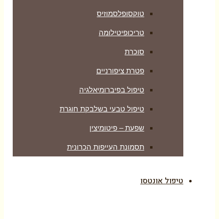
טוקסופלסמוזיס
טריכופיטילומה
סוכרת
פטרת ציפורניים
טיפול בפיברומיאלגיה
טיפול טבעי בשלבקת חוגרת
שפעת – פיטומיצין
תסמונת העייפות הכרונית
טיפול אונטסו