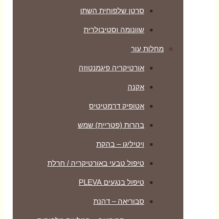
סרטן שלפוחית השתן
שוונומה וסטיבולרית
מחלות עור
אורטיקריה פיגמנטוזה
אקנה
אטופיק דרמטיטיס
בהרות (פטריית) שמש
ויטיליגו – בהקת
טיפול טבעי באורטיקריה / חרלת
טיפול בנגעים PLEVA
סבוריאה – דהנת