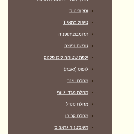
וסקוליטיס
טיפול בתאי T
תרומבוציתופניה
טרשת נפוצה
ילפת שטוחה ליכן פלנוס
לופוס (זאבת)
מחלת ווגנר
מחלת מג’דו ג’וזף
מחלת סטיל
מחלת קרוהן
מיאסטניה גראביס