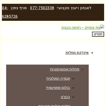
לאבחון ויעוץ מקצועי:
077-7502338
סניף צפון:
04-
6285726
תפריט
אינדקס מחלות
מחלות אוטואימוניות
אנמיה המולטית
בולוס פמפיגואיד
בכצ’ט