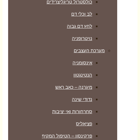
כולסטרול טריגליצרידים
לב וכלי דם
לחץ דם גבוה
נויטרופניה
מערכת העצבים
אינסומניה
הנטינגטון
מיגרנה – כאב ראש
נדודי שינה
סחרחורות ואי יציבות
פציאליס
פרקינסון – הטיפול המקיף