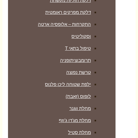
דלקת חוליות מקשחת
דלקת מפרקים ראומטית
התקרחות – אלופסיה ארטה
וסקוליטיס
טיפול בתאי T
תרומבוציתופניה
טרשת נפוצה
ילפת שטוחה ליכן פלנוס
לופוס (זאבת)
מחלת ווגנר
מחלת מג’דו ג’וזף
מחלת סטיל