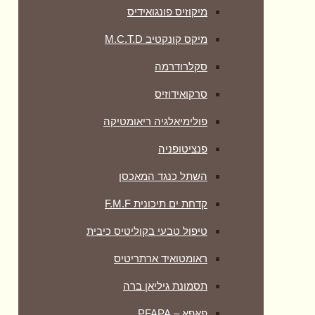
מיקוזיס פונגואידיס
מיקס קונקטיב M.C.T.D
סקלרודרמה
סרקואידוזיס
פולימיאלגיה ריאומטיקה
‏פנציטופניה
השתל כנגד המאכסן
קדחת ים תיכונית F.M.F
טיפול טבעי בקוליטיס כיבית
ראומטואיד ארתריטיס
תסמונת גיליאן ברה
פאפא – PFAPA