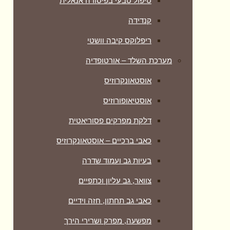
טיפול טבעי בפיסורה אנאלית
קנדידה
ריפלוקס קיבה וושטי
מערכת השלד – אורטופדיה
אוסטאונקרוזיס
אוסטיאופורוזיס
דלקת מפרקים פסוריאטית
כאבי ברכיים – אוסטאונקרוזיס
בעיות גב ועמוד שדרה
צוואר, גב עליון וכתפיים
כאבי גב תחתון, חזה וידיים
מפשעה, מפרק ושרירי הירך