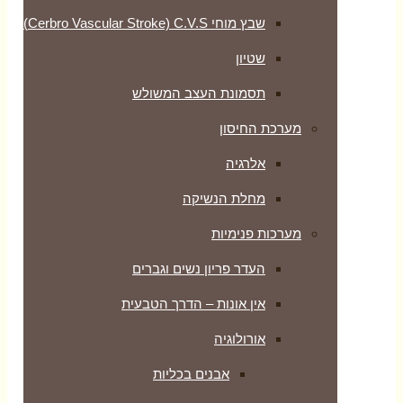
שבץ מוחי Cerbro Vascular Stroke) C.V.S)
שטיון
תסמונת העצב המשולש
מערכת החיסון
אלרגיה
מחלת הנשיקה
מערכות פנימיות
העדר פריון נשים וגברים
אין אונות – הדרך הטבעית
אורולוגיה
אבנים בכליות