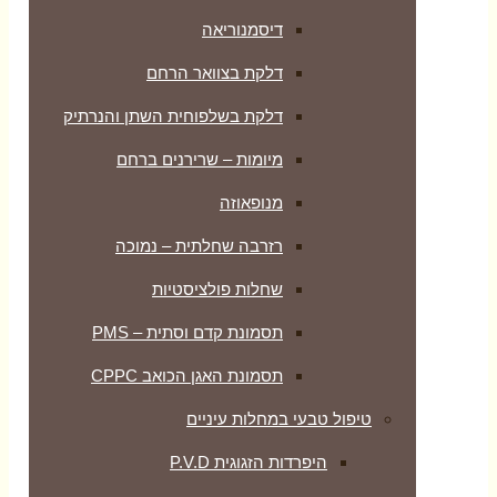
דיסמנוריאה
דלקת בצוואר הרחם
דלקת בשלפוחית השתן והנרתיק
מיומות – שרירנים ברחם
מנופאוזה
רזרבה שחלתית – נמוכה
שחלות פולציסטיות
תסמונת קדם וסתית – PMS
תסמונת האגן הכואב CPPC
טיפול טבעי במחלות עיניים
היפרדות הזגוגית P.V.D