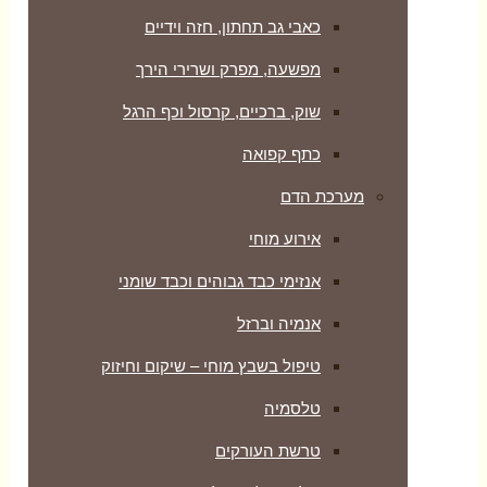
כאבי גב תחתון, חזה וידיים
מפשעה, מפרק ושרירי הירך
שוק, ברכיים, קרסול וכף הרגל
כתף קפואה
מערכת הדם
אירוע מוחי
אנזימי כבד גבוהים וכבד שומני
אנמיה וברזל
טיפול בשבץ מוחי – שיקום וחיזוק
טלסמיה
טרשת העורקים