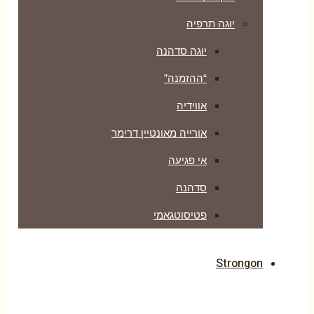
יוגה תרפיה
יוגה סדהנה
“ההזמנה”
אווידיה
אורייה מאונטיין דרימר
אי פגיעה
סדהנה
פטיסוטגאמי
Strongon