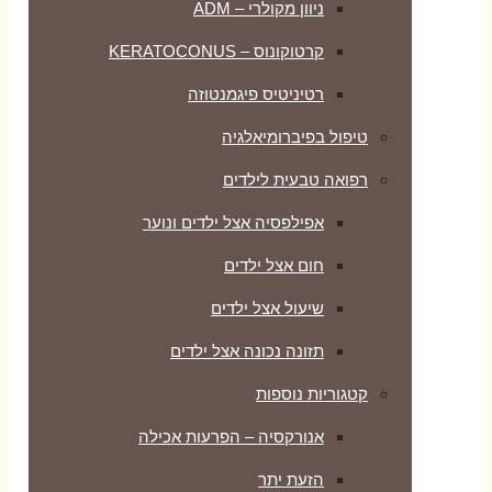
ניוון מקולרי – ADM
קרטוקונוס – KERATOCONUS
רטיניטיס פיגמנטוזה
טיפול בפיברומיאלגיה
רפואה טבעית לילדים
אפילפסיה אצל ילדים ונוער
חום אצל ילדים
שיעול אצל ילדים
תזונה נכונה אצל ילדים
קטגוריות נוספות
אנורקסיה – הפרעות אכילה
הזעת יתר