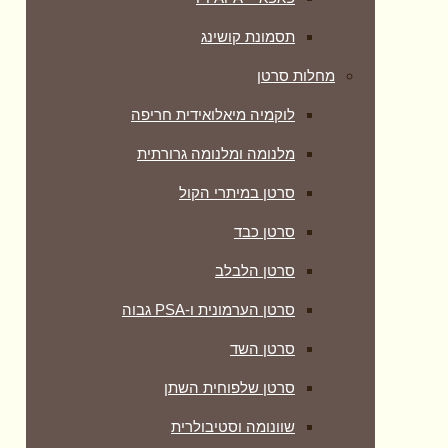
תסמונת קושינג
מחלות סרטן
לוקמיה מיאלואידית חריפה
מלנומה ומלנומה גרורתית
סרטן במיתרי הקול
סרטן כבד
סרטן הלבלב
סרטן הערמונית ו-PSA גבוה
סרטן השד
סרטן שלפוחית השתן
שוונומה וסטיבולרית