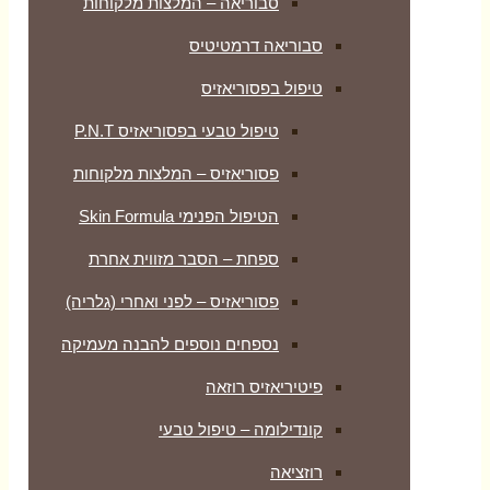
סבוריאה – המלצות מלקוחות
סבוריאה דרמטיטיס
טיפול בפסוריאזיס
טיפול טבעי בפסוריאזיס P.N.T
פסוריאזיס – המלצות מלקוחות
הטיפול הפנימי Skin Formula
ספחת – הסבר מזווית אחרת
פסוריאזיס – לפני ואחרי (גלריה)
נספחים נוספים להבנה מעמיקה
פיטיריאזיס רוזאה
קונדילומה – טיפול טבעי
רוזציאה