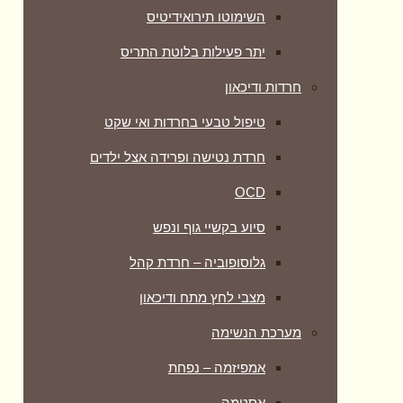
השימוטו תירואידיטיס
יתר פעילות בלוטת התריס
חרדות ודיכאון
טיפול טבעי בחרדות ואי שקט
חרדת נטישה ופרידה אצל ילדים
OCD
סיוע בקשיי גוף ונפש
גלוסופוביה – חרדת קהל
מצבי לחץ מתח ודיכאון
מערכת הנשימה
אמפיזמה – נפחת
אסטמה