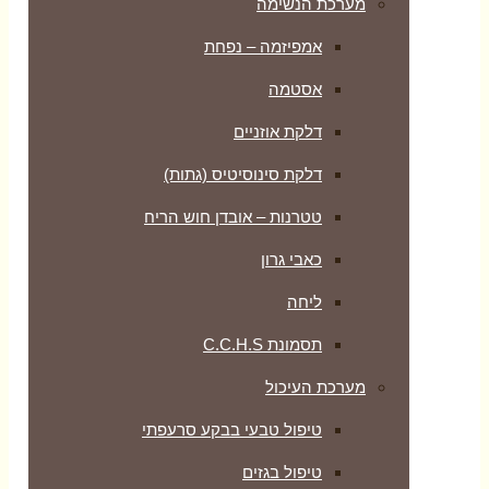
מערכת הנשימה
אמפיזמה – נפחת
אסטמה
דלקת אוזניים
דלקת סינוסיטיס (גתות)
טטרנות – אובדן חוש הריח
כאבי גרון
ליחה
תסמונת C.C.H.S
מערכת העיכול
טיפול טבעי בבקע סרעפתי
טיפול בגזים