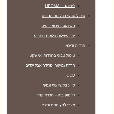
ליפומה – LIPOMA
טיפול טבעי בבלוטת התריס
השימוטו תירואידיטיס
יתר פעילות בלוטת התריס
חרדות ודיכאון
טיפול טבעי בחרדות ואי שקט
חרדת נטישה ופרידה אצל ילדים
OCD
סיוע בקשיי גוף ונפש
גלוסופוביה – חרדת קהל
מצבי לחץ מתח ודיכאון