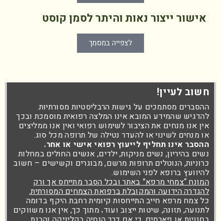
אישור ייצור נאות והיתר לסמן קוסט
לצפייה במסמך
חשוב לעיין!
ההסברים מסתמכים על גישות הרבליסטיות מסורתיות.
להדגיש שהמידע המובא אינו המלצה רפואית מוסמכת ובכך
אין אנו מנחים את הציבור לשימוש רפואי ואין אנו ממליצים
או מנחים לשינוי או להעדר נטילה של תרופה מכל סוג.
ההסבר אינו תחליף לייעוץ רפואי אישי או אחר.
נשים בהיריון, נשים מניקות, ילדים, אנשים החולים במחלות
כרוניות, הנוטלים תרופות מרשם, מבוגרים וקשישים – חשוב
להיוועץ ברופא לפני השימוש.
המונח “צמחי מרפא” באתר ובכל הסבר מתייחס אך ורק
להגדרה הידועה והמקובלת ברפואת הצמחים המסורתית.
כל צמח מרפא חייב התייחסות קיומית רחבת היקף בדומה
לתנועה, תזונה, שיטות ייצוב ועוד
.
מתוך כך, אין אנו משווקים
בחנויות או פארמים, כי אם דרך הנחיה בקליניקה והבנת