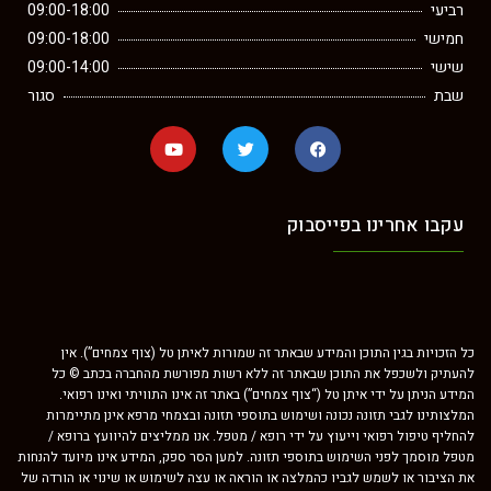
רביעי
09:00-18:00
חמישי
09:00-18:00
שישי
09:00-14:00
שבת
סגור
עקבו אחרינו בפייסבוק
כל הזכויות בגין התוכן והמידע שבאתר זה שמורות לאיתן טל (צוף צמחים”). אין
להעתיק ולשכפל את התוכן שבאתר זה ללא רשות מפורשת מהחברה בכתב © כל
המידע הניתן על ידי איתן טל (“צוף צמחים”) באתר זה אינו התוויתי ואינו רפואי.
המלצותינו לגבי תזונה נכונה ושימוש בתוספי תזונה ובצמחי מרפא אינן מתיימרות
להחליף טיפול רפואי וייעוץ על ידי רופא / מטפל. אנו ממליצים להיוועץ ברופא /
מטפל מוסמך לפני השימוש בתוספי תזונה. למען הסר ספק, המידע אינו מיועד להנחות
את הציבור או לשמש לגביו כהמלצה או הוראה או עצה לשימוש או שינוי או הורדה של