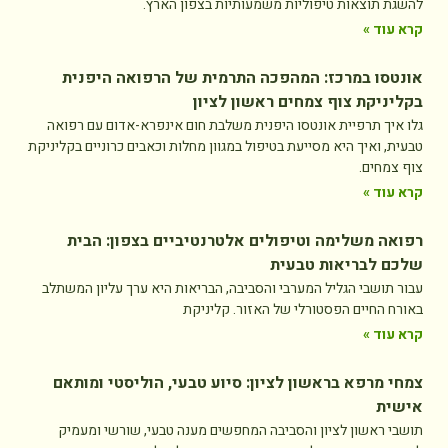
להשגת תוצאות טיפוליות משמעותיות בצפון הארץ.
קרא עוד »
אונטסו במרכז: המהפכה התרמית של הרפואה היפנית
בקליניקת צוף צמחים ראשון לציון
גלו איך תרפיית אונטסו היפנית משלבת חום אינפרא-אדום עם רפואה
טבעית, ואיך היא מסייעת בטיפול במגוון מחלות וכאבים כרוניים בקליניקת
צוף צמחים.
קרא עוד »
רפואה משלימה וטיפולים אלטרנטיביים בצפון: הבית
שלכם לבריאות טבעית
עבור תושבי הגליל המערבי והסביבה, הבריאות היא ערך עליון המשתלב
באורח החיים הפסטורלי של האזור. קליניקת
קרא עוד »
צמחי מרפא בראשון לציון: סיוע טבעי, הוליסטי ומותאם
אישית
תושבי ראשון לציון והסביבה המחפשים מענה טבעי, שורשי ומעמיק