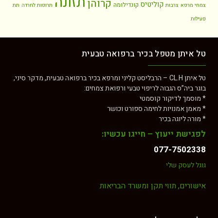
תזונה
קרוהן
קוליטיס
קונדילומה
צמחי מרפא
צרבות
תרופות לחרדה
תת
פעילות
טל איתן מטפל בכיר ברפואה טבעית
טל איתן CL.H – הרבליסט קליני ומרפא בכיר ברפואה טבעית, מדקר סיני,
בוגר ביה”ס הגבוה לריפוי טבעי ורפואת צמחים:
* מוסמך לדיקור קוסמטי
* מאמן אמנויות לחימה ספורט וכושר
* מורה ליוגה בכיר
לפגישת ייעוץ – חייגו עכשיו:
077-7502338
גוגל לעסק שלי
אישורים, תווי תקן ומשרד הבריאות