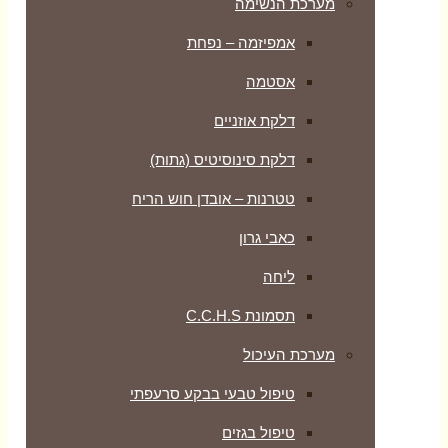
מערכת הנשימה
אמפיזמה – נפחת
אסטמה
דלקת אוזניים
דלקת סינוסיטיס (גתות)
טטרנות – אובדן חוש הריח
כאבי גרון
ליחה
תסמונת C.C.H.S
מערכת העיכול
טיפול טבעי בבקע סרעפתי
טיפול בגזים