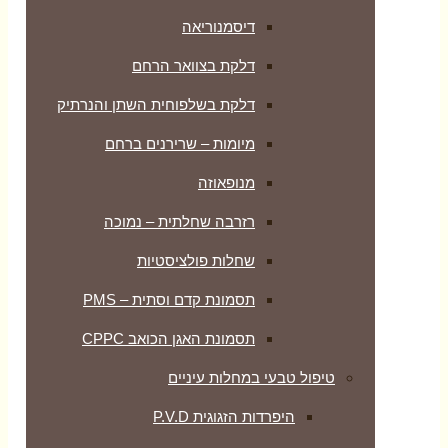
דיסמנוריאה
דלקת בצוואר הרחם
דלקת בשלפוחית השתן והנרתיק
מיומות – שרירנים ברחם
מנופאוזה
רזרבה שחלתית – נמוכה
שחלות פולציסטיות
תסמונת קדם וסתית – PMS
תסמונת האגן הכואב CPPC
טיפול טבעי במחלות עיניים
היפרדות הזגוגית P.V.D