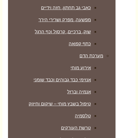
כאבי גב תחתון, חזה וידיים
מפשעה, מפרק ושרירי הירך
שוק, ברכיים, קרסול וכף הרגל
כתף קפואה
מערכת הדם
אירוע מוחי
אנזימי כבד גבוהים וכבד שומני
אנמיה וברזל
טיפול בשבץ מוחי – שיקום וחיזוק
טלסמיה
טרשת העורקים