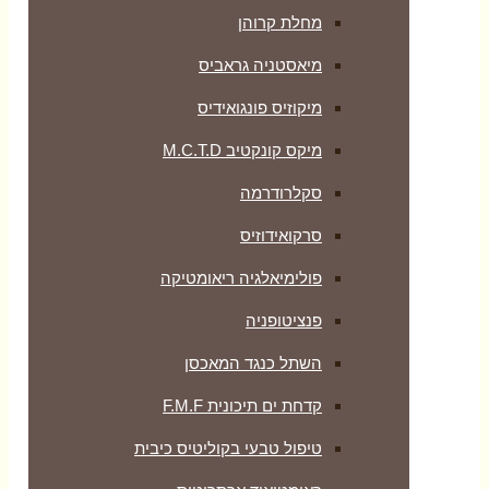
מחלת קרוהן
מיאסטניה גראביס
מיקוזיס פונגואידיס
מיקס קונקטיב M.C.T.D
סקלרודרמה
סרקואידוזיס
פולימיאלגיה ריאומטיקה
‏פנציטופניה
השתל כנגד המאכסן
קדחת ים תיכונית F.M.F
טיפול טבעי בקוליטיס כיבית