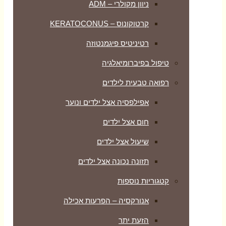
ניוון מקולרי – ADM
קרטוקונוס – KERATOCONUS
רטיניטיס פיגמנטוזה
טיפול בפיברומיאלגיה
רפואה טבעית לילדים
אפילפסיה אצל ילדים ונוער
חום אצל ילדים
שיעול אצל ילדים
תזונה נכונה אצל ילדים
קטגוריות נוספות
אנורקסיה – הפרעות אכילה
הזעת יתר