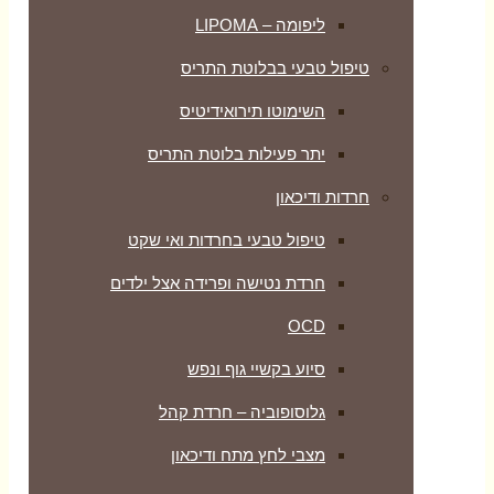
ליפומה – LIPOMA
טיפול טבעי בבלוטת התריס
השימוטו תירואידיטיס
יתר פעילות בלוטת התריס
חרדות ודיכאון
טיפול טבעי בחרדות ואי שקט
חרדת נטישה ופרידה אצל ילדים
OCD
סיוע בקשיי גוף ונפש
גלוסופוביה – חרדת קהל
מצבי לחץ מתח ודיכאון