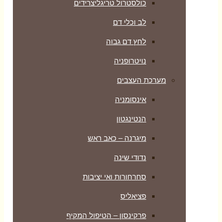
כולסטרול טריגליצרידים
לב וכלי דם
לחץ דם גבוה
נויטרופניה
מערכת העצבים
אינסומניה
הנטינגטון
מיגרנה – כאב ראש
נדודי שינה
סחרחורות ואי יציבות
פציאליס
פרקינסון – הטיפול המקיף