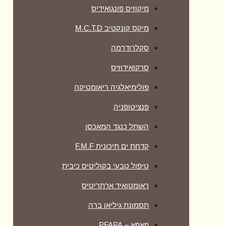
מיקוזיס פונגואידיס
מיקס קונקטיב M.C.T.D
סקלרודרמה
סרקואידוזיס
פולימיאלגיה ריאומטיקה
‏פנציטופניה
השתל כנגד המאכסן
קדחת ים תיכונית F.M.F
טיפול טבעי בקוליטיס כיבית
ראומטואיד ארתריטיס
תסמונת גיליאן ברה
פאפא – PFAPA