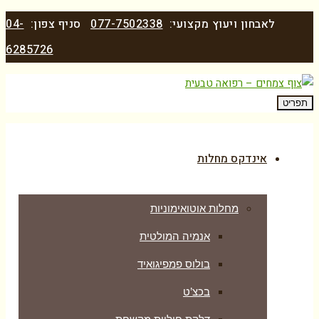
לאבחון ויעוץ מקצועי:
077-7502338
סניף צפון:
04-
6285726
תפריט
אינדקס מחלות
מחלות אוטואימוניות
אנמיה המולטית
בולוס פמפיגואיד
בכצ’ט