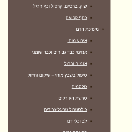
שוק, ברכיים, קרסול וכף הרגל
כתף קפואה
מערכת הדם
אירוע מוחי
אנזימי כבד גבוהים וכבד שומני
אנמיה וברזל
טיפול בשבץ מוחי – שיקום וחיזוק
טלסמיה
טרשת העורקים
כולסטרול טריגליצרידים
לב וכלי דם