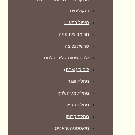
וסקוליטיס
טיפול בתאי T
תרומבוציתופניה
טרשת נפוצה
ילפת שטוחה ליכן פלנוס
לופוס (זאבת)
מחלת ווגנר
מחלת מג’דו ג’וזף
מחלת סטיל
מחלת קרוהן
מיאסטניה גראביס