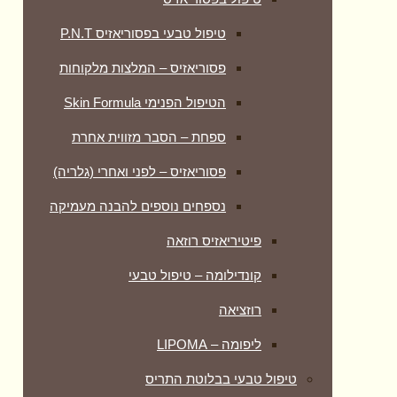
טיפול טבעי בפסוריאזיס P.N.T
פסוריאזיס – המלצות מלקוחות
הטיפול הפנימי Skin Formula
ספחת – הסבר מזווית אחרת
פסוריאזיס – לפני ואחרי (גלריה)
נספחים נוספים להבנה מעמיקה
פיטיריאזיס רוזאה
קונדילומה – טיפול טבעי
רוזציאה
ליפומה – LIPOMA
טיפול טבעי בבלוטת התריס