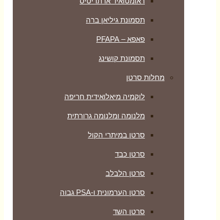
ראומטואיד ארתריטיס
תסמונת גיליאן ברה
פאפא – PFAPA
תסמונת קושינג
מחלות סרטן
לוקמיה מיאלואידית חריפה
מלנומה ומלנומה גרורתית
סרטן במיתרי הקול
סרטן כבד
סרטן הלבלב
סרטן הערמונית ו-PSA גבוה
סרטן השד