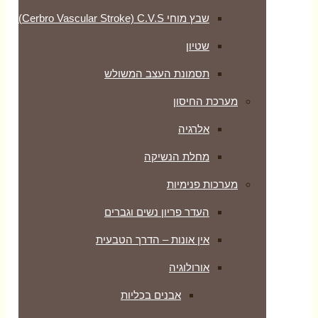
שבץ מוחי Cerbro Vascular Stroke) C.V.S)
שטיון
תסמונת העצב המשולש
מערכת החיסון
אלרגיה
מחלת הנשיקה
מערכות פנימיות
העדר פריון נשים וגברים
אין אונות – הדרך הטבעית
אורולוגיה
אבנים בכליות