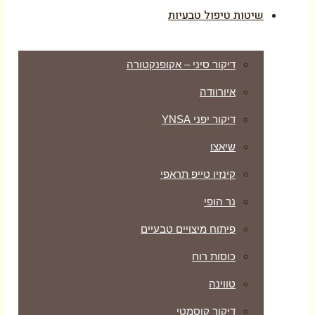
שיטות טיפול טבעיות
דיקור סיני – אקופנקטורה
איורוודה
דיקור יפני YNSA
שיאצו
קינזיו טייפ תראפי
נר הופי
פיתוח מיצויים טבעיים
כוסות רוח
טווינה
דיקור קוסמטי