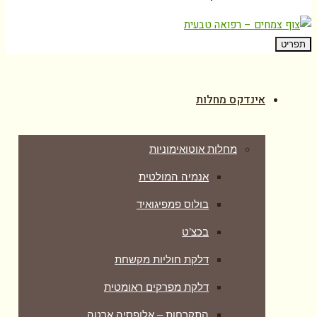
תפריט
אינדקס מחלות
מחלות אוטואימוניות
אנמיה המולטית
בולוס פמפיגואיד
בכצ’ט
דלקת חוליות מקשחת
דלקת מפרקים ראומטית
התקרחות – אלופסיה ארטה