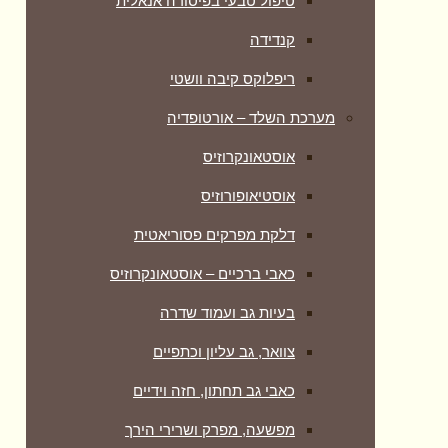
טיפול טבעי בפיסורה אנאלית
קנדידה
ריפלוקס קיבה וושטי
מערכת השלד – אורטופדיה
אוסטאונקרוזיס
אוסטיאופורוזיס
דלקת מפרקים פסוריאטית
כאבי ברכיים – אוסטאונקרוזיס
בעיות גב ועמוד שדרה
צוואר, גב עליון וכתפיים
כאבי גב תחתון, חזה וידיים
מפשעה, מפרק ושרירי הירך