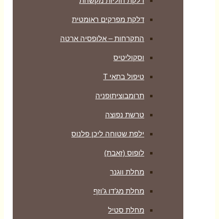
דלקת חוליות מקשחת
דלקת מפרקים ראומטית
התקרחות – אלופסיה ארטה
וסקוליטיס
טיפול בתאי T
תרומבוציתופניה
טרשת נפוצה
ילפת שטוחה ליכן פלנוס
לופוס (זאבת)
מחלת ווגנר
מחלת מג’דו ג’וזף
מחלת סטיל