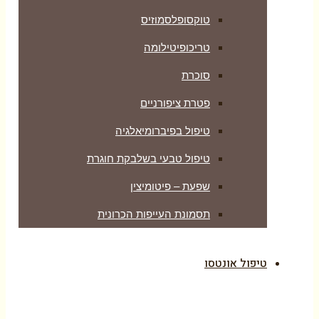
טוקסופלסמוזיס
טריכופיטילומה
סוכרת
פטרת ציפורניים
טיפול בפיברומיאלגיה
טיפול טבעי בשלבקת חוגרת
שפעת – פיטומיצין
תסמונת העייפות הכרונית
טיפול אונטסו