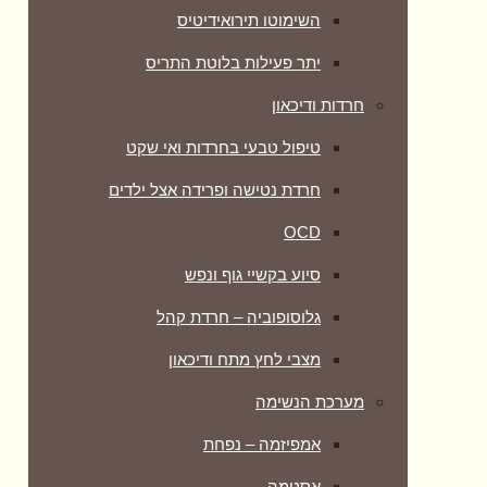
השימוטו תירואידיטיס
יתר פעילות בלוטת התריס
חרדות ודיכאון
טיפול טבעי בחרדות ואי שקט
חרדת נטישה ופרידה אצל ילדים
OCD
סיוע בקשיי גוף ונפש
גלוסופוביה – חרדת קהל
מצבי לחץ מתח ודיכאון
מערכת הנשימה
אמפיזמה – נפחת
אסטמה