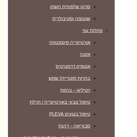
סרטן שלפוחית השתן
שוונומה וסטיבולרית
מחלות עור
אורטיקריה פיגמנטוזה
אקנה
אטופיק דרמטיטיס
בהרות (פטריית) שמש
ויטיליגו – בהקת
טיפול טבעי באורטיקריה / חרלת
טיפול בנגעים PLEVA
סבוריאה – דהנת