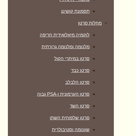
תסמונת קושינג
מחלות סרטן
לוקמיה מיאלואידית חריפה
מלנומה ומלנומה גרורתית
סרטן במיתרי הקול
סרטן כבד
סרטן הלבלב
סרטן הערמונית ו-PSA גבוה
סרטן השד
סרטן שלפוחית השתן
שוונומה וסטיבולרית