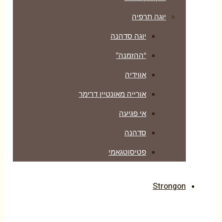
יוגה תרפיה
יוגה סדהנה
“ההזמנה”
אווידיה
אורייה מאונטיין דרימר
אי פגיעה
סדהנה
פטיסוטגאמי
Strongon