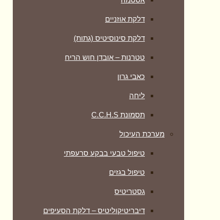
דלקת אוזניים
דלקת סינוסיטיס (גתות)
טטרנות – אובדן חוש הריח
כאבי גרון
ליחה
תסמונת C.C.H.S
מערכת העיכול
טיפול טבעי בבקע סרעפתי
טיפול בגזים
גסטריטיס
דיבריטיקוליטיס – דלקת הסעיפים