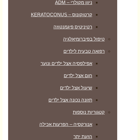
ניוון מקולרי – ADM
קרטוקונוס – KERATOCONUS
רטיניטיס פיגמנטוזה
טיפול בפיברומיאלגיה
רפואה טבעית לילדים
אפילפסיה אצל ילדים ונוער
חום אצל ילדים
שיעול אצל ילדים
תזונה נכונה אצל ילדים
קטגוריות נוספות
אנורקסיה – הפרעות אכילה
הזעת יתר