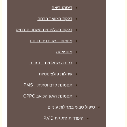
דיסמנוריאה
דלקת בצוואר הרחם
דלקת בשלפוחית השתן והנרתיק
מיומות – שרירנים ברחם
מנופאוזה
רזרבה שחלתית – נמוכה
שחלות פולציסטיות
תסמונת קדם וסתית – PMS
תסמונת האגן הכואב CPPC
טיפול טבעי במחלות עיניים
היפרדות הזגוגית P.V.D