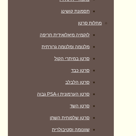
תסמונת קושינג
מחלות סרטן
לוקמיה מיאלואידית חריפה
מלנומה ומלנומה גרורתית
סרטן במיתרי הקול
סרטן כבד
סרטן הלבלב
סרטן הערמונית ו-PSA גבוה
סרטן השד
סרטן שלפוחית השתן
שוונומה וסטיבולרית