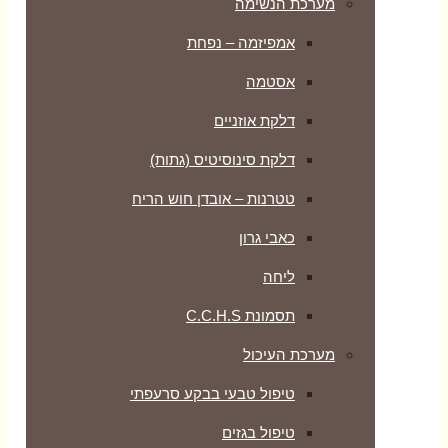
מערכת הנשימה
אמפיזמה – נפחת
אסטמה
דלקת אוזניים
דלקת סינוסיטיס (גתות)
טטרנות – אובדן חוש הריח
כאבי גרון
ליחה
תסמונת C.C.H.S
מערכת העיכול
טיפול טבעי בבקע סרעפתי
טיפול בגזים