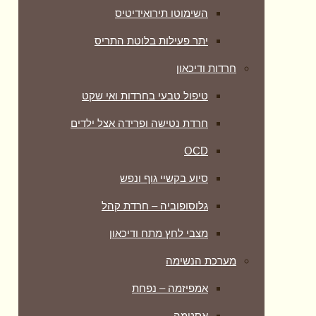
השימוטו תירואידיטיס
יתר פעילות בלוטת התריס
חרדות ודיכאון
טיפול טבעי בחרדות ואי שקט
חרדת נטישה ופרידה אצל ילדים
OCD
סיוע בקשיי גוף ונפש
גלוסופוביה – חרדת קהל
מצבי לחץ מתח ודיכאון
מערכת הנשימה
אמפיזמה – נפחת
אסטמה