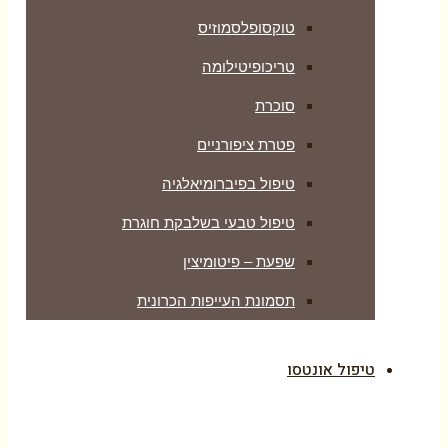
טוקסופלסמוזיס
טריכופיטילומה
סוכרת
פטרת ציפורניים
טיפול בפיברומיאלגיה
טיפול טבעי בשלבקת חוגרת
שפעת – פיטומיצין
תסמונת העייפות הכרונית
טיפול אונטסו