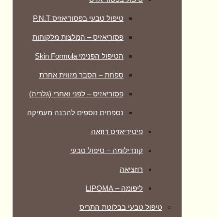
טיפול טבעי בפסוריאזיס P.N.T
פסוריאזיס – המלצות מלקוחות
הטיפול הפנימי Skin Formula
ספחת – הסבר מזווית אחרת
פסוריאזיס – לפני ואחרי (גלריה)
נספחים נוספים להבנה מעמיקה
פיטיריאזיס רוזאה
קונדילומה – טיפול טבעי
רוזציאה
ליפומה – LIPOMA
טיפול טבעי בבלוטת התריס