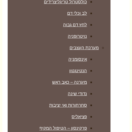
כולסטרול טריגליצרידים
לב וכלי דם
לחץ דם גבוה
נויטרופניה
מערכת העצבים
אינסומניה
הנטינגטון
מיגרנה – כאב ראש
נדודי שינה
סחרחורות ואי יציבות
פציאליס
פרקינסון – הטיפול המקיף