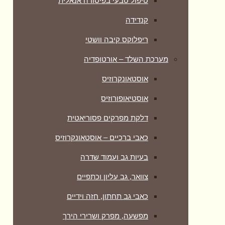
טיפול טבעי בפיסורה אנאלית
קנדידה
ריפלוקס קיבה וושטי
מערכת השלד – אורטופדיה
אוסטאונקרוזיס
אוסטיאופורוזיס
דלקת מפרקים פסוריאטית
כאבי ברכיים – אוסטאונקרוזיס
בעיות גב ועמוד שדרה
צוואר, גב עליון וכתפיים
כאבי גב תחתון, חזה וידיים
מפשעה, מפרק ושרירי הירך