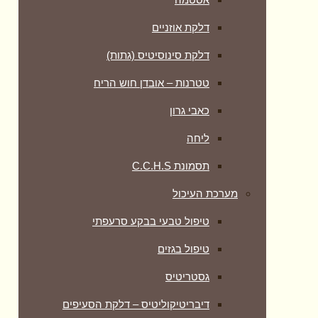
דלקת אוזניים
דלקת סינוסיטיס (גתות)
טטרנות – אובדן חוש הריח
כאבי גרון
ליחה
תסמונת C.C.H.S
מערכת העיכול
טיפול טבעי בבקע סרעפתי
טיפול בגזים
גסטריטיס
דיבריטיקוליטיס – דלקת הסעיפים