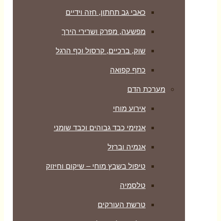
כאבי גב תחתון, חזה וידיים
מפשעה, מפרק ושרירי הירך
שוק, ברכיים, קרסול וכף הרגל
כתף קפואה
מערכת הדם
אירוע מוחי
אנזימי כבד גבוהים וכבד שומני
אנמיה וברזל
טיפול בשבץ מוחי – שיקום וחיזוק
טלסמיה
טרשת העורקים