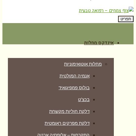
תפריט
אינדקס מחלות
מחלות אוטואימוניות
אנמיה המולטית
בולוס פמפיגואיד
בכצ’ט
דלקת חוליות מקשחת
דלקת מפרקים ראומטית
התקרחות – אלופסיה ארטה