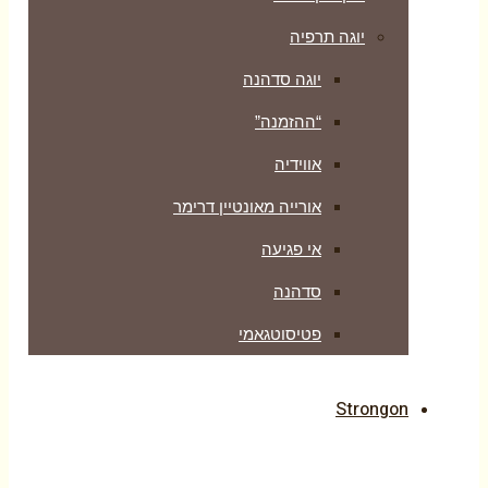
יוגה תרפיה
יוגה סדהנה
“ההזמנה”
אווידיה
אורייה מאונטיין דרימר
אי פגיעה
סדהנה
פטיסוטגאמי
Strongon