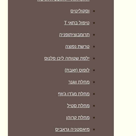
וסקוליטיס
טיפול בתאי T
תרומבוציתופניה
טרשת נפוצה
ילפת שטוחה ליכן פלנוס
לופוס (זאבת)
מחלת ווגנר
מחלת מג’דו ג’וזף
מחלת סטיל
מחלת קרוהן
מיאסטניה גראביס