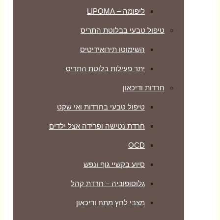
ליפומה – LIPOMA
טיפול טבעי בבלוטת התריס
השימוטו תירואידיטיס
יתר פעילות בלוטת התריס
חרדות ודיכאון
טיפול טבעי בחרדות ואי שקט
חרדת נטישה ופרידה אצל ילדים
OCD
סיוע בקשיי גוף ונפש
גלוסופוביה – חרדת קהל
מצבי לחץ מתח ודיכאון