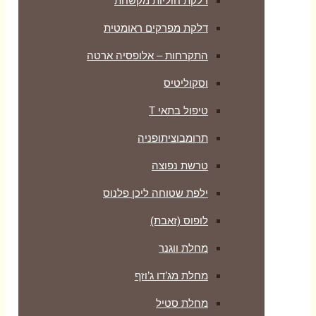
דלקת חוליות מקשחת
דלקת מפרקים ראומטית
התקרחות – אלופסיה ארטה
וסקוליטיס
טיפול בתאי T
תרומבוציתופניה
טרשת נפוצה
ילפת שטוחה ליכן פלנוס
לופוס (זאבת)
מחלת ווגנר
מחלת מג’דו ג’וזף
מחלת סטיל