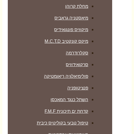
מחלת קרוהן
מיאסטניה גראביס
מיקוזיס פונגואידיס
מיקס קונקטיב M.C.T.D
סקלרודרמה
סרקואידוזיס
פולימיאלגיה ריאומטיקה
‏פנציטופניה
השתל כנגד המאכסן
קדחת ים תיכונית F.M.F
טיפול טבעי בקוליטיס כיבית