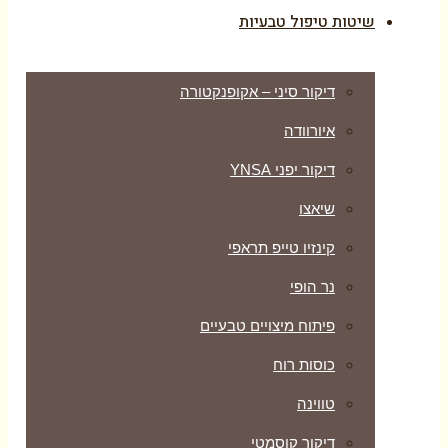
שיטות טיפול טבעיות
דיקור סיני – אקופנקטורה
איורוודה
דיקור יפני YNSA
שיאצו
קינזיו טייפ תראפי
נר הופי
פיתוח מיצויים טבעיים
כוסות רוח
טווינה
דיקור קוסמטי