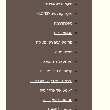
מיקוזיס פונגואידיס
מיקס קונקטיב M.C.T.D
סקלרודרמה
סרקואידוזיס
פולימיאלגיה ריאומטיקה
‏פנציטופניה
השתל כנגד המאכסן
קדחת ים תיכונית F.M.F
טיפול טבעי בקוליטיס כיבית
ראומטואיד ארתריטיס
תסמונת גיליאן ברה
פאפא – PFAPA