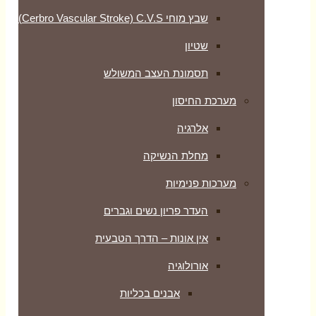
שבץ מוחי Cerbro Vascular Stroke) C.V.S)
שטיון
תסמונת העצב המשולש
מערכת החיסון
אלרגיה
מחלת הנשיקה
מערכות פנימיות
העדר פריון נשים וגברים
אין אונות – הדרך הטבעית
אורולוגיה
אבנים בכליות