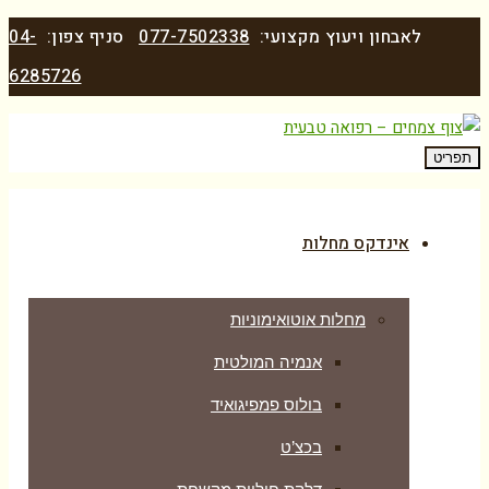
לאבחון ויעוץ מקצועי:
077-7502338
סניף צפון:
04-
6285726
תפריט
אינדקס מחלות
מחלות אוטואימוניות
אנמיה המולטית
בולוס פמפיגואיד
בכצ’ט