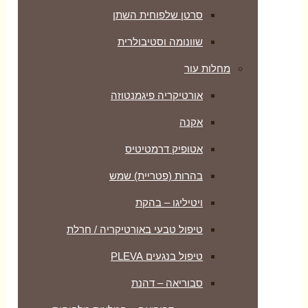
סרטן שלפוחית השתן
שוונומה וסטיבולרית
מחלות עור
אורטיקריה פיגמנטוזה
אקנה
אטופיק דרמטיטיס
בהרות (פטריית) שמש
ויטיליגו – בהקת
טיפול טבעי באורטיקריה / חרלת
טיפול בנגעים PLEVA
סבוריאה – דהנת