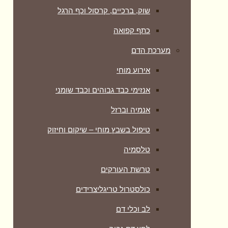
שוק, ברכיים, קרסול וכף הרגל
כתף קפואה
מערכת הדם
אירוע מוחי
אנזימי כבד גבוהים וכבד שומני
אנמיה וברזל
טיפול בשבץ מוחי – שיקום וחיזוק
טלסמיה
טרשת העורקים
כולסטרול טריגליצרידים
לב וכלי דם