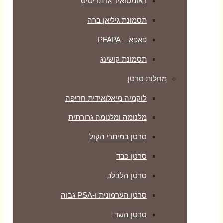
ראומטואיד ארתריטיס
תסמונת גיליאן ברה
פאפא – PFAPA
תסמונת קושינג
מחלות סרטן
לוקמיה מיאלואידית חריפה
מלנומה ומלנומה גרורתית
סרטן במיתרי הקול
סרטן כבד
סרטן הלבלב
סרטן הערמונית ו-PSA גבוה
סרטן השד