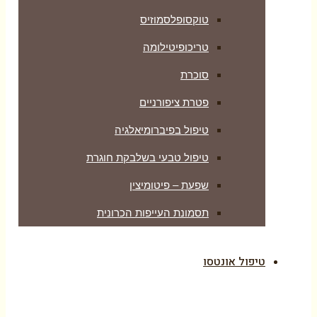
טוקסופלסמוזיס
טריכופיטילומה
סוכרת
פטרת ציפורניים
טיפול בפיברומיאלגיה
טיפול טבעי בשלבקת חוגרת
שפעת – פיטומיצין
תסמונת העייפות הכרונית
טיפול אונטסו