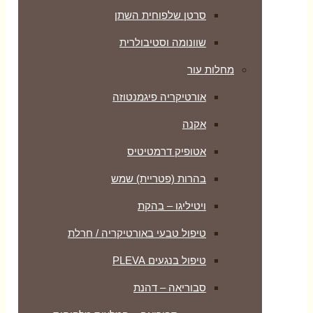
סרטן שלפוחית השתן
שוונומה וסטיבולרית
מחלות עור
אורטיקריה פיגמנטוזה
אקנה
אטופיק דרמטיטיס
בהרות (פטריית) שמש
ויטיליגו – בהקת
טיפול טבעי באורטיקריה / חרלת
טיפול בנגעים PLEVA
סבוריאה – דהנת