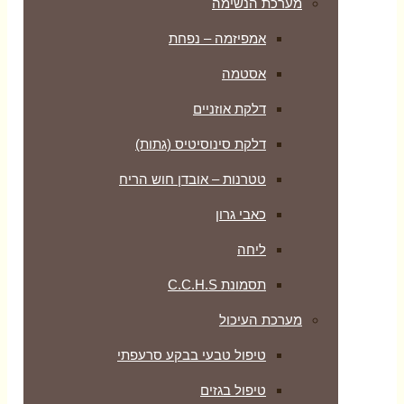
מערכת הנשימה
אמפיזמה – נפחת
אסטמה
דלקת אוזניים
דלקת סינוסיטיס (גתות)
טטרנות – אובדן חוש הריח
כאבי גרון
ליחה
תסמונת C.C.H.S
מערכת העיכול
טיפול טבעי בבקע סרעפתי
טיפול בגזים