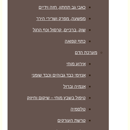
כאבי גב תחתון, חזה וידיים
מפשעה, מפרק ושרירי הירך
שוק, ברכיים, קרסול וכף הרגל
כתף קפואה
מערכת הדם
אירוע מוחי
אנזימי כבד גבוהים וכבד שומני
אנמיה וברזל
טיפול בשבץ מוחי – שיקום וחיזוק
טלסמיה
טרשת העורקים