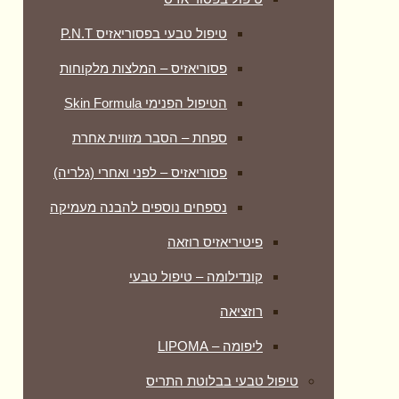
טיפול טבעי בפסוריאזיס P.N.T
פסוריאזיס – המלצות מלקוחות
הטיפול הפנימי Skin Formula
ספחת – הסבר מזווית אחרת
פסוריאזיס – לפני ואחרי (גלריה)
נספחים נוספים להבנה מעמיקה
פיטיריאזיס רוזאה
קונדילומה – טיפול טבעי
רוזציאה
ליפומה – LIPOMA
טיפול טבעי בבלוטת התריס