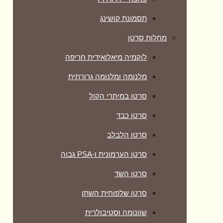
תסמונת קושינג
מחלות סרטן
לוקמיה מיאלואידית חריפה
מלנומה ומלנומה גרורתית
סרטן במיתרי הקול
סרטן כבד
סרטן הלבלב
סרטן הערמונית ו-PSA גבוה
סרטן השד
סרטן שלפוחית השתן
שוונומה וסטיבולרית