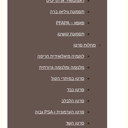
ראומטואיד ארתריטיס
תסמונת גיליאן ברה
פאפא – PFAPA
תסמונת קושינג
מחלות סרטן
לוקמיה מיאלואידית חריפה
מלנומה ומלנומה גרורתית
סרטן במיתרי הקול
סרטן כבד
סרטן הלבלב
סרטן הערמונית ו-PSA גבוה
סרטן השד