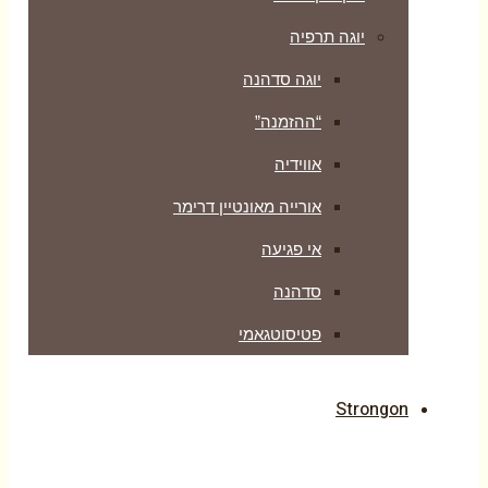
יוגה תרפיה
יוגה סדהנה
“ההזמנה”
אווידיה
אורייה מאונטיין דרימר
אי פגיעה
סדהנה
פטיסוטגאמי
Strongon