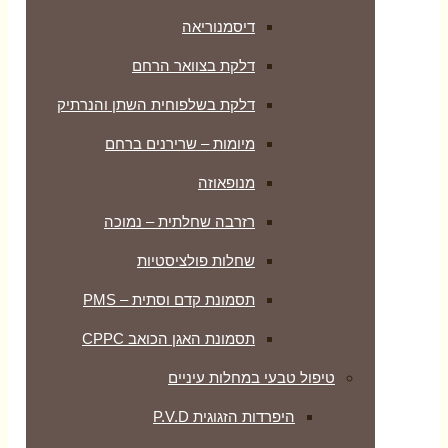
דיסמנוריאה
דלקת בצוואר הרחם
דלקת בשלפוחית השתן והנרתיק
מיומות – שרירנים ברחם
מנופאוזה
רזרבה שחלתית – נמוכה
שחלות פולציסטיות
תסמונת קדם וסתית – PMS
תסמונת האגן הכואב CPPC
טיפול טבעי במחלות עיניים
היפרדות הזגוגית P.V.D