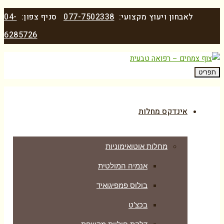
לאבחון ויעוץ מקצועי:
077-7502338
סניף צפון:
04-
6285726
תפריט
אינדקס מחלות
מחלות אוטואימוניות
אנמיה המולטית
בולוס פמפיגואיד
בכצ’ט