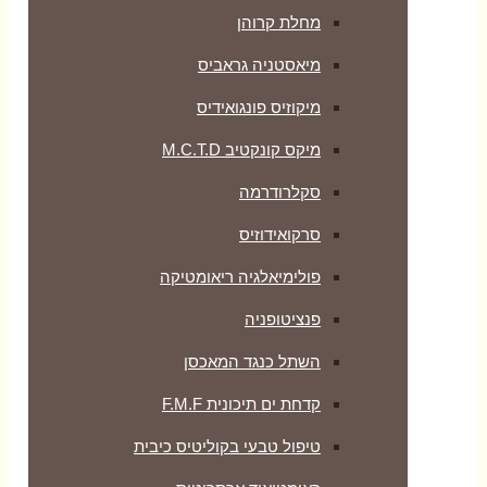
מחלת קרוהן
מיאסטניה גראביס
מיקוזיס פונגואידיס
מיקס קונקטיב M.C.T.D
סקלרודרמה
סרקואידוזיס
פולימיאלגיה ריאומטיקה
‏פנציטופניה
השתל כנגד המאכסן
קדחת ים תיכונית F.M.F
טיפול טבעי בקוליטיס כיבית