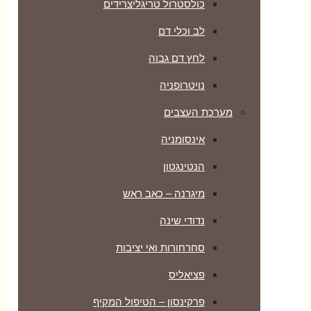
כולסטרול טריגליצרידים
לב וכלי דם
לחץ דם גבוה
נויטרופניה
מערכת העצבים
אינסומניה
הנטינגטון
מיגרנה – כאב ראש
נדודי שינה
סחרחורות ואי יציבות
פציאליס
פרקינסון – הטיפול המקיף