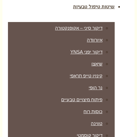
שיטות טיפול טבעיות
דיקור סיני – אקופנקטורה
איורוודה
דיקור יפני YNSA
שיאצו
קינזיו טייפ תראפי
נר הופי
פיתוח מיצויים טבעיים
כוסות רוח
טווינה
דיקור קוסמטי