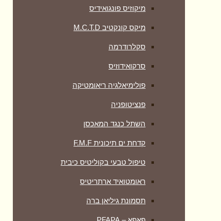
מיקוזיס פונגואידיס
מיקס קונקטיב M.C.T.D
סקלרודרמה
סרקואידוזיס
פולימיאלגיה ריאומטיקה
‏פנציטופניה
השתל כנגד המאכסן
קדחת ים תיכונית F.M.F
טיפול טבעי בקוליטיס כיבית
ראומטואיד ארתריטיס
תסמונת גיליאן ברה
פאפא – PFAPA