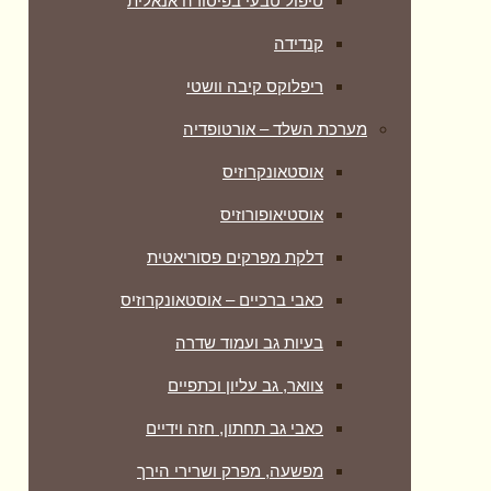
טיפול טבעי בפיסורה אנאלית
קנדידה
ריפלוקס קיבה וושטי
מערכת השלד – אורטופדיה
אוסטאונקרוזיס
אוסטיאופורוזיס
דלקת מפרקים פסוריאטית
כאבי ברכיים – אוסטאונקרוזיס
בעיות גב ועמוד שדרה
צוואר, גב עליון וכתפיים
כאבי גב תחתון, חזה וידיים
מפשעה, מפרק ושרירי הירך