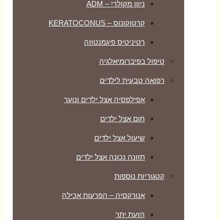
ניוון מקולרי – ADM
קרטוקונוס – KERATOCONUS
רטיניטיס פיגמנטוזה
טיפול בפיברומיאלגיה
רפואה טבעית לילדים
אפילפסיה אצל ילדים ונוער
חום אצל ילדים
שיעול אצל ילדים
תזונה נכונה אצל ילדים
קטגוריות נוספות
אנורקסיה – הפרעות אכילה
הזעת יתר