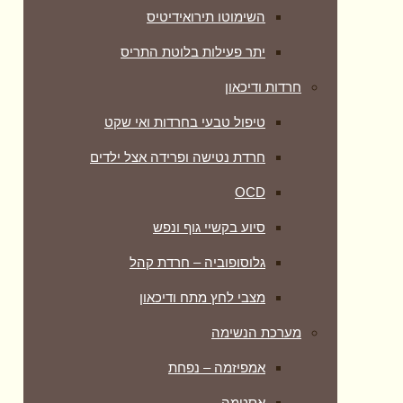
השימוטו תירואידיטיס
יתר פעילות בלוטת התריס
חרדות ודיכאון
טיפול טבעי בחרדות ואי שקט
חרדת נטישה ופרידה אצל ילדים
OCD
סיוע בקשיי גוף ונפש
גלוסופוביה – חרדת קהל
מצבי לחץ מתח ודיכאון
מערכת הנשימה
אמפיזמה – נפחת
אסטמה