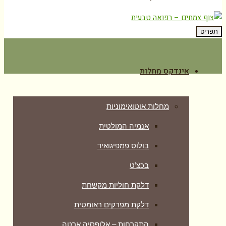
תפריט
אינדקס מחלות
מחלות אוטואימוניות
אנמיה המולטית
בולוס פמפיגואיד
בכצ’ט
דלקת חוליות מקשחת
דלקת מפרקים ראומטית
התקרחות – אלופסיה ארטה