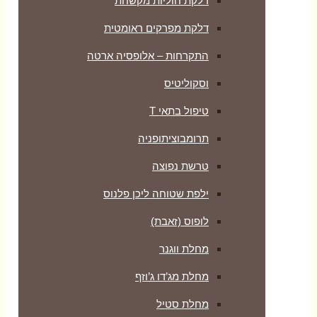
דלקת חוליות מקשחת
דלקת מפרקים ראומטית
התקרחות – אלופסיה ארטה
וסקוליטיס
טיפול בתאי T
תרומבוציתופניה
טרשת נפוצה
ילפת שטוחה ליכן פלנוס
לופוס (זאבת)
מחלת ווגנר
מחלת מג’דו ג’וזף
מחלת סטיל