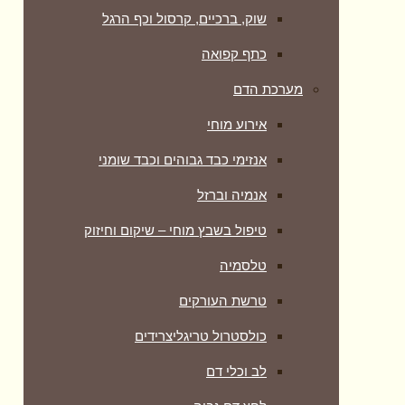
שוק, ברכיים, קרסול וכף הרגל
כתף קפואה
מערכת הדם
אירוע מוחי
אנזימי כבד גבוהים וכבד שומני
אנמיה וברזל
טיפול בשבץ מוחי – שיקום וחיזוק
טלסמיה
טרשת העורקים
כולסטרול טריגליצרידים
לב וכלי דם