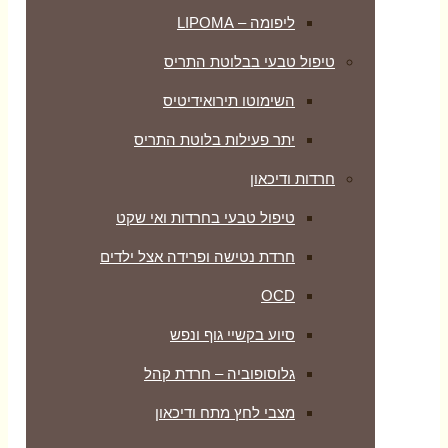
ליפומה – LIPOMA
טיפול טבעי בבלוטת התריס
השימוטו תירואידיטיס
יתר פעילות בלוטת התריס
חרדות ודיכאון
טיפול טבעי בחרדות ואי שקט
חרדת נטישה ופרידה אצל ילדים
OCD
סיוע בקשיי גוף ונפש
גלוסופוביה – חרדת קהל
מצבי לחץ מתח ודיכאון