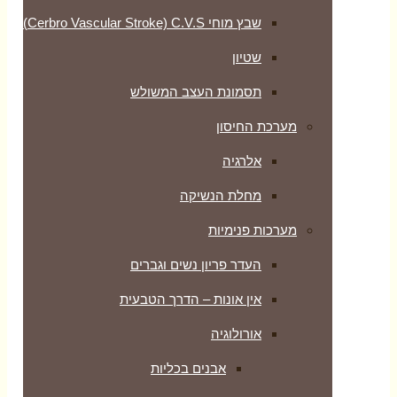
שבץ מוחי Cerbro Vascular Stroke) C.V.S)
שטיון
תסמונת העצב המשולש
מערכת החיסון
אלרגיה
מחלת הנשיקה
מערכות פנימיות
העדר פריון נשים וגברים
אין אונות – הדרך הטבעית
אורולוגיה
אבנים בכליות