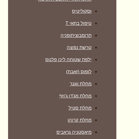
וסקוליטיס
טיפול בתאי T
תרומבוציתופניה
טרשת נפוצה
ילפת שטוחה ליכן פלנוס
לופוס (זאבת)
מחלת ווגנר
מחלת מג’דו ג’וזף
מחלת סטיל
מחלת קרוהן
מיאסטניה גראביס