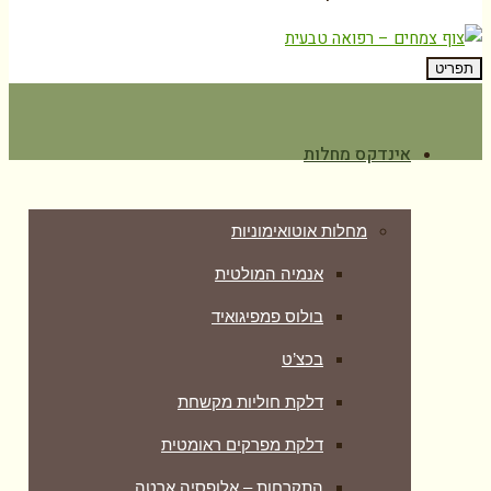
תפריט
אינדקס מחלות
מחלות אוטואימוניות
אנמיה המולטית
בולוס פמפיגואיד
בכצ’ט
דלקת חוליות מקשחת
דלקת מפרקים ראומטית
התקרחות – אלופסיה ארטה