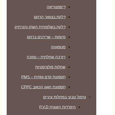
דיסמנוריאה
דלקת בצוואר הרחם
דלקת בשלפוחית השתן והנרתיק
מיומות – שרירנים ברחם
מנופאוזה
רזרבה שחלתית – נמוכה
שחלות פולציסטיות
תסמונת קדם וסתית – PMS
תסמונת האגן הכואב CPPC
טיפול טבעי במחלות עיניים
היפרדות הזגוגית P.V.D