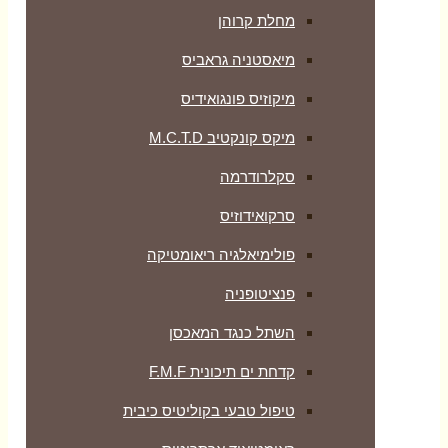
מחלת קרוהן
מיאסטניה גראביס
מיקוזיס פונגואידיס
מיקס קונקטיב M.C.T.D
סקלרודרמה
סרקואידוזיס
פולימיאלגיה ריאומטיקה
‏פנציטופניה
השתל כנגד המאכסן
קדחת ים תיכונית F.M.F
טיפול טבעי בקוליטיס כיבית