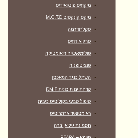
מיקוזיס פונגואידיס
מיקס קונקטיב M.C.T.D
סקלרודרמה
סרקואידוזיס
פולימיאלגיה ריאומטיקה
‏פנציטופניה
השתל כנגד המאכסן
קדחת ים תיכונית F.M.F
טיפול טבעי בקוליטיס כיבית
ראומטואיד ארתריטיס
תסמונת גיליאן ברה
פאפא – PFAPA