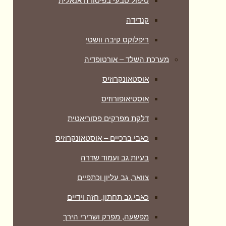
טיפול טבעי בפיסורה אנאלית
קנדידה
ריפלוקס קיבה וושטי
מערכת השלד – אורטופדיה
אוסטאונקרוזיס
אוסטיאופורוזיס
דלקת מפרקים פסוריאטית
כאבי ברכיים – אוסטאונקרוזיס
בעיות גב ועמוד שדרה
צוואר, גב עליון וכתפיים
כאבי גב תחתון, חזה וידיים
מפשעה, מפרק ושרירי הירך