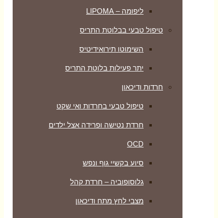
ליפומה – LIPOMA
טיפול טבעי בבלוטת התריס
השימוטו תירואידיטיס
יתר פעילות בלוטת התריס
חרדות ודיכאון
טיפול טבעי בחרדות ואי שקט
חרדת נטישה ופרידה אצל ילדים
OCD
סיוע בקשיי גוף ונפש
גלוסופוביה – חרדת קהל
מצבי לחץ מתח ודיכאון