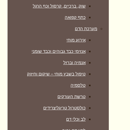
שוק, ברכיים, קרסול וכף הרגל
כתף קפואה
מערכת הדם
אירוע מוחי
אנזימי כבד גבוהים וכבד שומני
אנמיה וברזל
טיפול בשבץ מוחי – שיקום וחיזוק
טלסמיה
טרשת העורקים
כולסטרול טריגליצרידים
לב וכלי דם