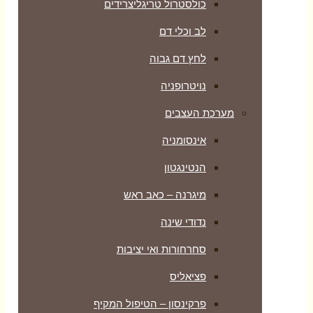
כולסטרול טריגליצרידים
לב וכלי דם
לחץ דם גבוה
נויטרופניה
מערכת העצבים
אינסומניה
הנטינגטון
מיגרנה – כאב ראש
נדודי שינה
סחרחורות ואי יציבות
פציאליס
פרקינסון – הטיפול המקיף