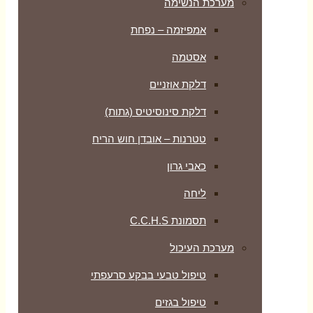
מערכת הנשימה
אמפיזמה – נפחת
אסטמה
דלקת אוזניים
דלקת סינוסיטיס (גתות)
טטרנות – אובדן חוש הריח
כאבי גרון
ליחה
תסמונת C.C.H.S
מערכת העיכול
טיפול טבעי בבקע סרעפתי
טיפול בגזים