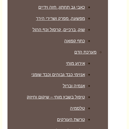
כאבי גב תחתון, חזה וידיים
מפשעה, מפרק ושרירי הירך
שוק, ברכיים, קרסול וכף הרגל
כתף קפואה
מערכת הדם
אירוע מוחי
אנזימי כבד גבוהים וכבד שומני
אנמיה וברזל
טיפול בשבץ מוחי – שיקום וחיזוק
טלסמיה
טרשת העורקים