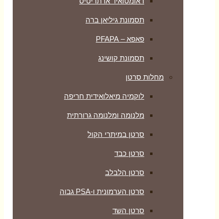
ראומטואיד ארתריטיס
תסמונת גיליאן ברה
פאפא – PFAPA
תסמונת קושינג
מחלות סרטן
לוקמיה מיאלואידית חריפה
מלנומה ומלנומה גרורתית
סרטן במיתרי הקול
סרטן כבד
סרטן הלבלב
סרטן הערמונית ו-PSA גבוה
סרטן השד