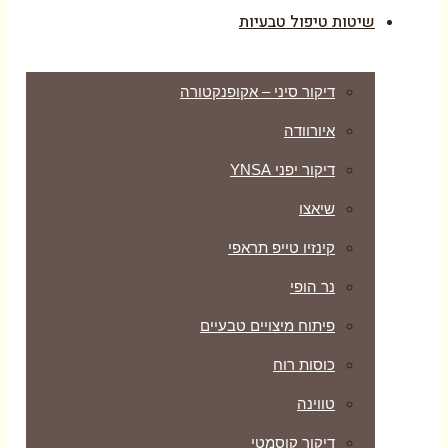
שיטות טיפול טבעיות
דיקור סיני – אקופנקטורה
איורוודה
דיקור יפני YNSA
שיאצו
קינזיו טייפ תראפי
נר הופי
פיתוח מיצויים טבעיים
כוסות רוח
טווינה
דיקור קוסמטי