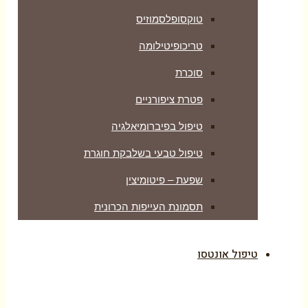
טוקסופלסמוזיס
טריכופיטילומה
סוכרת
פטרת ציפורניים
טיפול בפיברומיאלגיה
טיפול טבעי בשלבקת חוגרת
שפעת – פיטומיצין
תסמונת העייפות הכרונית
טיפול אונטסו