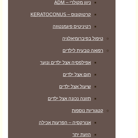
ניוון מקולרי – ADM
קרטוקונוס – KERATOCONUS
רטיניטיס פיגמנטוזה
טיפול בפיברומיאלגיה
רפואה טבעית לילדים
אפילפסיה אצל ילדים ונוער
חום אצל ילדים
שיעול אצל ילדים
תזונה נכונה אצל ילדים
קטגוריות נוספות
אנורקסיה – הפרעות אכילה
הזעת יתר