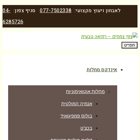
לאבחון ויעוץ מקצועי:
077-7502338
סניף צפון:
04-
6285726
תפריט
אינדקס מחלות
מחלות אוטואימוניות
אנמיה המולטית
בולוס פמפיגואיד
בכצ’ט