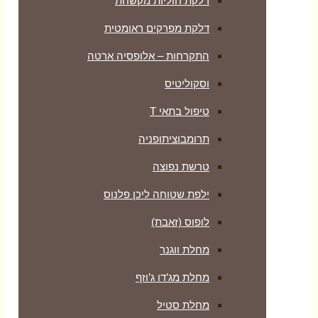
דלקת חוליות מקשחת
דלקת מפרקים ראומטית
התקרחות – אלופסיה ארטה
וסקוליטיס
טיפול בתאי T
תרומבוציתופניה
טרשת נפוצה
ילפת שטוחה ליכן פלנוס
לופוס (זאבת)
מחלת ווגנר
מחלת מג’דו ג’וזף
מחלת סטיל