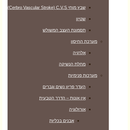
שבץ מוחי Cerbro Vascular Stroke) C.V.S)
שטיון
תסמונת העצב המשולש
מערכת החיסון
אלרגיה
מחלת הנשיקה
מערכות פנימיות
העדר פריון נשים וגברים
אין אונות – הדרך הטבעית
אורולוגיה
אבנים בכליות