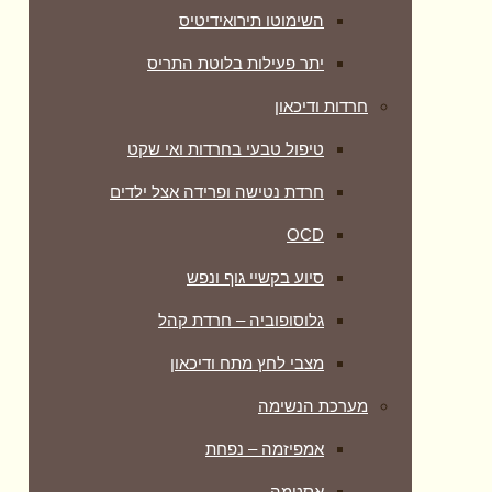
השימוטו תירואידיטיס
יתר פעילות בלוטת התריס
חרדות ודיכאון
טיפול טבעי בחרדות ואי שקט
חרדת נטישה ופרידה אצל ילדים
OCD
סיוע בקשיי גוף ונפש
גלוסופוביה – חרדת קהל
מצבי לחץ מתח ודיכאון
מערכת הנשימה
אמפיזמה – נפחת
אסטמה