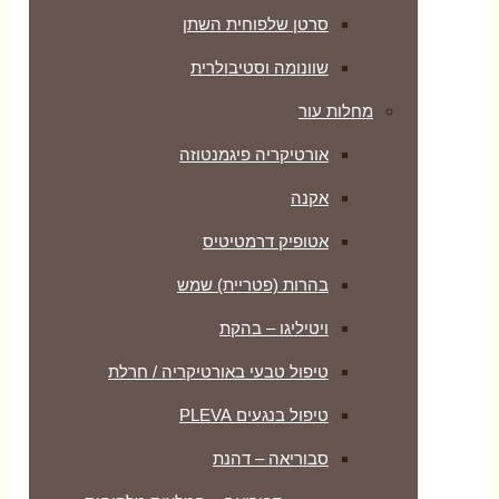
סרטן שלפוחית השתן
שוונומה וסטיבולרית
מחלות עור
אורטיקריה פיגמנטוזה
אקנה
אטופיק דרמטיטיס
בהרות (פטריית) שמש
ויטיליגו – בהקת
טיפול טבעי באורטיקריה / חרלת
טיפול בנגעים PLEVA
סבוריאה – דהנת