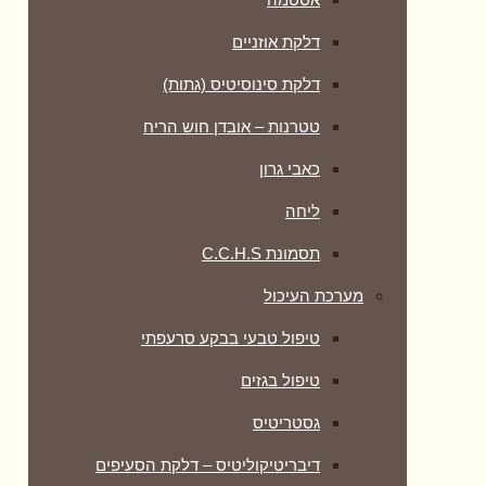
דלקת אוזניים
דלקת סינוסיטיס (גתות)
טטרנות – אובדן חוש הריח
כאבי גרון
ליחה
תסמונת C.C.H.S
מערכת העיכול
טיפול טבעי בבקע סרעפתי
טיפול בגזים
גסטריטיס
דיבריטיקוליטיס – דלקת הסעיפים