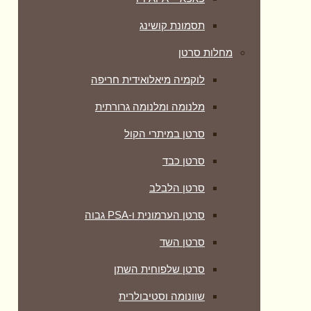
תסמונת קושינג
מחלות סרטן
לוקמיה מיאלואידית חריפה
מלנומה ומלנומה גרורתית
סרטן במיתרי הקול
סרטן כבד
סרטן הלבלב
סרטן הערמונית ו-PSA גבוה
סרטן השד
סרטן שלפוחית השתן
שוונומה וסטיבולרית