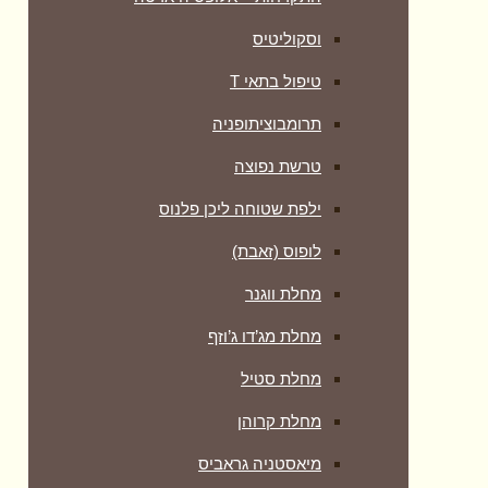
וסקוליטיס
טיפול בתאי T
תרומבוציתופניה
טרשת נפוצה
ילפת שטוחה ליכן פלנוס
לופוס (זאבת)
מחלת ווגנר
מחלת מג’דו ג’וזף
מחלת סטיל
מחלת קרוהן
מיאסטניה גראביס