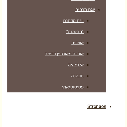
יוגה תרפיה
יוגה סדהנה
“ההזמנה”
אווידיה
אורייה מאונטיין דרימר
אי פגיעה
סדהנה
פטיסוטגאמי
Strongon