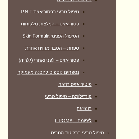
טיפול טבעי בפסוריאזיס P.N.T
פסוריאזיס – המלצות מלקוחות
הטיפול הפנימי Skin Formula
ספחת – הסבר מזווית אחרת
פסוריאזיס – לפני ואחרי (גלריה)
נספחים נוספים להבנה מעמיקה
פיטיריאזיס רוזאה
קונדילומה – טיפול טבעי
רוזציאה
ליפומה – LIPOMA
טיפול טבעי בבלוטת התריס