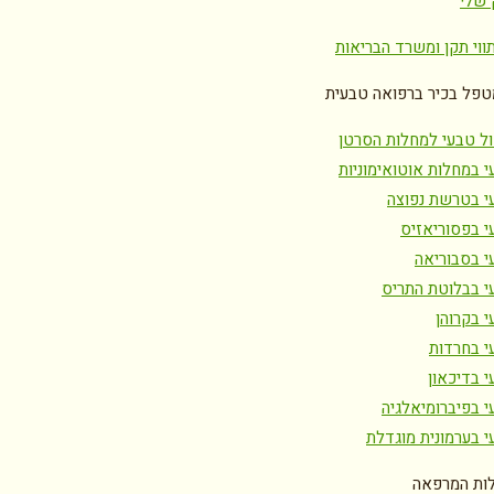
 שלי
ווי תקן ומשרד הבריאות
טפל בכיר ברפואה טבעית
ול טבעי למחלות הסרטן
י במחלות אוטואימוניות
י בטרשת נפוצה
י בפסוריאזיס
י בסבוריאה
י בבלוטת התריס
 בקרוהן
י בחרדות
י בדיכאון
י בפיברומיאלגיה
י בערמונית מוגדלת
ות המרפאה