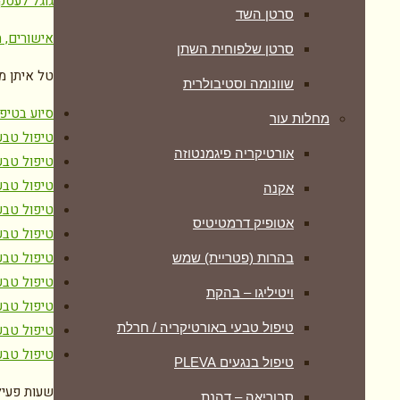
גוגל לעסק
סרטן השד
אישורים, ת
סרטן שלפוחית השתן
טל איתן מ
שוונומה וסטיבולרית
סיוע בטיפ
מחלות עור
טיפול טבע
אורטיקריה פיגמנטוזה
טיפול טבע
טיפול טבע
אקנה
טיפול טבע
אטופיק דרמטיטיס
טיפול טבע
טיפול טבעי
בהרות (פטריית) שמש
טיפול טבע
ויטיליגו – בהקת
טיפול טבע
טיפול טבעי באורטיקריה / חרלת
טיפול טבע
טיפול טבע
טיפול בנגעים PLEVA
שעות פעיל
סבוריאה – דהנת