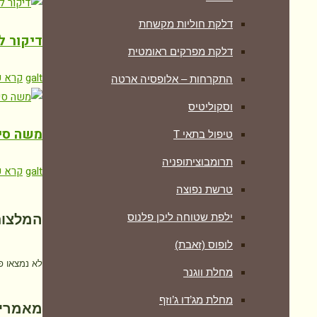
דלקת חוליות מקשחת
דיקור ל
דלקת מפרקים ראומטית
galt
קרא ע
התקרחות – אלופסיה ארטה
וסקוליטיס
משה סימ
טיפול בתאי T
תרומבוציתופניה
galt
קרא ע
טרשת נפוצה
ילפת שטוחה ליכן פלנוס
המלצות
לופוס (זאבת)
לא נמצאו פ
מחלת ווגנר
מחלת מג’דו ג’וזף
מאמרים