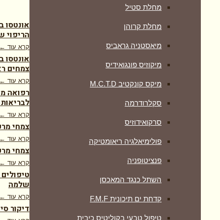
מחלת סטיל
אונטסו ב
מחלת קרוהן
הריפוי ש
מיאסטניה גראביס
קרא עוד ←
אונטסו ב
מיקוזיס פונגואידיס
צמחים רא
קרא עוד ←
מיקס קונקטיב M.C.T.D
רפואה מש
לבריאות 
סקלרודרמה
קרא עוד ←
סרקואידוזיס
צמחי מרפ
קרא עוד ←
פולימיאלגיה ריאומטיקה
צמחי מרפ
‏פנציטופניה
קרא עוד ←
טיפולים 
השתל כנגד המאכסן
שלמה
קרא עוד ←
קדחת ים תיכונית F.M.F
דיקור סי
טיפול טבעי בקוליטיס כיבית