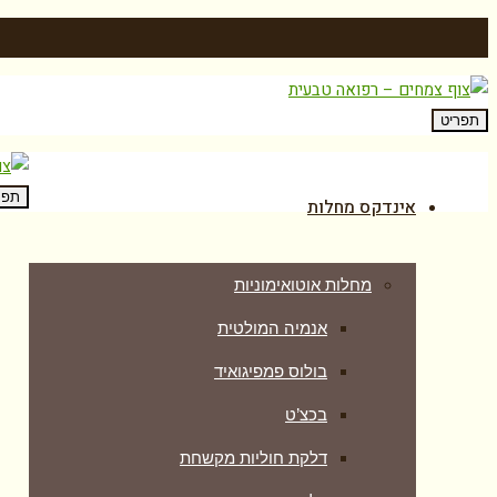
תפריט
תפר
אינדקס מחלות
מחלות אוטואימוניות
אנמיה המולטית
בולוס פמפיגואיד
בכצ’ט
דלקת חוליות מקשחת