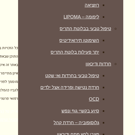
רוזציאה
ליפומה – LIPOMA
טיפול טבעי בבלוטת התריס
השימוטו תירואידיטיס
כל הזכויות 
יתר פעילות בלוטת התריס
התוכן שבאתר
חרדות ודיכאון
באתר זה אינו
אינן מתיימרו
טיפול טבעי בחרדות ואי שקט
מוסמך לפני 
חרדת נטישה ופרידה אצל ילדים
לגביו כהמלצ
רפואי פרטני
OCD
איתן טל (צוף צמחים), מרכ
סיוע בקשיי גוף ונפש
ותנאי שימו
גלוסופוביה – חרדת קהל
מצבי לחץ מתח ודיכאון