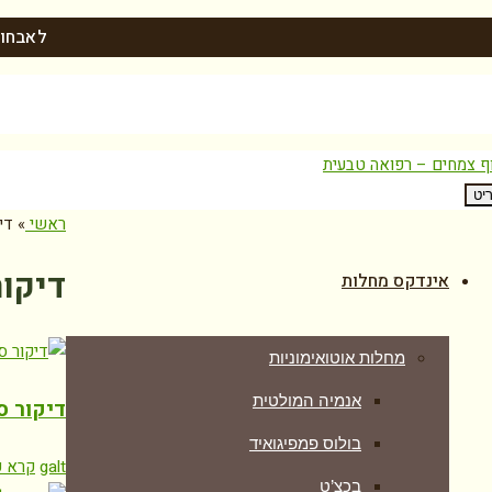
לאבחון
יט
ראשי
»
די
דיקור
אינדקס מחלות
מחלות אוטואימוניות
אנמיה המולטית
דיקור ס
בולוס פמפיגואיד
galt
קרא ע
בכצ’ט