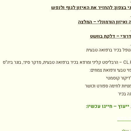
י בצפון: להחזיר את האיזון לגוף ולנפש
 ואיזון הורמונלי – המלצה
ורי – דלקת בוושט
טפל בכיר ברפואה טבעית
טל איתן CL.H – הרבליסט קליני ומרפא בכיר ברפואה טבעית, מדקר סיני, בוגר ביה”ס
וי טבעי ורפואת צמחים:
דיקור קוסמטי
נויות לחימה ספורט וכושר
גה בכיר
יעוץ – חייגו עכשיו:
077-