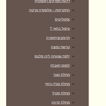
דלקת מפרקים ראומטית
התקרחות – אלופסיה ארטה
וסקוליטיס
טיפול בתאי T
תרומבוציתופניה
טרשת נפוצה
ילפת שטוחה ליכן פלנוס
לופוס (זאבת)
מחלת ווגנר
מחלת מג’דו ג’וזף
מחלת סטיל
מחלת קרוהן