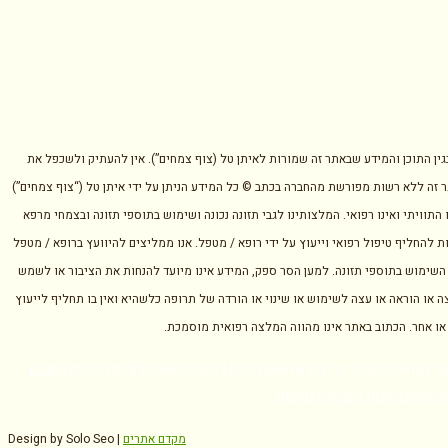
בגין התוכן והמידע שבאתר זה שמורות לאיתן טל (צוף צמחים”). אין להעתיק ולשכפל את
 זה ללא רשות מפורשת מהחברה בכתב © כל המידע הניתן על ידי איתן טל (“צוף צמחים”)
 התוויתי ואינו רפואי. המלצותינו לגבי תזונה נכונה ושימוש בתוספי תזונה ובצמחי מרפא
ת להחליף טיפול רפואי וייעוץ על ידי רופא / מטפל. אנו ממליצים להיוועץ ברופא / מטפל
השימוש בתוספי תזונה. למען הסר ספק, המידע אינו מיועד להנחות את הציבור או לשמש
ה או הוראה או עצה לשימוש או שינוי או הורדה של תרופה כלשהיא ואין בו תחליף לייעוץ
 או אחר. הכתוב באתר אינו מהווה המלצה רפואית מוסמכת.
ז: הר ציון 6 ראשון לציון | צפון: החוחית 35 כפר ורדים |
תקנון
ש
|
תקנון חנות
|
הצהרת נגישות
מקדם אתרים
Design by Solo Seo |