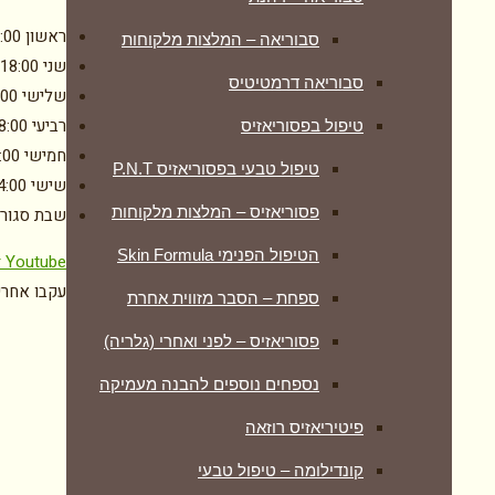
ראשון
:00
סבוריאה – המלצות מלקוחות
שני
-18:00
סבוריאה דרמטיטיס
שלישי
:00
רביעי
8:00
טיפול בפסוריאזיס
חמישי
:00
טיפול טבעי בפסוריאזיס P.N.T
שישי
4:00
פסוריאזיס – המלצות מלקוחות
שבת
סגור
הטיפול הפנימי Skin Formula
r
Youtube
עקבו אחרינ
ספחת – הסבר מזווית אחרת
פסוריאזיס – לפני ואחרי (גלריה)
נספחים נוספים להבנה מעמיקה
פיטיריאזיס רוזאה
קונדילומה – טיפול טבעי