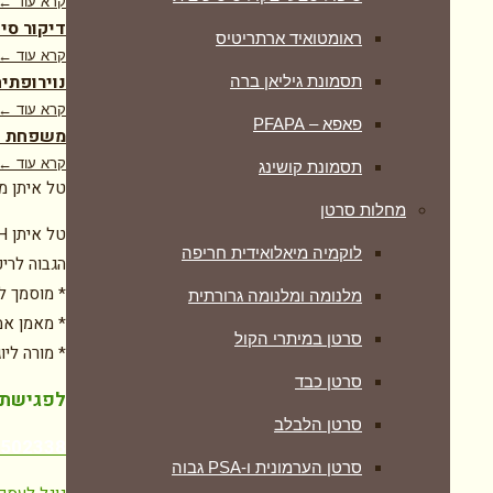
קרא עוד ←
דיקור סינ
ראומטואיד ארתריטיס
קרא עוד ←
נוירופתיה
תסמונת גיליאן ברה
קרא עוד ←
פאפא – PFAPA
משפחת דר
קרא עוד ←
תסמונת קושינג
טל איתן מ
מחלות סרטן
לוקמיה מיאלואידית חריפה
הגבוה לריפ
* מוסמך ל
מלנומה ומלנומה גרורתית
* מאמן אמ
סרטן במיתרי הקול
* מורה ליו
סרטן כבד
לפגישת י
סרטן הלבלב
7502338
סרטן הערמונית ו-PSA גבוה