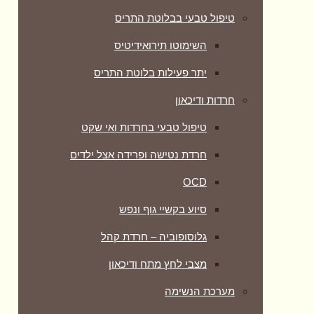
טיפול טבעי בבלוטת התריס
השימוטו תירואידיטיס
יתר פעילות בלוטת התריס
חרדות ודיכאון
טיפול טבעי בחרדות ואי שקט
חרדת נטישה ופרידה אצל ילדים
OCD
סיוע בקשיי גוף ונפש
גלוסופוביה – חרדת קהל
מצבי לחץ מתח ודיכאון
מערכת הנשימה