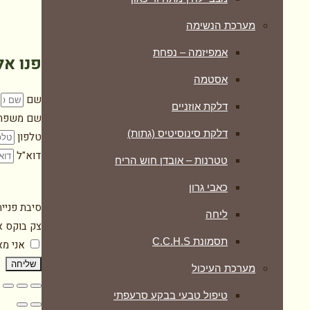
מערכת הנשימה
אמפיזמה – נפחת
פנו אל
אסטמה
שם
דלקת אוזניים
שם משפח
דלקת סינוסיטיס (גתות)
טלפון
דוא"ל
טטרנות – אובדן חוש הריח
כאבי גרון
סיבת פניי
ליחה
צק בוקס א
תסמונת C.C.H.S
אני מ
שליחה
מערכת העיכול
טיפול טבעי בבקע סרעפתי