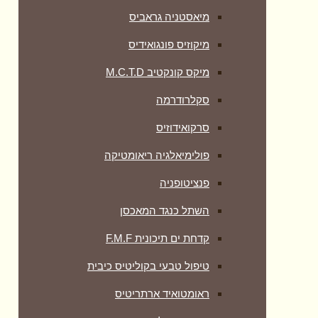
מיאסטניה גראביס
מיקוזיס פונגואידיס
מיקס קונקטיב M.C.T.D
סקלרודרמה
סרקואידוזיס
פולימיאלגיה ריאומטיקה
‏פנציטופניה
השתל כנגד המאכסן
קדחת ים תיכונית F.M.F
טיפול טבעי בקוליטיס כיבית
ראומטואיד ארתריטיס