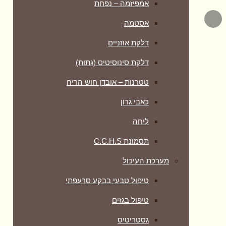
אמפיזמה – נפחת
אסטמה
דלקת אוזניים
דלקת סינוסיטיס (גתות)
טטרנות – אובדן חוש הריח
כאבי גרון
ליחה
תסמונת C.C.H.S
מערכת העיכול
טיפול טבעי בבקע סרעפתי
טיפול בגזים
גסטריטיס