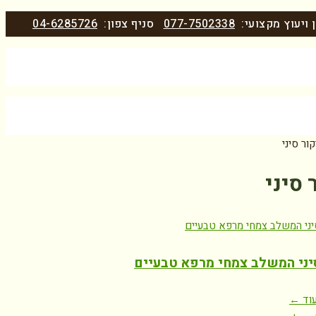
 ויעוץ מקצועי:
077-7502338
סניף צפון:
04-6285726
קור סיני
 סיני
יני המשלב צמחי מרפא טבעיים
וד ←