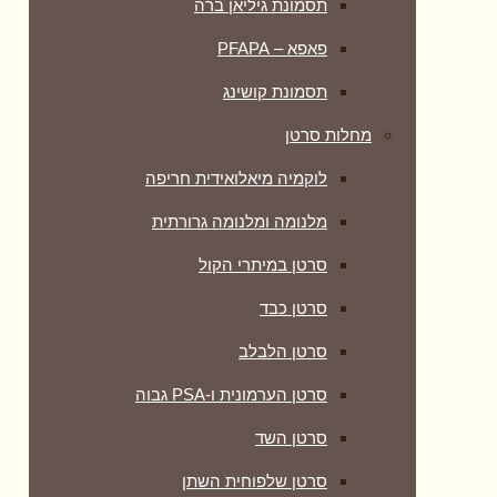
תסמונת גיליאן ברה
פאפא – PFAPA
תסמונת קושינג
מחלות סרטן
לוקמיה מיאלואידית חריפה
מלנומה ומלנומה גרורתית
סרטן במיתרי הקול
סרטן כבד
סרטן הלבלב
סרטן הערמונית ו-PSA גבוה
סרטן השד
סרטן שלפוחית השתן