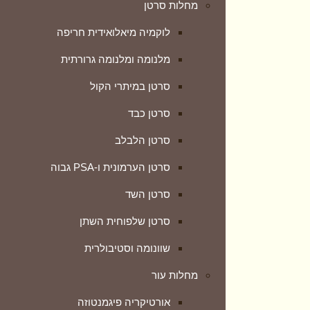
מחלות סרטן
מחלות עור
לוקמיה מיאלואידית חריפה
אורטיקריה פיגמנטוזה
מלנומה ומלנומה גרורתית
אקנה
סרטן במיתרי הקול
אטופיק דרמטיטיס
סרטן כבד
בהרות (פטריית) שמש
סרטן הלבלב
ויטיליגו – בהקת
סרטן הערמונית ו-PSA גבוה
טיפול טבעי באורטיקריה / חרלת
סרטן השד
טיפול בנגעים PLEVA
סרטן שלפוחית השתן
סבוריאה – דהנת
שוונומה וסטיבולרית
סבוריאה – המלצות מלקוחות
מחלות עור
סבוריאה דרמטיטיס
אורטיקריה פיגמנטוזה
טיפול בפסוריאזיס