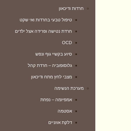
חרדות ודיכאון
דלקת אוזניים
טיפול טבעי בחרדות ואי שקט
דלקת סינוסיטיס (גתות)
חרדת נטישה ופרידה אצל ילדים
טטרנות – אובדן חוש הריח
OCD
כאבי גרון
סיוע בקשיי גוף ונפש
ליחה
גלוסופוביה – חרדת קהל
תסמונת C.C.H.S
מצבי לחץ מתח ודיכאון
מערכת העיכול
מערכת הנשימה
טיפול טבעי בבקע סרעפתי
אמפיזמה – נפחת
טיפול בגזים
אסטמה
גסטריטיס
דלקת אוזניים
דיבריטיקוליטיס – דלקת הסעיפים