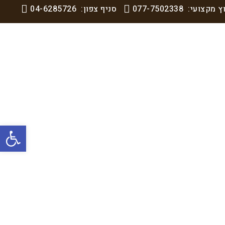
וץ מקצועי:
077-7502338
סניף צפון:
04-6285726
פתח סרגל