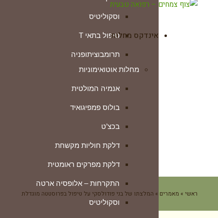
וסקוליטיס
אינדקס מחלות
טיפול בתאי T
תרומבוציתופניה
מחלות אוטואימוניות
טרשת נפוצה
אנמיה המולטית
ילפת שטוחה ליכן פלנוס
בולוס פמפיגואיד
לופוס (זאבת)
בכצ’ט
מחלת ווגנר
דלקת חוליות מקשחת
מחלת מג’דו ג’וזף
דלקת מפרקים ראומטית
מחלת סטיל
התקרחות – אלופסיה ארטה
מחלת קרוהן
ראשי
»
מאמרים
»
המלצתו של בני פודולסקי על טיפול בפרוסטטה מוגדלת
וסקוליטיס
מיאסטניה גראביס