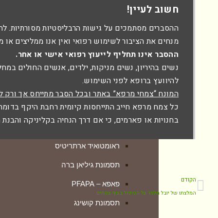
חשוב לעיין!
סקלרודרמה
תסמונת קושינג
ההסברים מסתמכים על גישות הרבליסטיות מסורתיות. לה
סרקואידוזיס
מחלות סרטן
מנחים את הציבור לשימוש רפואי ואין אנו ממליצים או מ
פולימיאלגיה ריאומטיקה
ההסבר אינו תחליף לייעוץ רפואי אישי או אחר.
לוקמיה מיאלואידית חריפה
נשים בהיריון, נשים מניקות, ילדים, אנשים החולים במח
‏פנציטופניה
מלנומה ומלנומה גרורתית
להיוועץ ברופא לפני השימוש.
השתל כנגד המאכסן
המונח “צמחי מרפא” באתר ובכל הסבר מתייחס אך ורק ל
סרטן במיתרי הקול
כל צמח מרפא חייב התייחסות קיומית רחבת היקף בדומה ל
קדחת ים תיכונית F.M.F
סרטן כבד
בחנויות או פארמים, כי אם דרך הנחיה בקליניקה והבנת
טיפול טבעי בקוליטיס כיבית
סרטן הלבלב
ראומטואיד ארתריטיס
סרטן הערמונית ו-PSA גבוה
תסמונת גיליאן ברה
סרטן השד
הקודם
פאפא – PFAPA
סרטן שלפוחית השתן
המלצתו של יובל מלמד על הטיפול בצוף צמחים
תסמונת קושינג
שוונומה וסטיבולרית