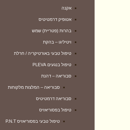
אקנה
טיפול טבעי בפסוריאזיס P.N.T
אטופיק דרמטיטיס
פסוריאזיס – המלצות מלקוחות
בהרות (פטריית) שמש
הטיפול הפנימי Skin Formula
ויטיליגו – בהקת
ספחת – הסבר מזווית אחרת
טיפול טבעי באורטיקריה / חרלת
פסוריאזיס – לפני ואחרי (גלריה)
טיפול בנגעים PLEVA
נספחים נוספים להבנה מעמיקה
סבוריאה – דהנת
פיטיריאזיס רוזאה
סבוריאה – המלצות מלקוחות
קונדילומה – טיפול טבעי
סבוריאה דרמטיטיס
רוזציאה
טיפול בפסוריאזיס
ליפומה – LIPOMA
טיפול טבעי בפסוריאזיס P.N.T
טיפול טבעי בבלוטת התריס