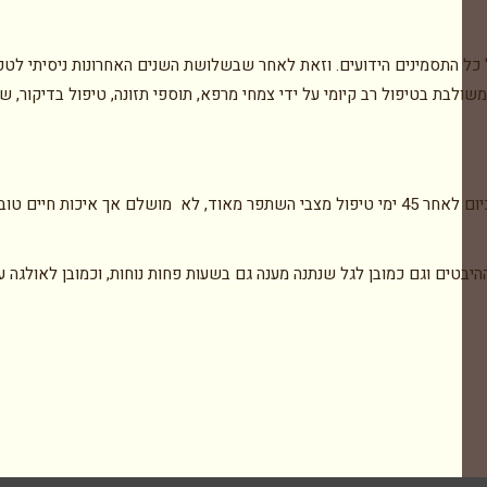
דלת כולל כל התסמינים הידועים. וזאת לאחר שבשלושת השנים האחרונות ניסיתי לט
לבת בטיפול רב קיומי על ידי צמחי מרפא, תוספי תזונה, טיפול בדיקור, שינ
כל זאת יחד ייצרו מצב שכעבור שבועיים הרגשתי שיפור בתסמינים. כיום לאחר 45 ימי טיפול מצבי השתפר מאוד, לא מושלם אך איכות חיים ט
יבטים וגם כמובן לגל שנתנה מענה גם בשעות פחות נוחות, וכמובן לאולגה ע