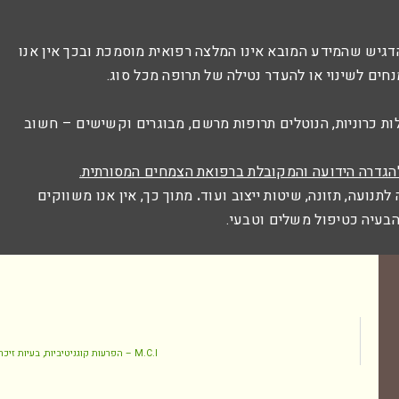
דגיש שהמידע המובא אינו המלצה רפואית מוסמכת ובכך אין אנו
נחים לשינוי או להעדר נטילה של תרופה מכל סוג.
לות כרוניות, הנוטלים תרופות מרשם, מבוגרים וקשישים – חשוב
הגדרה הידועה והמקובלת ברפואת הצמחים המסורתית.
תנועה, תזונה, שיטות ייצוב ועוד
.
מתוך כך, אין אנו משווקים
 הבעיה כטיפול משלים וטבעי.
M.C.I – הפרעות קוגניטיביות, בעיות זיכרון ושכחה