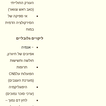
העורק החולייתי
(כאב ראש וצוואר)
אי ספיקה של
הסירקולציה הדמית
במוח
ליקויים גלובליים
–
אנמיה
אפיונים של חיוורון,
חולשה ותשישות
תרופות
CNS
הפועלות על
(מערכת העצבים)
היפוגליקמיה
(ערכי סוכר נמוכים)
לחץ דם נמוך –