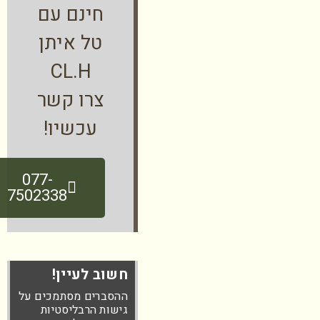
חינם עם
טל איתן
CL.H
צרו קשר
עכשיו!
077-
7502338
חשוב לעיין!
ההסברים מסתמכים על
גישות הרבליסטיות