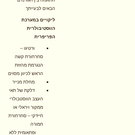
הבאים לבעייתך
ליקויים במערכת
הווסטיבולרית
הפריפרית
ורטיגו –
סחרחורת קשה
הנגרמת מהזזת
הראש לכיוון מסוים
מחלת מנייר
דלקת של תאי
העצב הווסטבולרי
ממקור ויראלי או
חיידקי – סחרחורת
חמורה
ופתאומית ללא