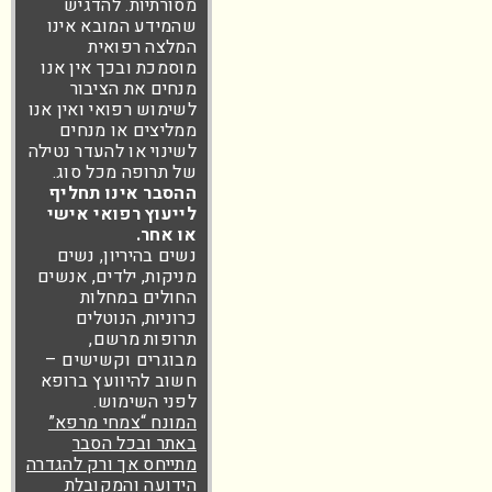
מסורתיות. להדגיש
שהמידע המובא אינו
המלצה רפואית
מוסמכת ובכך אין אנו
מנחים את הציבור
לשימוש רפואי ואין אנו
ממליצים או מנחים
לשינוי או להעדר נטילה
של תרופה מכל סוג.
ההסבר אינו תחליף
לייעוץ רפואי אישי
או אחר.
נשים בהיריון, נשים
מניקות, ילדים, אנשים
החולים במחלות
כרוניות, הנוטלים
תרופות מרשם,
מבוגרים וקשישים –
חשוב להיוועץ ברופא
לפני השימוש.
המונח “צמחי מרפא”
באתר ובכל הסבר
מתייחס אך ורק להגדרה
הידועה והמקובלת