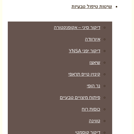
שיטות טיפול טבעיות
דיקור סיני – אקופנקטורה
איורוודה
דיקור יפני YNSA
שיאצו
קינזיו טייפ תראפי
נר הופי
פיתוח מיצויים טבעיים
כוסות רוח
טווינה
דיקור קוסמטי