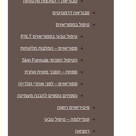
סבוריאה – המלצות מלקוחות
סבוריאה דרמטיטיס
טיפול בפסוריאזיס
טיפול טבעי בפסוריאזיס P.N.T
פסוריאזיס – המלצות מלקוחות
הטיפול הפנימי Skin Formula
ספחת – הסבר מזווית אחרת
פסוריאזיס – לפני ואחרי (גלריה)
נספחים נוספים להבנה מעמיקה
פיטיריאזיס רוזאה
קונדילומה – טיפול טבעי
רוזציאה