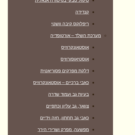
טיפול טבעי בפיסורה אנאלית
קנדידה
ריפלוקס קיבה וושטי
מערכת השלד – אורטופדיה
אוסטאונקרוזיס
אוסטיאופורוזיס
דלקת מפרקים פסוריאטית
כאבי ברכיים – אוסטאונקרוזיס
בעיות גב ועמוד שדרה
צוואר, גב עליון וכתפיים
כאבי גב תחתון, חזה וידיים
מפשעה, מפרק ושרירי הירך