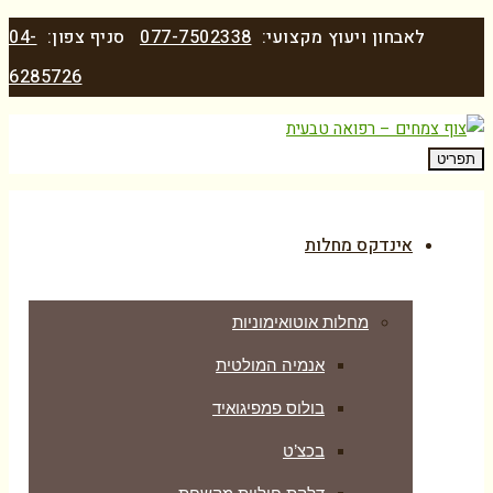
לאבחון ויעוץ מקצועי:
077-7502338
סניף צפון:
04-
6285726
תפריט
אינדקס מחלות
מחלות אוטואימוניות
אנמיה המולטית
בולוס פמפיגואיד
בכצ’ט