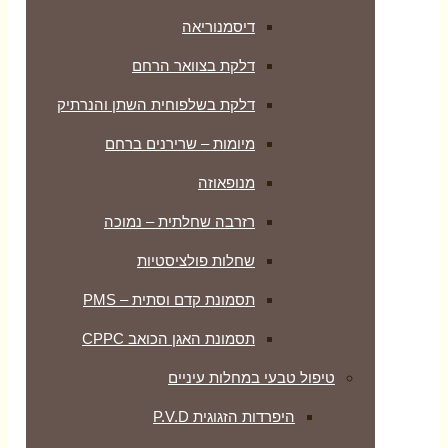
דיסמנוריאה
דלקת בצוואר הרחם
דלקת בשלפוחית השתן והנרתיק
מיומות – שרירנים ברחם
מנופאוזה
רזרבה שחלתית – נמוכה
שחלות פולציסטיות
תסמונת קדם וסתית – PMS
תסמונת האגן הכואב CPPC
טיפול טבעי במחלות עיניים
היפרדות הזגוגית P.V.D