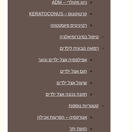
ניוון מקולרי – ADM
קרטוקונוס – KERATOCONUS
רטיניטיס פיגמנטוזה
טיפול בפיברומיאלגיה
רפואה טבעית לילדים
אפילפסיה אצל ילדים ונוער
חום אצל ילדים
שיעול אצל ילדים
תזונה נכונה אצל ילדים
קטגוריות נוספות
אנורקסיה – הפרעות אכילה
הזעת יתר