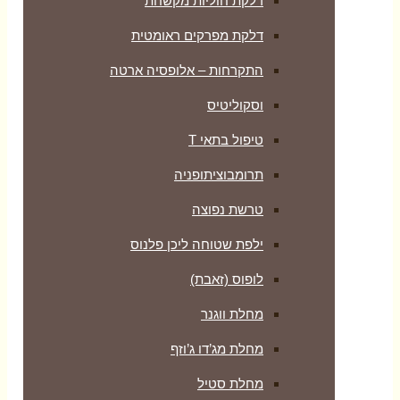
דלקת חוליות מקשחת
דלקת מפרקים ראומטית
התקרחות – אלופסיה ארטה
וסקוליטיס
טיפול בתאי T
תרומבוציתופניה
טרשת נפוצה
ילפת שטוחה ליכן פלנוס
לופוס (זאבת)
מחלת ווגנר
מחלת מג’דו ג’וזף
מחלת סטיל