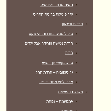
השימוטו תירואידיטיס
יתר פעילות בלוטת התריס
חרדות ודיכאון
טיפול טבעי בחרדות ואי שקט
חרדת נטישה ופרידה אצל ילדים
OCD
סיוע בקשיי גוף ונפש
גלוסופוביה – חרדת קהל
מצבי לחץ מתח ודיכאון
מערכת הנשימה
אמפיזמה – נפחת
אסטמה