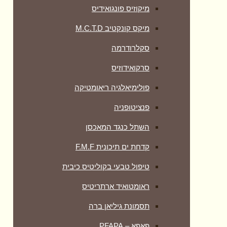
מיקוזיס פונגואידיס
מיקס קונקטיב M.C.T.D
סקלרודרמה
סרקואידוזיס
פולימיאלגיה ריאומטיקה
‏פנציטופניה
השתל כנגד המאכסן
קדחת ים תיכונית F.M.F
טיפול טבעי בקוליטיס כיבית
ראומטואיד ארתריטיס
תסמונת גיליאן ברה
פאפא – PFAPA