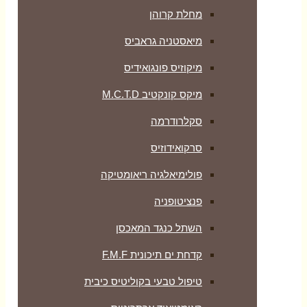
מחלת קרוהן
מיאסטניה גראביס
מיקוזיס פונגואידיס
מיקס קונקטיב M.C.T.D
סקלרודרמה
סרקואידוזיס
פולימיאלגיה ריאומטיקה
‏פנציטופניה
השתל כנגד המאכסן
קדחת ים תיכונית F.M.F
טיפול טבעי בקוליטיס כיבית