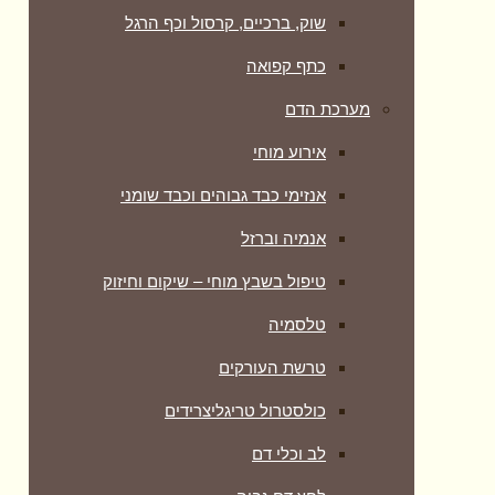
שוק, ברכיים, קרסול וכף הרגל
כתף קפואה
מערכת הדם
אירוע מוחי
אנזימי כבד גבוהים וכבד שומני
אנמיה וברזל
טיפול בשבץ מוחי – שיקום וחיזוק
טלסמיה
טרשת העורקים
כולסטרול טריגליצרידים
לב וכלי דם