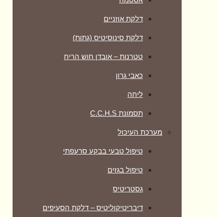
דלקת אוזניים
דלקת סינוסיטיס (גתות)
טטרנות – אובדן חוש הריח
כאבי גרון
ליחה
תסמונת C.C.H.S
מערכת העיכול
טיפול טבעי בבקע סרעפתי
טיפול בגזים
גסטריטיס
דיבריטיקוליטיס – דלקת הסעיפים