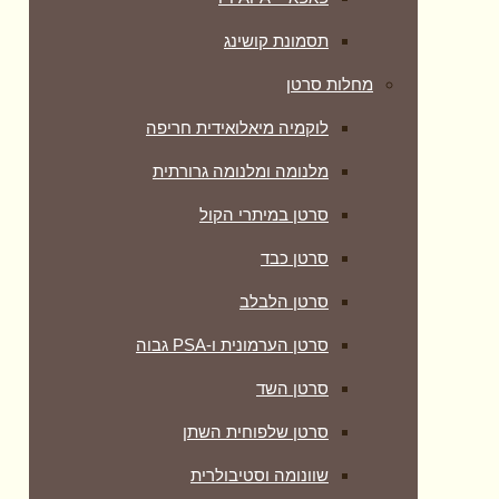
תסמונת קושינג
מחלות סרטן
לוקמיה מיאלואידית חריפה
מלנומה ומלנומה גרורתית
סרטן במיתרי הקול
סרטן כבד
סרטן הלבלב
סרטן הערמונית ו-PSA גבוה
סרטן השד
סרטן שלפוחית השתן
שוונומה וסטיבולרית