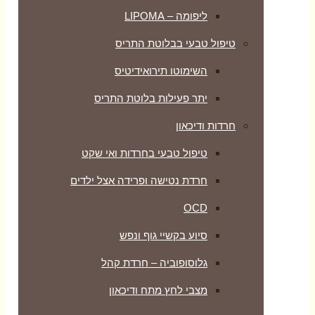
ליפומה – LIPOMA
טיפול טבעי בבלוטת התריס
השימוטו תירואידיטיס
יתר פעילות בלוטת התריס
חרדות ודיכאון
טיפול טבעי בחרדות ואי שקט
חרדת נטישה ופרידה אצל ילדים
OCD
סיוע בקשיי גוף ונפש
גלוסופוביה – חרדת קהל
מצבי לחץ מתח ודיכאון