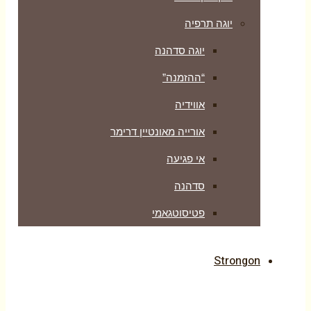
יוגה תרפיה
יוגה סדהנה
“ההזמנה”
אווידיה
אורייה מאונטיין דרימר
אי פגיעה
סדהנה
פטיסוטגאמי
Strongon