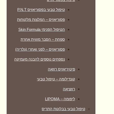
טיפול טבעי בפסוריאזיס P.N.T
פסוריאזיס – המלצות מלקוחות
הטיפול הפנימי Skin Formula
ספחת – הסבר מזווית אחרת
פסוריאזיס – לפני ואחרי (גלריה)
נספחים נוספים להבנה מעמיקה
פיטיריאזיס רוזאה
קונדילומה – טיפול טבעי
רוזציאה
ליפומה – LIPOMA
טיפול טבעי בבלוטת התריס