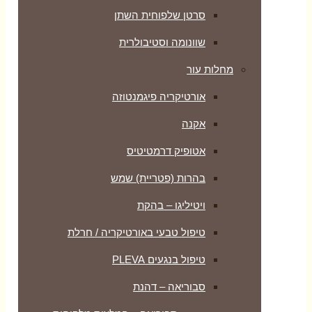
סרטן שלפוחית השתן
שוונומה וסטיבולרית
מחלות עור
אורטיקריה פיגמנטוזה
אקנה
אטופיק דרמטיטיס
בהרות (פטריית) שמש
ויטיליגו – בהקת
טיפול טבעי באורטיקריה / חרלת
טיפול בנגעים PLEVA
סבוריאה – דהנת