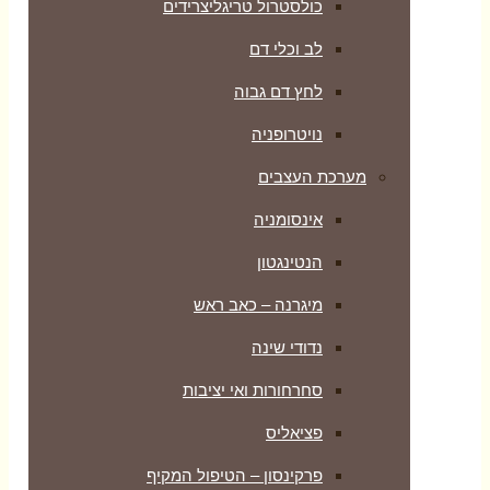
כולסטרול טריגליצרידים
לב וכלי דם
לחץ דם גבוה
נויטרופניה
מערכת העצבים
אינסומניה
הנטינגטון
מיגרנה – כאב ראש
נדודי שינה
סחרחורות ואי יציבות
פציאליס
פרקינסון – הטיפול המקיף