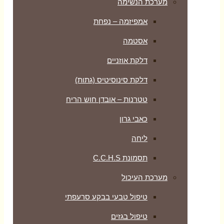
מערכת הנשימה
אמפיזמה – נפחת
אסטמה
דלקת אוזניים
דלקת סינוסיטיס (גתות)
טטרנות – אובדן חוש הריח
כאבי גרון
ליחה
תסמונת C.C.H.S
מערכת העיכול
טיפול טבעי בבקע סרעפתי
טיפול בגזים