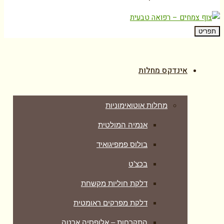
תפריט
אינדקס מחלות
מחלות אוטואימוניות
אנמיה המולטית
בולוס פמפיגואיד
בכצ’ט
דלקת חוליות מקשחת
דלקת מפרקים ראומטית
התקרחות – אלופסיה ארטה