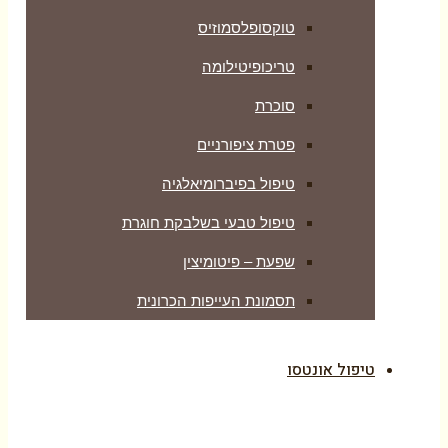
טוקסופלסמוזיס
טריכופיטילומה
סוכרת
פטרת ציפורניים
טיפול בפיברומיאלגיה
טיפול טבעי בשלבקת חוגרת
שפעת – פיטומיצין
תסמונת העייפות הכרונית
טיפול אונטסו