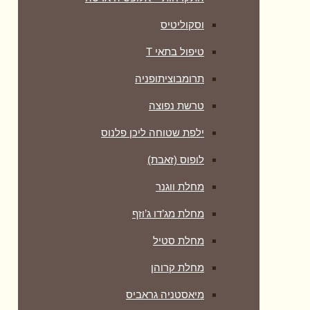
וסקוליטיס
טיפול בתאי T
תרומבוציתופניה
טרשת נפוצה
ילפת שטוחה ליכן פלנוס
לופוס (זאבת)
מחלת ווגנר
מחלת מג’דו ג’וזף
מחלת סטיל
מחלת קרוהן
מיאסטניה גראביס