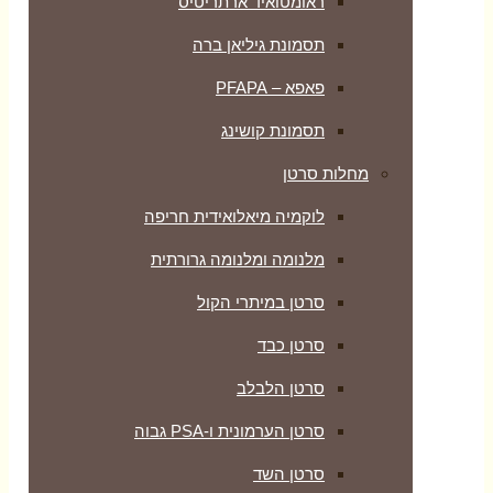
ראומטואיד ארתריטיס
תסמונת גיליאן ברה
פאפא – PFAPA
תסמונת קושינג
מחלות סרטן
לוקמיה מיאלואידית חריפה
מלנומה ומלנומה גרורתית
סרטן במיתרי הקול
סרטן כבד
סרטן הלבלב
סרטן הערמונית ו-PSA גבוה
סרטן השד