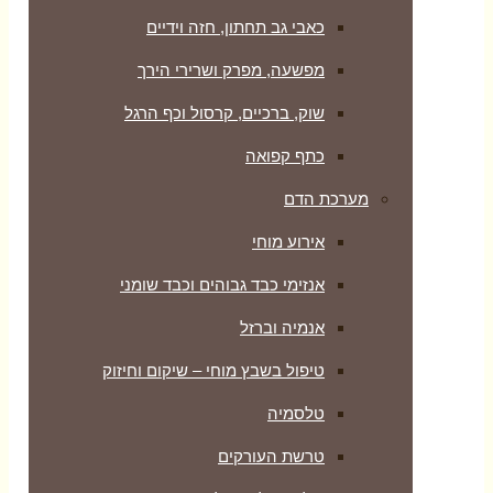
כאבי גב תחתון, חזה וידיים
מפשעה, מפרק ושרירי הירך
שוק, ברכיים, קרסול וכף הרגל
כתף קפואה
מערכת הדם
אירוע מוחי
אנזימי כבד גבוהים וכבד שומני
אנמיה וברזל
טיפול בשבץ מוחי – שיקום וחיזוק
טלסמיה
טרשת העורקים