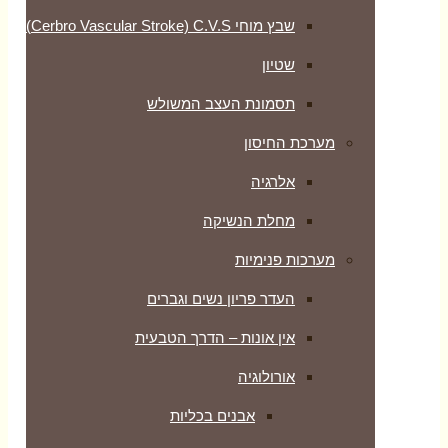
שבץ מוחי Cerbro Vascular Stroke) C.V.S)
שטיון
תסמונת העצב המשולש
מערכת החיסון
אלרגיה
מחלת הנשיקה
מערכות פנימיות
העדר פריון נשים וגברים
אין אונות – הדרך הטבעית
אורולוגיה
אבנים בכליות