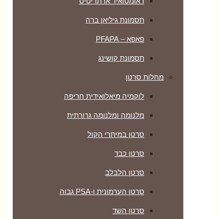
ראומטואיד ארתריטיס
תסמונת גיליאן ברה
פאפא – PFAPA
תסמונת קושינג
מחלות סרטן
לוקמיה מיאלואידית חריפה
מלנומה ומלנומה גרורתית
סרטן במיתרי הקול
סרטן כבד
סרטן הלבלב
סרטן הערמונית ו-PSA גבוה
סרטן השד