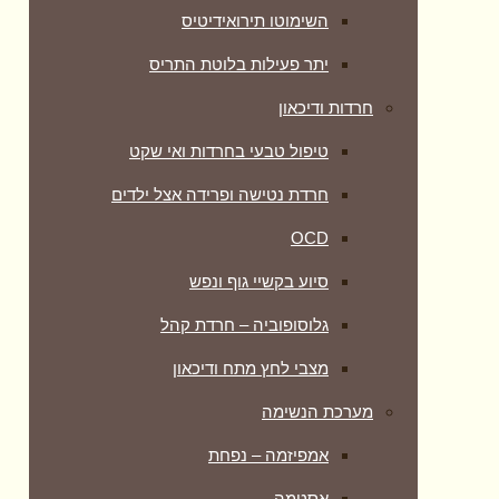
השימוטו תירואידיטיס
יתר פעילות בלוטת התריס
חרדות ודיכאון
טיפול טבעי בחרדות ואי שקט
חרדת נטישה ופרידה אצל ילדים
OCD
סיוע בקשיי גוף ונפש
גלוסופוביה – חרדת קהל
מצבי לחץ מתח ודיכאון
מערכת הנשימה
אמפיזמה – נפחת
אסטמה