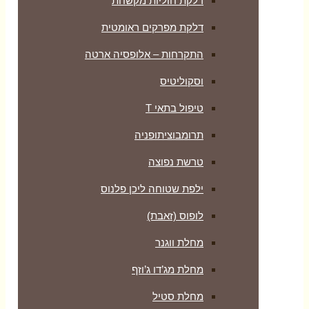
דלקת חוליות מקשחת
דלקת מפרקים ראומטית
התקרחות – אלופסיה ארטה
וסקוליטיס
טיפול בתאי T
תרומבוציתופניה
טרשת נפוצה
ילפת שטוחה ליכן פלנוס
לופוס (זאבת)
מחלת ווגנר
מחלת מג’דו ג’וזף
מחלת סטיל