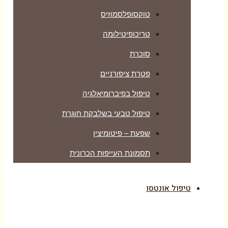
טוקסופלסמוזיס
טריכופיטילומה
סוכרת
פטרת ציפורניים
טיפול בפיברומיאלגיה
טיפול טבעי בשלבקת חוגרת
שפעת – פיטומיצין
תסמונת העייפות הכרונית
טיפול אונטסו