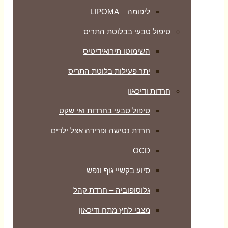
ליפומה – LIPOMA
טיפול טבעי בבלוטת התריס
השימוטו תירואידיטיס
יתר פעילות בלוטת התריס
חרדות ודיכאון
טיפול טבעי בחרדות ואי שקט
חרדת נטישה ופרידה אצל ילדים
OCD
סיוע בקשיי גוף ונפש
גלוסופוביה – חרדת קהל
מצבי לחץ מתח ודיכאון