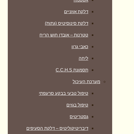
דלקת אוזניים
דלקת סינוסיטיס (גתות)
טטרנות – אובדן חוש הריח
כאבי גרון
ליחה
תסמונת C.C.H.S
מערכת העיכול
טיפול טבעי בבקע סרעפתי
טיפול בגזים
גסטריטיס
דיבריטיקוליטיס – דלקת הסעיפים