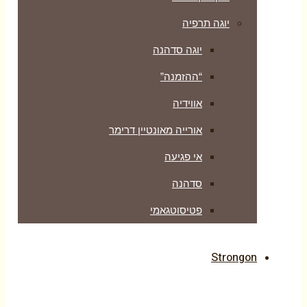
יוגה תרפיה
יוגה סדהנה
“ההזמנה”
אווידיה
אורייה מאונטיין דרימר
אי פגיעה
סדהנה
פטיסוטגאמי
Strongon