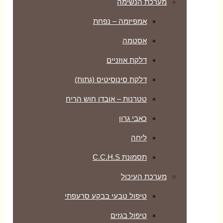
מערכת הנשימה
אמפיזמה – נפחת
אסטמה
דלקת אוזניים
דלקת סינוסיטיס (גתות)
טטרנות – אובדן חוש הריח
כאבי גרון
ליחה
תסמונת C.C.H.S
מערכת העיכול
טיפול טבעי בבקע סרעפתי
טיפול בגזים