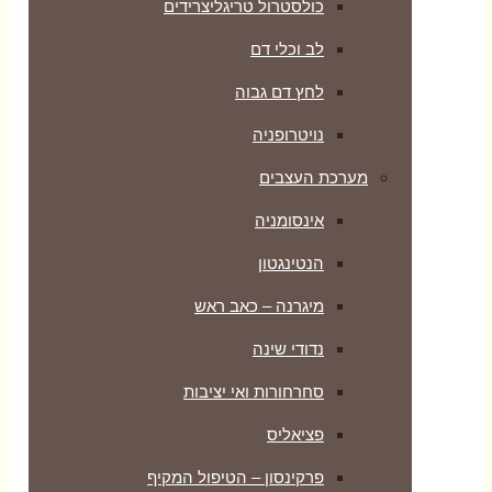
כולסטרול טריגליצרידים
לב וכלי דם
לחץ דם גבוה
נויטרופניה
מערכת העצבים
אינסומניה
הנטינגטון
מיגרנה – כאב ראש
נדודי שינה
סחרחורות ואי יציבות
פציאליס
פרקינסון – הטיפול המקיף