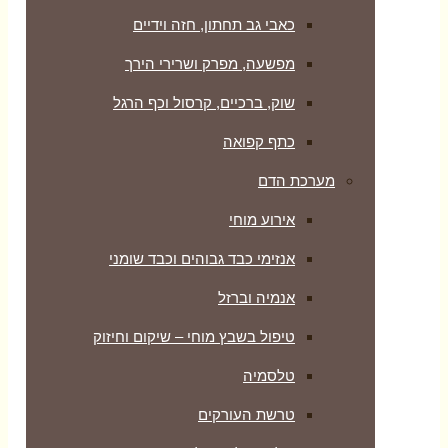
כאבי גב תחתון, חזה וידיים
מפשעה, מפרק ושרירי הירך
שוק, ברכיים, קרסול וכף הרגל
כתף קפואה
מערכת הדם
אירוע מוחי
אנזימי כבד גבוהים וכבד שומני
אנמיה וברזל
טיפול בשבץ מוחי – שיקום וחיזוק
טלסמיה
טרשת העורקים