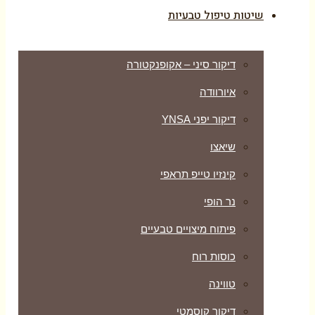
שיטות טיפול טבעיות
דיקור סיני – אקופנקטורה
איורוודה
דיקור יפני YNSA
שיאצו
קינזיו טייפ תראפי
נר הופי
פיתוח מיצויים טבעיים
כוסות רוח
טווינה
דיקור קוסמטי