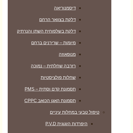
דיסמנוריאה
דלקת בצוואר הרחם
דלקת בשלפוחית השתן והנרתיק
מיומות – שרירנים ברחם
מנופאוזה
רזרבה שחלתית – נמוכה
שחלות פולציסטיות
תסמונת קדם וסתית – PMS
תסמונת האגן הכואב CPPC
טיפול טבעי במחלות עיניים
היפרדות הזגוגית P.V.D