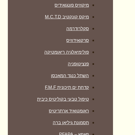
מיקוזיס פונגואידיס
מיקס קונקטיב M.C.T.D
סקלרודרמה
סרקואידוזיס
פולימיאלגיה ריאומטיקה
‏פנציטופניה
השתל כנגד המאכסן
קדחת ים תיכונית F.M.F
טיפול טבעי בקוליטיס כיבית
ראומטואיד ארתריטיס
תסמונת גיליאן ברה
פאפא – PFAPA