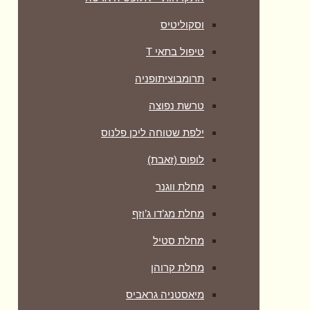
וסקוליטיס
טיפול בתאי T
תרומבוציתופניה
טרשת נפוצה
ילפת שטוחה ליכן פלנוס
לופוס (זאבת)
מחלת ווגנר
מחלת מג’דו ג’וזף
מחלת סטיל
מחלת קרוהן
מיאסטניה גראביס