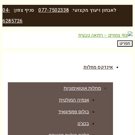
לאבחון ויעוץ מקצועי:
077-7502338
סניף צפון:
04-
6285726
תפריט
אינדקס מחלות
מחלות אוטואימוניות
אנמיה המולטית
בולוס פמפיגואיד
בכצ’ט