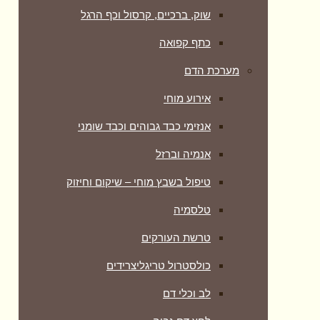
שוק, ברכיים, קרסול וכף הרגל
כתף קפואה
מערכת הדם
אירוע מוחי
אנזימי כבד גבוהים וכבד שומני
אנמיה וברזל
טיפול בשבץ מוחי – שיקום וחיזוק
טלסמיה
טרשת העורקים
כולסטרול טריגליצרידים
לב וכלי דם