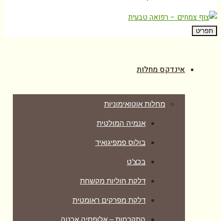
תפריט
אינדקס מחלות
מחלות אוטואימוניות
אנמיה המולטית
בולוס פמפיגואיד
בכצ’ט
דלקת חוליות מקשחת
דלקת מפרקים ראומטית
התקרחות – אלופסיה ארטה