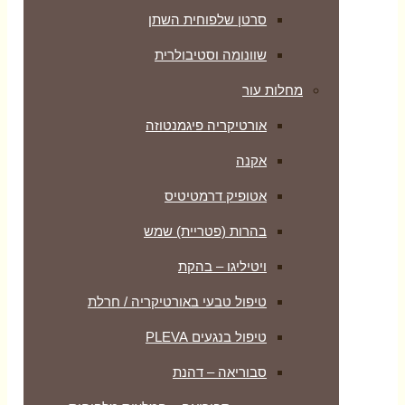
סרטן שלפוחית השתן
שוונומה וסטיבולרית
מחלות עור
אורטיקריה פיגמנטוזה
אקנה
אטופיק דרמטיטיס
בהרות (פטריית) שמש
ויטיליגו – בהקת
טיפול טבעי באורטיקריה / חרלת
טיפול בנגעים PLEVA
סבוריאה – דהנת