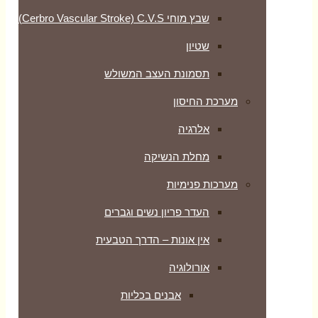
שבץ מוחי Cerbro Vascular Stroke) C.V.S)
שטיון
תסמונת העצב המשולש
מערכת החיסון
אלרגיה
מחלת הנשיקה
מערכות פנימיות
העדר פריון נשים וגברים
אין אונות – הדרך הטבעית
אורולוגיה
אבנים בכליות