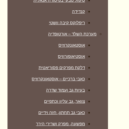
טיפול טבעי בפיסורה אנאלית
קנדידה
ריפלוקס קיבה וושטי
מערכת השלד – אורטופדיה
אוסטאונקרוזיס
אוסטיאופורוזיס
דלקת מפרקים פסוריאטית
כאבי ברכיים – אוסטאונקרוזיס
בעיות גב ועמוד שדרה
צוואר, גב עליון וכתפיים
כאבי גב תחתון, חזה וידיים
מפשעה, מפרק ושרירי הירך