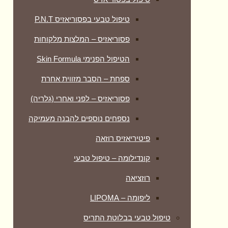
טיפול טבעי בפסוריאזיס P.N.T
פסוריאזיס – המלצות מלקוחות
הטיפול הפנימי Skin Formula
ספחת – הסבר מזווית אחרת
פסוריאזיס – לפני ואחרי (גלריה)
נספחים נוספים להבנה מעמיקה
פיטיריאזיס רוזאה
קונדילומה – טיפול טבעי
רוזציאה
ליפומה – LIPOMA
טיפול טבעי בבלוטת התריס