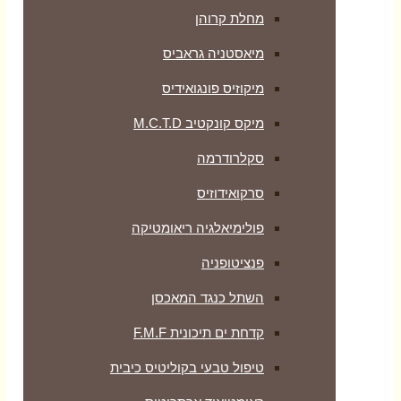
מחלת קרוהן
מיאסטניה גראביס
מיקוזיס פונגואידיס
מיקס קונקטיב M.C.T.D
סקלרודרמה
סרקואידוזיס
פולימיאלגיה ריאומטיקה
‏פנציטופניה
השתל כנגד המאכסן
קדחת ים תיכונית F.M.F
טיפול טבעי בקוליטיס כיבית