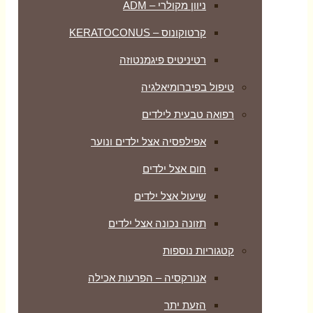
ניוון מקולרי – ADM
קרטוקונוס – KERATOCONUS
רטיניטיס פיגמנטוזה
טיפול בפיברומיאלגיה
רפואה טבעית לילדים
אפילפסיה אצל ילדים ונוער
חום אצל ילדים
שיעול אצל ילדים
תזונה נכונה אצל ילדים
קטגוריות נוספות
אנורקסיה – הפרעות אכילה
הזעת יתר