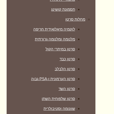
תסמונת קושינג
מחלות סרטן
לוקמיה מיאלואידית חריפה
מלנומה ומלנומה גרורתית
סרטן במיתרי הקול
סרטן כבד
סרטן הלבלב
סרטן הערמונית ו-PSA גבוה
סרטן השד
סרטן שלפוחית השתן
שוונומה וסטיבולרית