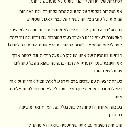
הסיגריות שלי תודות לדיקור. פשוט לא מתחשק לי יותר..
אני מצליחה להקפיד על התזונה למרות הפיתויים. וגם בארוחות
עמוסות ׳כל טוב׳ מצליחה לשמור על עצמי לאכול שטויות.
המסאג׳ים זה פינוק אדיר שאילולא אתם לא הייתי חווה כי לא הייתי
מאפשרת לעצמי כי זה הצטייר בעיני כמותרות. גם נירית וגם ניר לימדו
אותי להינות מהמסאג׳ למרות ההתנגדות הראשונית. אני מחכה ליום ה!
מבחינת בתמציות של איתן יש להן השפעה מיידית. וגם לטווח ארוך
אני חושבת שנכון לתחזק את הגוף בתקופה שהוא מקבל טיפולים
שמחלישים אותו.
כשהיו לי בעיות עם ערכים בדם הידע של איתן הציל אותי וחיזק אותי.
ואפילו פתרתם אותי מצינון מעצבן שבכלל לא חשבתי לפנות אליכם
איתו.
בשבוע האחרון היו פחות הליכות בגלל מזג האוויר ואני מרגישה
בחסרונן.
והשיחות הנעימות עם איתן שמתעניין ושואל ולא מוותר לי!!