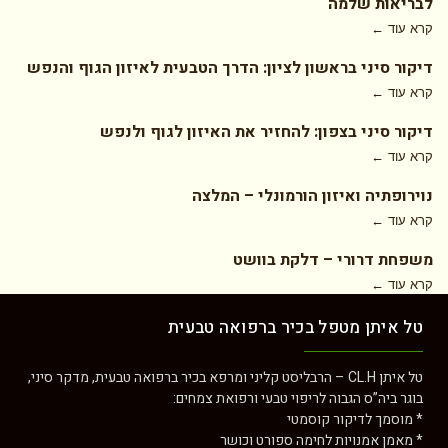
לבריאות שלמה
קרא עוד ←
דיקור סיני בראשון לציון: הדרך הטבעית לאיזון הגוף והנפש
קרא עוד ←
דיקור סיני בצפון: להחזיר את האיזון לגוף ולנפש
קרא עוד ←
נוירופתיה ואיזון הורמונלי – המלצה
קרא עוד ←
משפחת דרורי – דלקת בוושט
קרא עוד ←
טל איתן מטפל בכיר ברפואה טבעית
טל איתן CL.H – הרבליסט קליני ומרפא בכיר ברפואה טבעית, מדקר סיני,
בוגר ביה”ס הגבוה לריפוי טבעי ורפואת צמחים:
* מוסמך לדיקור קוסמטי
* מאמן אמנויות לחימה ספורט וכושר