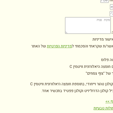
ה
ה
ישור מדיניות
אשר/ת שקראתי והסכמתי ל
מדיניות הפרטיות
של האתר
טה פלוס
חומצה היאלורונית וויטמין C
ר של "צוף צמחים"
יל קולגן הדרוליזיט וקולגן פפטיד בתכשיר אחד.
ף >>
ולות טבעיות