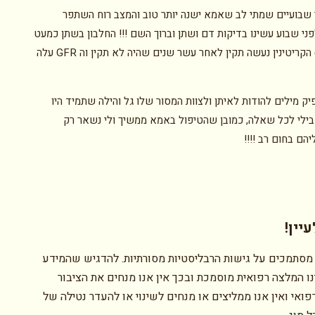
שבועיים שמתי לב שאמא ישנה יותר טוב והמצב רוח השתפר
פני שבוע עשינו בדיקות דם ושתן וברוך השם !!! החלבון בשתן כמעט
נעלם (37) הקריטינין נעשה תקין לאחר עשר שנים שהיה לא תקין וה GFR עלה
יק מילים להודות לאיתן ולצוות המסור שלו גל והילה שתמיד היו
בילי לכל שאלה, כמובן שהטיפול באמא ממשיך ולי נשאר רק
הם בחום רב !!!!
יין!
מסתמכים על גישות הרבליסטיות מסורתיות. להדגיש שהמידע
ו המלצה רפואית מוסמכת ובכך אין אנו מנחים את הציבור
ואי ואין אנו ממליצים או מנחים לשינוי או להעדר נטילה של