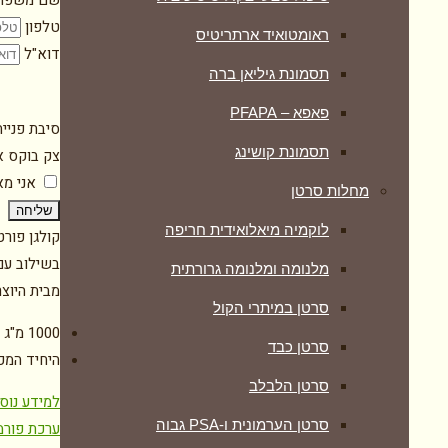
שם משפח
טלפון
ראומטואיד ארתריטיס
דוא"ל
תסמונת גיליאן ברה
פאפא – PFAPA
סיבת פניי
תסמונת קושינג
צק בוקס א
אני מ
מחלות סרטן
שליחה
לוקמיה מיאלואידית חריפה
קולגן פור
בשילוב עם 
מלנומה ומלנומה גרורתית
מבית היוצ
סרטן במיתרי הקול
1000 מ"ג קולגן טהור וייחודי, בתוספת חומצה היאלורונית וויטמין C
סרטן כבד
היחיד המכ
סרטן הלבלב
למידע נוס
סרטן הערמונית ו-PSA גבוה
ערכת פורמ