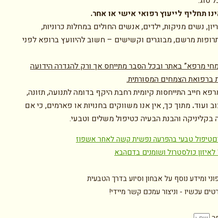
 סוג.
נו תחליף לייעוץ רפואי אישי או אחר.
יון, נשים מניקות, ילדים, אנשים החולים במחלות כרוניות,
רופות מרשם, מבוגרים וקשישים – חשוב להיוועץ ברופא לפני
חי מרפא” באתר ובכל הסבר מתייחס אך ורק להגדרה הידועה
 ברפואת הצמחים המסורתית.
פא חייב התייחסות קיומית רחבת היקף בדומה לתנועה, תזונה,
וב ועוד
.
מתוך כך, אין אנו משווקים בחנויות או פארמים, כי אם
 בקליניקה והבנת הבעיה כטיפול משלים וטבעי.
ם
טיפול טבעי בהפרעה נפשית קשה לאחר אשפוז
לאיזון כולסטרול ושומנים בדם
הבא
וני ומידע נוסף על אבחון וסיוע בדרך הטבעית
ים עכשיו - וניצור עמכם קשר מיידי!