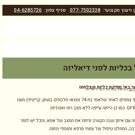
 ויעוץ מקצועי:
077-7502338
סניף צפון:
04-6285726
בכליות לפני דיאליזה
י באי ספיקת כליות והצלחתו
ים
»
טיפול בכליות לפני דיאליזה
הגעתי לצוף צמחים לאחר שלאמי בת 74 נמצאו חלבונים בשתן, קריטינין מעט
 עם איתן שבה הקשיב וניתח את המצב של אמא, והכל יש לומר
בה, התחלנו טיפול של צמחי מרפא ותוספי תזונה.