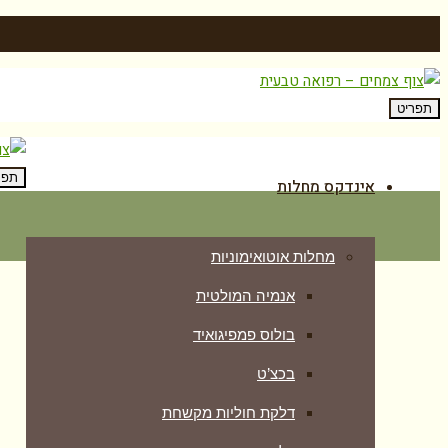
תפריט
תפר
אינדקס מחלות
מחלות אוטואימוניות
אנמיה המולטית
בולוס פמפיגואיד
בכצ’ט
דלקת חוליות מקשחת