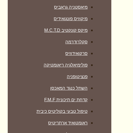
מיאסטניה גראביס
מיקוזיס פונגואידיס
מיקס קונקטיב M.C.T.D
סקלרודרמה
סרקואידוזיס
פולימיאלגיה ריאומטיקה
‏פנציטופניה
השתל כנגד המאכסן
קדחת ים תיכונית F.M.F
טיפול טבעי בקוליטיס כיבית
ראומטואיד ארתריטיס