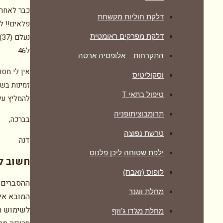
כבר לאחר 
דלקת חוליות מקשחת
פלאים!! ל
דלקת מפרקים ראומטית
ל46.
התקרחות – אלופסיה ארטה
אין לי מספ
וסקוליטיס
זמינות בש
טיפול בתאי T
להמליץ עלי
תרומבוציתופניה
בברכה,
טרשת נפוצה
דנה
ילפת שטוחה ליכן פלנוס
חשוב לע
לופוס (זאבת)
ההסברים 
מחלת ווגנר
המובא אינ
לשימוש רפ
מחלת מג’דו ג’וזף