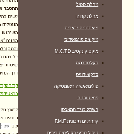
תרופה מכל
מחלת סטיל
ההסבר אי
נשים בהיר
מחלת קרוהן
הנוטלים ת
מיאסטניה גראביס
השימוש.
מיקוזיס פונגואידיס
המונח “צמ
והמקובלת
מיקס קונקטיב M.C.T.D
כל צמח מר
סקלרודרמה
שיטות ייצ
דרך הנחיה
סרקואידוזיס
קודם
הקוד
פולימיאלגיה ריאומטיקה
הבא
טיפול 
‏פנציטופניה
לייעוץ טלפ
השתל כנגד המאכסן
השאירו פרט
קדחת ים תיכונית F.M.F
שם
טיפול טבעי בקוליטיס כיבית