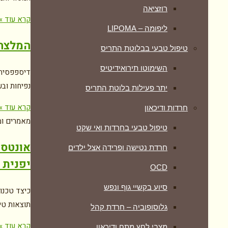
רוזציאה
קרא עוד »
ליפומה – LIPOMA
המלצה 
טיפול טבעי בבלוטת התריס
השימוטו תירואידיטיס
דיספפסיה 
נפיחות וב
יתר פעילות בלוטת התריס
קרא עוד »
חרדות ודיכאון
מאמרים ומ
טיפול טבעי בחרדות ואי שקט
אונטסו
חרדת נטישה ופרידה אצל ילדים
יפנית 
OCD
סיוע בקשיי גוף ונפש
כיצד טכנו
תוצאות טי
גלוסופוביה – חרדת קהל
קרא עוד »
מצבי לחץ מתח ודיכאון