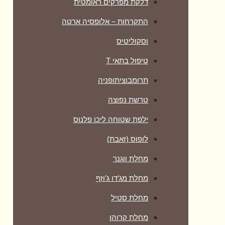
דלקת מפרקים ראומטית
התקרחות – אלופסיה ארטה
וסקוליטיס
טיפול בתאי T
תרומבוציתופניה
טרשת נפוצה
ילפת שטוחה ליכן פלנוס
לופוס (זאבת)
מחלת ווגנר
מחלת מג’דו ג’וזף
מחלת סטיל
מחלת קרוהן