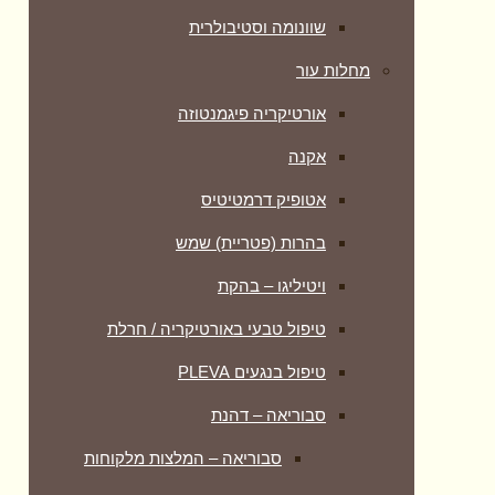
שוונומה וסטיבולרית
מחלות עור
אורטיקריה פיגמנטוזה
אקנה
אטופיק דרמטיטיס
בהרות (פטריית) שמש
ויטיליגו – בהקת
טיפול טבעי באורטיקריה / חרלת
טיפול בנגעים PLEVA
סבוריאה – דהנת
סבוריאה – המלצות מלקוחות