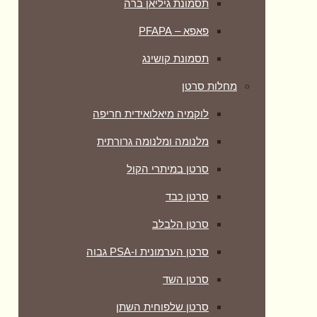
תסמונת גיליאן ברה
פאפא – PFAPA
תסמונת קושינג
מחלות סרטן
לוקמיה מיאלואידית חריפה
מלנומה ומלנומה גרורתית
סרטן במיתרי הקול
סרטן כבד
סרטן הלבלב
סרטן הערמונית ו-PSA גבוה
סרטן השד
סרטן שלפוחית השתן