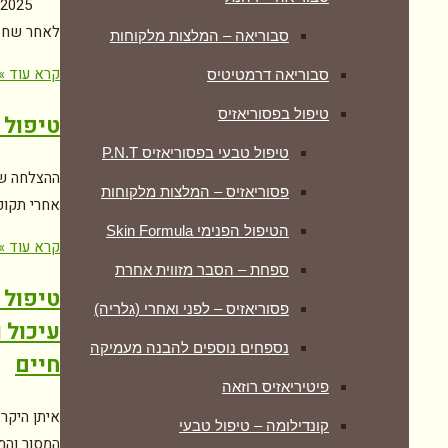
לאחר שחז
סבוריאה – המלצות מלקוחות
קרא עוד »
סבוריאה דרמטיטיס
טיפול בפסוריאזיס
טיפול 
טיפול טבעי בפסוריאזיס P.N.T
ההצלחה של
פסוריאזיס – המלצות מלקוחות
אחרי תקופ
הטיפול הפנימי Skin Formula
קרא עוד »
ספחת – הסבר מזווית אחרת
טיפול 
פסוריאזיס – לפני ואחרי (גלריה)
עיכול 
נספחים נוספים להבנה מעמיקה
חיים
פיטיריאזיס רוזאה
איתן היקר 
קונדילומה – טיפול טבעי
המסור והמ