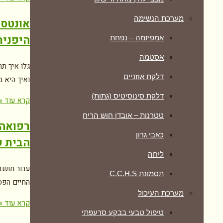
מערכת הנשימה
אונטסו
היפנית
אמפיזמה – נפחת
אסטמה
גלו איך ת
דלקת אוזניים
ואיך היא מ
דלקת סינוסיטיס (גתות)
קרא עוד »
טטרנות – אובדן חוש הריח
רפואה 
כאבי גרון
הבית ש
ליחה
עבור תושב
תסמונת C.C.H.S
החיים הפס
מערכת העיכול
קרא עוד »
טיפול טבעי בבקע סרעפתי