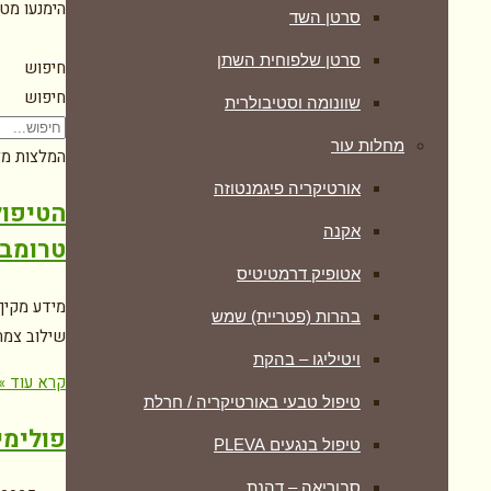
הימנעו מט
סרטן השד
סרטן שלפוחית השתן
חיפוש
חיפוש
שוונומה וסטיבולרית
מחלות עור
המלצות מל
אורטיקריה פיגמנטוזה
הטיפול
אקנה
טרומבוציטופניה
אטופיק דרמטיטיס
בהרות (פטריית) שמש
שילוב צמחי
ויטיליגו – בהקת
קרא עוד »
טיפול טבעי באורטיקריה / חרלת
פולימי
טיפול בנגעים PLEVA
סבוריאה – דהנת