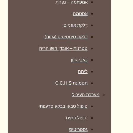
אמפיזמה – נפחת
אסטמה
דלקת אוזניים
דלקת סינוסיטיס (גתות)
טטרנות – אובדן חוש הריח
כאבי גרון
ליחה
תסמונת C.C.H.S
מערכת העיכול
טיפול טבעי בבקע סרעפתי
טיפול בגזים
גסטריטיס