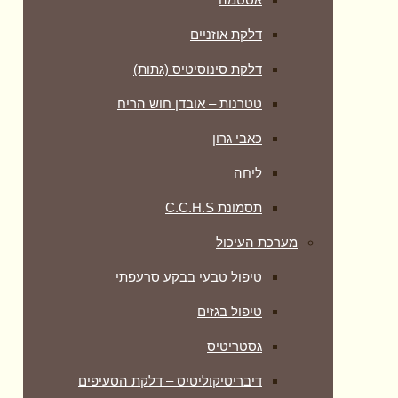
דלקת אוזניים
דלקת סינוסיטיס (גתות)
טטרנות – אובדן חוש הריח
כאבי גרון
ליחה
תסמונת C.C.H.S
מערכת העיכול
טיפול טבעי בבקע סרעפתי
טיפול בגזים
גסטריטיס
דיבריטיקוליטיס – דלקת הסעיפים