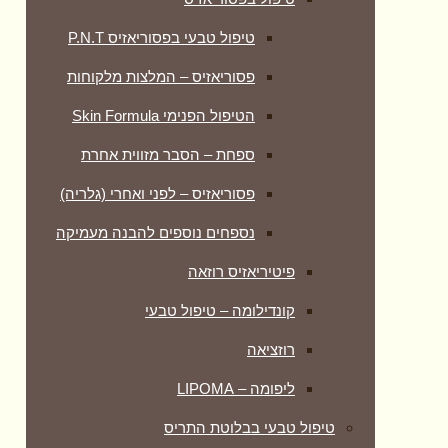
טיפול טבעי בפסוריאזיס P.N.T
פסוריאזיס – המלצות מלקוחות
הטיפול הפנימי Skin Formula
ספחת – הסבר מזווית אחרת
פסוריאזיס – לפני ואחרי (גלריה)
נספחים נוספים להבנה מעמיקה
פיטיריאזיס רוזאה
קונדילומה – טיפול טבעי
רוזציאה
ליפומה – LIPOMA
טיפול טבעי בבלוטת התריס