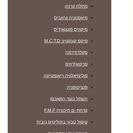
מחלת קרוהן
מיאסטניה גראביס
מיקוזיס פונגואידיס
מיקס קונקטיב M.C.T.D
סקלרודרמה
סרקואידוזיס
פולימיאלגיה ריאומטיקה
‏פנציטופניה
השתל כנגד המאכסן
קדחת ים תיכונית F.M.F
טיפול טבעי בקוליטיס כיבית