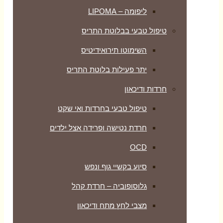
ליפומה – LIPOMA
טיפול טבעי בבלוטת התריס
השימוטו תירואידיטיס
יתר פעילות בלוטת התריס
חרדות ודיכאון
טיפול טבעי בחרדות ואי שקט
חרדת נטישה ופרידה אצל ילדים
OCD
סיוע בקשיי גוף ונפש
גלוסופוביה – חרדת קהל
מצבי לחץ מתח ודיכאון