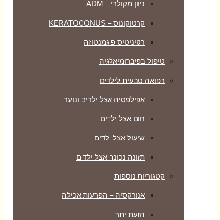
ניוון מקולרי – ADM
קרטוקונוס – KERATOCONUS
רטיניטיס פיגמנטוזה
טיפול בפיברומיאלגיה
רפואה טבעית לילדים
אפילפסיה אצל ילדים ונוער
חום אצל ילדים
שיעול אצל ילדים
תזונה נכונה אצל ילדים
קטגוריות נוספות
אנורקסיה – הפרעות אכילה
הזעת יתר