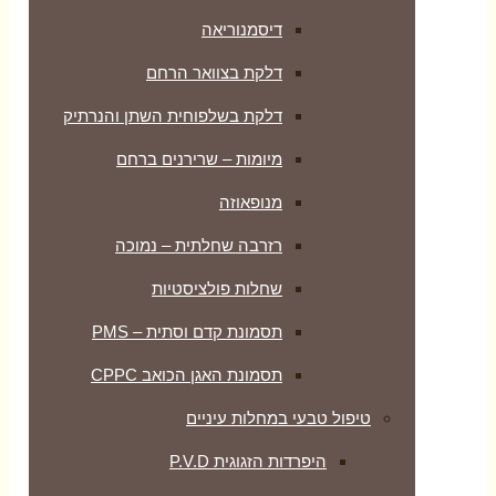
דיסמנוריאה
דלקת בצוואר הרחם
דלקת בשלפוחית השתן והנרתיק
מיומות – שרירנים ברחם
מנופאוזה
רזרבה שחלתית – נמוכה
שחלות פולציסטיות
תסמונת קדם וסתית – PMS
תסמונת האגן הכואב CPPC
טיפול טבעי במחלות עיניים
היפרדות הזגוגית P.V.D