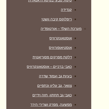
טיפול טבעי בפיסורה אנאלית
קנדידה
ריפלוקס קיבה וושטי
מערכת השלד – אורטופדיה
אוסטאונקרוזיס
אוסטיאופורוזיס
דלקת מפרקים פסוריאטית
כאבי ברכיים – אוסטאונקרוזיס
בעיות גב ועמוד שדרה
צוואר, גב עליון וכתפיים
כאבי גב תחתון, חזה וידיים
מפשעה, מפרק ושרירי הירך