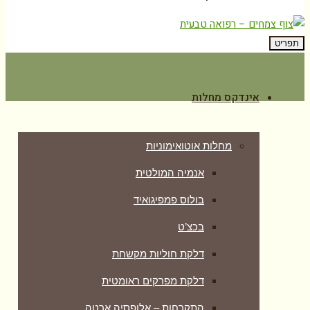
תפריט
אינדקס מחלות
מחלות אוטואימוניות
אנמיה המולטית
בולוס פמפיגואיד
בכצ’ט
דלקת חוליות מקשחת
דלקת מפרקים ראומטית
התקרחות – אלופסיה ארטה