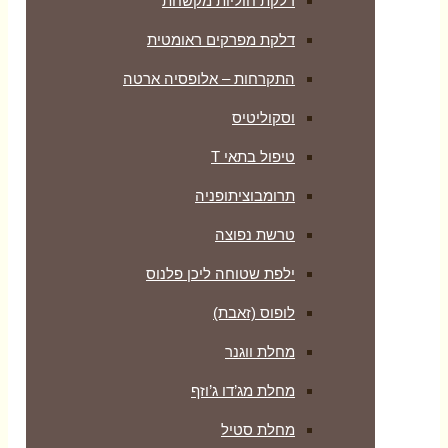
דלקת חוליות מקשחת
דלקת מפרקים ראומטית
התקרחות – אלופסיה ארטה
וסקוליטיס
טיפול בתאי T
תרומבוציתופניה
טרשת נפוצה
ילפת שטוחה ליכן פלנוס
לופוס (זאבת)
מחלת ווגנר
מחלת מג’דו ג’וזף
מחלת סטיל