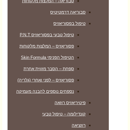
סבוריאה – המלצות מלקוחות
סבוריאה דרמטיטיס
טיפול בפסוריאזיס
טיפול טבעי בפסוריאזיס P.N.T
פסוריאזיס – המלצות מלקוחות
הטיפול הפנימי Skin Formula
ספחת – הסבר מזווית אחרת
פסוריאזיס – לפני ואחרי (גלריה)
נספחים נוספים להבנה מעמיקה
פיטיריאזיס רוזאה
קונדילומה – טיפול טבעי
רוזציאה