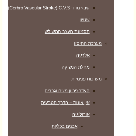
שבץ מוחי Cerbro Vascular Stroke) C.V.S)
שטיון
תסמונת העצב המשולש
מערכת החיסון
אלרגיה
מחלת הנשיקה
מערכות פנימיות
העדר פריון נשים וגברים
אין אונות – הדרך הטבעית
אורולוגיה
אבנים בכליות