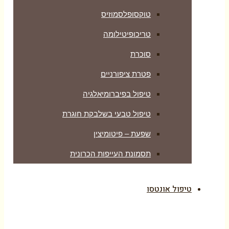
טוקסופלסמוזיס
טריכופיטילומה
סוכרת
פטרת ציפורניים
טיפול בפיברומיאלגיה
טיפול טבעי בשלבקת חוגרת
שפעת – פיטומיצין
תסמונת העייפות הכרונית
טיפול אונטסו