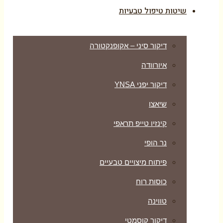
שיטות טיפול טבעיות
דיקור סיני – אקופנקטורה
איורוודה
דיקור יפני YNSA
שיאצו
קינזיו טייפ תראפי
נר הופי
פיתוח מיצויים טבעיים
כוסות רוח
טווינה
דיקור קוסמטי