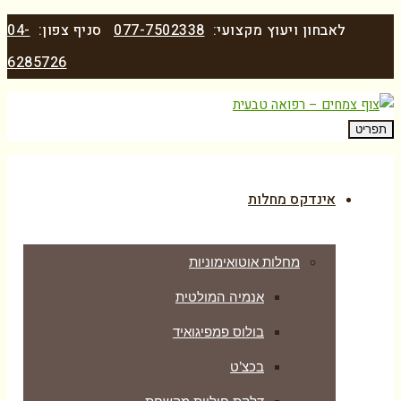
לאבחון ויעוץ מקצועי:
077-7502338
סניף צפון:
04-
6285726
תפריט
אינדקס מחלות
מחלות אוטואימוניות
אנמיה המולטית
בולוס פמפיגואיד
בכצ’ט