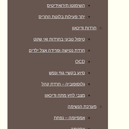
השימוטו תירואידיטיס
יתר פעילות בלוטת התריס
חרדות ודיכאון
טיפול טבעי בחרדות ואי שקט
חרדת נטישה ופרידה אצל ילדים
OCD
סיוע בקשיי גוף ונפש
גלוסופוביה – חרדת קהל
מצבי לחץ מתח ודיכאון
מערכת הנשימה
אמפיזמה – נפחת
אסטמה