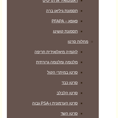
ראומטואיד ארתריטיס
תסמונת גיליאן ברה
פאפא – PFAPA
תסמונת קושינג
מחלות סרטן
לוקמיה מיאלואידית חריפה
מלנומה ומלנומה גרורתית
סרטן במיתרי הקול
סרטן כבד
סרטן הלבלב
סרטן הערמונית ו-PSA גבוה
סרטן השד