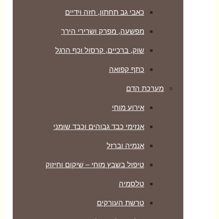
כאבי גב תחתון, חזה וידיים
מפשעה, מפרק ושרירי הירך
שוק, ברכיים, קרסול וכף הרגל
כתף קפואה
מערכת הדם
אירוע מוחי
אנזימי כבד גבוהים וכבד שומני
אנמיה וברזל
טיפול בשבץ מוחי – שיקום וחיזוק
טלסמיה
טרשת העורקים