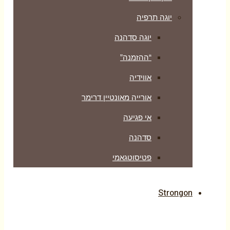
יוגה תרפיה
יוגה סדהנה
“ההזמנה”
אווידיה
אורייה מאונטיין דרימר
אי פגיעה
סדהנה
פטיסוטגאמי
Strongon