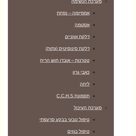
מערכת הנשימה
אמפיזמה – נפחת
אסטמה
דלקת אוזניים
דלקת סינוסיטיס (גתות)
טטרנות – אובדן חוש הריח
כאבי גרון
ליחה
תסמונת C.C.H.S
מערכת העיכול
טיפול טבעי בבקע סרעפתי
טיפול בגזים