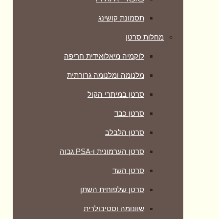
תסמונת קושינג
מחלות סרטן
לוקמיה מיאלואידית חריפה
מלנומה ומלנומה גרורתית
סרטן במיתרי הקול
סרטן כבד
סרטן הלבלב
סרטן הערמונית ו-PSA גבוה
סרטן השד
סרטן שלפוחית השתן
שוונומה וסטיבולרית