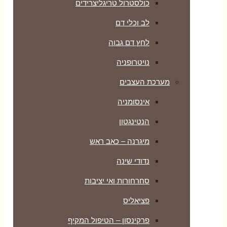
כולסטרול טריגליצרידים
לב וכלי דם
לחץ דם גבוה
נויטרופניה
מערכת העצבים
אינסומניה
הנטינגטון
מיגרנה – כאב ראש
נדודי שינה
סחרחורות ואי יציבות
פציאליס
פרקינסון – הטיפול המקיף