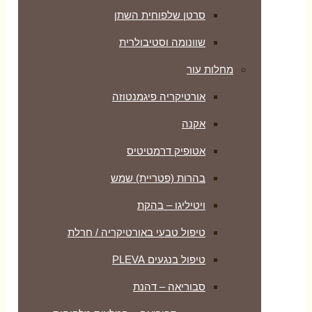
סרטן שלפוחית השתן
שוונומה וסטיבולרית
מחלות עור
אורטיקריה פיגמנטוזה
אקנה
אטופיק דרמטיטיס
בהרות (פטריית) שמש
ויטיליגו – בהקת
טיפול טבעי באורטיקריה / חרלת
טיפול בנגעים PLEVA
סבוריאה – דהנת