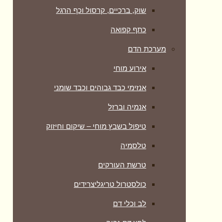
שוק, ברכיים, קרסול וכף הרגל
כתף קפואה
מערכת הדם
אירוע מוחי
אנזימי כבד גבוהים וכבד שומני
אנמיה וברזל
טיפול בשבץ מוחי – שיקום וחיזוק
טלסמיה
טרשת העורקים
כולסטרול טריגליצרידים
לב וכלי דם