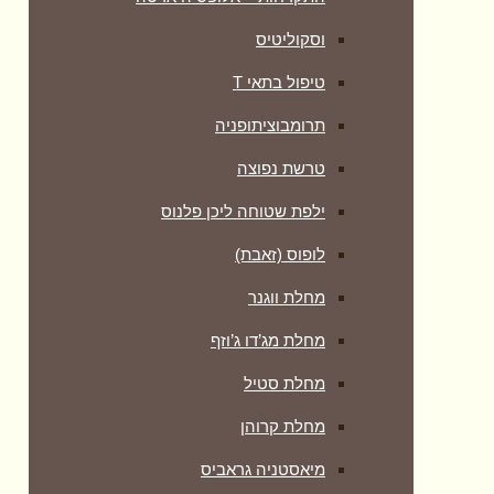
וסקוליטיס
טיפול בתאי T
תרומבוציתופניה
טרשת נפוצה
ילפת שטוחה ליכן פלנוס
לופוס (זאבת)
מחלת ווגנר
מחלת מג’דו ג’וזף
מחלת סטיל
מחלת קרוהן
מיאסטניה גראביס