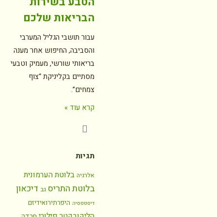
הטבע בשירות
הבריאות שלכם
עבור תושבי הגליל המערבי
והסביבה, החיפוש אחר מענה
בריאותי שורשי, מעמיק וטבעי
מסתיים בקליניקת “צוף
צמחים”.
קרא עוד »
תגיות
בלוטת הערמונית
אלרגיה
בלוטת התריס
דיכאון
גב
היפרתירואידיזם
דיספפסיה
הליקובקטר פילורי
חרדה