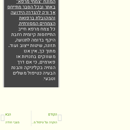
המונח “צמחי מרפא”
באתר ובכל הסבר מתייחס
אך ורק להגדרה הידועה
והמקובלת ברפואת
הצמחים המסורתית.
כל צמח מרפא חייב
התייחסות קיומית רחבת
היקף בדומה לתנועה,
תזונה, שיטות ייצוב ועוד
.
מתוך כך, אין אנו
משווקים בחנויות או
פארמים, כי אם דרך
הנחיה בקליניקה והבנת
הבעיה כטיפול משלים
וטבעי.
הקודם
הבא
הוקרה על טיפול מסור אכפתי ומוצלח – ערמונית מוגדלת וביטול הניתוח.
מצבי חרדה