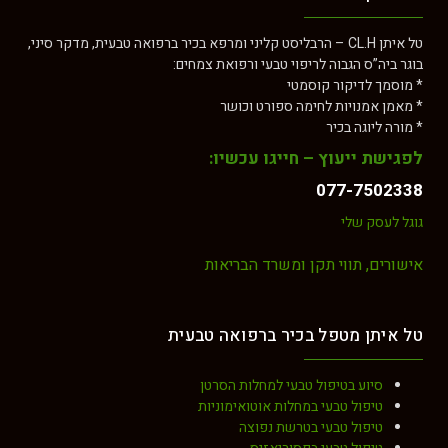
טל איתן CL.H – הרבליסט קליני ומרפא בכיר ברפואה טבעית, מדקר סיני,
וגר ביה”ס הגבוה לריפוי טבעי ורפואת צמחים:
 מוסמך לדיקור קוסמטי
 מאמן אמנויות לחימה ספורט וכושר
 מורה ליוגה בכיר
פגישת ייעוץ – חייגו עכשיו:
077-750233
וגל לעסק שלי
ישורים, תווי תקן ומשרד הבריאות
ל איתן מטפל בכיר ברפואה טבעית
סיוע בטיפול טבעי למחלות הסרטן
טיפול טבעי במחלות אוטואימוניות
טיפול טבעי בטרשת נפוצה