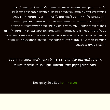
הזכויות בגין התוכן והמידע שבאתר זה שמורות לאיתן טל (צוף צמחים”). אין
תיק ולשכפל את התוכן שבאתר זה ללא רשות מפורשת מהחברה בכתב © כל
דע הניתן על ידי איתן טל (“צוף צמחים”) באתר זה אינו התוויתי ואינו רפואי.
צותינו לגבי תזונה נכונה ושימוש בתוספי תזונה ובצמחי מרפא אינן מתיימרות
ליף טיפול רפואי וייעוץ על ידי רופא / מטפל. אנו ממליצים להיוועץ ברופא /
ל מוסמך לפני השימוש בתוספי תזונה. למען הסר ספק, המידע אינו מיועד להנחות
הציבור או לשמש לגביו כהמלצה או הוראה או עצה לשימוש או שינוי או הורדה של
פה כלשהיא ואין בו תחליף לייעוץ רפואי פרטני או אחר. הכתוב באתר אינו מהווה
צה רפואית מוסמכת.
איתן טל (צוף צמחים), מרכז: הר ציון 6 ראשון לציון | צפון: החוחית 35
כפר ורדים |
תקנון ותנאי שימוש
|
תקנון חנות
|
הצהרת נגישות
מקדם אתרים
Design by Solo Seo |