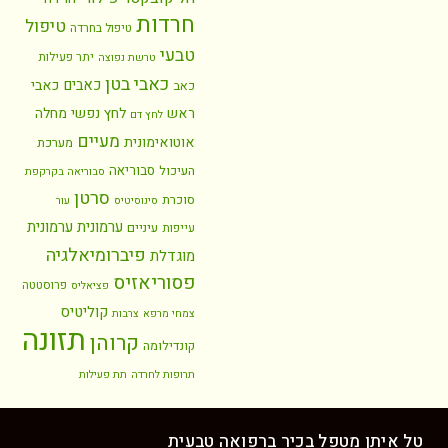
חרדות
טיפול
טיפול בחרדה
טבעי
יתר פעילות
טרשת נפוצה
כאבי בטן
כאבים
כאבי
כאב
ראש
לחץ נפשי
מחלה
לחץ דם
מעיים
אוטואימונית
מערכת
סבוריאה
העיכול
סבוריאה בקרקפת
סרטן
סוכרת
סינוסיטיס
עור
ערמונית
ערמונית
עיניים
עייפות
פיברומיאלגיה
מוגדלת
פסוריאזיס
פרוסטטה
פציאליס
קוליטיס
צמחי מרפא
צרבות
תזונה
קרוהן
קונדילומה
תרופות לחרדה
תת פעילות
ל איתן מטפל בכיר ברפואה טבעית