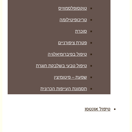
טוקסופלסמוזיס
טריכופיטילומה
סוכרת
פטרת ציפורניים
טיפול בפיברומיאלגיה
טיפול טבעי בשלבקת חוגרת
שפעת – פיטומיצין
תסמונת העייפות הכרונית
טיפול אונטסו