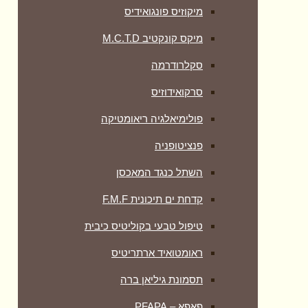
מיקוזיס פונגואידיס
מיקס קונקטיב M.C.T.D
סקלרודרמה
סרקואידוזיס
פולימיאלגיה ריאומטיקה
‏פנציטופניה
השתל כנגד המאכסן
קדחת ים תיכונית F.M.F
טיפול טבעי בקוליטיס כיבית
ראומטואיד ארתריטיס
תסמונת גיליאן ברה
פאפא – PFAPA