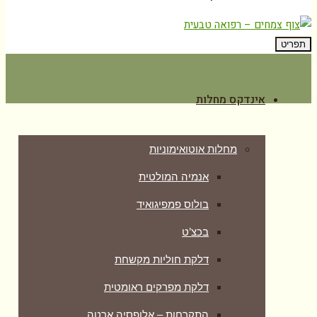
תפריט
אינדקס מחלות
מחלות אוטואימוניות
אנמיה המולטית
בולוס פמפיגואיד
בכצ’ט
דלקת חוליות מקשחת
דלקת מפרקים ראומטית
התקרחות – אלופסיה ארטה