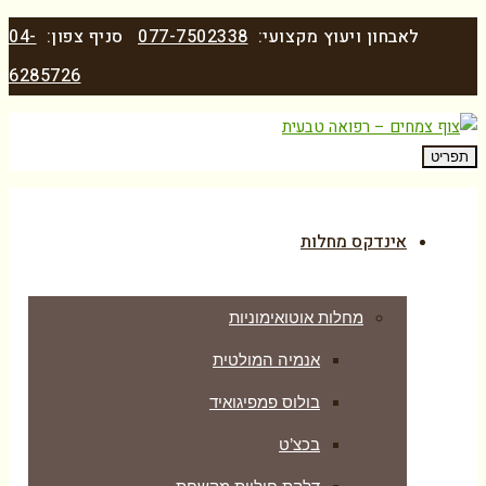
לאבחון ויעוץ מקצועי:
077-7502338
סניף צפון:
04-
6285726
תפריט
אינדקס מחלות
מחלות אוטואימוניות
אנמיה המולטית
בולוס פמפיגואיד
בכצ’ט