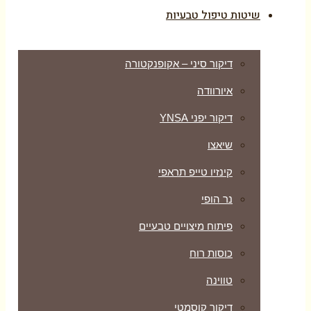
שיטות טיפול טבעיות
דיקור סיני – אקופנקטורה
איורוודה
דיקור יפני YNSA
שיאצו
קינזיו טייפ תראפי
נר הופי
פיתוח מיצויים טבעיים
כוסות רוח
טווינה
דיקור קוסמטי