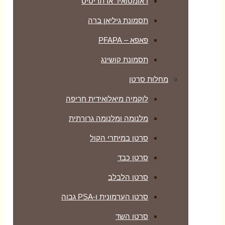
ראומטואיד ארתריטיס
תסמונת גיליאן ברה
פאפא – PFAPA
תסמונת קושינג
מחלות סרטן
לוקמיה מיאלואידית חריפה
מלנומה ומלנומה גרורתית
סרטן במיתרי הקול
סרטן כבד
סרטן הלבלב
סרטן הערמונית ו-PSA גבוה
סרטן השד