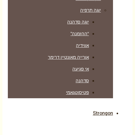
יוגה תרפיה
יוגה סדהנה
“ההזמנה”
אווידיה
אורייה מאונטיין דרימר
אי פגיעה
סדהנה
פטיסוטגאמי
Strongon