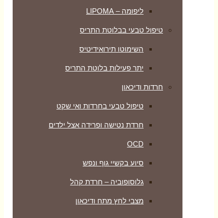
ליפומה – LIPOMA
טיפול טבעי בבלוטת התריס
השימוטו תירואידיטיס
יתר פעילות בלוטת התריס
חרדות ודיכאון
טיפול טבעי בחרדות ואי שקט
חרדת נטישה ופרידה אצל ילדים
OCD
סיוע בקשיי גוף ונפש
גלוסופוביה – חרדת קהל
מצבי לחץ מתח ודיכאון