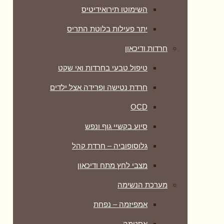
השימוטו תירואידיטיס
יתר פעילות בלוטת התריס
חרדות ודיכאון
טיפול טבעי בחרדות ואי שקט
חרדת נטישה ופרידה אצל ילדים
OCD
סיוע בקשיי גוף ונפש
גלוסופוביה – חרדת קהל
מצבי לחץ מתח ודיכאון
מערכת הנשימה
אמפיזמה – נפחת
אסטמה