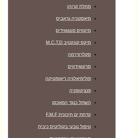
מחלת קרוהן
מיאסטניה גראביס
מיקוזיס פונגואידיס
מיקס קונקטיב M.C.T.D
סקלרודרמה
סרקואידוזיס
פולימיאלגיה ריאומטיקה
‏פנציטופניה
השתל כנגד המאכסן
קדחת ים תיכונית F.M.F
טיפול טבעי בקוליטיס כיבית