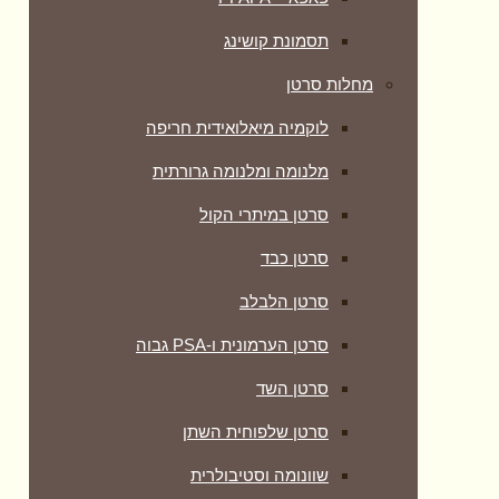
תסמונת קושינג
מחלות סרטן
לוקמיה מיאלואידית חריפה
מלנומה ומלנומה גרורתית
סרטן במיתרי הקול
סרטן כבד
סרטן הלבלב
סרטן הערמונית ו-PSA גבוה
סרטן השד
סרטן שלפוחית השתן
שוונומה וסטיבולרית