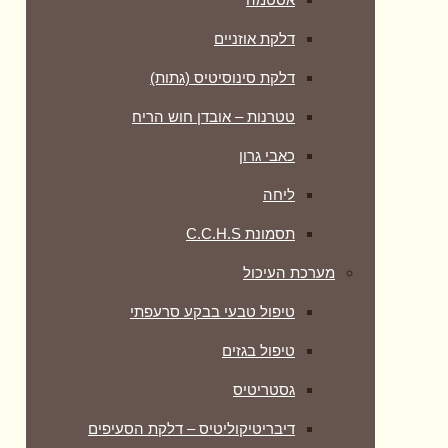
דלקת אוזניים
דלקת סינוסיטיס (גתות)
טטרנות – אובדן חוש הריח
כאבי גרון
ליחה
תסמונת C.C.H.S
מערכת העיכול
טיפול טבעי בבקע סרעפתי
טיפול בגזים
גסטריטיס
דיבריטיקוליטיס – דלקת הסעיפים