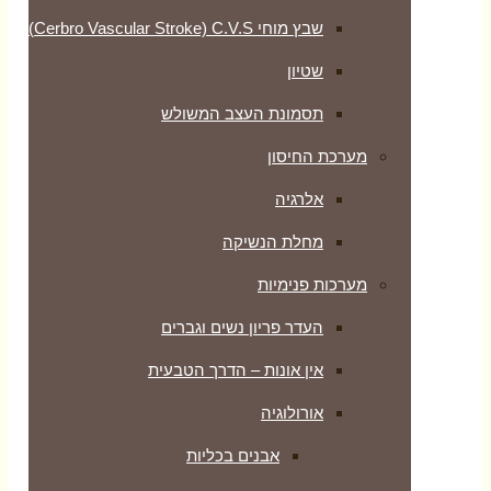
שבץ מוחי Cerbro Vascular Stroke) C.V.S)
שטיון
תסמונת העצב המשולש
מערכת החיסון
אלרגיה
מחלת הנשיקה
מערכות פנימיות
העדר פריון נשים וגברים
אין אונות – הדרך הטבעית
אורולוגיה
אבנים בכליות