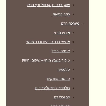
שוק, ברכיים, קרסול וכף הרגל
כתף קפואה
מערכת הדם
אירוע מוחי
אנזימי כבד גבוהים וכבד שומני
אנמיה וברזל
טיפול בשבץ מוחי – שיקום וחיזוק
טלסמיה
טרשת העורקים
כולסטרול טריגליצרידים
לב וכלי דם