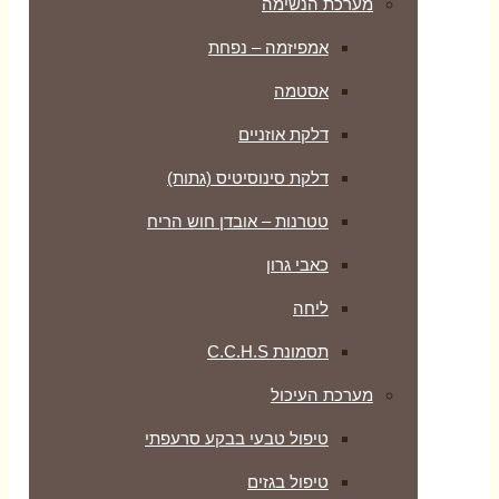
מערכת הנשימה
אמפיזמה – נפחת
אסטמה
דלקת אוזניים
דלקת סינוסיטיס (גתות)
טטרנות – אובדן חוש הריח
כאבי גרון
ליחה
תסמונת C.C.H.S
מערכת העיכול
טיפול טבעי בבקע סרעפתי
טיפול בגזים