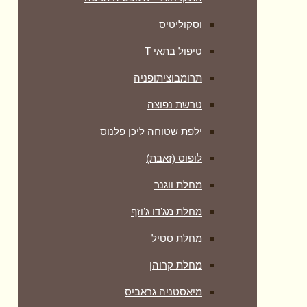
וסקוליטיס
טיפול בתאי T
תרומבוציתופניה
טרשת נפוצה
ילפת שטוחה ליכן פלנוס
לופוס (זאבת)
מחלת ווגנר
מחלת מג’דו ג’וזף
מחלת סטיל
מחלת קרוהן
מיאסטניה גראביס