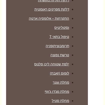
דלקת חוליות מקשחת
דלקת מפרקים ראומטית
התקרחות – אלופסיה ארטה
וסקוליטיס
טיפול בתאי T
תרומבוציתופניה
טרשת נפוצה
ילפת שטוחה ליכן פלנוס
לופוס (זאבת)
מחלת ווגנר
מחלת מג’דו ג’וזף
מחלת סטיל