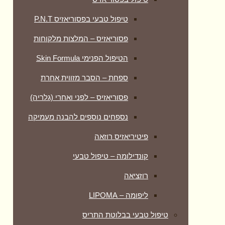
טיפול טבעי בפסוריאזיס P.N.T
פסוריאזיס – המלצות מלקוחות
הטיפול הפנימי Skin Formula
ספחת – הסבר מזווית אחרת
פסוריאזיס – לפני ואחרי (גלריה)
נספחים נוספים להבנה מעמיקה
פיטיריאזיס רוזאה
קונדילומה – טיפול טבעי
רוזציאה
ליפומה – LIPOMA
טיפול טבעי בבלוטת התריס