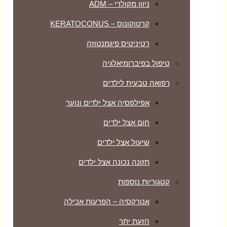
ניוון מקולרי – ADM
קרטוקונוס – KERATOCONUS
רטיניטיס פיגמנטוזה
טיפול בפיברומיאלגיה
רפואה טבעית לילדים
אפילפסיה אצל ילדים ונוער
חום אצל ילדים
שיעול אצל ילדים
תזונה נכונה אצל ילדים
קטגוריות נוספות
אנורקסיה – הפרעות אכילה
הזעת יתר