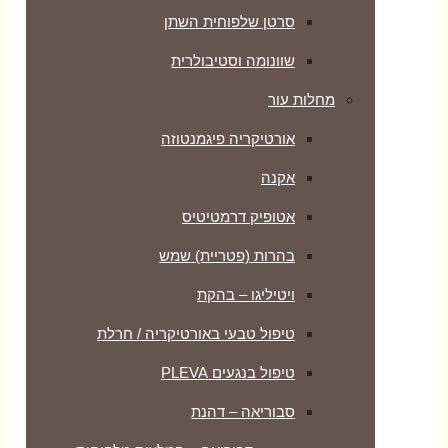
סרטן שלפוחית השתן
שוונומה וסטיבולרית
מחלות עור
אורטיקריה פיגמנטוזה
אקנה
אטופיק דרמטיטיס
בהרות (פטריית) שמש
ויטיליגו – בהקת
טיפול טבעי באורטיקריה / חרלת
טיפול בנגעים PLEVA
סבוריאה – דהנת