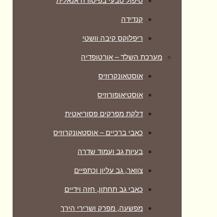
טיפול טבעי בפיסורה אנאלית
קנדידה
ריפלוקס קיבה וושטי
מערכת השלד – אורטופדיה
אוסטאונקרוזיס
אוסטיאופורוזיס
דלקת מפרקים פסוריאטית
כאבי ברכיים – אוסטאונקרוזיס
בעיות גב ועמוד שדרה
צוואר, גב עליון וכתפיים
כאבי גב תחתון, חזה וידיים
מפשעה, מפרק ושרירי הירך