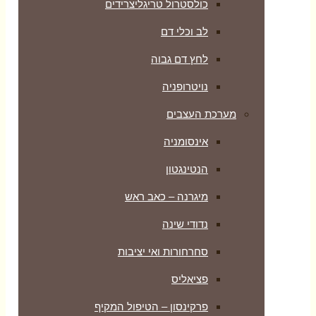
כולסטרול טריגליצרידים
לב וכלי דם
לחץ דם גבוה
נויטרופניה
מערכת העצבים
אינסומניה
הנטינגטון
מיגרנה – כאב ראש
נדודי שינה
סחרחורות ואי יציבות
פציאליס
פרקינסון – הטיפול המקיף