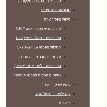
סבוריאה – המלצות מלקוחות
סבוריאה דרמטיטיס
טיפול בפסוריאזיס
טיפול טבעי בפסוריאזיס P.N.T
פסוריאזיס – המלצות מלקוחות
הטיפול הפנימי Skin Formula
ספחת – הסבר מזווית אחרת
פסוריאזיס – לפני ואחרי (גלריה)
נספחים נוספים להבנה מעמיקה
פיטיריאזיס רוזאה
קונדילומה – טיפול טבעי
רוזציאה