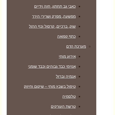
כאבי גב תחתון, חזה וידיים
מפשעה, מפרק ושרירי הירך
שוק, ברכיים, קרסול וכף הרגל
כתף קפואה
מערכת הדם
אירוע מוחי
אנזימי כבד גבוהים וכבד שומני
אנמיה וברזל
טיפול בשבץ מוחי – שיקום וחיזוק
טלסמיה
טרשת העורקים