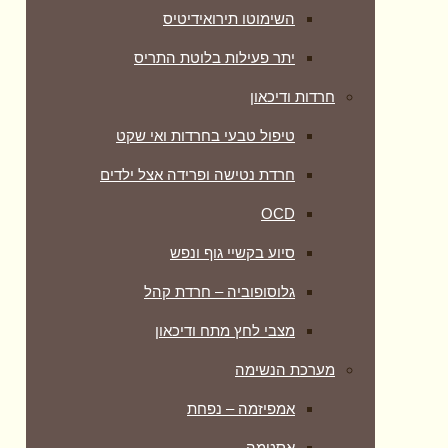
השימוטו תירואידיטיס
יתר פעילות בלוטת התריס
חרדות ודיכאון
טיפול טבעי בחרדות ואי שקט
חרדת נטישה ופרידה אצל ילדים
OCD
סיוע בקשיי גוף ונפש
גלוסופוביה – חרדת קהל
מצבי לחץ מתח ודיכאון
מערכת הנשימה
אמפיזמה – נפחת
אסטמה