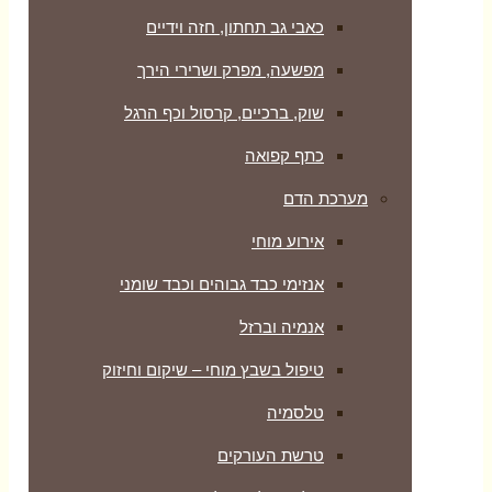
כאבי גב תחתון, חזה וידיים
מפשעה, מפרק ושרירי הירך
שוק, ברכיים, קרסול וכף הרגל
כתף קפואה
מערכת הדם
אירוע מוחי
אנזימי כבד גבוהים וכבד שומני
אנמיה וברזל
טיפול בשבץ מוחי – שיקום וחיזוק
טלסמיה
טרשת העורקים