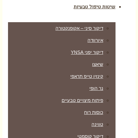
שיטות טיפול טבעיות
דיקור סיני – אקופנקטורה
איורוודה
דיקור יפני YNSA
שיאצו
קינזיו טייפ תראפי
נר הופי
פיתוח מיצויים טבעיים
כוסות רוח
טווינה
דיקור קוסמטי