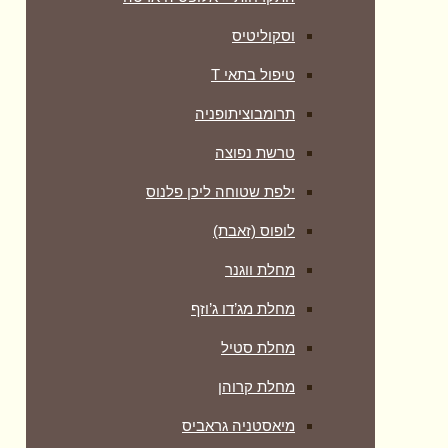
וסקוליטיס
טיפול בתאי T
תרומבוציתופניה
טרשת נפוצה
ילפת שטוחה ליכן פלנוס
לופוס (זאבת)
מחלת ווגנר
מחלת מג’דו ג’וזף
מחלת סטיל
מחלת קרוהן
מיאסטניה גראביס