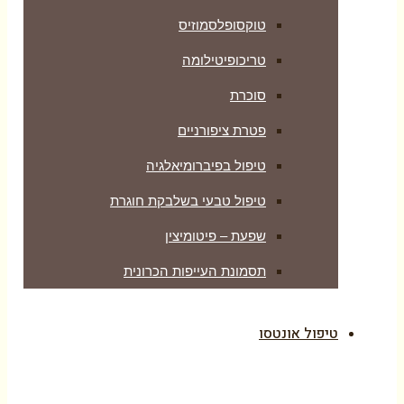
טוקסופלסמוזיס
טריכופיטילומה
סוכרת
פטרת ציפורניים
טיפול בפיברומיאלגיה
טיפול טבעי בשלבקת חוגרת
שפעת – פיטומיצין
תסמונת העייפות הכרונית
טיפול אונטסו