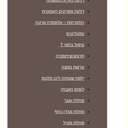
דלקת חוליות מקשחת
דלקת מפרקים ראומטית
התקרחות – אלופסיה ארטה
וסקוליטיס
טיפול בתאי T
תרומבוציתופניה
טרשת נפוצה
ילפת שטוחה ליכן פלנוס
לופוס (זאבת)
מחלת ווגנר
מחלת מג’דו ג’וזף
מחלת סטיל