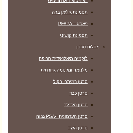
ראומטואיד ארתריטיס
תסמונת גיליאן ברה
פאפא – PFAPA
תסמונת קושינג
מחלות סרטן
לוקמיה מיאלואידית חריפה
מלנומה ומלנומה גרורתית
סרטן במיתרי הקול
סרטן כבד
סרטן הלבלב
סרטן הערמונית ו-PSA גבוה
סרטן השד