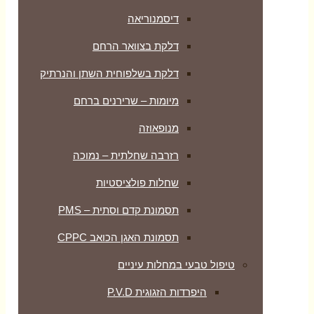
דיסמנוריאה
דלקת בצוואר הרחם
דלקת בשלפוחית השתן והנרתיק
מיומות – שרירנים ברחם
מנופאוזה
רזרבה שחלתית – נמוכה
שחלות פולציסטיות
תסמונת קדם וסתית – PMS
תסמונת האגן הכואב CPPC
טיפול טבעי במחלות עיניים
היפרדות הזגוגית P.V.D