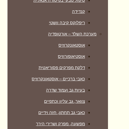
טיפול טבעי בפיסורה אנאלית
קנדידה
ריפלוקס קיבה וושטי
מערכת השלד – אורטופדיה
אוסטאונקרוזיס
אוסטיאופורוזיס
דלקת מפרקים פסוריאטית
כאבי ברכיים – אוסטאונקרוזיס
בעיות גב ועמוד שדרה
צוואר, גב עליון וכתפיים
כאבי גב תחתון, חזה וידיים
מפשעה, מפרק ושרירי הירך