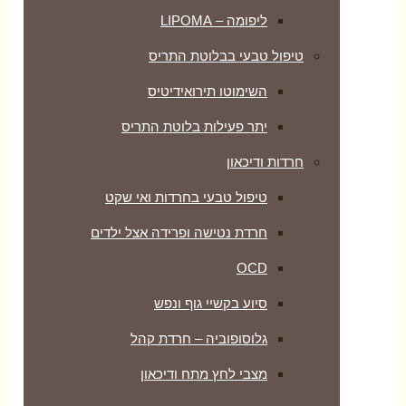
ליפומה – LIPOMA
טיפול טבעי בבלוטת התריס
השימוטו תירואידיטיס
יתר פעילות בלוטת התריס
חרדות ודיכאון
טיפול טבעי בחרדות ואי שקט
חרדת נטישה ופרידה אצל ילדים
OCD
סיוע בקשיי גוף ונפש
גלוסופוביה – חרדת קהל
מצבי לחץ מתח ודיכאון