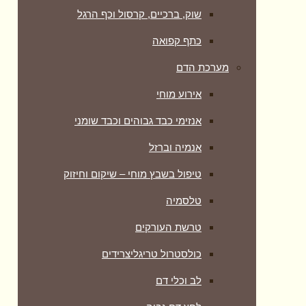
שוק, ברכיים, קרסול וכף הרגל
כתף קפואה
מערכת הדם
אירוע מוחי
אנזימי כבד גבוהים וכבד שומני
אנמיה וברזל
טיפול בשבץ מוחי – שיקום וחיזוק
טלסמיה
טרשת העורקים
כולסטרול טריגליצרידים
לב וכלי דם