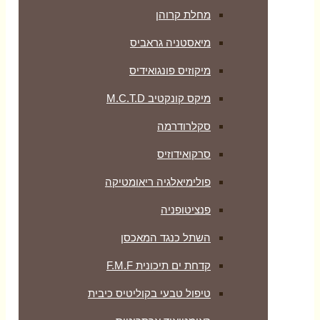
מחלת קרוהן
מיאסטניה גראביס
מיקוזיס פונגואידיס
מיקס קונקטיב M.C.T.D
סקלרודרמה
סרקואידוזיס
פולימיאלגיה ריאומטיקה
‏פנציטופניה
השתל כנגד המאכסן
קדחת ים תיכונית F.M.F
טיפול טבעי בקוליטיס כיבית