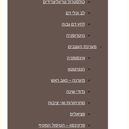
כולסטרול טריגליצרידים
לב וכלי דם
לחץ דם גבוה
נויטרופניה
מערכת העצבים
אינסומניה
הנטינגטון
מיגרנה – כאב ראש
נדודי שינה
סחרחורות ואי יציבות
פציאליס
פרקינסון – הטיפול המקיף