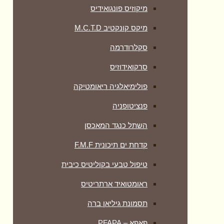
מיקוזיס פונגואידיס
מיקס קונקטיב M.C.T.D
סקלרודרמה
סרקואידוזיס
פולימיאלגיה ריאומטיקה
‏פנציטופניה
השתל כנגד המאכסן
קדחת ים תיכונית F.M.F
טיפול טבעי בקוליטיס כיבית
ראומטואיד ארתריטיס
תסמונת גיליאן ברה
פאפא – PFAPA