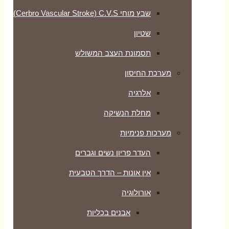
שבץ מוחי Cerbro Vascular Stroke) C.V.S)
שטיון
תסמונת העצב המשולש
מערכת החיסון
אלרגיה
מחלת הנשיקה
מערכות פנימיות
העדר פריון נשים וגברים
אין אונות – הדרך הטבעית
אורולוגיה
אבנים בכליות