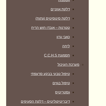
דלקת אוזניים
דלקת סינוסיטיס (גתות)
טטרנות – אובדן חוש הריח
כאבי גרון
ליחה
תסמונת C.C.H.S
מערכת העיכול
טיפול טבעי בבקע סרעפתי
טיפול בגזים
גסטריטיס
דיבריטיקוליטיס – דלקת הסעיפים