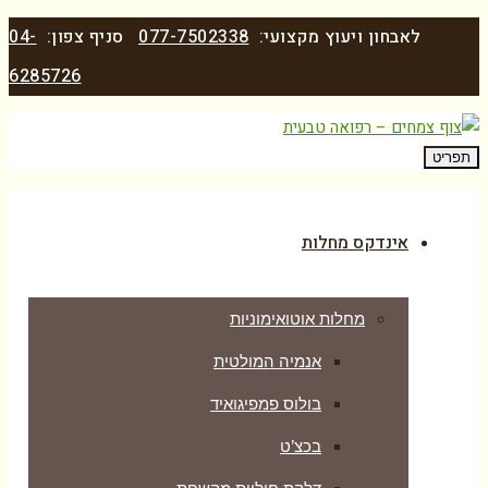
לאבחון ויעוץ מקצועי:
077-7502338
סניף צפון:
04-
6285726
תפריט
אינדקס מחלות
מחלות אוטואימוניות
אנמיה המולטית
בולוס פמפיגואיד
בכצ’ט