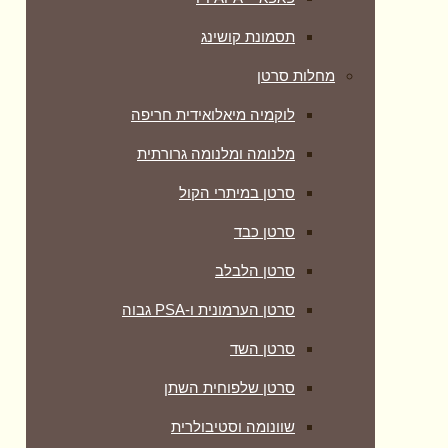
תסמונת קושינג
מחלות סרטן
לוקמיה מיאלואידית חריפה
מלנומה ומלנומה גרורתית
סרטן במיתרי הקול
סרטן כבד
סרטן הלבלב
סרטן הערמונית ו-PSA גבוה
סרטן השד
סרטן שלפוחית השתן
שוונומה וסטיבולרית