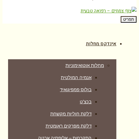
תפריט
אינדקס מחלות
מחלות אוטואימוניות
אנמיה המולטית
בולוס פמפיגואיד
בכצ’ט
דלקת חוליות מקשחת
דלקת מפרקים ראומטית
התקרחות – אלופסיה ארטה