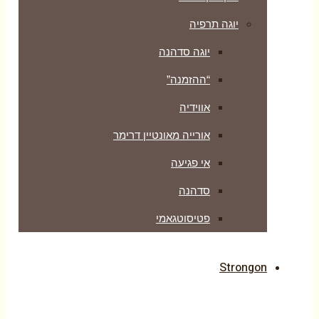
יוגה תרפיה
יוגה סדהנה
“ההזמנה”
אווידיה
אורייה מאונטיין דרימר
אי פגיעה
סדהנה
פטיסוטגאמי
Strongon