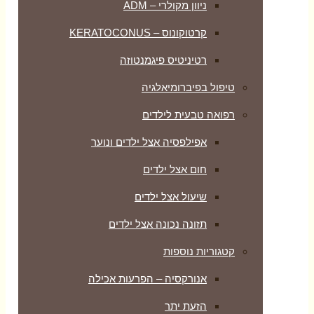
ניוון מקולרי – ADM
קרטוקונוס – KERATOCONUS
רטיניטיס פיגמנטוזה
טיפול בפיברומיאלגיה
רפואה טבעית לילדים
אפילפסיה אצל ילדים ונוער
חום אצל ילדים
שיעול אצל ילדים
תזונה נכונה אצל ילדים
קטגוריות נוספות
אנורקסיה – הפרעות אכילה
הזעת יתר