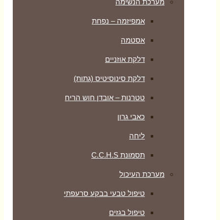
מערכת הנשימה
אמפיזמה – נפחת
אסטמה
דלקת אוזניים
דלקת סינוסיטיס (גתות)
טטרנות – אובדן חוש הריח
כאבי גרון
ליחה
תסמונת C.C.H.S
מערכת העיכול
טיפול טבעי בבקע סרעפתי
טיפול בגזים