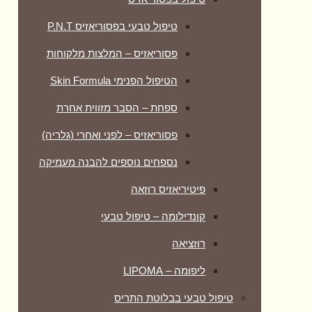
טיפול טבעי בפסוריאזיס P.N.T
פסוריאזיס – המלצות מלקוחות
הטיפול הפנימי Skin Formula
ספחת – הסבר מזווית אחרת
פסוריאזיס – לפני ואחרי (גלריה)
נספחים נוספים להבנה מעמיקה
פיטיריאזיס רוזאה
קונדילומה – טיפול טבעי
רוזציאה
ליפומה – LIPOMA
טיפול טבעי בבלוטת התריס