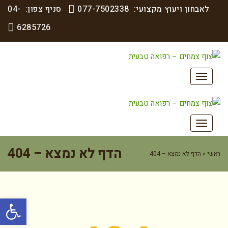
לאבחון ויעוץ מקצועי:
077-7502338
סניף צפון:
04-
6285726
תפריט
תפריט
הדף לא נמצא – 404
ראשי
»
הדף לא נמצא – 404
פתח סרגל