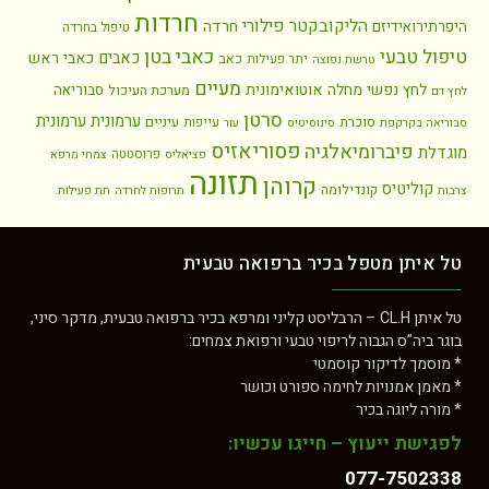
חרדות
הליקובקטר פילורי
חרדה
היפרתירואידיזם
טיפול בחרדה
כאבי בטן
טיפול טבעי
כאבים
כאבי ראש
כאב
יתר פעילות
טרשת נפוצה
מעיים
לחץ נפשי
מחלה אוטואימונית
סבוריאה
מערכת העיכול
לחץ דם
סרטן
ערמונית
ערמונית
סוכרת
עיניים
עייפות
סבוריאה בקרקפת
סינוסיטיס
עור
פסוריאזיס
פיברומיאלגיה
מוגדלת
פרוסטטה
פציאליס
צמחי מרפא
תזונה
קרוהן
קוליטיס
קונדילומה
צרבות
תרופות לחרדה
תת פעילות
טל איתן מטפל בכיר ברפואה טבעית
טל איתן CL.H – הרבליסט קליני ומרפא בכיר ברפואה טבעית, מדקר סיני,
בוגר ביה”ס הגבוה לריפוי טבעי ורפואת צמחים:
* מוסמך לדיקור קוסמטי
* מאמן אמנויות לחימה ספורט וכושר
* מורה ליוגה בכיר
לפגישת ייעוץ – חייגו עכשיו:
077-7502338