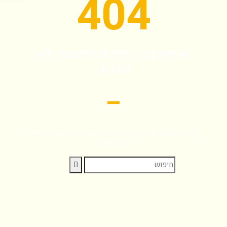
404
אופססס. הדף שחיפשת לא
נמצא.
נסה למצוא את מה שאתה מחפש באמצעות שדה
החיפוש: