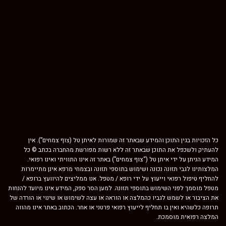
כל הזכויות בגין התוכן והמידע שבאתר זה שמורות לאיתן טל (צוף צמחים”). אין
להעתיק ולשכפל את התוכן שבאתר זה ללא רשות מפורשת מהחברה בכתב © כל
המידע הניתן על ידי איתן טל (“צוף צמחים”) באתר זה אינו התוויתי ואינו רפואי.
המלצותינו לגבי תזונה נכונה ושימוש בתוספי תזונה ובצמחי מרפא אינן מתיימרות
להחליף טיפול רפואי וייעוץ על ידי רופא / מטפל. אנו ממליצים להיוועץ ברופא /
מטפל מוסמך לפני השימוש בתוספי תזונה. למען הסר ספק, המידע אינו מיועד להנחות
את הציבור או לשמש לגביו כהמלצה או הוראה או עצה לשימוש או שינוי או הורדה של
תרופה כלשהיא ואין בו תחליף לייעוץ רפואי פרטני או אחר. הכתוב באתר אינו מהווה
המלצה רפואית מוסמכת.