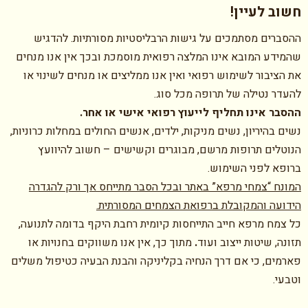
חשוב לעיין!
ההסברים מסתמכים על גישות הרבליסטיות מסורתיות. להדגיש
שהמידע המובא אינו המלצה רפואית מוסמכת ובכך אין אנו מנחים
את הציבור לשימוש רפואי ואין אנו ממליצים או מנחים לשינוי או
להעדר נטילה של תרופה מכל סוג.
ההסבר אינו תחליף לייעוץ רפואי אישי או אחר.
נשים בהיריון, נשים מניקות, ילדים, אנשים החולים במחלות כרוניות,
הנוטלים תרופות מרשם, מבוגרים וקשישים – חשוב להיוועץ
ברופא לפני השימוש.
המונח “צמחי מרפא” באתר ובכל הסבר מתייחס אך ורק להגדרה
הידועה והמקובלת ברפואת הצמחים המסורתית.
כל צמח מרפא חייב התייחסות קיומית רחבת היקף בדומה לתנועה,
תזונה, שיטות ייצוב ועוד
.
מתוך כך, אין אנו משווקים בחנויות או
פארמים, כי אם דרך הנחיה בקליניקה והבנת הבעיה כטיפול משלים
וטבעי.