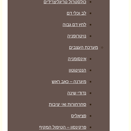
כולסטרול טריגליצרידים
לב וכלי דם
לחץ דם גבוה
נויטרופניה
מערכת העצבים
אינסומניה
הנטינגטון
מיגרנה – כאב ראש
נדודי שינה
סחרחורות ואי יציבות
פציאליס
פרקינסון – הטיפול המקיף