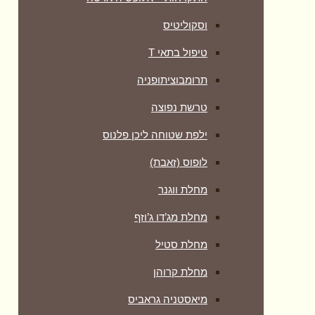
וסקוליטיס
טיפול בתאי T
תרומבוציתופניה
טרשת נפוצה
ילפת שטוחה ליכן פלנוס
לופוס (זאבת)
מחלת ווגנר
מחלת מג’דו ג’וזף
מחלת סטיל
מחלת קרוהן
מיאסטניה גראביס