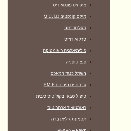
מיקוזיס פונגואידיס
מיקס קונקטיב M.C.T.D
סקלרודרמה
סרקואידוזיס
פולימיאלגיה ריאומטיקה
‏פנציטופניה
השתל כנגד המאכסן
קדחת ים תיכונית F.M.F
טיפול טבעי בקוליטיס כיבית
ראומטואיד ארתריטיס
תסמונת גיליאן ברה
פאפא – PFAPA