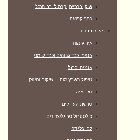
שוק, ברכיים, קרסול וכף הרגל
כתף קפואה
מערכת הדם
אירוע מוחי
אנזימי כבד גבוהים וכבד שומני
אנמיה וברזל
טיפול בשבץ מוחי – שיקום וחיזוק
טלסמיה
טרשת העורקים
כולסטרול טריגליצרידים
לב וכלי דם