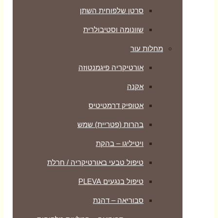
סרטן שלפוחית השתן
שוונומה וסטיבולרית
מחלות עור
אורטיקריה פיגמנטוזה
אקנה
אטופיק דרמטיטיס
בהרות (פטריית) שמש
ויטיליגו – בהקת
טיפול טבעי באורטיקריה / חרלת
טיפול בנגעים PLEVA
סבוריאה – דהנת