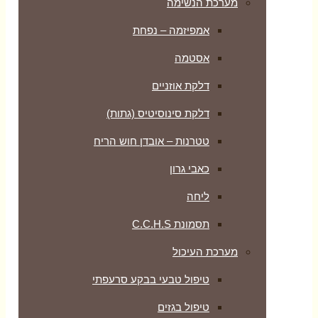
מערכת הנשימה
אמפיזמה – נפחת
אסטמה
דלקת אוזניים
דלקת סינוסיטיס (גתות)
טטרנות – אובדן חוש הריח
כאבי גרון
ליחה
תסמונת C.C.H.S
מערכת העיכול
טיפול טבעי בבקע סרעפתי
טיפול בגזים