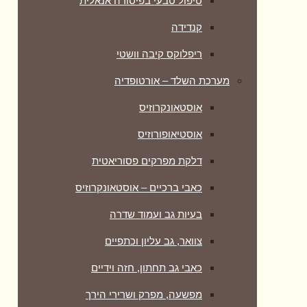
טיפול טבעי בפיסורה אנאלית
קנדידה
ריפלוקס קיבה וושטי
מערכת השלד – אורטופדיה
אוסטאונקרוזיס
אוסטיאופורוזיס
דלקת מפרקים פסוריאטית
כאבי ברכיים – אוסטאונקרוזיס
בעיות גב ועמוד שדרה
צוואר, גב עליון וכתפיים
כאבי גב תחתון, חזה וידיים
מפשעה, מפרק ושרירי הירך