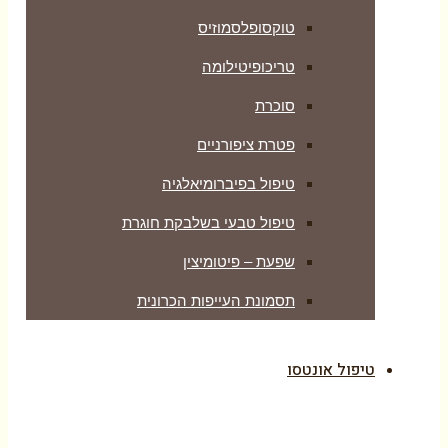
טוקסופלסמוזיס
טריכופיטילומה
סוכרת
פטרת ציפורניים
טיפול בפיברומיאלגיה
טיפול טבעי בשלבקת חוגרת
שפעת – פיטומיצין
תסמונת העייפות הכרונית
טיפול אונטסו