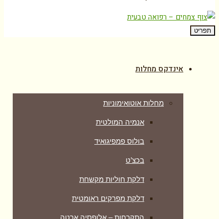
תפריט
אינדקס מחלות
מחלות אוטואימוניות
אנמיה המולטית
בולוס פמפיגואיד
בכצ’ט
דלקת חוליות מקשחת
דלקת מפרקים ראומטית
התקרחות – אלופסיה ארטה