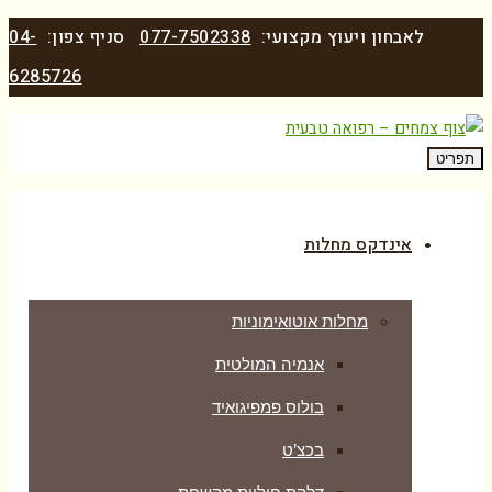
לאבחון ויעוץ מקצועי:
077-7502338
סניף צפון:
04-
6285726
תפריט
אינדקס מחלות
מחלות אוטואימוניות
אנמיה המולטית
בולוס פמפיגואיד
בכצ’ט