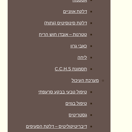
דלקת אוזניים
דלקת סינוסיטיס (גתות)
טטרנות – אובדן חוש הריח
כאבי גרון
ליחה
תסמונת C.C.H.S
מערכת העיכול
טיפול טבעי בבקע סרעפתי
טיפול בגזים
גסטריטיס
דיבריטיקוליטיס – דלקת הסעיפים