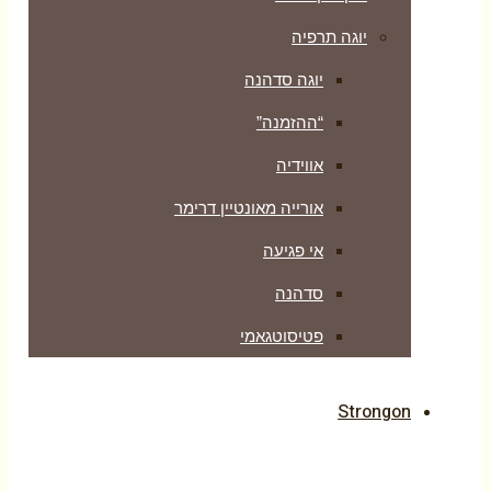
יוגה תרפיה
יוגה סדהנה
“ההזמנה”
אווידיה
אורייה מאונטיין דרימר
אי פגיעה
סדהנה
פטיסוטגאמי
Strongon