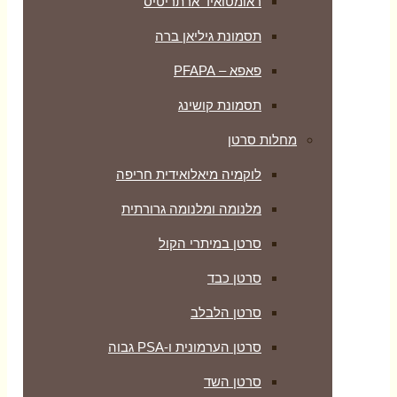
ראומטואיד ארתריטיס
תסמונת גיליאן ברה
פאפא – PFAPA
תסמונת קושינג
מחלות סרטן
לוקמיה מיאלואידית חריפה
מלנומה ומלנומה גרורתית
סרטן במיתרי הקול
סרטן כבד
סרטן הלבלב
סרטן הערמונית ו-PSA גבוה
סרטן השד