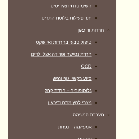
השימוטו תירואידיטיס
יתר פעילות בלוטת התריס
חרדות ודיכאון
טיפול טבעי בחרדות ואי שקט
חרדת נטישה ופרידה אצל ילדים
OCD
סיוע בקשיי גוף ונפש
גלוסופוביה – חרדת קהל
מצבי לחץ מתח ודיכאון
מערכת הנשימה
אמפיזמה – נפחת
אסטמה