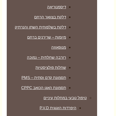
דיסמנוריאה
דלקת בצוואר הרחם
דלקת בשלפוחית השתן והנרתיק
מיומות – שרירנים ברחם
מנופאוזה
רזרבה שחלתית – נמוכה
שחלות פולציסטיות
תסמונת קדם וסתית – PMS
תסמונת האגן הכואב CPPC
טיפול טבעי במחלות עיניים
היפרדות הזגוגית P.V.D