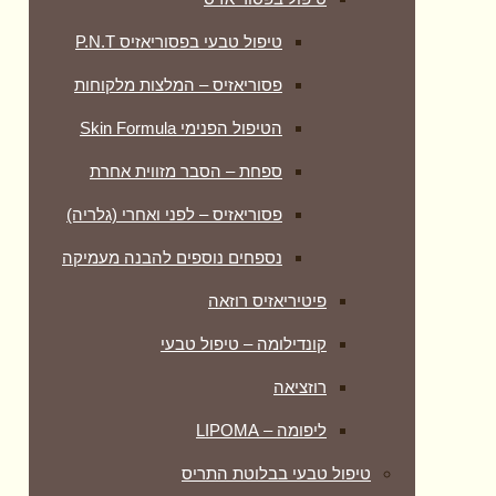
טיפול טבעי בפסוריאזיס P.N.T
פסוריאזיס – המלצות מלקוחות
הטיפול הפנימי Skin Formula
ספחת – הסבר מזווית אחרת
פסוריאזיס – לפני ואחרי (גלריה)
נספחים נוספים להבנה מעמיקה
פיטיריאזיס רוזאה
קונדילומה – טיפול טבעי
רוזציאה
ליפומה – LIPOMA
טיפול טבעי בבלוטת התריס