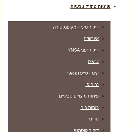
שיטות טיפול טבעיות
דיקור סיני – אקופנקטורה
איורוודה
דיקור יפני YNSA
שיאצו
קינזיו טייפ תראפי
נר הופי
פיתוח מיצויים טבעיים
כוסות רוח
טווינה
דיקור קוסמטי