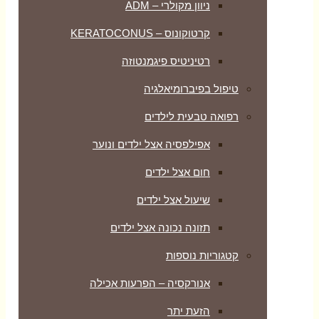
ניוון מקולרי – ADM
קרטוקונוס – KERATOCONUS
רטיניטיס פיגמנטוזה
טיפול בפיברומיאלגיה
רפואה טבעית לילדים
אפילפסיה אצל ילדים ונוער
חום אצל ילדים
שיעול אצל ילדים
תזונה נכונה אצל ילדים
קטגוריות נוספות
אנורקסיה – הפרעות אכילה
הזעת יתר