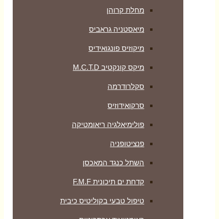
מחלת קרוהן
מיאסטניה גראביס
מיקוזיס פונגואידיס
מיקס קונקטיב M.C.T.D
סקלרודרמה
סרקואידוזיס
פולימיאלגיה ריאומטיקה
‏פנציטופניה
השתל כנגד המאכסן
קדחת ים תיכונית F.M.F
טיפול טבעי בקוליטיס כיבית