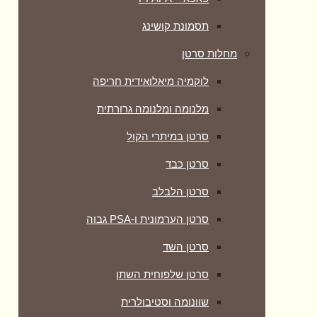
תסמונת קושינג
מחלות סרטן
לוקמיה מיאלואידית חריפה
מלנומה ומלנומה גרורתית
סרטן במיתרי הקול
סרטן כבד
סרטן הלבלב
סרטן הערמונית ו-PSA גבוה
סרטן השד
סרטן שלפוחית השתן
שוונומה וסטיבולרית