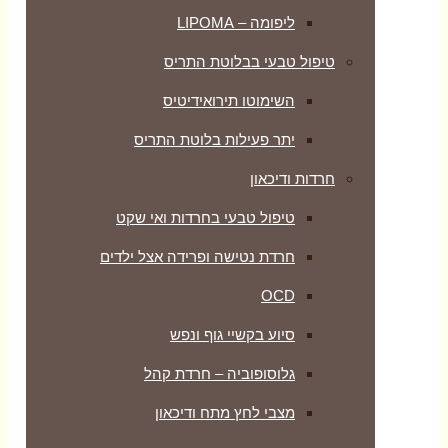
ליפומה – LIPOMA
טיפול טבעי בבלוטת התריס
השימוטו תירואידיטיס
יתר פעילות בלוטת התריס
חרדות ודיכאון
טיפול טבעי בחרדות ואי שקט
חרדת נטישה ופרידה אצל ילדים
OCD
סיוע בקשיי גוף ונפש
גלוסופוביה – חרדת קהל
מצבי לחץ מתח ודיכאון