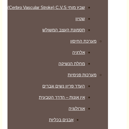
שבץ מוחי Cerbro Vascular Stroke) C.V.S)
שטיון
תסמונת העצב המשולש
מערכת החיסון
אלרגיה
מחלת הנשיקה
מערכות פנימיות
העדר פריון נשים וגברים
אין אונות – הדרך הטבעית
אורולוגיה
אבנים בכליות