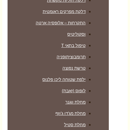
דלקת חוליות מקשחת
דלקת מפרקים ראומטית
התקרחות – אלופסיה ארטה
וסקוליטיס
טיפול בתאי T
תרומבוציתופניה
טרשת נפוצה
ילפת שטוחה ליכן פלנוס
לופוס (זאבת)
מחלת ווגנר
מחלת מג’דו ג’וזף
מחלת סטיל