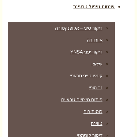
שיטות טיפול טבעיות
דיקור סיני – אקופנקטורה
איורוודה
דיקור יפני YNSA
שיאצו
קינזיו טייפ תראפי
נר הופי
פיתוח מיצויים טבעיים
כוסות רוח
טווינה
דיקור קוסמטי