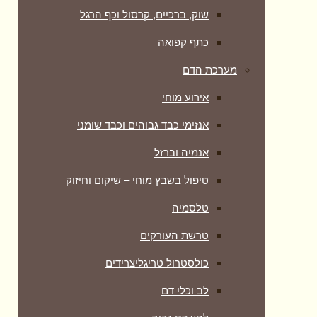
שוק, ברכיים, קרסול וכף הרגל
כתף קפואה
מערכת הדם
אירוע מוחי
אנזימי כבד גבוהים וכבד שומני
אנמיה וברזל
טיפול בשבץ מוחי – שיקום וחיזוק
טלסמיה
טרשת העורקים
כולסטרול טריגליצרידים
לב וכלי דם