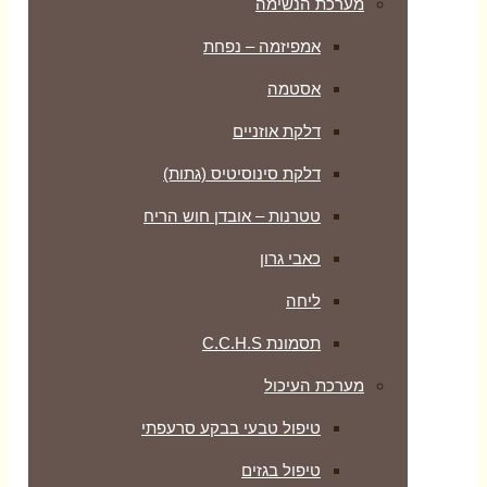
מערכת הנשימה
אמפיזמה – נפחת
אסטמה
דלקת אוזניים
דלקת סינוסיטיס (גתות)
טטרנות – אובדן חוש הריח
כאבי גרון
ליחה
תסמונת C.C.H.S
מערכת העיכול
טיפול טבעי בבקע סרעפתי
טיפול בגזים