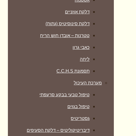
דלקת אוזניים
דלקת סינוסיטיס (גתות)
טטרנות – אובדן חוש הריח
כאבי גרון
ליחה
תסמונת C.C.H.S
מערכת העיכול
טיפול טבעי בבקע סרעפתי
טיפול בגזים
גסטריטיס
דיבריטיקוליטיס – דלקת הסעיפים