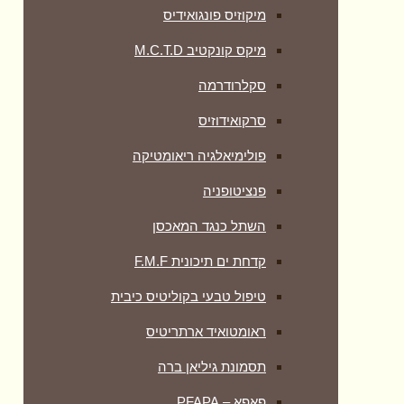
מיקוזיס פונגואידיס
מיקס קונקטיב M.C.T.D
סקלרודרמה
סרקואידוזיס
פולימיאלגיה ריאומטיקה
‏פנציטופניה
השתל כנגד המאכסן
קדחת ים תיכונית F.M.F
טיפול טבעי בקוליטיס כיבית
ראומטואיד ארתריטיס
תסמונת גיליאן ברה
פאפא – PFAPA