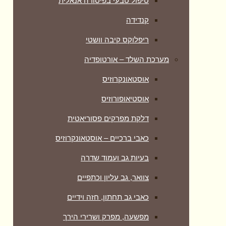
טיפול טבעי בפיסורה אנאלית
קנדידה
ריפלוקס קיבה וושטי
מערכת השלד – אורטופדיה
אוסטאונקרוזיס
אוסטיאופורוזיס
דלקת מפרקים פסוריאטית
כאבי ברכיים – אוסטאונקרוזיס
בעיות גב ועמוד שדרה
צוואר, גב עליון וכתפיים
כאבי גב תחתון, חזה וידיים
מפשעה, מפרק ושרירי הירך