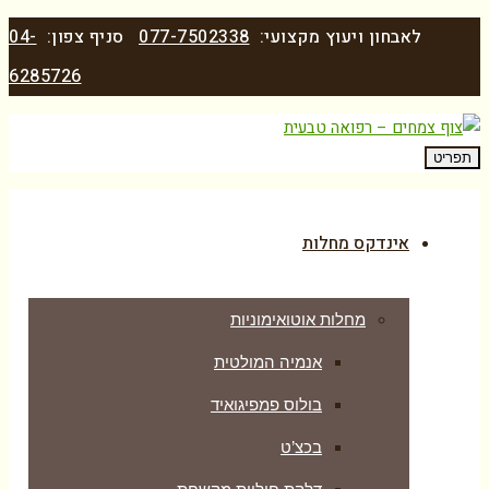
לאבחון ויעוץ מקצועי:
077-7502338
סניף צפון:
04-
6285726
תפריט
אינדקס מחלות
מחלות אוטואימוניות
אנמיה המולטית
בולוס פמפיגואיד
בכצ’ט