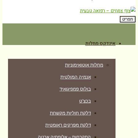
תפריט
אינדקס מחלות
מחלות אוטואימוניות
אנמיה המולטית
בולוס פמפיגואיד
בכצ’ט
דלקת חוליות מקשחת
דלקת מפרקים ראומטית
התקרחות – אלופסיה ארטה