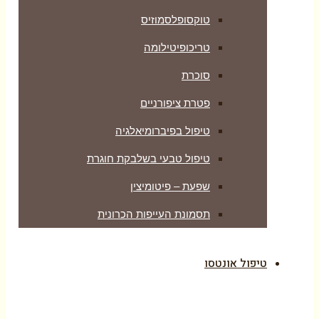
טוקסופלסמוזיס
טריכופיטילומה
סוכרת
פטרת ציפורניים
טיפול בפיברומיאלגיה
טיפול טבעי בשלבקת חוגרת
שפעת – פיטומיצין
תסמונת העייפות הכרונית
טיפול אונטסו