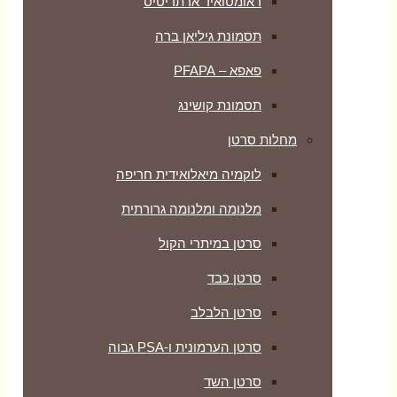
ראומטואיד ארתריטיס
תסמונת גיליאן ברה
פאפא – PFAPA
תסמונת קושינג
מחלות סרטן
לוקמיה מיאלואידית חריפה
מלנומה ומלנומה גרורתית
סרטן במיתרי הקול
סרטן כבד
סרטן הלבלב
סרטן הערמונית ו-PSA גבוה
סרטן השד