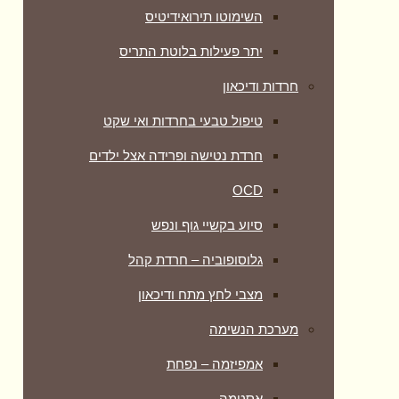
השימוטו תירואידיטיס
יתר פעילות בלוטת התריס
חרדות ודיכאון
טיפול טבעי בחרדות ואי שקט
חרדת נטישה ופרידה אצל ילדים
OCD
סיוע בקשיי גוף ונפש
גלוסופוביה – חרדת קהל
מצבי לחץ מתח ודיכאון
מערכת הנשימה
אמפיזמה – נפחת
אסטמה