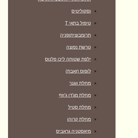
וסקוליטיס
טיפול בתאי T
תרומבוציתופניה
טרשת נפוצה
ילפת שטוחה ליכן פלנוס
לופוס (זאבת)
מחלת ווגנר
מחלת מג’דו ג’וזף
מחלת סטיל
מחלת קרוהן
מיאסטניה גראביס