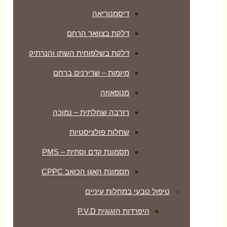
דיסמנוריאה
דלקת בצוואר הרחם
דלקת בשלפוחית השתן והנרתיק
מיומות – שרירנים ברחם
מנופאוזה
רזרבה שחלתית – נמוכה
שחלות פולציסטיות
תסמונת קדם וסתית – PMS
תסמונת האגן הכואב CPPC
טיפול טבעי במחלות עיניים
היפרדות הזגוגית P.V.D