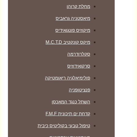
מחלת קרוהן
מיאסטניה גראביס
מיקוזיס פונגואידיס
מיקס קונקטיב M.C.T.D
סקלרודרמה
סרקואידוזיס
פולימיאלגיה ריאומטיקה
‏פנציטופניה
השתל כנגד המאכסן
קדחת ים תיכונית F.M.F
טיפול טבעי בקוליטיס כיבית