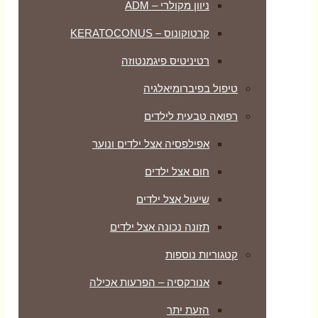
ניוון מקולרי – ADM
קרטוקונוס – KERATOCONUS
רטיניטיס פיגמנטוזה
טיפול בפיברומיאלגיה
רפואה טבעית לילדים
אפילפסיה אצל ילדים ונוער
חום אצל ילדים
שיעול אצל ילדים
תזונה נכונה אצל ילדים
קטגוריות נוספות
אנורקסיה – הפרעות אכילה
הזעת יתר