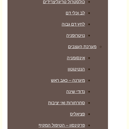
כולסטרול טריגליצרידים
לב וכלי דם
לחץ דם גבוה
נויטרופניה
מערכת העצבים
אינסומניה
הנטינגטון
מיגרנה – כאב ראש
נדודי שינה
סחרחורות ואי יציבות
פציאליס
פרקינסון – הטיפול המקיף