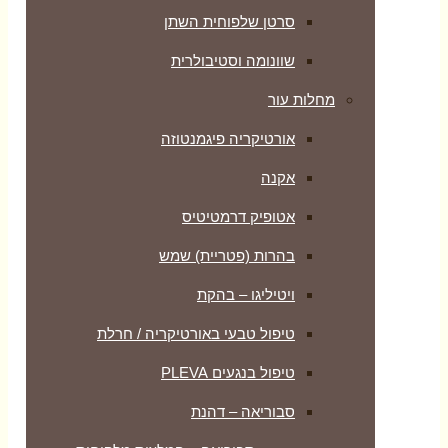
סרטן שלפוחית השתן
שוונומה וסטיבולרית
מחלות עור
אורטיקריה פיגמנטוזה
אקנה
אטופיק דרמטיטיס
בהרות (פטריית) שמש
ויטיליגו – בהקת
טיפול טבעי באורטיקריה / חרלת
טיפול בנגעים PLEVA
סבוריאה – דהנת