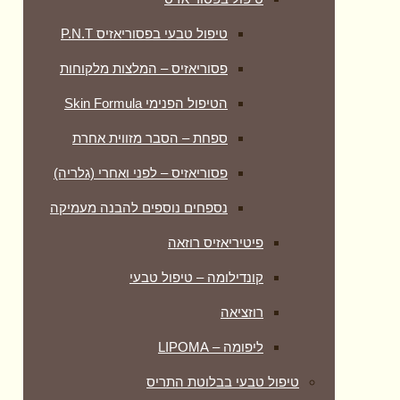
טיפול טבעי בפסוריאזיס P.N.T
פסוריאזיס – המלצות מלקוחות
הטיפול הפנימי Skin Formula
ספחת – הסבר מזווית אחרת
פסוריאזיס – לפני ואחרי (גלריה)
נספחים נוספים להבנה מעמיקה
פיטיריאזיס רוזאה
קונדילומה – טיפול טבעי
רוזציאה
ליפומה – LIPOMA
טיפול טבעי בבלוטת התריס