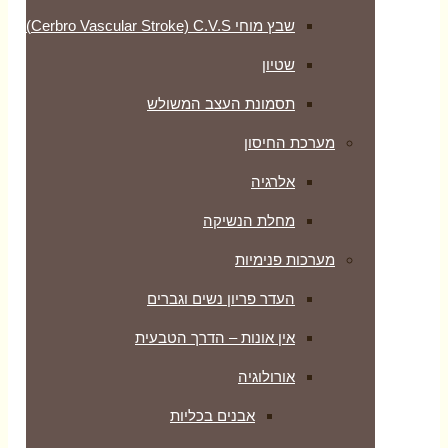
שבץ מוחי Cerbro Vascular Stroke) C.V.S)
שטיון
תסמונת העצב המשולש
מערכת החיסון
אלרגיה
מחלת הנשיקה
מערכות פנימיות
העדר פריון נשים וגברים
אין אונות – הדרך הטבעית
אורולוגיה
אבנים בכליות