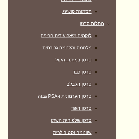
תסמונת קושינג
מחלות סרטן
לוקמיה מיאלואידית חריפה
מלנומה ומלנומה גרורתית
סרטן במיתרי הקול
סרטן כבד
סרטן הלבלב
סרטן הערמונית ו-PSA גבוה
סרטן השד
סרטן שלפוחית השתן
שוונומה וסטיבולרית