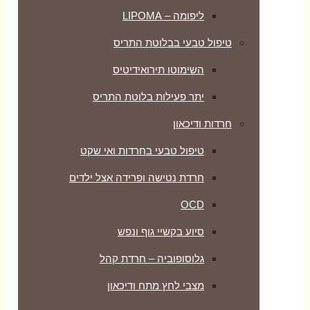
ליפומה – LIPOMA
טיפול טבעי בבלוטת התריס
השימוטו תירואידיטיס
יתר פעילות בלוטת התריס
חרדות ודיכאון
טיפול טבעי בחרדות ואי שקט
חרדת נטישה ופרידה אצל ילדים
OCD
סיוע בקשיי גוף ונפש
גלוסופוביה – חרדת קהל
מצבי לחץ מתח ודיכאון