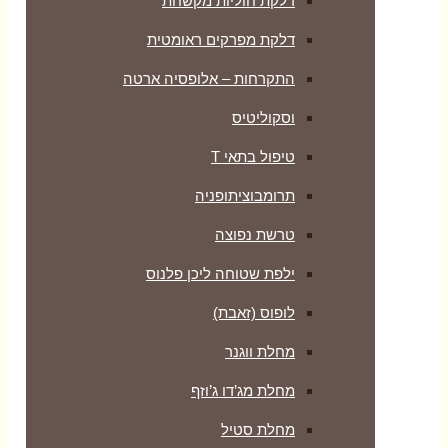
דלקת חוליות מקשחת
דלקת מפרקים ראומטית
התקרחות – אלופסיה ארטה
וסקוליטיס
טיפול בתאי T
תרומבוציתופניה
טרשת נפוצה
ילפת שטוחה ליכן פלנוס
לופוס (זאבת)
מחלת ווגנר
מחלת מג’דו ג’וזף
מחלת סטיל