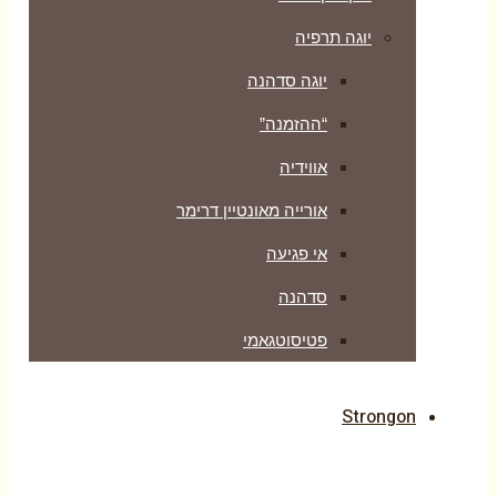
יוגה תרפיה
יוגה סדהנה
“ההזמנה”
אווידיה
אורייה מאונטיין דרימר
אי פגיעה
סדהנה
פטיסוטגאמי
Strongon