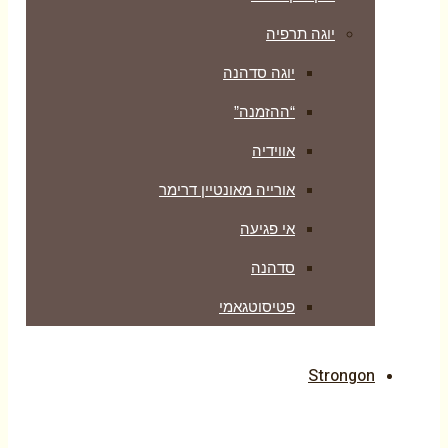
יוגה תרפיה
יוגה סדהנה
“ההזמנה”
אווידיה
אורייה מאונטיין דרימר
אי פגיעה
סדהנה
פטיסוטגאמי
Strongon