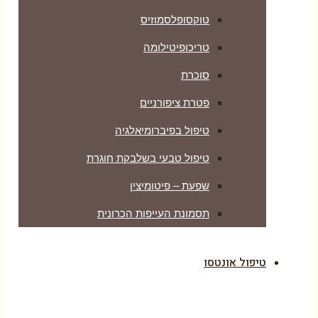
טוקסופלסמוזיס
טריכופיטילומה
סוכרת
פטרת ציפורניים
טיפול בפיברומיאלגיה
טיפול טבעי בשלבקת חוגרת
שפעת – פיטומיצין
תסמונת העייפות הכרונית
טיפול אונטסו