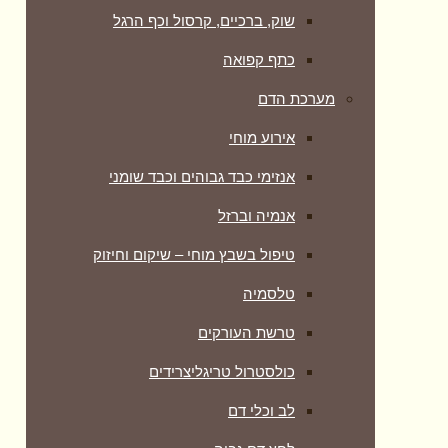
שוק, ברכיים, קרסול וכף הרגל
כתף קפואה
מערכת הדם
אירוע מוחי
אנזימי כבד גבוהים וכבד שומני
אנמיה וברזל
טיפול בשבץ מוחי – שיקום וחיזוק
טלסמיה
טרשת העורקים
כולסטרול טריגליצרידים
לב וכלי דם