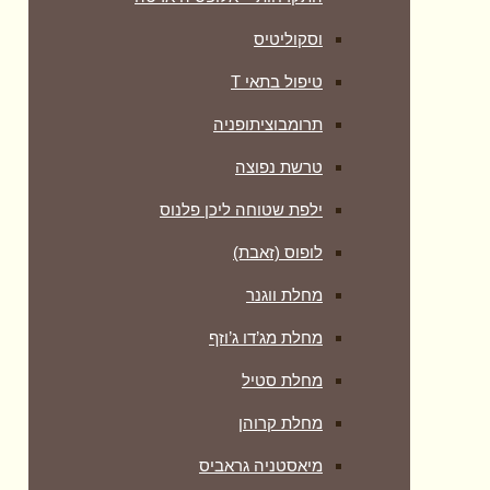
וסקוליטיס
טיפול בתאי T
תרומבוציתופניה
טרשת נפוצה
ילפת שטוחה ליכן פלנוס
לופוס (זאבת)
מחלת ווגנר
מחלת מג’דו ג’וזף
מחלת סטיל
מחלת קרוהן
מיאסטניה גראביס