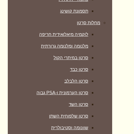
תסמונת קושינג
מחלות סרטן
לוקמיה מיאלואידית חריפה
מלנומה ומלנומה גרורתית
סרטן במיתרי הקול
סרטן כבד
סרטן הלבלב
סרטן הערמונית ו-PSA גבוה
סרטן השד
סרטן שלפוחית השתן
שוונומה וסטיבולרית