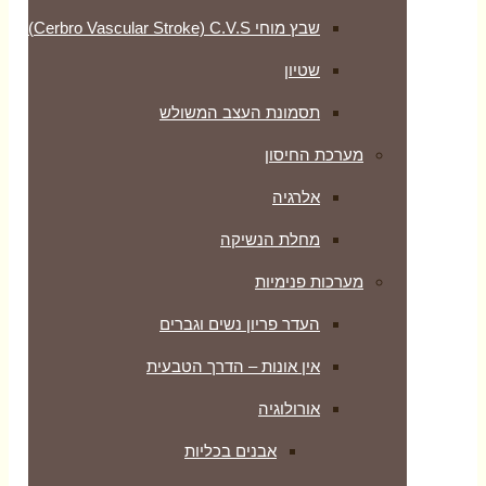
שבץ מוחי Cerbro Vascular Stroke) C.V.S)
שטיון
תסמונת העצב המשולש
מערכת החיסון
אלרגיה
מחלת הנשיקה
מערכות פנימיות
העדר פריון נשים וגברים
אין אונות – הדרך הטבעית
אורולוגיה
אבנים בכליות