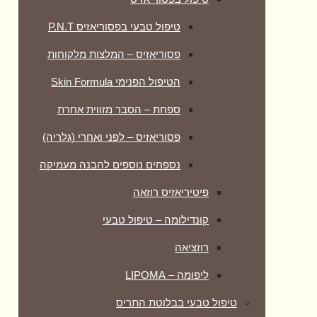
טיפול טבעי בפסוריאזיס P.N.T
פסוריאזיס – המלצות מלקוחות
הטיפול הפנימי Skin Formula
ספחת – הסבר מזווית אחרת
פסוריאזיס – לפני ואחרי (גלריה)
נספחים נוספים להבנה מעמיקה
פיטיריאזיס רוזאה
קונדילומה – טיפול טבעי
רוזציאה
ליפומה – LIPOMA
טיפול טבעי בבלוטת התריס