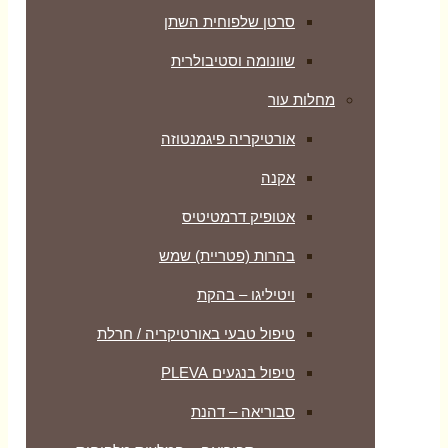
סרטן שלפוחית השתן
שוונומה וסטיבולרית
מחלות עור
אורטיקריה פיגמנטוזה
אקנה
אטופיק דרמטיטיס
בהרות (פטריית) שמש
ויטיליגו – בהקת
טיפול טבעי באורטיקריה / חרלת
טיפול בנגעים PLEVA
סבוריאה – דהנת