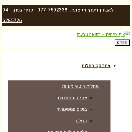
לאבחון ויעוץ מקצועי:
077-7502338
סניף צפון:
04-
6285726
תפריט
אינדקס מחלות
מחלות אוטואימוניות
אנמיה המולטית
בולוס פמפיגואיד
בכצ’ט