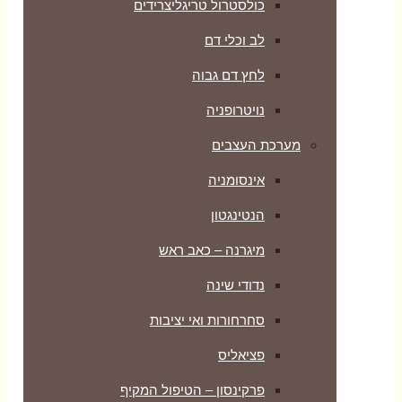
כולסטרול טריגליצרידים
לב וכלי דם
לחץ דם גבוה
נויטרופניה
מערכת העצבים
אינסומניה
הנטינגטון
מיגרנה – כאב ראש
נדודי שינה
סחרחורות ואי יציבות
פציאליס
פרקינסון – הטיפול המקיף