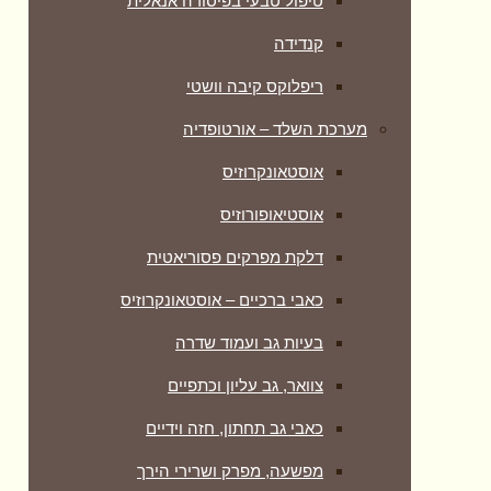
טיפול טבעי בפיסורה אנאלית
קנדידה
ריפלוקס קיבה וושטי
מערכת השלד – אורטופדיה
אוסטאונקרוזיס
אוסטיאופורוזיס
דלקת מפרקים פסוריאטית
כאבי ברכיים – אוסטאונקרוזיס
בעיות גב ועמוד שדרה
צוואר, גב עליון וכתפיים
כאבי גב תחתון, חזה וידיים
מפשעה, מפרק ושרירי הירך