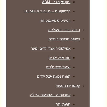
ניוון מקולרי – ADM
קרטוקונוס – KERATOCONUS
רטיניטיס פיגמנטוזה
טיפול בפיברומיאלגיה
רפואה טבעית לילדים
אפילפסיה אצל ילדים ונוער
חום אצל ילדים
שיעול אצל ילדים
תזונה נכונה אצל ילדים
קטגוריות נוספות
אנורקסיה – הפרעות אכילה
הזעת יתר