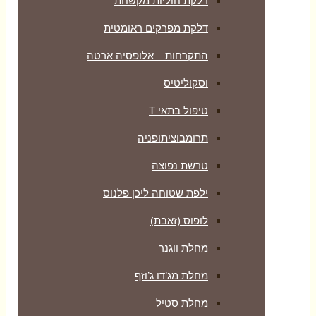
דלקת חוליות מקשחת
דלקת מפרקים ראומטית
התקרחות – אלופסיה ארטה
וסקוליטיס
טיפול בתאי T
תרומבוציתופניה
טרשת נפוצה
ילפת שטוחה ליכן פלנוס
לופוס (זאבת)
מחלת ווגנר
מחלת מג’דו ג’וזף
מחלת סטיל