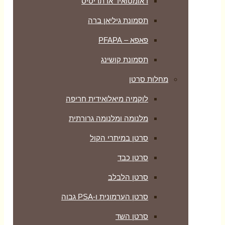
ראומטואיד ארתריטיס
תסמונת גיליאן ברה
פאפא – PFAPA
תסמונת קושינג
מחלות סרטן
לוקמיה מיאלואידית חריפה
מלנומה ומלנומה גרורתית
סרטן במיתרי הקול
סרטן כבד
סרטן הלבלב
סרטן הערמונית ו-PSA גבוה
סרטן השד