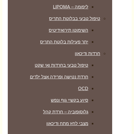
ליפומה – LIPOMA
טיפול טבעי בבלוטת התריס
השימוטו תירואידיטיס
יתר פעילות בלוטת התריס
חרדות ודיכאון
טיפול טבעי בחרדות ואי שקט
חרדת נטישה ופרידה אצל ילדים
OCD
סיוע בקשיי גוף ונפש
גלוסופוביה – חרדת קהל
מצבי לחץ מתח ודיכאון