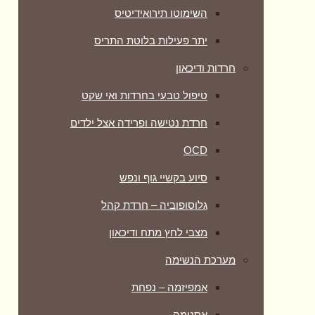
השימוטו תירואידיטיס
יתר פעילות בלוטת התריס
חרדות ודיכאון
טיפול טבעי בחרדות ואי שקט
חרדת נטישה ופרידה אצל ילדים
OCD
סיוע בקשיי גוף ונפש
גלוסופוביה – חרדת קהל
מצבי לחץ מתח ודיכאון
מערכת הנשימה
אמפיזמה – נפחת
אסטמה