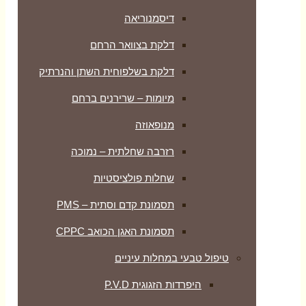
דיסמנוריאה
דלקת בצוואר הרחם
דלקת בשלפוחית השתן והנרתיק
מיומות – שרירנים ברחם
מנופאוזה
רזרבה שחלתית – נמוכה
שחלות פולציסטיות
תסמונת קדם וסתית – PMS
תסמונת האגן הכואב CPPC
טיפול טבעי במחלות עיניים
היפרדות הזגוגית P.V.D