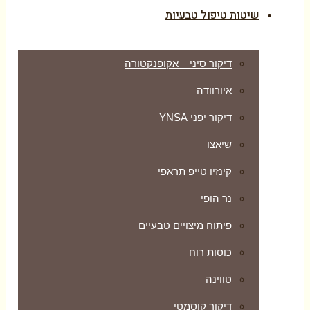
שיטות טיפול טבעיות
דיקור סיני – אקופנקטורה
איורוודה
דיקור יפני YNSA
שיאצו
קינזיו טייפ תראפי
נר הופי
פיתוח מיצויים טבעיים
כוסות רוח
טווינה
דיקור קוסמטי