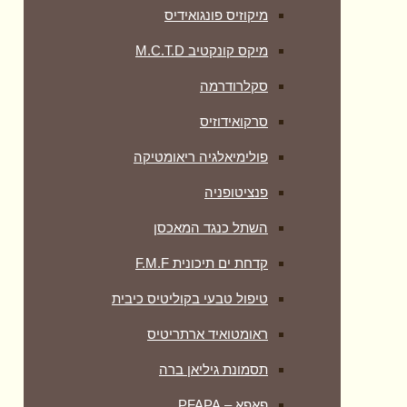
מיקוזיס פונגואידיס
מיקס קונקטיב M.C.T.D
סקלרודרמה
סרקואידוזיס
פולימיאלגיה ריאומטיקה
‏פנציטופניה
השתל כנגד המאכסן
קדחת ים תיכונית F.M.F
טיפול טבעי בקוליטיס כיבית
ראומטואיד ארתריטיס
תסמונת גיליאן ברה
פאפא – PFAPA