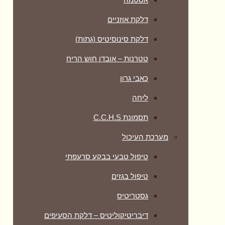
דלקת אוזניים
דלקת סינוסיטיס (גתות)
טטרנות – אובדן חוש הריח
כאבי גרון
ליחה
תסמונת C.C.H.S
מערכת העיכול
טיפול טבעי בבקע סרעפתי
טיפול בגזים
גסטריטיס
דיבריטיקוליטיס – דלקת הסעיפים