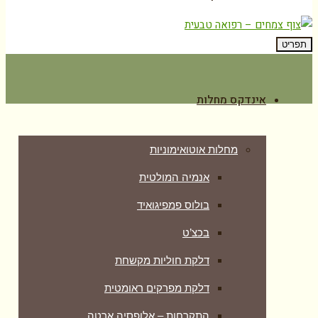
תפריט
אינדקס מחלות
מחלות אוטואימוניות
אנמיה המולטית
בולוס פמפיגואיד
בכצ’ט
דלקת חוליות מקשחת
דלקת מפרקים ראומטית
התקרחות – אלופסיה ארטה