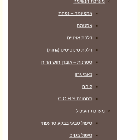
מערכת הנשימה
אמפיזמה – נפחת
אסטמה
דלקת אוזניים
דלקת סינוסיטיס (גתות)
טטרנות – אובדן חוש הריח
כאבי גרון
ליחה
תסמונת C.C.H.S
מערכת העיכול
טיפול טבעי בבקע סרעפתי
טיפול בגזים