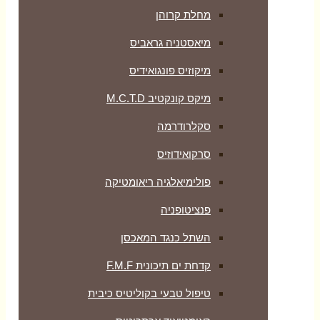
מחלת קרוהן
מיאסטניה גראביס
מיקוזיס פונגואידיס
מיקס קונקטיב M.C.T.D
סקלרודרמה
סרקואידוזיס
פולימיאלגיה ריאומטיקה
‏פנציטופניה
השתל כנגד המאכסן
קדחת ים תיכונית F.M.F
טיפול טבעי בקוליטיס כיבית