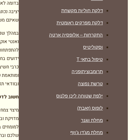
בדומה לאור
דלקת חוליות מקשחת
יציבה נכונ
שאינם משו
דלקת מפרקים ראומטית
במהלך שנים
התקרחות – אלופסיה ארטה
ואנטי אוק
וסקוליטיס
להתפתחותן
ידועים בחש
טיפול בתאי T
כרבי חשיבו
תרומבוציתופניה
ומותאמת ע
ובוודאי תז
טרשת נפוצה
ילפת שטוחה ליכן פלנוס
חשוב לדע
לופוס (זאבת)
מיצוי צמח
מדויקת ובש
מחלת ווגנר
למומחים ב
מחלת מג’דו ג’וזף
שלכם ובהת