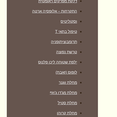
דלקת מפרקים ראומטית
התקרחות – אלופסיה ארטה
וסקוליטיס
טיפול בתאי T
תרומבוציתופניה
טרשת נפוצה
ילפת שטוחה ליכן פלנוס
לופוס (זאבת)
מחלת ווגנר
מחלת מג’דו ג’וזף
מחלת סטיל
מחלת קרוהן