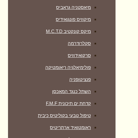
מיאסטניה גראביס
מיקוזיס פונגואידיס
מיקס קונקטיב M.C.T.D
סקלרודרמה
סרקואידוזיס
פולימיאלגיה ריאומטיקה
‏פנציטופניה
השתל כנגד המאכסן
קדחת ים תיכונית F.M.F
טיפול טבעי בקוליטיס כיבית
ראומטואיד ארתריטיס