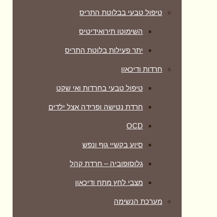
טיפול טבעי בבלוטת התריס
השימוטו תירואידיטיס
יתר פעילות בלוטת התריס
חרדות ודיכאון
טיפול טבעי בחרדות ואי שקט
חרדת נטישה ופרידה אצל ילדים
OCD
סיוע בקשיי גוף ונפש
גלוסופוביה – חרדת קהל
מצבי לחץ מתח ודיכאון
מערכת הנשימה