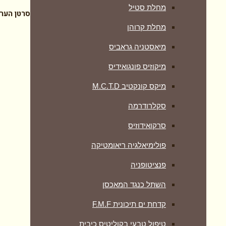
מחלת סטיל
סרטן הער
מחלת קרוהן
מיאסטניה גראביס
מיקוזיס פונגואידיס
מיקס קונקטיב M.C.T.D
סקלרודרמה
סרקואידוזיס
פולימיאלגיה ריאומטיקה
‏פנציטופניה
השתל כנגד המאכסן
קדחת ים תיכונית F.M.F
טיפול טבעי בקוליטיס כיבית