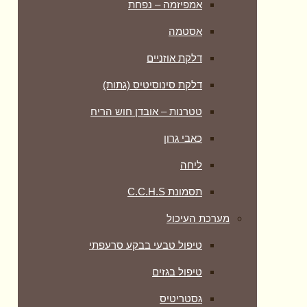
אמפיזמה – נפחת
אסטמה
דלקת אוזניים
דלקת סינוסיטיס (גתות)
טטרנות – אובדן חוש הריח
כאבי גרון
ליחה
תסמונת C.C.H.S
מערכת העיכול
טיפול טבעי בבקע סרעפתי
טיפול בגזים
גסטריטיס