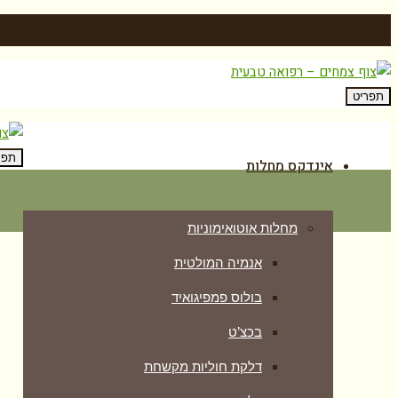
תפריט
תפר
אינדקס מחלות
מחלות אוטואימוניות
אנמיה המולטית
בולוס פמפיגואיד
בכצ’ט
דלקת חוליות מקשחת