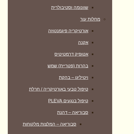
שוונומה וסטיבולרית
מחלות עור
אורטיקריה פיגמנטוזה
אקנה
אטופיק דרמטיטיס
בהרות (פטריית) שמש
ויטיליגו – בהקת
טיפול טבעי באורטיקריה / חרלת
טיפול בנגעים PLEVA
סבוריאה – דהנת
סבוריאה – המלצות מלקוחות