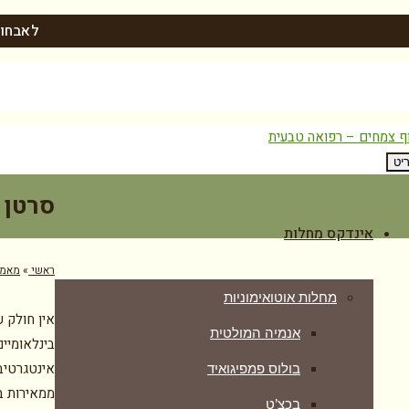
לאבחון
יט
סרטן 
אינדקס מחלות
ראשי
»
מאמר
מחלות אוטואימוניות
אין חולק ע
אנמיה המולטית
בינלאומיי
אינטגרטיב
בולוס פמפיגואיד
ממאירות ב
בכצ’ט