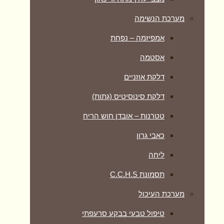
מערכת הנשימה
אמפיזמה – נפחת
אסטמה
דלקת אוזניים
דלקת סינוסיטיס (גתות)
טטרנות – אובדן חוש הריח
כאבי גרון
ליחה
תסמונת C.C.H.S
מערכת העיכול
טיפול טבעי בבקע סרעפתי