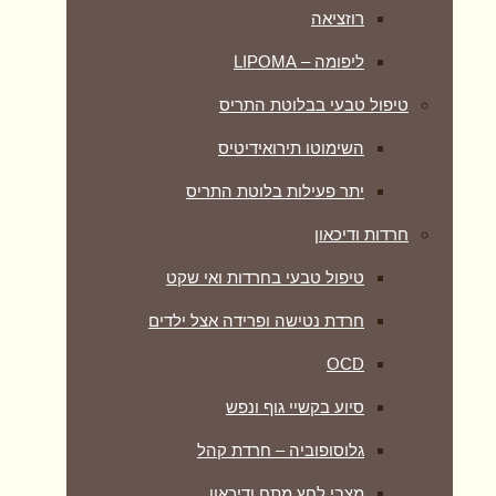
רוזציאה
ליפומה – LIPOMA
טיפול טבעי בבלוטת התריס
השימוטו תירואידיטיס
יתר פעילות בלוטת התריס
חרדות ודיכאון
טיפול טבעי בחרדות ואי שקט
חרדת נטישה ופרידה אצל ילדים
OCD
סיוע בקשיי גוף ונפש
גלוסופוביה – חרדת קהל
מצבי לחץ מתח ודיכאון