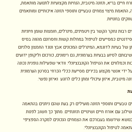
ח חיים בריא, תזונה מיטבית, הנחיות מקצועיות לתנועה מותאמת,
ה, התאמת מיצוי צמחים טבעיים ותוספי תזונה איכותיים ומותאמים
וקים בחנויות.
 רבות נחקר הקשר בין ויטמינים, מינרלים, חומצות שומן חיוניות
סידנטים כמסייעים לטיפול במחלות קשות וחסרונם מהווה בסיס
 של בעיות לדוגמא, המינרלים המכונים אבץ ונוגד החמצון סלניום
יבותם לסיוע בבעיות בערמונית, גם רימונים, כורכום וליקופן ידועים
ת וכמלווים את הטיפול הקונבנציונלי. וודאי שפעילות גופנית נכונה
ל ידי אנשי מקצוע בכירים מסייעת ככלי הכרחי בסרטן הערמונית
ונה מיטבית, איזון עיכולי ומתן כלים לרוגע ואיזון נפשי.
ת
ים טבעיים ותוספי תזונה מועילים רק בעת שהם ניתנים בהתאמה
ילוב עם אורח חיים ושינויים תזונתיים. מתוך כך חשוב לפנות
נושא שירשמו בעבורכם את הצמחים הנכונים למקרה הספציפי
אמה לטיפול הקונבנציונלי.