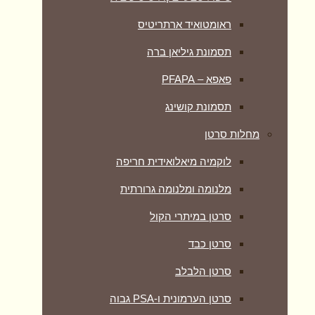
ראומטואיד ארתריטיס
תסמונת גיליאן ברה
פאפא – PFAPA
תסמונת קושינג
מחלות סרטן
לוקמיה מיאלואידית חריפה
מלנומה ומלנומה גרורתית
סרטן במיתרי הקול
סרטן כבד
סרטן הלבלב
סרטן הערמונית ו-PSA גבוה