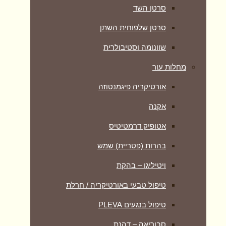
סרטן השד
סרטן שלפוחית השתן
שוונומה וסטיבולרית
מחלות עור
אורטיקריה פיגמנטוזה
אקנה
אטופיק דרמטיטיס
בהרות (פטריית) שמש
ויטיליגו – בהקת
טיפול טבעי באורטיקריה / חרלת
טיפול בנגעים PLEVA
סבוריאה – דהנת