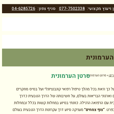
 ויעוץ מקצועי:
077-7502338
סניף צפון:
04-6285726
הערמונית
סרטן הערמונית
ים
»
סרטן הערמונית
ל כך וזאת בכל מהלך טיפול רפואי קונבנציונלי ועל בסיס מחקרים
ם וארגוני הבריאות בעולם, על חשיבותה של הדרך הטבעית כדרך
ית עם הרפואה הרגילה. כוונתי בסיוע במחלות קשות בכלל ובמחלות
פרט.
“צוף צמחים”
מעניקה סיוע דרך עקרונות הדרך הטבעית בעולם