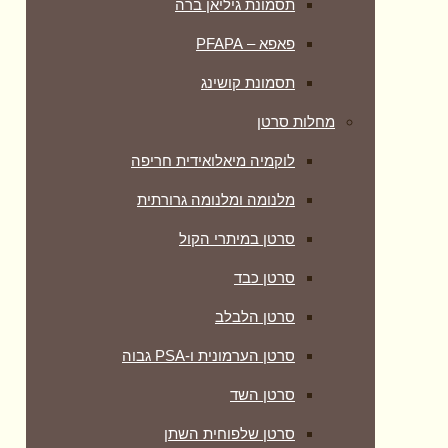
תסמונת גיליאן ברה
פאפא – PFAPA
תסמונת קושינג
מחלות סרטן
לוקמיה מיאלואידית חריפה
מלנומה ומלנומה גרורתית
סרטן במיתרי הקול
סרטן כבד
סרטן הלבלב
סרטן הערמונית ו-PSA גבוה
סרטן השד
סרטן שלפוחית השתן