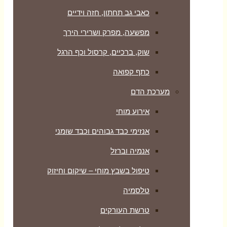
כאבי גב תחתון, חזה וידיים
מפשעה, מפרק ושרירי הירך
שוק, ברכיים, קרסול וכף הרגל
כתף קפואה
מערכת הדם
אירוע מוחי
אנזימי כבד גבוהים וכבד שומני
אנמיה וברזל
טיפול בשבץ מוחי – שיקום וחיזוק
טלסמיה
טרשת העורקים