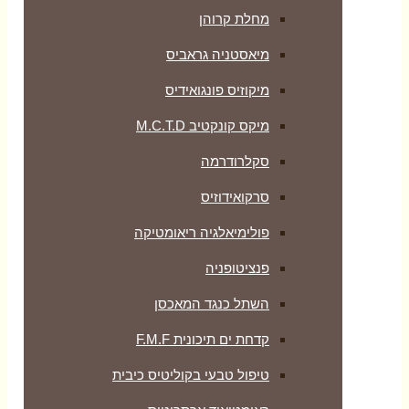
מחלת קרוהן
מיאסטניה גראביס
מיקוזיס פונגואידיס
מיקס קונקטיב M.C.T.D
סקלרודרמה
סרקואידוזיס
פולימיאלגיה ריאומטיקה
‏פנציטופניה
השתל כנגד המאכסן
קדחת ים תיכונית F.M.F
טיפול טבעי בקוליטיס כיבית