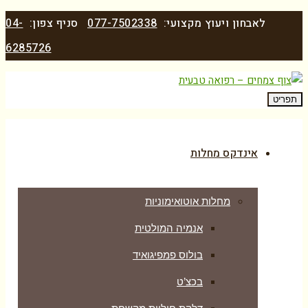
לאבחון ויעוץ מקצועי:
077-7502338
סניף צפון:
04-
6285726
תפריט
אינדקס מחלות
מחלות אוטואימוניות
אנמיה המולטית
בולוס פמפיגואיד
בכצ’ט