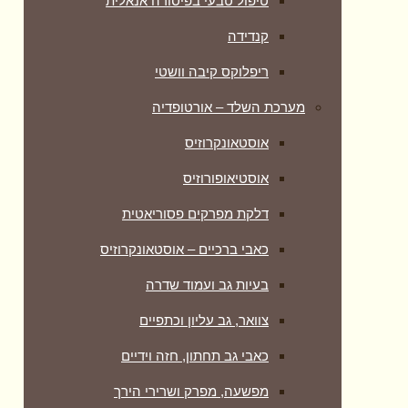
טיפול טבעי בפיסורה אנאלית
קנדידה
ריפלוקס קיבה וושטי
מערכת השלד – אורטופדיה
אוסטאונקרוזיס
אוסטיאופורוזיס
דלקת מפרקים פסוריאטית
כאבי ברכיים – אוסטאונקרוזיס
בעיות גב ועמוד שדרה
צוואר, גב עליון וכתפיים
כאבי גב תחתון, חזה וידיים
מפשעה, מפרק ושרירי הירך