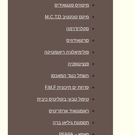
מיקוזיס פונגואידיס
מיקס קונקטיב M.C.T.D
סקלרודרמה
סרקואידוזיס
פולימיאלגיה ריאומטיקה
‏פנציטופניה
השתל כנגד המאכסן
קדחת ים תיכונית F.M.F
טיפול טבעי בקוליטיס כיבית
ראומטואיד ארתריטיס
תסמונת גיליאן ברה
פאפא – PFAPA