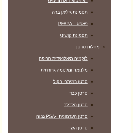
ראומטואיד ארתריטיס
תסמונת גיליאן ברה
פאפא – PFAPA
תסמונת קושינג
מחלות סרטן
לוקמיה מיאלואידית חריפה
מלנומה ומלנומה גרורתית
סרטן במיתרי הקול
סרטן כבד
סרטן הלבלב
סרטן הערמונית ו-PSA גבוה
סרטן השד