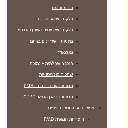
דיסמנוריאה
דלקת בצוואר הרחם
דלקת בשלפוחית השתן והנרתיק
מיומות – שרירנים ברחם
מנופאוזה
רזרבה שחלתית – נמוכה
שחלות פולציסטיות
תסמונת קדם וסתית – PMS
תסמונת האגן הכואב CPPC
טיפול טבעי במחלות עיניים
היפרדות הזגוגית P.V.D