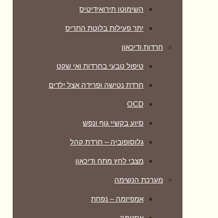
השימוטו תירואידיטיס
יתר פעילות בלוטת התריס
חרדות ודיכאון
טיפול טבעי בחרדות ואי שקט
חרדת נטישה ופרידה אצל ילדים
OCD
סיוע בקשיי גוף ונפש
גלוסופוביה – חרדת קהל
מצבי לחץ מתח ודיכאון
מערכת הנשימה
אמפיזמה – נפחת
אסטמה