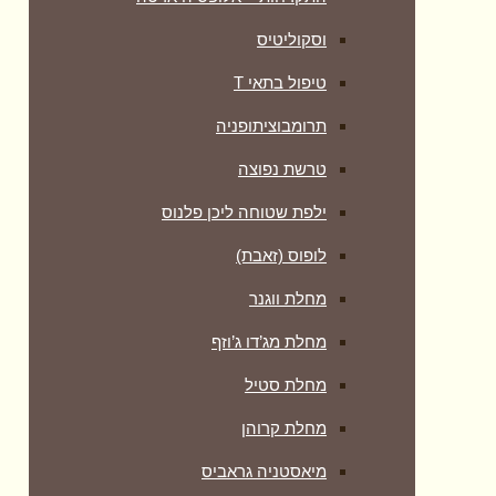
וסקוליטיס
טיפול בתאי T
תרומבוציתופניה
טרשת נפוצה
ילפת שטוחה ליכן פלנוס
לופוס (זאבת)
מחלת ווגנר
מחלת מג’דו ג’וזף
מחלת סטיל
מחלת קרוהן
מיאסטניה גראביס