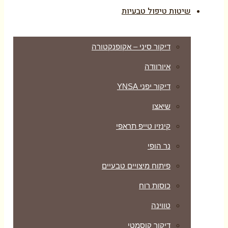
שיטות טיפול טבעיות
דיקור סיני – אקופנקטורה
איורוודה
דיקור יפני YNSA
שיאצו
קינזיו טייפ תראפי
נר הופי
פיתוח מיצויים טבעיים
כוסות רוח
טווינה
דיקור קוסמטי