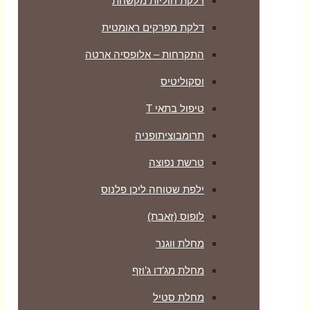
דלקת חוליות מקשחת
דלקת מפרקים ראומטית
התקרחות – אלופסיה ארטה
וסקוליטיס
טיפול בתאי T
תרומבוציתופניה
טרשת נפוצה
ילפת שטוחה ליכן פלנוס
לופוס (זאבת)
מחלת ווגנר
מחלת מג’דו ג’וזף
מחלת סטיל