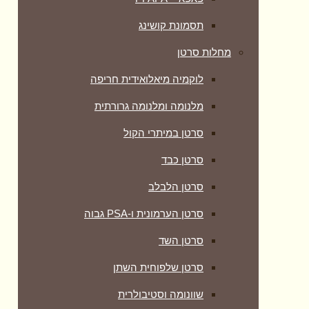
תסמונת קושינג
מחלות סרטן
לוקמיה מיאלואידית חריפה
מלנומה ומלנומה גרורתית
סרטן במיתרי הקול
סרטן כבד
סרטן הלבלב
סרטן הערמונית ו-PSA גבוה
סרטן השד
סרטן שלפוחית השתן
שוונומה וסטיבולרית