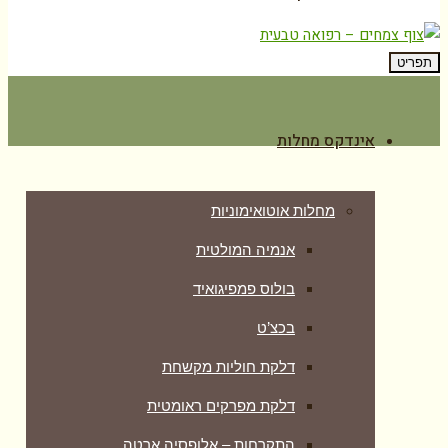
תפריט
אינדקס מחלות
מחלות אוטואימוניות
אנמיה המולטית
בולוס פמפיגואיד
בכצ’ט
דלקת חוליות מקשחת
דלקת מפרקים ראומטית
התקרחות – אלופסיה ארטה