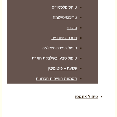
טוקסופלסמוזיס
טריכופיטילומה
סוכרת
פטרת ציפורניים
טיפול בפיברומיאלגיה
טיפול טבעי בשלבקת חוגרת
שפעת – פיטומיצין
תסמונת העייפות הכרונית
טיפול אונטסו