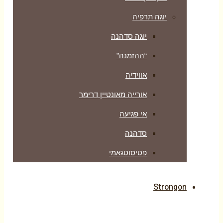
יוגה תרפיה
יוגה סדהנה
“ההזמנה”
אווידיה
אורייה מאונטיין דרימר
אי פגיעה
סדהנה
פטיסוטגאמי
Strongon