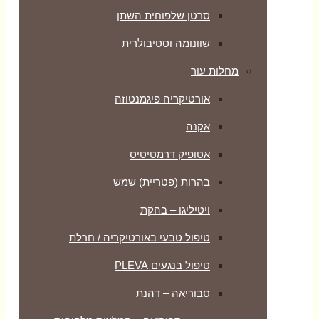
סרטן שלפוחית השתן
שוונומה וסטיבולרית
מחלות עור
אורטיקריה פיגמנטוזה
אקנה
אטופיק דרמטיטיס
בהרות (פטריית) שמש
ויטיליגו – בהקת
טיפול טבעי באורטיקריה / חרלת
טיפול בנגעים PLEVA
סבוריאה – דהנת