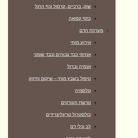
שוק, ברכיים, קרסול וכף הרגל
כתף קפואה
מערכת הדם
אירוע מוחי
אנזימי כבד גבוהים וכבד שומני
אנמיה וברזל
טיפול בשבץ מוחי – שיקום וחיזוק
טלסמיה
טרשת העורקים
כולסטרול טריגליצרידים
לב וכלי דם