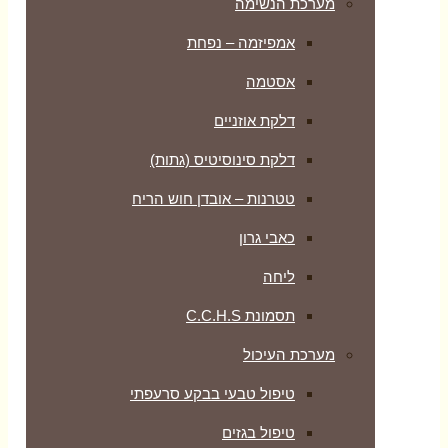
מערכת הנשימה
אמפיזמה – נפחת
אסטמה
דלקת אוזניים
דלקת סינוסיטיס (גתות)
טטרנות – אובדן חוש הריח
כאבי גרון
ליחה
תסמונת C.C.H.S
מערכת העיכול
טיפול טבעי בבקע סרעפתי
טיפול בגזים