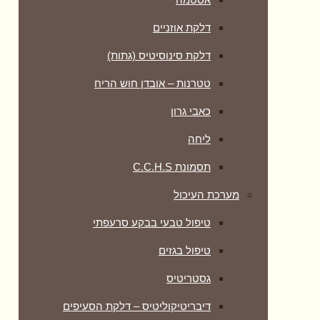
דלקת אוזניים
דלקת סינוסיטיס (גתות)
טטרנות – אובדן חוש הריח
כאבי גרון
ליחה
תסמונת C.C.H.S
מערכת העיכול
טיפול טבעי בבקע סרעפתי
טיפול בגזים
גסטריטיס
דיבריטיקוליטיס – דלקת הסעיפים