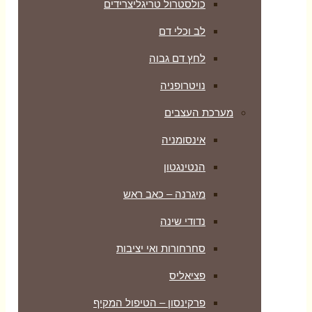
כולסטרול טריגליצרידים
לב וכלי דם
לחץ דם גבוה
נויטרופניה
מערכת העצבים
אינסומניה
הנטינגטון
מיגרנה – כאב ראש
נדודי שינה
סחרחורות ואי יציבות
פציאליס
פרקינסון – הטיפול המקיף