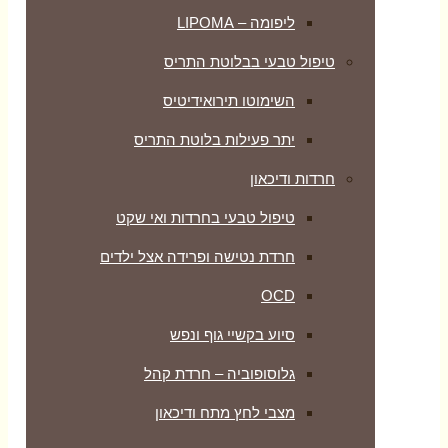
ליפומה – LIPOMA
טיפול טבעי בבלוטת התריס
השימוטו תירואידיטיס
יתר פעילות בלוטת התריס
חרדות ודיכאון
טיפול טבעי בחרדות ואי שקט
חרדת נטישה ופרידה אצל ילדים
OCD
סיוע בקשיי גוף ונפש
גלוסופוביה – חרדת קהל
מצבי לחץ מתח ודיכאון