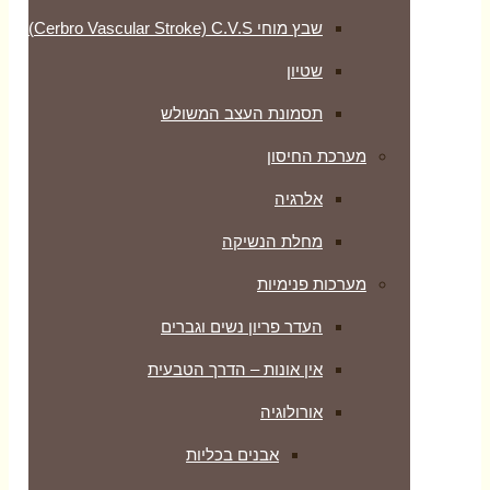
שבץ מוחי Cerbro Vascular Stroke) C.V.S)
שטיון
תסמונת העצב המשולש
מערכת החיסון
אלרגיה
מחלת הנשיקה
מערכות פנימיות
העדר פריון נשים וגברים
אין אונות – הדרך הטבעית
אורולוגיה
אבנים בכליות