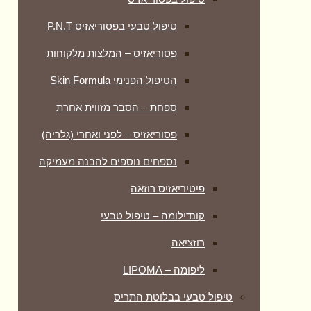
טיפול טבעי בפסוריאזיס P.N.T
פסוריאזיס – המלצות מלקוחות
הטיפול הפנימי Skin Formula
ספחת – הסבר מזווית אחרת
פסוריאזיס – לפני ואחרי (גלריה)
נספחים נוספים להבנה מעמיקה
פיטיריאזיס רוזאה
קונדילומה – טיפול טבעי
רוזציאה
ליפומה – LIPOMA
טיפול טבעי בבלוטת התריס