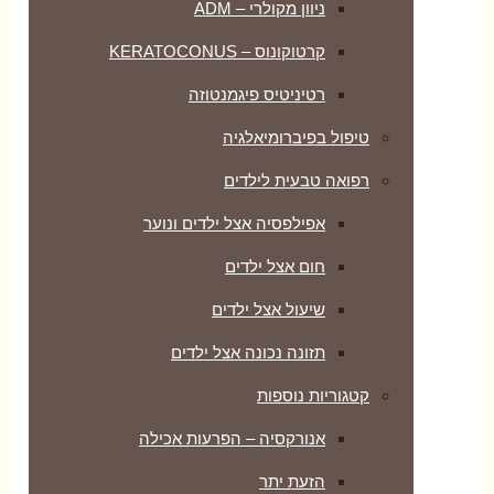
ניוון מקולרי – ADM
קרטוקונוס – KERATOCONUS
רטיניטיס פיגמנטוזה
טיפול בפיברומיאלגיה
רפואה טבעית לילדים
אפילפסיה אצל ילדים ונוער
חום אצל ילדים
שיעול אצל ילדים
תזונה נכונה אצל ילדים
קטגוריות נוספות
אנורקסיה – הפרעות אכילה
הזעת יתר