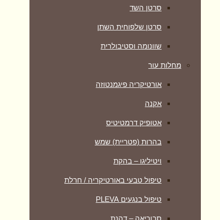
סרטן השד
סרטן שלפוחית השתן
שוונומה וסטיבולרית
מחלות עור
אורטיקריה פיגמנטוזה
אקנה
אטופיק דרמטיטיס
בהרות (פטריית) שמש
ויטיליגו – בהקת
טיפול טבעי באורטיקריה / חרלת
טיפול בנגעים PLEVA
סבוריאה – דהנת