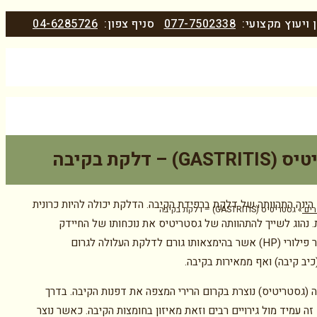
 ויעוץ מקצועי:
077-7502338
סניף צפון:
04-6285726
GAS) – דלקת בקיבה
הינה התהוותה של דלקת ברפידת הקיבה. הדלקת יכולה להיות כרונית
ים
»
גסטריטיס (GASTRITIS) – דלקת בקיבה
. נהוג לשייך להתהוותה של גסטריטיס את נוכחותו של החיידק
הליקובקטר פילורי (HP) אשר בהימצאותו גורם לדלקת העלולה לגרום
כיב קיבה) ואף ממאירות בקיבה.
 (גסטריטיס) נוצרת בקרום הרירי המצפה את דפנות הקיבה. בדרך
זה עמיד מול גירויים רבים וזאת מאיזון בחומצות הקיבה. כאשר נוצר