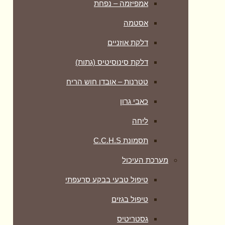
אמפיזמה – נפחת
אסטמה
דלקת אוזניים
דלקת סינוסיטיס (גתות)
טטרנות – אובדן חוש הריח
כאבי גרון
ליחה
תסמונת C.C.H.S
מערכת העיכול
טיפול טבעי בבקע סרעפתי
טיפול בגזים
גסטריטיס