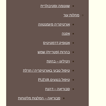
שוונומה וסטיבולרית
מחלות עור
אורטיקריה פיגמנטוזה
אקנה
אטופיק דרמטיטיס
בהרות (פטריית) שמש
ויטיליגו – בהקת
טיפול טבעי באורטיקריה / חרלת
טיפול בנגעים PLEVA
סבוריאה – דהנת
סבוריאה – המלצות מלקוחות