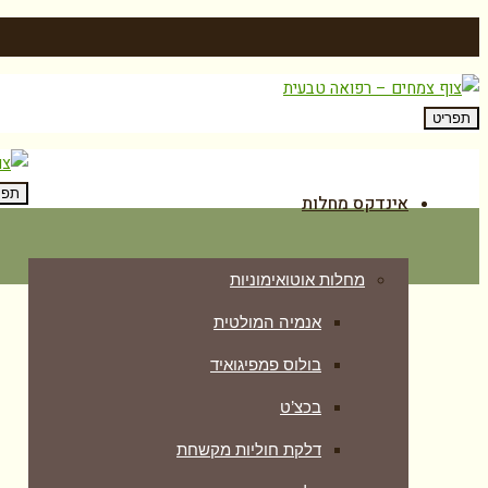
תפריט
תפר
אינדקס מחלות
מחלות אוטואימוניות
אנמיה המולטית
בולוס פמפיגואיד
בכצ’ט
דלקת חוליות מקשחת