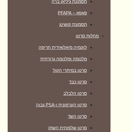
תסמונת גיליאן ברה
פאפא – PFAPA
תסמונת קושינג
מחלות סרטן
לוקמיה מיאלואידית חריפה
מלנומה ומלנומה גרורתית
סרטן במיתרי הקול
סרטן כבד
סרטן הלבלב
סרטן הערמונית ו-PSA גבוה
סרטן השד
סרטן שלפוחית השתן