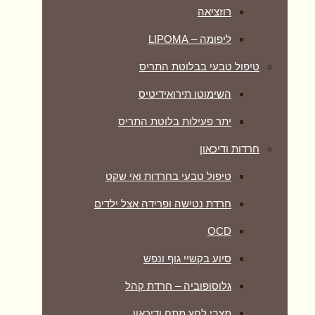
רוזציאה
ליפומה – LIPOMA
טיפול טבעי בבלוטת התריס
השימוטו תירואידיטיס
יתר פעילות בלוטת התריס
חרדות ודיכאון
טיפול טבעי בחרדות ואי שקט
חרדת נטישה ופרידה אצל ילדים
OCD
סיוע בקשיי גוף ונפש
גלוסופוביה – חרדת קהל
מצבי לחץ מתח ודיכאון