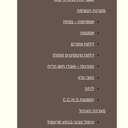
מערכת הנשימה
אמפיזמה – נפחת
אסטמה
דלקת אוזניים
דלקת סינוסיטיס (גתות)
טטרנות – אובדן חוש הריח
כאבי גרון
ליחה
תסמונת C.C.H.S
מערכת העיכול
טיפול טבעי בבקע סרעפתי