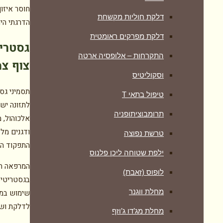
חוסר איזו
דלקת חוליות מקשחת
הדרגתי הי
דלקת מפרקים ראומטית
גסטרי
התקרחות – אלופסיה ארטה
צוף צ
וסקוליטיס
תסמיני גסט
טיפול בתאי T
לתזונה יש
תרומבוציתופניה
אלכוהול, מ
ודגנים מל
טרשת נפוצה
התפקוד העי
ילפת שטוחה ליכן פלנוס
המרפאה הט
לופוס (זאבת)
בגסטריטיס
מחלת ווגנר
שימוש במיצ
לדלקת ושי
מחלת מג’דו ג’וזף