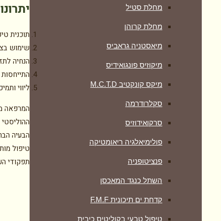
יתרונו
מחלת סטיל
מחלת קרוהן
תוכנית טי
מיאסטניה גראביס
שימוש בצמח
הנחיה לתז
מיקוזיס פונגואידיס
התייחסות 
מיקס קונקטיב M.C.T.D
ליווי ותמי
סקלרודרמה
המרפאה מש
ההוליסטי 
סרקואידוזיס
הבעיה הברי
פולימיאלגיה ריאומטיקה
טיפול מו
תפקודי העי
‏פנציטופניה
השתל כנגד המאכסן
קדחת ים תיכונית F.M.F
טיפול טבעי בקוליטיס כיבית