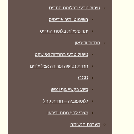
טיפול טבעי בבלוטת התריס
השימוטו תירואידיטיס
יתר פעילות בלוטת התריס
חרדות ודיכאון
טיפול טבעי בחרדות ואי שקט
חרדת נטישה ופרידה אצל ילדים
OCD
סיוע בקשיי גוף ונפש
גלוסופוביה – חרדת קהל
מצבי לחץ מתח ודיכאון
מערכת הנשימה