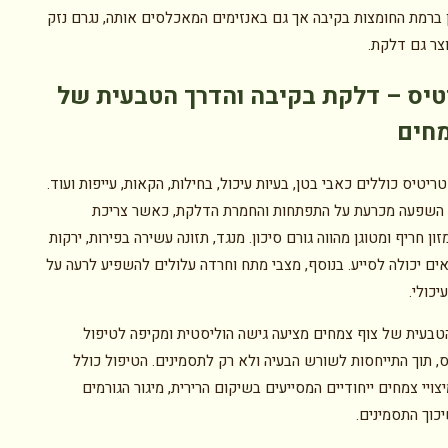
ן ברמת החומצות בקיבה אך גם באנזימים המאכלסים אותה, נגרם נזק
וצר גם דלקת.
טיס
–
דלקת בקיבה והדרך הטבעית של
מחים
ריטיס כוללים כאבי בטן, בעיות עיכול, בחילות, הקאות, עייפות ועוד.
 השפעה מכרעת על התפתחות והחמרת הדלקת, כאשר צריכת
זון חריף ומטוגן מהווה גורם סיכון. מנגד, תזונה עשירה בפירות, ירקות
אים יכולה לסייע. בנוסף, מצבי מתח וחרדה עלולים להשפיע לרעה על
כולי.
בעית של צוף צמחים מציעה גישה הוליסטית ומקיפה לטיפול
, תוך התייחסות לשורש הבעיה ולא רק לתסמינים. הטיפול כולל
ויי צמחים ייחודיים המסייעים בשיקום הרירית, מיגור הגורמים
כוך התסמינים.