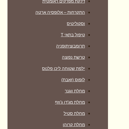
דלקת מפרקים ראומטית
התקרחות – אלופסיה ארטה
וסקוליטיס
טיפול בתאי T
תרומבוציתופניה
טרשת נפוצה
ילפת שטוחה ליכן פלנוס
לופוס (זאבת)
מחלת ווגנר
מחלת מג’דו ג’וזף
מחלת סטיל
מחלת קרוהן