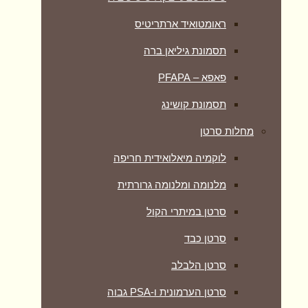
ראומטואיד ארתריטיס
תסמונת גיליאן ברה
פאפא – PFAPA
תסמונת קושינג
מחלות סרטן
לוקמיה מיאלואידית חריפה
מלנומה ומלנומה גרורתית
סרטן במיתרי הקול
סרטן כבד
סרטן הלבלב
סרטן הערמונית ו-PSA גבוה