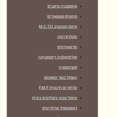
מיאסטניה גראביס
מיקוזיס פונגואידיס
מיקס קונקטיב M.C.T.D
סקלרודרמה
סרקואידוזיס
פולימיאלגיה ריאומטיקה
‏פנציטופניה
השתל כנגד המאכסן
קדחת ים תיכונית F.M.F
טיפול טבעי בקוליטיס כיבית
ראומטואיד ארתריטיס