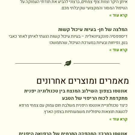
איתן היקר וצוות צוף צמחים, ברצוני להביע את תודתי העמוקה על
הטיפול המסור והמקצועי שקיבלתי מכם.
קרא עוד »
המלצה של חן- בעיות עיכול קשות
דיספפסיה פונקציונאלית – בעיות עיכול קשות הגעתי לאיתן לאחר כאבי
בטן, נפיחות ובעיות במערכת העיכול, שהתמשכו
קרא עוד »
מאמרים ומוצרים אחרונים
אונטסו בצפון: השילוב המנצח בין טכנולוגיה יפנית
מתקדמת לכוח הריפוי של הטבע
כיצד טכנולוגיית אונטסו היפנית משלבת חום עמוק עם צמחי מרפא
להשגת תוצאות טיפוליות משמעותיות בצפון הארץ.
קרא עוד »
אונטסו במרכז: המהפכה התרמית של הרפואה היפנית