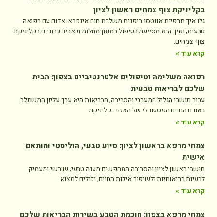
בקליניקת צוף צמחים ראשון לציון
גלו איך תרפיית אונטסו היפנית משלבת חום אינפרא-אדום עם רפואה
טבעית, ואיך היא מסייעת בטיפול במגוון מחלות וכאבים כרוניים בקליניקת
צוף צמחים.
קרא עוד »
רפואה משלימה וטיפולים אלטרנטיביים בצפון: הבית
שלכם לבריאות טבעית
עבור תושבי הגליל המערבי והסביבה, הבריאות היא ערך עליון המשתלב
באורח החיים הפסטורלי של האזור. קליניקת
קרא עוד »
צמחי מרפא בראשון לציון: סיוע טבעי, הוליסטי ומותאם
אישית
תושבי ראשון לציון והסביבה המחפשים מענה טבעי, שורשי ומעמיק
לבעיות בריאותיות ולשיפור איכות החיים, יכולים למצוא
קרא עוד »
צמחי מרפא בצפון: חוכמת הטבע בשירות הבריאות שלכם