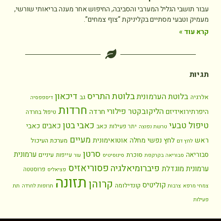
עבור תושבי הגליל המערבי והסביבה, החיפוש אחר מענה בריאותי שורשי,
מעמיק וטבעי מסתיים בקליניקת “צוף צמחים”.
קרא עוד »
תגיות
בלוטת התריס
דיכאון
בלוטת הערמונית
אלרגיה
גב
דיספפסיה
חרדות
הליקובקטר פילורי
חרדה
היפרתירואידיזם
טיפול בחרדה
כאבי בטן
טיפול טבעי
כאבים
כאבי
כאב
יתר פעילות
טרשת נפוצה
מעיים
ראש
לחץ נפשי
מחלה אוטואימונית
מערכת העיכול
לחץ דם
סרטן
ערמונית
סבוריאה
סוכרת
עיניים
עייפות
סבוריאה בקרקפת
סינוסיטיס
עור
פסוריאזיס
פיברומיאלגיה
ערמונית מוגדלת
פרוסטטה
פציאליס
תזונה
קרוהן
קוליטיס
קונדילומה
צמחי מרפא
צרבות
תרופות לחרדה
תת
פעילות