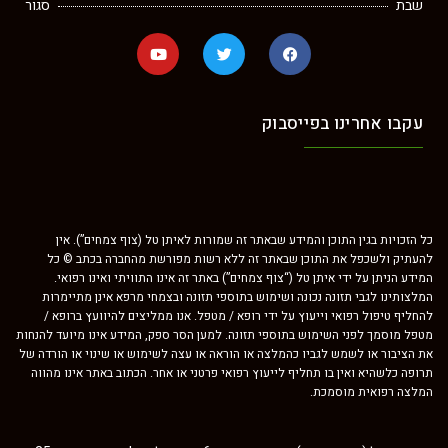
שבת
סגור
עקבו אחרינו בפייסבוק
כל הזכויות בגין התוכן והמידע שבאתר זה שמורות לאיתן טל (צוף צמחים”). אין
להעתיק ולשכפל את התוכן שבאתר זה ללא רשות מפורשת מהחברה בכתב © כל
המידע הניתן על ידי איתן טל (“צוף צמחים”) באתר זה אינו התוויתי ואינו רפואי.
המלצותינו לגבי תזונה נכונה ושימוש בתוספי תזונה ובצמחי מרפא אינן מתיימרות
להחליף טיפול רפואי וייעוץ על ידי רופא / מטפל. אנו ממליצים להיוועץ ברופא /
מטפל מוסמך לפני השימוש בתוספי תזונה. למען הסר ספק, המידע אינו מיועד להנחות
את הציבור או לשמש לגביו כהמלצה או הוראה או עצה לשימוש או שינוי או הורדה של
תרופה כלשהיא ואין בו תחליף לייעוץ רפואי פרטני או אחר. הכתוב באתר אינו מהווה
המלצה רפואית מוסמכת.