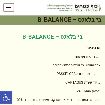
תפריט
בי בלאנס – B-BALANCE
בי בלאנס – B-BALANCE
מרכיבים:
תמצית קוהוש שחור
צמח עשבוני רב שנים מדרום אמריקה
תמצית פסיפלורה PASSIFLORA
עוזרר פירית CARTAGUS
פתח סרגל
ולריאן VALERIAN
פורמולה המורכבת מדריי אקסטרקט, מיצוי יבש וטהור ב 100%