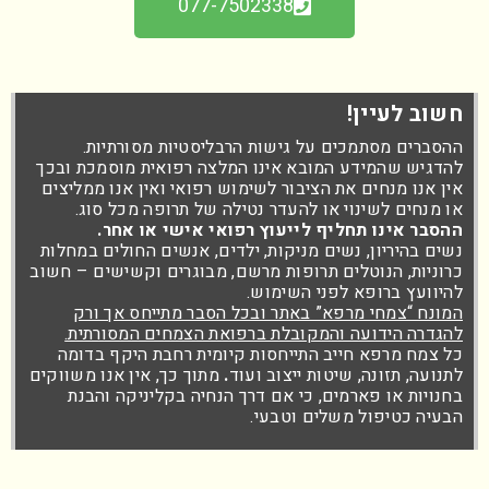
077-7502338
חשוב לעיין!
ההסברים מסתמכים על גישות הרבליסטיות מסורתיות.
להדגיש שהמידע המובא אינו המלצה רפואית מוסמכת ובכך
אין אנו מנחים את הציבור לשימוש רפואי ואין אנו ממליצים
או מנחים לשינוי או להעדר נטילה של תרופה מכל סוג.
ההסבר אינו תחליף לייעוץ רפואי אישי או אחר.
נשים בהיריון, נשים מניקות, ילדים, אנשים החולים במחלות
כרוניות, הנוטלים תרופות מרשם, מבוגרים וקשישים – חשוב
להיוועץ ברופא לפני השימוש.
המונח “צמחי מרפא” באתר ובכל הסבר מתייחס אך ורק
להגדרה הידועה והמקובלת ברפואת הצמחים המסורתית.
כל צמח מרפא חייב התייחסות קיומית רחבת היקף בדומה
לתנועה, תזונה, שיטות ייצוב ועוד
.
מתוך כך, אין אנו משווקים
בחנויות או פארמים, כי אם דרך הנחיה בקליניקה והבנת
הבעיה כטיפול משלים וטבעי.