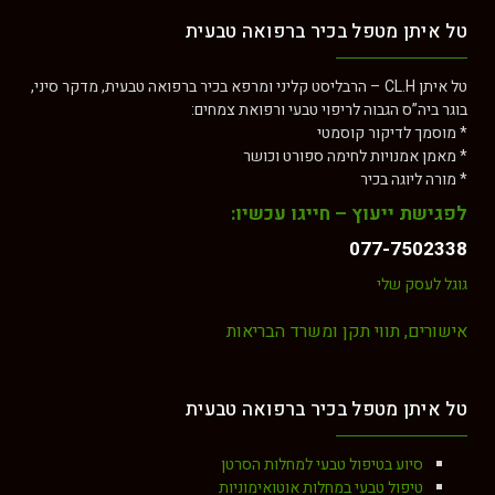
טל איתן מטפל בכיר ברפואה טבעית
טל איתן CL.H – הרבליסט קליני ומרפא בכיר ברפואה טבעית, מדקר סיני,
בוגר ביה”ס הגבוה לריפוי טבעי ורפואת צמחים:
* מוסמך לדיקור קוסמטי
* מאמן אמנויות לחימה ספורט וכושר
* מורה ליוגה בכיר
לפגישת ייעוץ – חייגו עכשיו:
077-7502338
גוגל לעסק שלי
אישורים, תווי תקן ומשרד הבריאות
טל איתן מטפל בכיר ברפואה טבעית
סיוע בטיפול טבעי למחלות הסרטן
טיפול טבעי במחלות אוטואימוניות