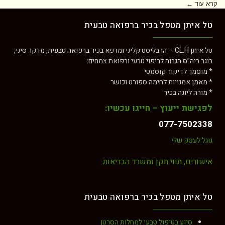
קרא עוד ←
טל איתן מטפל בכיר ברפואה טבעית
טל איתן CL.H – הרבליסט קליני ומרפא בכיר ברפואה טבעית, מדקר סיני,
בוגר ביה”ס הגבוה לריפוי טבעי ורפואת צמחים:
* מוסמך לדיקור קוסמטי
* מאמן אמנויות לחימה ספורט וכושר
* מורה ליוגה בכיר
לפגישת ייעוץ – חייגו עכשיו:
077-7502338
גוגל לעסק שלי
אישורים, תווי תקן ומשרד הבריאות
טל איתן מטפל בכיר ברפואה טבעית
סיוע בטיפול טבעי למחלות הסרטן