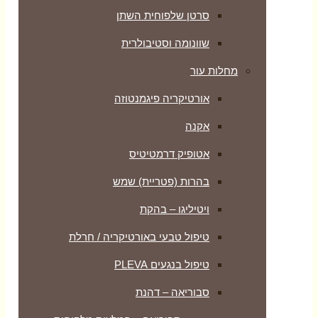
סרטן שלפוחית השתן
שוונומה וסטיבולרית
מחלות עור
אורטיקריה פיגמנטוזה
אקנה
אטופיק דרמטיטיס
בהרות (פטריית) שמש
ויטיליגו – בהקת
טיפול טבעי באורטיקריה / חרלת
טיפול בנגעים PLEVA
סבוריאה – דהנת