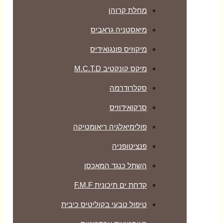
מחלת קרוהן
מיאסטניה גראביס
מיקוזיס פונגואידיס
מיקס קונקטיב M.C.T.D
סקלרודרמה
סרקואידוזיס
פולימיאלגיה ריאומטיקה
‏פנציטופניה
השתל כנגד המאכסן
קדחת ים תיכונית F.M.F
טיפול טבעי בקוליטיס כיבית