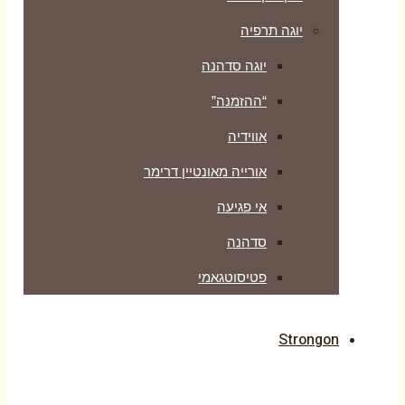
יוגה תרפיה
יוגה סדהנה
“ההזמנה”
אווידיה
אורייה מאונטיין דרימר
אי פגיעה
סדהנה
פטיסוטגאמי
Strongon