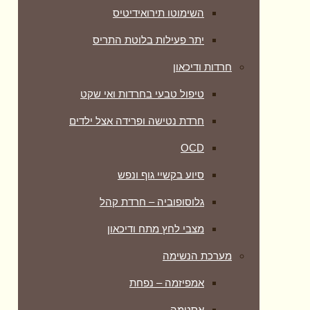
השימוטו תירואידיטיס
יתר פעילות בלוטת התריס
חרדות ודיכאון
טיפול טבעי בחרדות ואי שקט
חרדת נטישה ופרידה אצל ילדים
OCD
סיוע בקשיי גוף ונפש
גלוסופוביה – חרדת קהל
מצבי לחץ מתח ודיכאון
מערכת הנשימה
אמפיזמה – נפחת
אסטמה