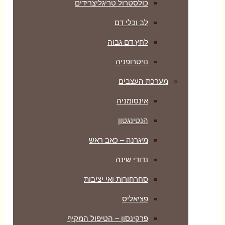
כולסטרול טריגליצרידים
לב וכלי דם
לחץ דם גבוה
נויטרופניה
מערכת העצבים
אינסומניה
הנטינגטון
מיגרנה – כאב ראש
נדודי שינה
סחרחורות ואי יציבות
פציאליס
פרקינסון – הטיפול המקיף