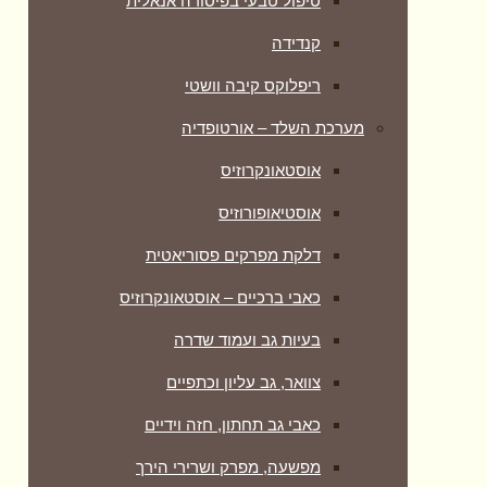
טיפול טבעי בפיסורה אנאלית
קנדידה
ריפלוקס קיבה וושטי
מערכת השלד – אורטופדיה
אוסטאונקרוזיס
אוסטיאופורוזיס
דלקת מפרקים פסוריאטית
כאבי ברכיים – אוסטאונקרוזיס
בעיות גב ועמוד שדרה
צוואר, גב עליון וכתפיים
כאבי גב תחתון, חזה וידיים
מפשעה, מפרק ושרירי הירך