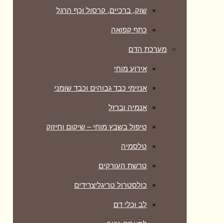
שוק, ברכיים, קרסול וכף הרגל
כתף קפואה
מערכת הדם
אירוע מוחי
אנזימי כבד גבוהים וכבד שומני
אנמיה וברזל
טיפול בשבץ מוחי – שיקום וחיזוק
טלסמיה
טרשת העורקים
כולסטרול טריגליצרידים
לב וכלי דם