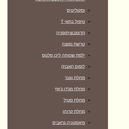
וסקוליטיס
טיפול בתאי T
תרומבוציתופניה
טרשת נפוצה
ילפת שטוחה ליכן פלנוס
לופוס (זאבת)
מחלת ווגנר
מחלת מג’דו ג’וזף
מחלת סטיל
מחלת קרוהן
מיאסטניה גראביס