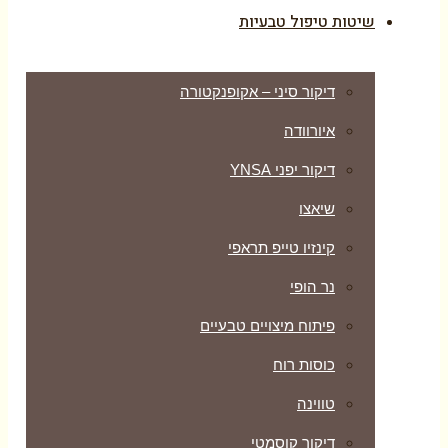
שיטות טיפול טבעיות
דיקור סיני – אקופנקטורה
איורוודה
דיקור יפני YNSA
שיאצו
קינזיו טייפ תראפי
נר הופי
פיתוח מיצויים טבעיים
כוסות רוח
טווינה
דיקור קוסמטי