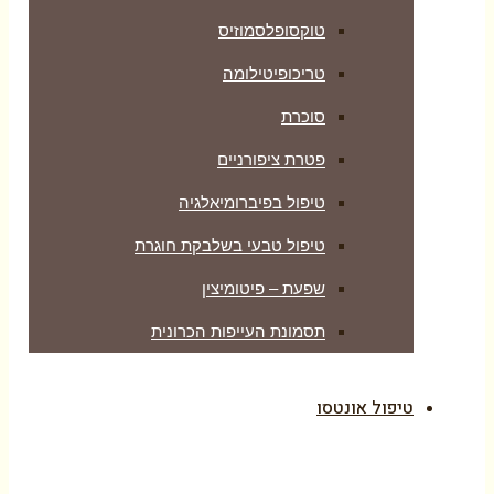
טוקסופלסמוזיס
טריכופיטילומה
סוכרת
פטרת ציפורניים
טיפול בפיברומיאלגיה
טיפול טבעי בשלבקת חוגרת
שפעת – פיטומיצין
תסמונת העייפות הכרונית
טיפול אונטסו