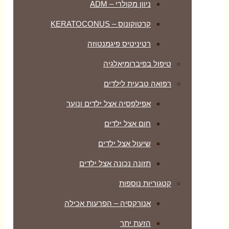
ניוון מקולרי – ADM
קרטוקונוס – KERATOCONUS
רטיניטיס פיגמנטוזה
טיפול בפיברומיאלגיה
רפואה טבעית לילדים
אפילפסיה אצל ילדים ונוער
חום אצל ילדים
שיעול אצל ילדים
תזונה נכונה אצל ילדים
קטגוריות נוספות
אנורקסיה – הפרעות אכילה
הזעת יתר