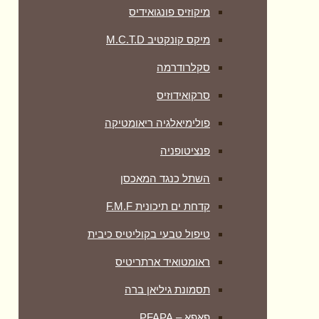
מיקוזיס פונגואידיס
מיקס קונקטיב M.C.T.D
סקלרודרמה
סרקואידוזיס
פולימיאלגיה ריאומטיקה
‏פנציטופניה
השתל כנגד המאכסן
קדחת ים תיכונית F.M.F
טיפול טבעי בקוליטיס כיבית
ראומטואיד ארתריטיס
תסמונת גיליאן ברה
פאפא – PFAPA