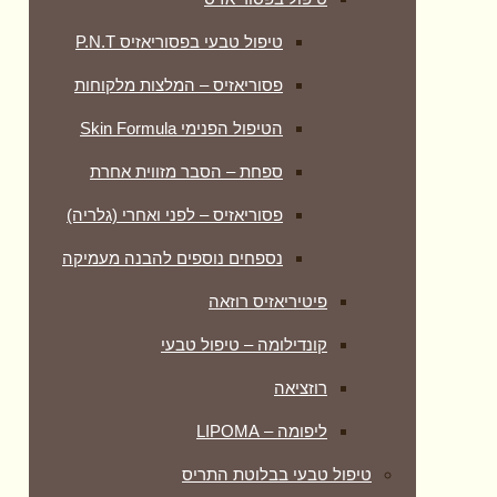
טיפול טבעי בפסוריאזיס P.N.T
פסוריאזיס – המלצות מלקוחות
הטיפול הפנימי Skin Formula
ספחת – הסבר מזווית אחרת
פסוריאזיס – לפני ואחרי (גלריה)
נספחים נוספים להבנה מעמיקה
פיטיריאזיס רוזאה
קונדילומה – טיפול טבעי
רוזציאה
ליפומה – LIPOMA
טיפול טבעי בבלוטת התריס