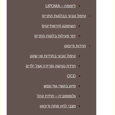
ליפומה – LIPOMA
טיפול טבעי בבלוטת התריס
השימוטו תירואידיטיס
יתר פעילות בלוטת התריס
חרדות ודיכאון
טיפול טבעי בחרדות ואי שקט
חרדת נטישה ופרידה אצל ילדים
OCD
סיוע בקשיי גוף ונפש
גלוסופוביה – חרדת קהל
מצבי לחץ מתח ודיכאון