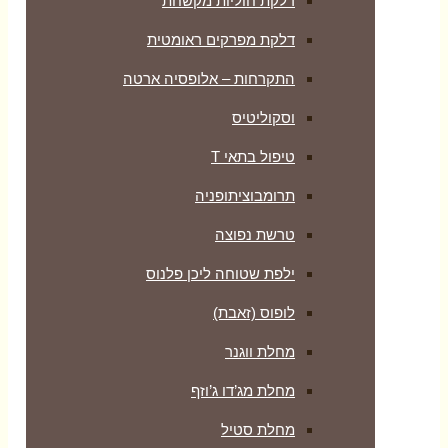
דלקת חוליות מקשחת
דלקת מפרקים ראומטית
התקרחות – אלופסיה ארטה
וסקוליטיס
טיפול בתאי T
תרומבוציתופניה
טרשת נפוצה
ילפת שטוחה ליכן פלנוס
לופוס (זאבת)
מחלת ווגנר
מחלת מג’דו ג’וזף
מחלת סטיל