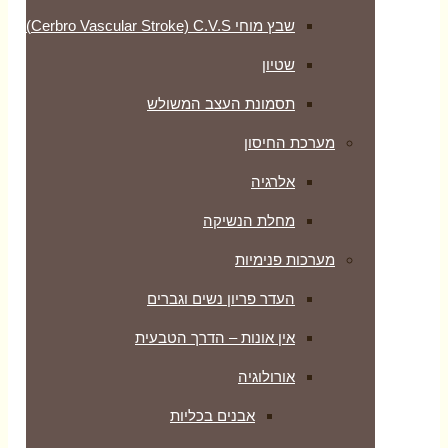
שבץ מוחי Cerbro Vascular Stroke) C.V.S)
שטיון
תסמונת העצב המשולש
מערכת החיסון
אלרגיה
מחלת הנשיקה
מערכות פנימיות
העדר פריון נשים וגברים
אין אונות – הדרך הטבעית
אורולוגיה
אבנים בכליות