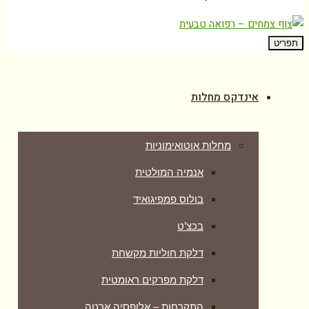
תפריט
אינדקס מחלות
מחלות אוטואימוניות
אנמיה המולטית
בולוס פמפיגואיד
בכצ’ט
דלקת חוליות מקשחת
דלקת מפרקים ראומטית
התקרחות – אלופסיה ארטה