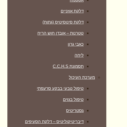
דלקת אוזניים
דלקת סינוסיטיס (גתות)
טטרנות – אובדן חוש הריח
כאבי גרון
ליחה
תסמונת C.C.H.S
מערכת העיכול
טיפול טבעי בבקע סרעפתי
טיפול בגזים
גסטריטיס
דיבריטיקוליטיס – דלקת הסעיפים