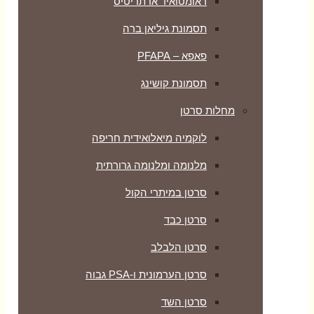
ראומטואיד ארתריטיס
תסמונת גיליאן ברה
פאפא – PFAPA
תסמונת קושינג
מחלות סרטן
לוקמיה מיאלואידית חריפה
מלנומה ומלנומה גרורתית
סרטן במיתרי הקול
סרטן כבד
סרטן הלבלב
סרטן הערמונית ו-PSA גבוה
סרטן השד