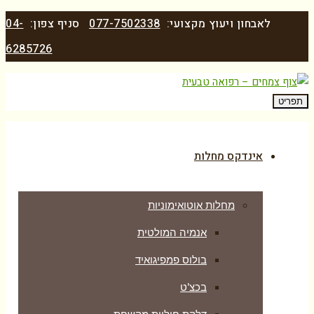
לאבחון ויעוץ מקצועי:
077-7502338
סניף צפון:
04-
6285726
תפריט
אינדקס מחלות
מחלות אוטואימוניות
אנמיה המולטית
בולוס פמפיגואיד
בכצ’ט