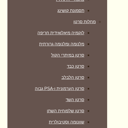
תסמונת קושינג
מחלות סרטן
לוקמיה מיאלואידית חריפה
מלנומה ומלנומה גרורתית
סרטן במיתרי הקול
סרטן כבד
סרטן הלבלב
סרטן הערמונית ו-PSA גבוה
סרטן השד
סרטן שלפוחית השתן
שוונומה וסטיבולרית