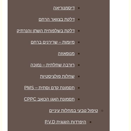
דיסמנוריאה
דלקת בצוואר הרחם
דלקת בשלפוחית השתן והנרתיק
מיומות – שרירנים ברחם
מנופאוזה
רזרבה שחלתית – נמוכה
שחלות פולציסטיות
תסמונת קדם וסתית – PMS
תסמונת האגן הכואב CPPC
טיפול טבעי במחלות עיניים
היפרדות הזגוגית P.V.D