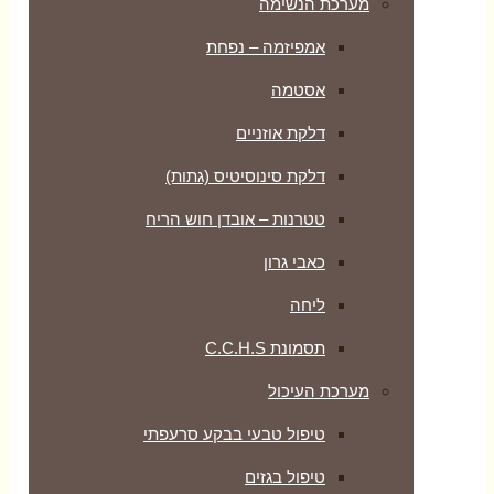
מערכת הנשימה
אמפיזמה – נפחת
אסטמה
דלקת אוזניים
דלקת סינוסיטיס (גתות)
טטרנות – אובדן חוש הריח
כאבי גרון
ליחה
תסמונת C.C.H.S
מערכת העיכול
טיפול טבעי בבקע סרעפתי
טיפול בגזים