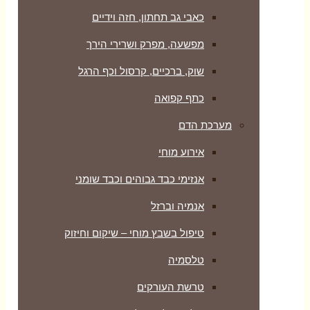
כאבי גב תחתון, חזה וידיים
מפשעה, מפרק ושרירי הירך
שוק, ברכיים, קרסול וכף הרגל
כתף קפואה
מערכת הדם
אירוע מוחי
אנזימי כבד גבוהים וכבד שומני
אנמיה וברזל
טיפול בשבץ מוחי – שיקום וחיזוק
טלסמיה
טרשת העורקים