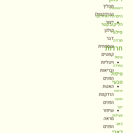
תהליך
דיספפסיה
ההזדקנות)
היפרתירואידיזם
ייצור
הליקובקטר
קולגן
פילורי
דבר
חרדה
שמפחית
חרדות
קמטים
טיפול
ויטליות
בחרדה
ובריאות
טיפול
הפנים
טבעי
האטת
טרשת
הזדקנות
נפוצה
הפנים
יתר
שיפור
פעילות
מראה
כאב
הפנים
כאבי