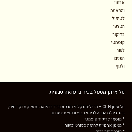
אבחון
והתאמה
לטיפול
הטבעי
בדיקור
קוסמטי
לעור
הפנים
ולגוף.
טל איתן מטפל בכיר ברפואה טבעית
טל איתן CL.H – הרבליסט קליני ומרפא בכיר ברפואה טבעית, מדקר סיני,
בוגר ביה”ס הגבוה לריפוי טבעי ורפואת צמחים:
* מוסמך לדיקור קוסמטי
* מאמן אמנויות לחימה ספורט וכושר
* מורה ליוגה בכיר