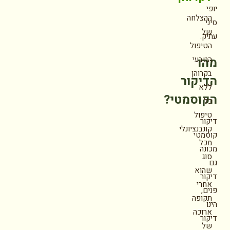
יופי
ההצלחה
סיני
של
עתיק.
הטיפול
מהו
הטבעי
בקרוהן
הדיקור
ללא
הקוסמטי?
כל
טיפול
דיקור
קונבנציונלי
קוסמטי
מכל
מכונה
סוג
גם
שהוא
דיקור
אחרי
פנים,
תקופה
הינו
ארוכה
דיקור
של