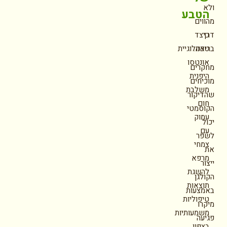
ולא
הטבע
מהווים
דרך
כיצד
בריאה.
טכנולוגיית
אונטסו
מחקרים
היפנית
מוכיחים
משלבת
שהדיקור
חום
הקוסמטי
עמוק
יכול
עם
לשפר
צמחי
את
מרפא
ייצור
להשגת
הקולגן
תוצאות
באמצעות
טיפוליות
מיקרו
משמעותיות
פגיעה
בצפון