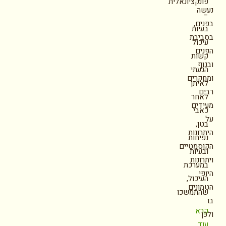
פונקציונאלית
נעשה
–
בפנים,
בעיות
בסביבת
עיכול
הפנים
קשות
ובגוף
הגעתי
ומחקרים
לאיתן
רבים
לאחר
מעידים
כאבי
על
בטן,
היתרונות
נפיחות
הקוסמטיים
ובעיות
ויתרונות
במערכת
היופי
העיכול,
הטמונים
שהתמשכו
בו
קרא
ולכן
עוד