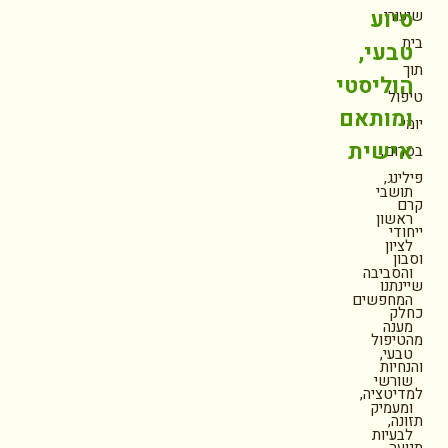
סיוע
שיעורי
בית
טבעי,
תוך
הוליסטי
טיפול
ומותאם
יומי
אישית
בסרום,
פילינג,
תושבי
קרם
ראשון
ייחודי
לציון
וסבון
והסביבה
שיינתנו
המחפשים
כחלק
מענה
מהטיפול
טבעי,
והנחיות
שורשי
למדיטציה,
ומעמיק
תזונה,
לבעיות