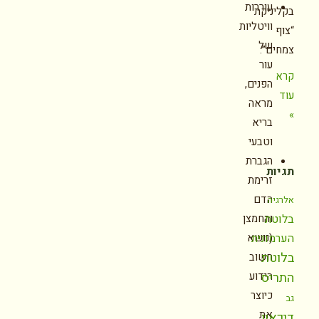
עוררות
בקליניקת
וויטליות
“צוף
של
צמחים”.
עור
קרא
הפנים,
עוד
מראה
»
בריא
וטבעי
הגברת
תגיות
זרימת
הדם
אלרגיה
בלוטת
והחמצן
הערמונית
(נושא
בלוטת
חשוב
התריס
הידוע
כיוצר
גב
את
דיכאון