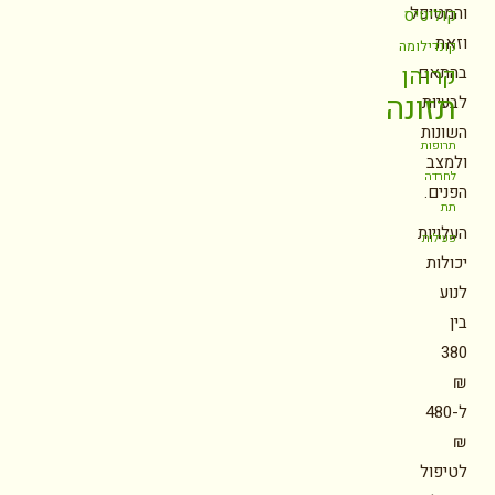
והמטופל
קוליטיס
וזאת
קונדילומה
קרוהן
בהתאם
תזונה
לבעיות
השונות
תרופות
ולמצב
לחרדה
הפנים.
תת
העלויות
פעילות
יכולות
לנוע
בין
380
₪
ל-480
₪
לטיפול