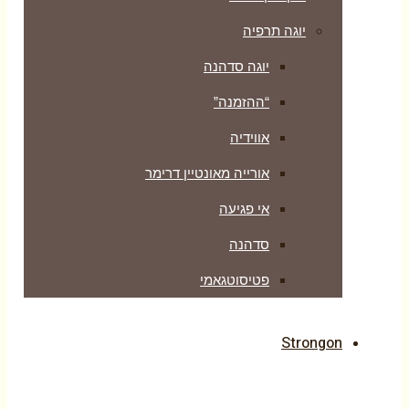
יוגה תרפיה
יוגה סדהנה
“ההזמנה”
אווידיה
אורייה מאונטיין דרימר
אי פגיעה
סדהנה
פטיסוטגאמי
Strongon