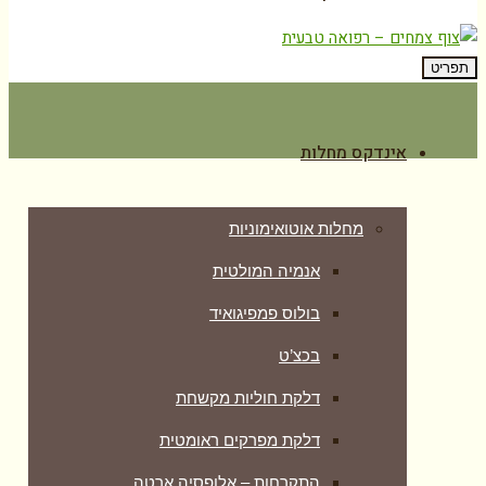
תפריט
אינדקס מחלות
מחלות אוטואימוניות
אנמיה המולטית
בולוס פמפיגואיד
בכצ’ט
דלקת חוליות מקשחת
דלקת מפרקים ראומטית
התקרחות – אלופסיה ארטה