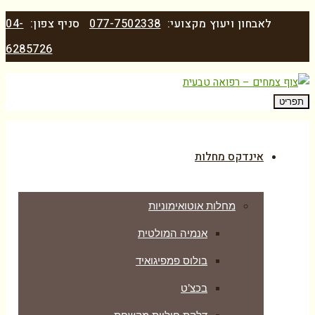
לאבחון ויעוץ מקצועי:
077-7502338
סניף צפון:
04-
6285726
תפריט
אינדקס מחלות
מחלות אוטואימוניות
אנמיה המולטית
בולוס פמפיגואיד
בכצ’ט