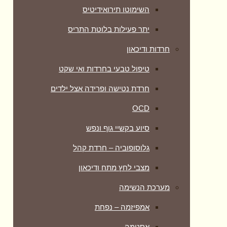
השימוטו תירואידיטיס
יתר פעילות בלוטת התריס
חרדות ודיכאון
טיפול טבעי בחרדות ואי שקט
חרדת נטישה ופרידה אצל ילדים
OCD
סיוע בקשיי גוף ונפש
גלוסופוביה – חרדת קהל
מצבי לחץ מתח ודיכאון
מערכת הנשימה
אמפיזמה – נפחת
אסטמה