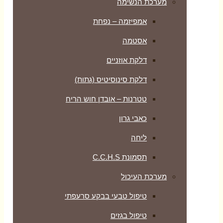
מערכת הנשימה
אמפיזמה – נפחת
אסטמה
דלקת אוזניים
דלקת סינוסיטיס (גתות)
טטרנות – אובדן חוש הריח
כאבי גרון
ליחה
תסמונת C.C.H.S
מערכת העיכול
טיפול טבעי בבקע סרעפתי
טיפול בגזים