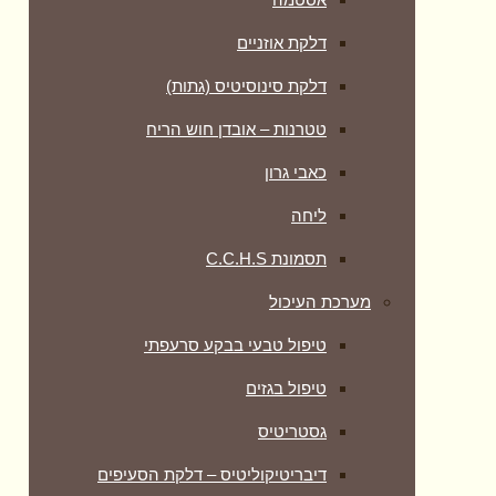
דלקת אוזניים
דלקת סינוסיטיס (גתות)
טטרנות – אובדן חוש הריח
כאבי גרון
ליחה
תסמונת C.C.H.S
מערכת העיכול
טיפול טבעי בבקע סרעפתי
טיפול בגזים
גסטריטיס
דיבריטיקוליטיס – דלקת הסעיפים