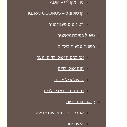
ניוון מקולרי – ADM
קרטוקונוס – KERATOCONUS
רטיניטיס פיגמנטוזה
טיפול בפיברומיאלגיה
רפואה טבעית לילדים
אפילפסיה אצל ילדים ונוער
חום אצל ילדים
שיעול אצל ילדים
תזונה נכונה אצל ילדים
קטגוריות נוספות
אנורקסיה – הפרעות אכילה
הזעת יתר