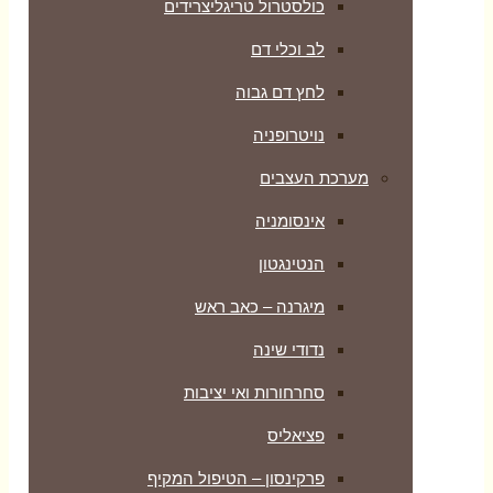
כולסטרול טריגליצרידים
לב וכלי דם
לחץ דם גבוה
נויטרופניה
מערכת העצבים
אינסומניה
הנטינגטון
מיגרנה – כאב ראש
נדודי שינה
סחרחורות ואי יציבות
פציאליס
פרקינסון – הטיפול המקיף