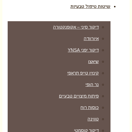
שיטות טיפול טבעיות
דיקור סיני – אקופנקטורה
איורוודה
דיקור יפני YNSA
שיאצו
קינזיו טייפ תראפי
נר הופי
פיתוח מיצויים טבעיים
כוסות רוח
טווינה
דיקור קוסמטי