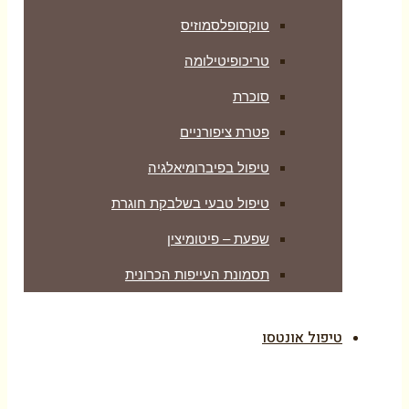
טוקסופלסמוזיס
טריכופיטילומה
סוכרת
פטרת ציפורניים
טיפול בפיברומיאלגיה
טיפול טבעי בשלבקת חוגרת
שפעת – פיטומיצין
תסמונת העייפות הכרונית
טיפול אונטסו