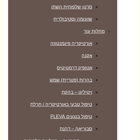
סרטן שלפוחית השתן
שוונומה וסטיבולרית
מחלות עור
אורטיקריה פיגמנטוזה
אקנה
אטופיק דרמטיטיס
בהרות (פטריית) שמש
ויטיליגו – בהקת
טיפול טבעי באורטיקריה / חרלת
טיפול בנגעים PLEVA
סבוריאה – דהנת