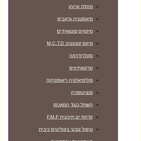
מחלת קרוהן
מיאסטניה גראביס
מיקוזיס פונגואידיס
מיקס קונקטיב M.C.T.D
סקלרודרמה
סרקואידוזיס
פולימיאלגיה ריאומטיקה
‏פנציטופניה
השתל כנגד המאכסן
קדחת ים תיכונית F.M.F
טיפול טבעי בקוליטיס כיבית