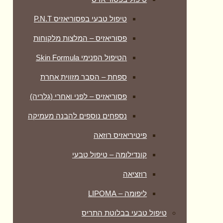
טיפול טבעי בפסוריאזיס P.N.T
פסוריאזיס – המלצות מלקוחות
הטיפול הפנימי Skin Formula
ספחת – הסבר מזווית אחרת
פסוריאזיס – לפני ואחרי (גלריה)
נספחים נוספים להבנה מעמיקה
פיטיריאזיס רוזאה
קונדילומה – טיפול טבעי
רוזציאה
ליפומה – LIPOMA
טיפול טבעי בבלוטת התריס