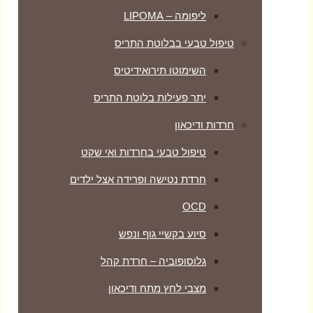
ליפומה – LIPOMA
טיפול טבעי בבלוטת התריס
השימוטו תירואידיטיס
יתר פעילות בלוטת התריס
חרדות ודיכאון
טיפול טבעי בחרדות ואי שקט
חרדת נטישה ופרידה אצל ילדים
OCD
סיוע בקשיי גוף ונפש
גלוסופוביה – חרדת קהל
מצבי לחץ מתח ודיכאון