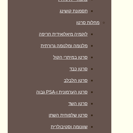
תסמונת קושינג
מחלות סרטן
לוקמיה מיאלואידית חריפה
מלנומה ומלנומה גרורתית
סרטן במיתרי הקול
סרטן כבד
סרטן הלבלב
סרטן הערמונית ו-PSA גבוה
סרטן השד
סרטן שלפוחית השתן
שוונומה וסטיבולרית