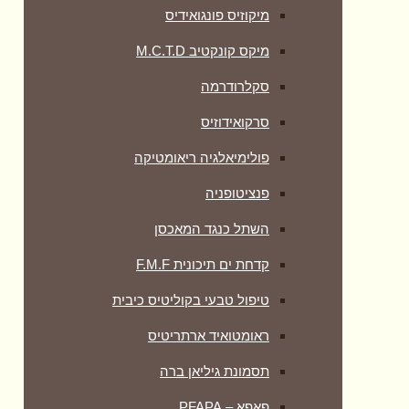
מיקוזיס פונגואידיס
מיקס קונקטיב M.C.T.D
סקלרודרמה
סרקואידוזיס
פולימיאלגיה ריאומטיקה
‏פנציטופניה
השתל כנגד המאכסן
קדחת ים תיכונית F.M.F
טיפול טבעי בקוליטיס כיבית
ראומטואיד ארתריטיס
תסמונת גיליאן ברה
פאפא – PFAPA