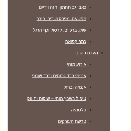
כאבי גב תחתון, חזה וידיים
מפשעה, מפרק ושרירי הירך
שוק, ברכיים, קרסול וכף הרגל
כתף קפואה
מערכת הדם
אירוע מוחי
אנזימי כבד גבוהים וכבד שומני
אנמיה וברזל
טיפול בשבץ מוחי – שיקום וחיזוק
טלסמיה
טרשת העורקים