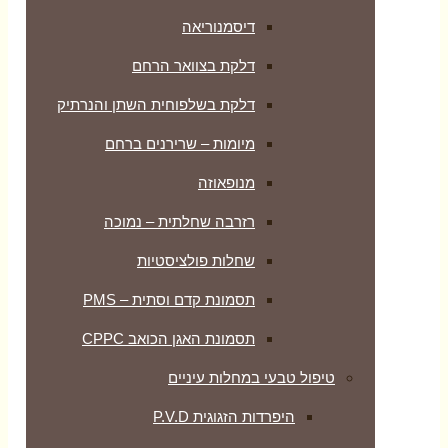
דיסמנוריאה
דלקת בצוואר הרחם
דלקת בשלפוחית השתן והנרתיק
מיומות – שרירנים ברחם
מנופאוזה
רזרבה שחלתית – נמוכה
שחלות פולציסטיות
תסמונת קדם וסתית – PMS
תסמונת האגן הכואב CPPC
טיפול טבעי במחלות עיניים
היפרדות הזגוגית P.V.D