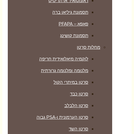
ראומטואיד ארתריטיס
תסמונת גיליאן ברה
פאפא – PFAPA
תסמונת קושינג
מחלות סרטן
לוקמיה מיאלואידית חריפה
מלנומה ומלנומה גרורתית
סרטן במיתרי הקול
סרטן כבד
סרטן הלבלב
סרטן הערמונית ו-PSA גבוה
סרטן השד