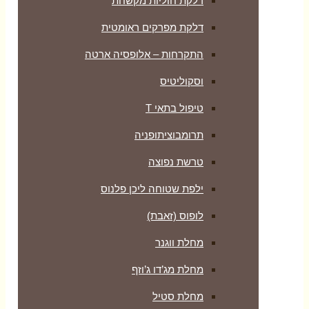
דלקת חוליות מקשחת
דלקת מפרקים ראומטית
התקרחות – אלופסיה ארטה
וסקוליטיס
טיפול בתאי T
תרומבוציתופניה
טרשת נפוצה
ילפת שטוחה ליכן פלנוס
לופוס (זאבת)
מחלת ווגנר
מחלת מג’דו ג’וזף
מחלת סטיל