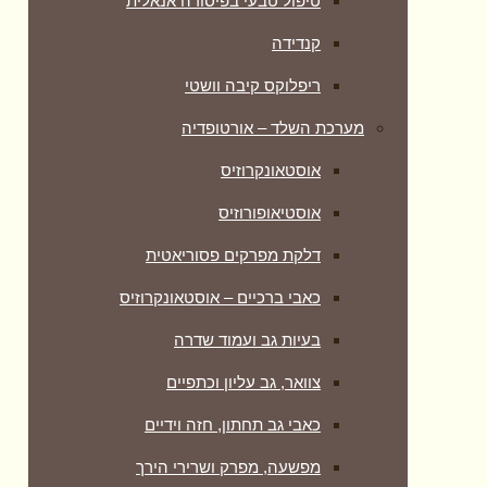
טיפול טבעי בפיסורה אנאלית
קנדידה
ריפלוקס קיבה וושטי
מערכת השלד – אורטופדיה
אוסטאונקרוזיס
אוסטיאופורוזיס
דלקת מפרקים פסוריאטית
כאבי ברכיים – אוסטאונקרוזיס
בעיות גב ועמוד שדרה
צוואר, גב עליון וכתפיים
כאבי גב תחתון, חזה וידיים
מפשעה, מפרק ושרירי הירך