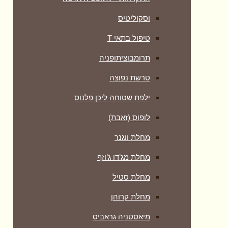
וסקוליטיס
טיפול בתאי T
תרומבוציתופניה
טרשת נפוצה
ילפת שטוחה ליכן פלנוס
לופוס (זאבת)
מחלת ווגנר
מחלת מג’דו ג’וזף
מחלת סטיל
מחלת קרוהן
מיאסטניה גראביס