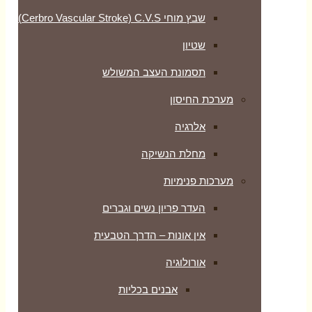
שבץ מוחי Cerbro Vascular Stroke) C.V.S)
שטיון
תסמונת העצב המשולש
מערכת החיסון
אלרגיה
מחלת הנשיקה
מערכות פנימיות
העדר פריון נשים וגברים
אין אונות – הדרך הטבעית
אורולוגיה
אבנים בכליות