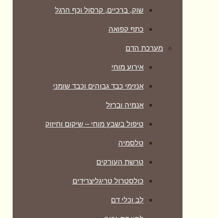
שוק, ברכיים, קרסול וכף הרגל
כתף קפואה
מערכת הדם
אירוע מוחי
אנזימי כבד גבוהים וכבד שומני
אנמיה וברזל
טיפול בשבץ מוחי – שיקום וחיזוק
טלסמיה
טרשת העורקים
כולסטרול טריגליצרידים
לב וכלי דם