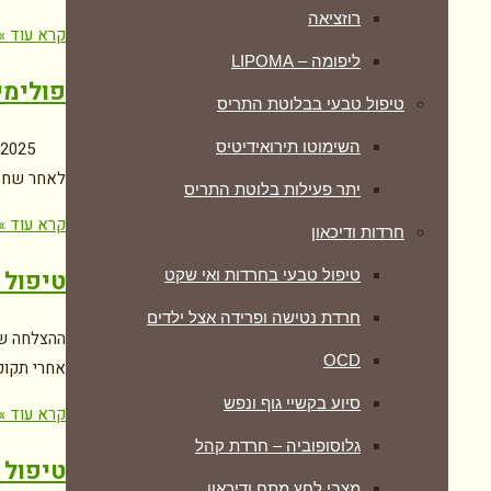
רוזציאה
קרא עוד »
ליפומה – LIPOMA
פולימי
טיפול טבעי בבלוטת התריס
השימוטו תירואידיטיס
לאחר שחז
יתר פעילות בלוטת התריס
קרא עוד »
חרדות ודיכאון
טיפול 
טיפול טבעי בחרדות ואי שקט
חרדת נטישה ופרידה אצל ילדים
ההצלחה של
OCD
אחרי תקופ
סיוע בקשיי גוף ונפש
קרא עוד »
גלוסופוביה – חרדת קהל
טיפול 
מצבי לחץ מתח ודיכאון