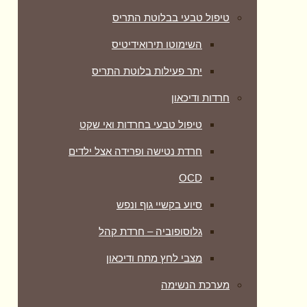
טיפול טבעי בבלוטת התריס
השימוטו תירואידיטיס
יתר פעילות בלוטת התריס
חרדות ודיכאון
טיפול טבעי בחרדות ואי שקט
חרדת נטישה ופרידה אצל ילדים
OCD
סיוע בקשיי גוף ונפש
גלוסופוביה – חרדת קהל
מצבי לחץ מתח ודיכאון
מערכת הנשימה