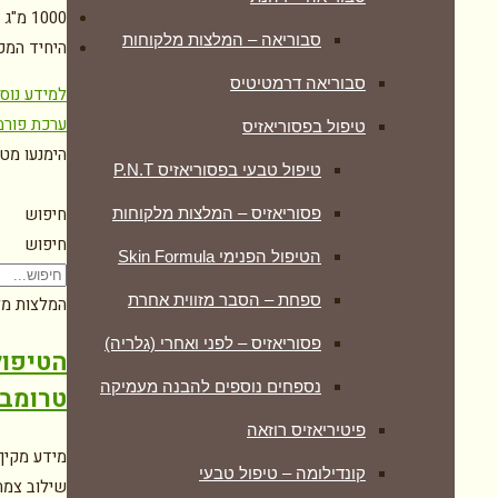
1000 מ"ג קולגן טהור וייחודי, בתוספת חומצה היאלורונית וויטמין C
סבוריאה – המלצות מלקוחות
היחיד המכ
סבוריאה דרמטיטיס
למידע נוס
ערכת פורמ
טיפול בפסוריאזיס
הימנעו מט
טיפול טבעי בפסוריאזיס P.N.T
חיפוש
פסוריאזיס – המלצות מלקוחות
חיפוש
הטיפול הפנימי Skin Formula
ספחת – הסבר מזווית אחרת
המלצות מל
פסוריאזיס – לפני ואחרי (גלריה)
הטיפול
נספחים נוספים להבנה מעמיקה
טרומבוציטופניה
פיטיריאזיס רוזאה
קונדילומה – טיפול טבעי
שילוב צמחי