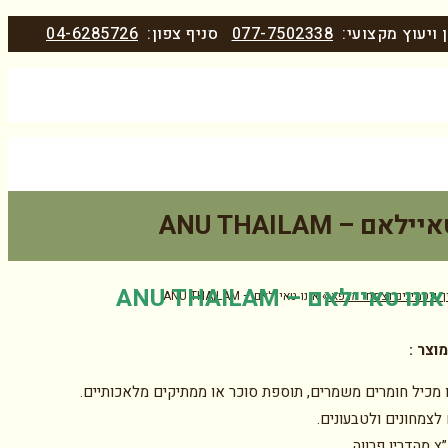
 ויעוץ מקצועי:
077-7502338
סניף צפון:
04-6285726
לאם – ANU THAILAM
אונו טאיילאם – ANU THAILAM
ך ויטמינים וצמחי מרפא
»
אונו טאיילאם – ANU THAILAM
מוצר
:
ו מכיל חומרים משמרים, תוספת סוכר או ממתיקים מלאכותיים.
לצמחונים ולטבעונים.
 מהדרין פרווה.