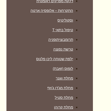
דלקת מפרקים ראומטית
התקרחות – אלופסיה ארטה
וסקוליטיס
טיפול בתאי T
תרומבוציתופניה
טרשת נפוצה
ילפת שטוחה ליכן פלנוס
לופוס (זאבת)
מחלת ווגנר
מחלת מג’דו ג’וזף
מחלת סטיל
מחלת קרוהן