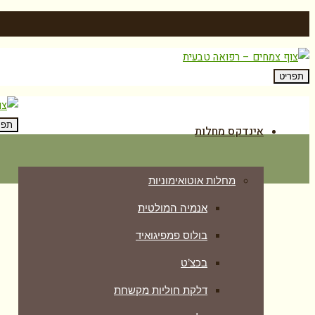
תפריט
תפר
אינדקס מחלות
מחלות אוטואימוניות
אנמיה המולטית
בולוס פמפיגואיד
בכצ’ט
דלקת חוליות מקשחת