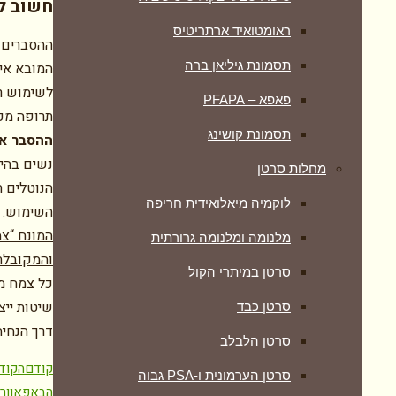
חשוב לע
ראומטואיד ארתריטיס
ההסברים 
תסמונת גיליאן ברה
המובא אינ
לשימוש רפ
פאפא – PFAPA
תרופה מכל
תסמונת קושינג
ההסבר אי
נשים בהיר
מחלות סרטן
הנוטלים ת
לוקמיה מיאלואידית חריפה
השימוש.
המונח “צמ
מלנומה ומלנומה גרורתית
והמקובלת
סרטן במיתרי הקול
כל צמח מר
שיטות ייצ
סרטן כבד
דרך הנחיה
סרטן הלבלב
קודם
הקוד
סרטן הערמונית ו-PSA גבוה
הבא
פאוורפולנס