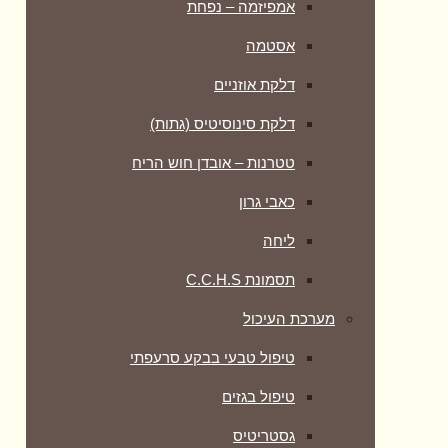
אמפיזמה – נפחת
אסטמה
דלקת אוזניים
דלקת סינוסיטיס (גתות)
טטרנות – אובדן חוש הריח
כאבי גרון
ליחה
תסמונת C.C.H.S
מערכת העיכול
טיפול טבעי בבקע סרעפתי
טיפול בגזים
גסטריטיס