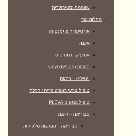
שוונומה וסטיבולרית
מחלות עור
אורטיקריה פיגמנטוזה
אקנה
אטופיק דרמטיטיס
בהרות (פטריית) שמש
ויטיליגו – בהקת
טיפול טבעי באורטיקריה / חרלת
טיפול בנגעים PLEVA
סבוריאה – דהנת
סבוריאה – המלצות מלקוחות