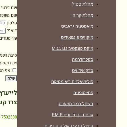
מחלת סטיל
שם פרטי
שם משפח
מחלת קרוהן
טלפון
מיאסטניה גראביס
דוא"ל
מיקוזיס פונגואידיס
עיר מגורי
מיקס קונקטיב M.C.T.D
סיבת הפני
סקלרודרמה
צק בוקס א
אני מ
סרקואידוזיס
שלח
פולימיאלגיה ריאומטיקה
לייעוץ 
‏פנציטופניה
צרו קש
השתל כנגד המאכסן
קדחת ים תיכונית F.M.F
-7502338
טיפול טבעי בקוליטיס כיבית