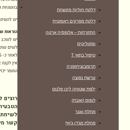
בהשגחת הר
דלקת חוליות מקשחת
יש להשיגו באר
דלקת מפרקים ראומטית
הוראות ש
התקרחות – אלופסיה ארטה
יש לשכב ע
וסקוליטיס
לשים שתי
לאחר כ- 5 דקות אפשר ללכת למקלחת ולשטוף את הפה.
טיפול בתאי T
אין לקנח את האף
תרומבוציתופניה
החומר יכול
טרשת נפוצה
ילפת שטוחה ליכן פלנוס
רוצים ל
לופוס (זאבת)
הטבעית
מחלת ווגנר
לשיחת י
קשר מיי
מחלת מג’דו ג’וזף