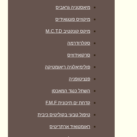
מיאסטניה גראביס
מיקוזיס פונגואידיס
מיקס קונקטיב M.C.T.D
סקלרודרמה
סרקואידוזיס
פולימיאלגיה ריאומטיקה
‏פנציטופניה
השתל כנגד המאכסן
קדחת ים תיכונית F.M.F
טיפול טבעי בקוליטיס כיבית
ראומטואיד ארתריטיס