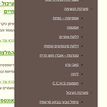
עיכול 
מערכת הנשימה
חיים
אמפיזמה – נפחת
איתן היקר 
אסטמה
המסור והמ
דלקת אוזניים
קרא עוד »
דלקת סינוסיטיס (גתות)
המלצה 
טטרנות – אובדן חוש הריח
כאבי גרון
דיספפסיה 
נפיחות וב
ליחה
קרא עוד »
תסמונת C.C.H.S
מאמרים ומ
מערכת העיכול
אונטסו
טיפול טבעי בבקע סרעפתי