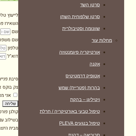
סרטן השד
לייעוץ טלפ
סרטן שלפוחית השתן
השאירו פרט
שוונומה וסטיבולרית
שם
שם משפח
מחלות עור
טלפון
אורטיקריה פיגמנטוזה
דוא"ל
אקנה
אטופיק דרמטיטיס
סיבת פניי
צק בוקס א
בהרות (פטריית) שמש
אני מ
ויטיליגו – בהקת
שליחה
קולגן פור
טיפול טבעי באורטיקריה / חרלת
בשילוב עם 
טיפול בנגעים PLEVA
מבית היוצ
סבוריאה – דהנת