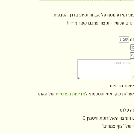
וני ומידע נוסף על אבחון וסיוע בדרך הטבעית
ים עכשיו - וניצור עמכם קשר מיידי!
ה
ה
ישור מדיניות
אשר/ת שקראתי והסכמתי ל
מדיניות הפרטיות
של האתר
טה פלוס
חומצה היאלורונית וויטמין C
ר של "צוף צמחים"