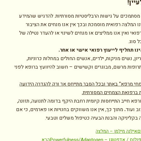
יין!
מסתמכים על גישות הרבליסטיות מסורתיות. להדגיש שהמידע
ו המלצה רפואית מוסמכת ובכך אין אנו מנחים את הציבור
ואי ואין אנו ממליצים או מנחים לשינוי או להעדר נטילה של
 סוג.
נו תחליף לייעוץ רפואי אישי או אחר.
יון, נשים מניקות, ילדים, אנשים החולים במחלות כרוניות,
רופות מרשם, מבוגרים וקשישים – חשוב להיוועץ ברופא לפני
חי מרפא” באתר ובכל הסבר מתייחס אך ורק להגדרה הידועה
 ברפואת הצמחים המסורתית.
פא חייב התייחסות קיומית רחבת היקף בדומה לתנועה, תזונה,
וב ועוד
.
מתוך כך, אין אנו משווקים בחנויות או פארמים, כי אם
 בקליניקה והבנת הבעיה כטיפול משלים וטבעי.
ם
אילנה מילמן – המלצה
 / אדפטוגן – Powerfulness/Adaptogen
הבא