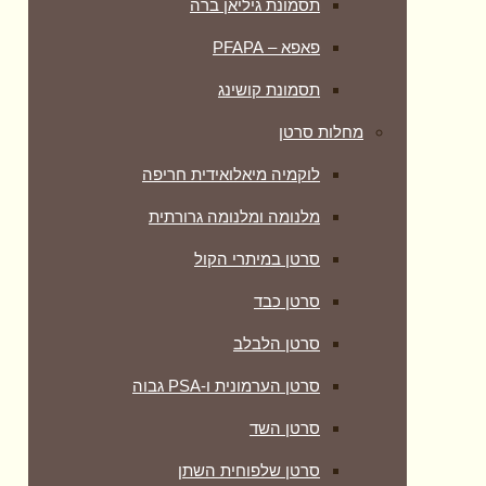
תסמונת גיליאן ברה
פאפא – PFAPA
תסמונת קושינג
מחלות סרטן
לוקמיה מיאלואידית חריפה
מלנומה ומלנומה גרורתית
סרטן במיתרי הקול
סרטן כבד
סרטן הלבלב
סרטן הערמונית ו-PSA גבוה
סרטן השד
סרטן שלפוחית השתן