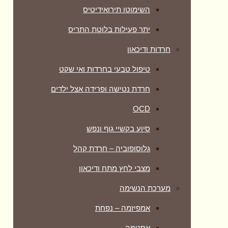
השימוטו תירואידיטיס
יתר פעילות בלוטת התריס
חרדות ודיכאון
טיפול טבעי בחרדות ואי שקט
חרדת נטישה ופרידה אצל ילדים
OCD
סיוע בקשיי גוף ונפש
גלוסופוביה – חרדת קהל
מצבי לחץ מתח ודיכאון
מערכת הנשימה
אמפיזמה – נפחת
אסטמה