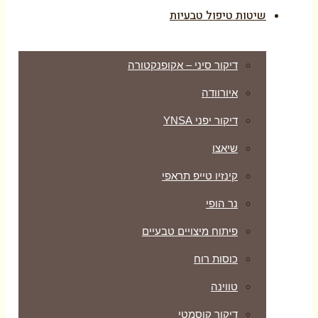
שיטות טיפול טבעיות
דיקור סיני – אקופנקטורה
איורוודה
דיקור יפני YNSA
שיאצו
קינזיו טייפ תראפי
נר הופי
פיתוח מיצויים טבעיים
כוסות רוח
טווינה
דיקור קוסמטי