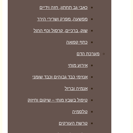
כאבי גב תחתון, חזה וידיים
מפשעה, מפרק ושרירי הירך
שוק, ברכיים, קרסול וכף הרגל
כתף קפואה
מערכת הדם
אירוע מוחי
אנזימי כבד גבוהים וכבד שומני
אנמיה וברזל
טיפול בשבץ מוחי – שיקום וחיזוק
טלסמיה
טרשת העורקים