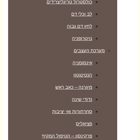
כולסטרול טריגליצרידים
לב וכלי דם
לחץ דם גבוה
נויטרופניה
מערכת העצבים
אינסומניה
הנטינגטון
מיגרנה – כאב ראש
נדודי שינה
סחרחורות ואי יציבות
פציאליס
פרקינסון – הטיפול המקיף