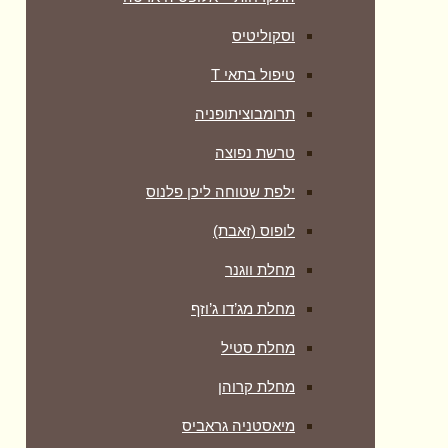
וסקוליטיס
טיפול בתאי T
תרומבוציתופניה
טרשת נפוצה
ילפת שטוחה ליכן פלנוס
לופוס (זאבת)
מחלת ווגנר
מחלת מג’דו ג’וזף
מחלת סטיל
מחלת קרוהן
מיאסטניה גראביס