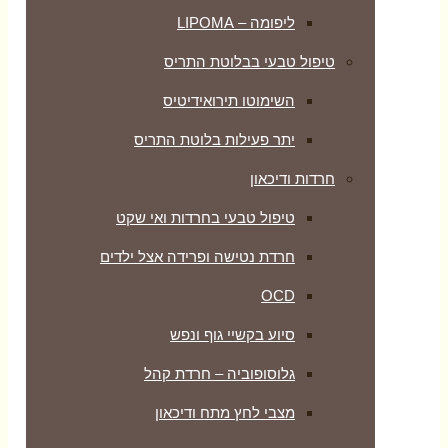
ליפומה – LIPOMA
טיפול טבעי בבלוטת התריס
השימוטו תירואידיטיס
יתר פעילות בלוטת התריס
חרדות ודיכאון
טיפול טבעי בחרדות ואי שקט
חרדת נטישה ופרידה אצל ילדים
OCD
סיוע בקשיי גוף ונפש
גלוסופוביה – חרדת קהל
מצבי לחץ מתח ודיכאון