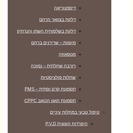
דיסמנוריאה
דלקת בצוואר הרחם
דלקת בשלפוחית השתן והנרתיק
מיומות – שרירנים ברחם
מנופאוזה
רזרבה שחלתית – נמוכה
שחלות פולציסטיות
תסמונת קדם וסתית – PMS
תסמונת האגן הכואב CPPC
טיפול טבעי במחלות עיניים
היפרדות הזגוגית P.V.D