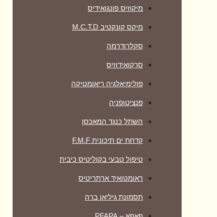
מיקוזיס פונגואידיס
מיקס קונקטיב M.C.T.D
סקלרודרמה
סרקואידוזיס
פולימיאלגיה ריאומטיקה
‏פנציטופניה
השתל כנגד המאכסן
קדחת ים תיכונית F.M.F
טיפול טבעי בקוליטיס כיבית
ראומטואיד ארתריטיס
תסמונת גיליאן ברה
פאפא – PFAPA