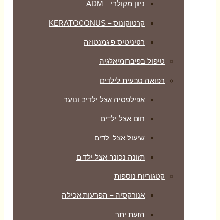
ניוון מקולרי – ADM
קרטוקונוס – KERATOCONUS
רטיניטיס פיגמנטוזה
טיפול בפיברומיאלגיה
רפואה טבעית לילדים
אפילפסיה אצל ילדים ונוער
חום אצל ילדים
שיעול אצל ילדים
תזונה נכונה אצל ילדים
קטגוריות נוספות
אנורקסיה – הפרעות אכילה
הזעת יתר