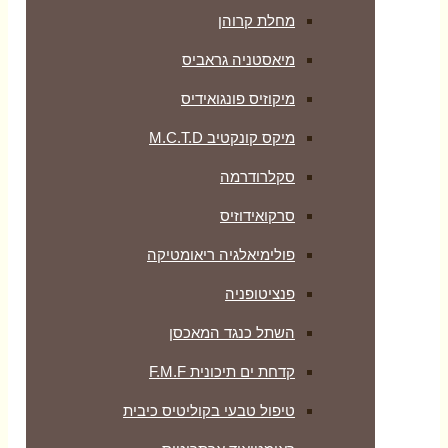
מחלת קרוהן
מיאסטניה גראביס
מיקוזיס פונגואידיס
מיקס קונקטיב M.C.T.D
סקלרודרמה
סרקואידוזיס
פולימיאלגיה ריאומטיקה
‏פנציטופניה
השתל כנגד המאכסן
קדחת ים תיכונית F.M.F
טיפול טבעי בקוליטיס כיבית