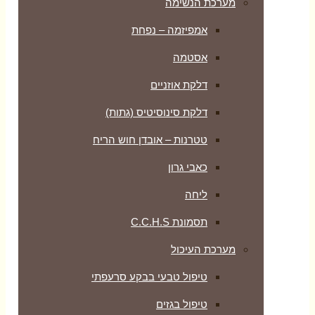
מערכת הנשימה
אמפיזמה – נפחת
אסטמה
דלקת אוזניים
דלקת סינוסיטיס (גתות)
טטרנות – אובדן חוש הריח
כאבי גרון
ליחה
תסמונת C.C.H.S
מערכת העיכול
טיפול טבעי בבקע סרעפתי
טיפול בגזים