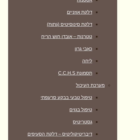
דלקת אוזניים
דלקת סינוסיטיס (גתות)
טטרנות – אובדן חוש הריח
כאבי גרון
ליחה
תסמונת C.C.H.S
מערכת העיכול
טיפול טבעי בבקע סרעפתי
טיפול בגזים
גסטריטיס
דיבריטיקוליטיס – דלקת הסעיפים