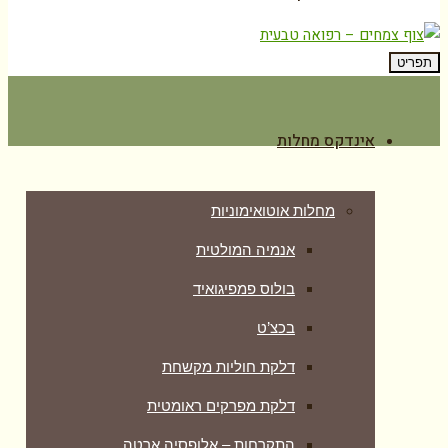
תפריט
אינדקס מחלות
מחלות אוטואימוניות
אנמיה המולטית
בולוס פמפיגואיד
בכצ’ט
דלקת חוליות מקשחת
דלקת מפרקים ראומטית
התקרחות – אלופסיה ארטה