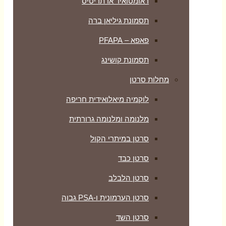
ראומטואיד ארתריטיס
תסמונת גיליאן ברה
פאפא – PFAPA
תסמונת קושינג
מחלות סרטן
לוקמיה מיאלואידית חריפה
מלנומה ומלנומה גרורתית
סרטן במיתרי הקול
סרטן כבד
סרטן הלבלב
סרטן הערמונית ו-PSA גבוה
סרטן השד