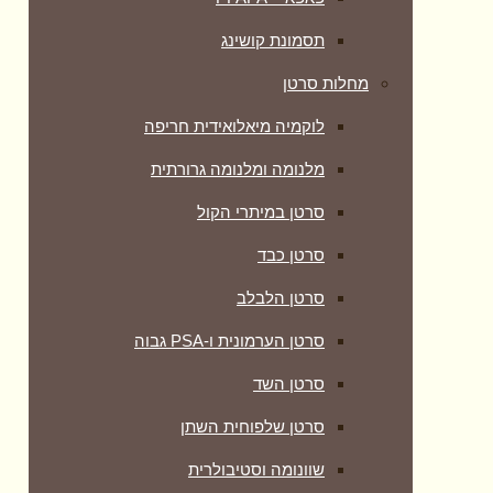
תסמונת קושינג
מחלות סרטן
לוקמיה מיאלואידית חריפה
מלנומה ומלנומה גרורתית
סרטן במיתרי הקול
סרטן כבד
סרטן הלבלב
סרטן הערמונית ו-PSA גבוה
סרטן השד
סרטן שלפוחית השתן
שוונומה וסטיבולרית