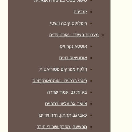
טיפול טבעי בפיסורה אנאלית
קנדידה
ריפלוקס קיבה וושטי
מערכת השלד – אורטופדיה
אוסטאונקרוזיס
אוסטיאופורוזיס
דלקת מפרקים פסוריאטית
כאבי ברכיים – אוסטאונקרוזיס
בעיות גב ועמוד שדרה
צוואר, גב עליון וכתפיים
כאבי גב תחתון, חזה וידיים
מפשעה, מפרק ושרירי הירך