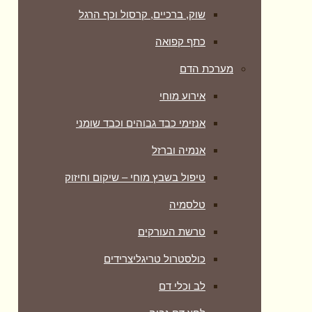
שוק, ברכיים, קרסול וכף הרגל
כתף קפואה
מערכת הדם
אירוע מוחי
אנזימי כבד גבוהים וכבד שומני
אנמיה וברזל
טיפול בשבץ מוחי – שיקום וחיזוק
טלסמיה
טרשת העורקים
כולסטרול טריגליצרידים
לב וכלי דם