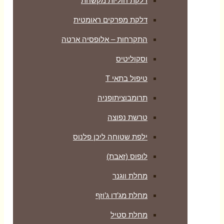
דלקת חוליות מקשחת
דלקת מפרקים ראומטית
התקרחות – אלופסיה ארטה
וסקוליטיס
טיפול בתאי T
תרומבוציתופניה
טרשת נפוצה
ילפת שטוחה ליכן פלנוס
לופוס (זאבת)
מחלת ווגנר
מחלת מג’דו ג’וזף
מחלת סטיל