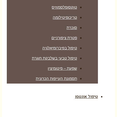
טוקסופלסמוזיס
טריכופיטילומה
סוכרת
פטרת ציפורניים
טיפול בפיברומיאלגיה
טיפול טבעי בשלבקת חוגרת
שפעת – פיטומיצין
תסמונת העייפות הכרונית
טיפול אונטסו