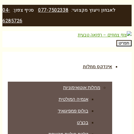
לאבחון ויעוץ מקצועי:
077-7502338
סניף צפון:
04-
6285726
תפריט
אינדקס מחלות
מחלות אוטואימוניות
אנמיה המולטית
בולוס פמפיגואיד
בכצ’ט