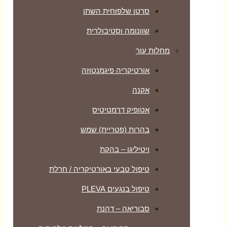
סרטן שלפוחית השתן
שוונומה וסטיבולרית
מחלות עור
אורטיקריה פיגמנטוזה
אקנה
אטופיק דרמטיטיס
בהרות (פטריית) שמש
ויטיליגו – בהקת
טיפול טבעי באורטיקריה / חרלת
טיפול בנגעים PLEVA
סבוריאה – דהנת