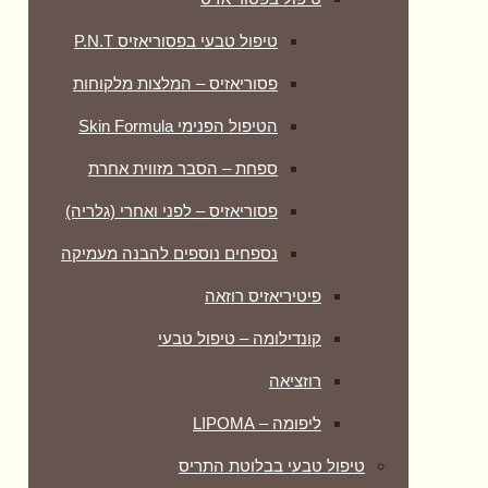
טיפול טבעי בפסוריאזיס P.N.T
פסוריאזיס – המלצות מלקוחות
הטיפול הפנימי Skin Formula
ספחת – הסבר מזווית אחרת
פסוריאזיס – לפני ואחרי (גלריה)
נספחים נוספים להבנה מעמיקה
פיטיריאזיס רוזאה
קונדילומה – טיפול טבעי
רוזציאה
ליפומה – LIPOMA
טיפול טבעי בבלוטת התריס