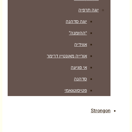
יוגה תרפיה
יוגה סדהנה
“ההזמנה”
אווידיה
אורייה מאונטיין דרימר
אי פגיעה
סדהנה
פטיסוטגאמי
Strongon