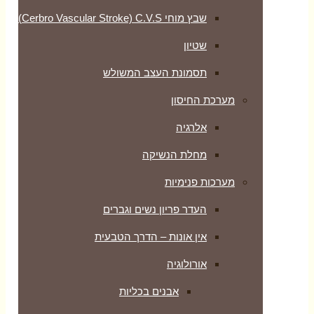
שבץ מוחי Cerbro Vascular Stroke) C.V.S)
שטיון
תסמונת העצב המשולש
מערכת החיסון
אלרגיה
מחלת הנשיקה
מערכות פנימיות
העדר פריון נשים וגברים
אין אונות – הדרך הטבעית
אורולוגיה
אבנים בכליות