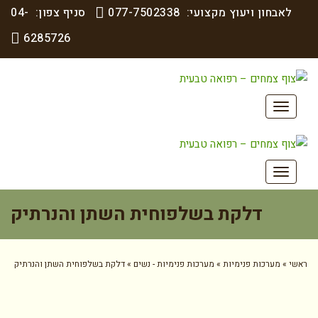
077-750
סניף צפון:
04-
6285726
ית השתן והנרתיק
- נשים
»
דלקת בשלפוחית השתן והנרתיק
דלקת
בשלפוחית