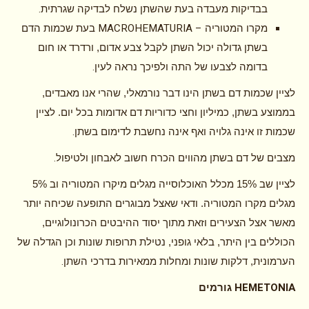
.
בבדיקות מעבדה בעת שהשתן נשלח לבדיקה שגרתית
MACROHEMATURIA –
מקרו המטוריה
בעת שכמות הדם
בשתן גדולה יכול השתן לקבל צבע אדום, ורדרד או חום
.
בדומה לצבעו של התה ולפיכך נראה לעין
לציין שכמות דם בשתן הינו דבר נורמאלי, שהרי אנו מאבדים,
בממוצע בשתן, כמיליון וחצי כדוריות דם אדומות בכל יום. לציין
.
שכמות זו אינה גלויה ואף אינה נחשבת לדימום בשתן
.
מצבים של דם בשתן מהווים הכרח חשוב לאבחון ולטיפול
לציין שב 15% מכלל האוכלוסייה מגלים מיקרו המטוריה וב 5%
מגלים מקרו המטוריה. ודאי שאצל מבוגרים התופעה שכיחה יותר
מאשר אצל הצעירים וזאת מתוך יסוד ההיבטים הכרונולוגיים,
הכוללים בין היתר, בלאי גופני, נטילת תרופות שונות וכן הגדלה של
.
הערמונית, דלקות שונות ומחלות ממאירות בדרכי השתן
HEMETONIA
גורמים