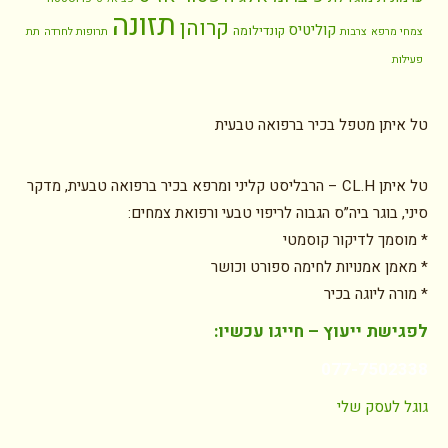
תזונה
קרוהן
קוליטיס
קונדילומה
צמחי מרפא
צרבות
תרופות לחרדה
תת
פעילות
טל איתן מטפל בכיר ברפואה טבעית
טל איתן CL.H – הרבליסט קליני ומרפא בכיר ברפואה טבעית, מדקר
סיני, בוגר ביה”ס הגבוה לריפוי טבעי ורפואת צמחים:
* מוסמך לדיקור קוסמטי
* מאמן אמנויות לחימה ספורט וכושר
* מורה ליוגה בכיר
לפגישת ייעוץ – חייגו עכשיו:
077-7502338
גוגל לעסק שלי