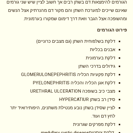
הגורמים להימצאות דם בשתן רבים אך חשוב לציין שיש שני גורמים
שאינם שייכים למערכת השתן והם מקור דם מהנרתיק אצל הנשים
.
ומהשופכה אצל הגבר וזאת דרך דימום שמקורו בערמונית
פירוט הגורמים
דלקת בשלפוחית השתן (גם מצבים כרוניים)
אבנים בכליות
דלקת בערמונית
גידולים בדרכי השתן
GLOMERULONEPEPHRITIS
דלקת פקעיות הכליה
PYELONEPHRITIS
דלקת אגן הכליה והכליה
URETHRAL ULCERATION
מצבי כיב בשופכה
HYPERCATIUR
סידן רב בשתן
לציין שסידן בשתן נובע מנטילת משתנים, היפותירואיד יתר
.
לחץ דם ועוד
דלקת מפרקים שגרונית
medullary cystic disease
דלקת ציסטית