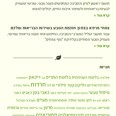
תושבי ראשון לציון והסביבה המחפשים מענה טבעי, שורשי ומעמיק
לבעיות בריאותיות ולשיפור איכות החיים, יכולים למצוא
קרא עוד »
צמחי מרפא בצפון: חוכמת הטבע בשירות הבריאות שלכם
עבור תושבי הגליל המערבי והסביבה, החיפוש אחר מענה בריאותי שורשי,
מעמיק וטבעי מסתיים בקליניקת “צוף צמחים”.
קרא עוד »
תגיות
בלוטת התריס
דיכאון
בלוטת הערמונית
אלרגיה
גב
דיספפסיה
חרדות
הליקובקטר פילורי
חרדה
היפרתירואידיזם
טיפול בחרדה
כאבי בטן
טיפול טבעי
כאבים
כאבי
כאב
יתר פעילות
טרשת נפוצה
מעיים
ראש
לחץ נפשי
מחלה אוטואימונית
מערכת העיכול
לחץ דם
סרטן
ערמונית
סבוריאה
סוכרת
עיניים
עייפות
סבוריאה בקרקפת
סינוסיטיס
עור
פסוריאזיס
פיברומיאלגיה
ערמונית מוגדלת
פרוסטטה
פציאליס