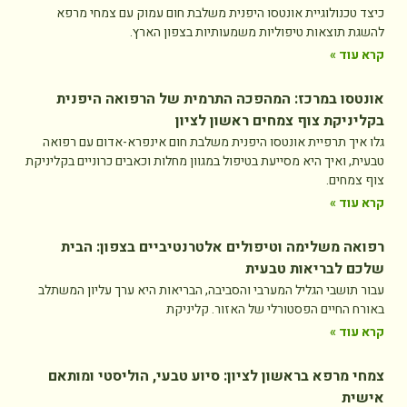
כיצד טכנולוגיית אונטסו היפנית משלבת חום עמוק עם צמחי מרפא
להשגת תוצאות טיפוליות משמעותיות בצפון הארץ.
קרא עוד »
אונטסו במרכז: המהפכה התרמית של הרפואה היפנית
בקליניקת צוף צמחים ראשון לציון
גלו איך תרפיית אונטסו היפנית משלבת חום אינפרא-אדום עם רפואה
טבעית, ואיך היא מסייעת בטיפול במגוון מחלות וכאבים כרוניים בקליניקת
צוף צמחים.
קרא עוד »
רפואה משלימה וטיפולים אלטרנטיביים בצפון: הבית
שלכם לבריאות טבעית
עבור תושבי הגליל המערבי והסביבה, הבריאות היא ערך עליון המשתלב
באורח החיים הפסטורלי של האזור. קליניקת
קרא עוד »
צמחי מרפא בראשון לציון: סיוע טבעי, הוליסטי ומותאם
אישית