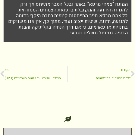
המונח “צמחי מרפא” באתר ובכל הסבר מתייחס אך ורק
להגדרה הידועה והמקובלת ברפואת הצמחים המסורתית.
כל צמח מרפא חייב התייחסות קיומית רחבת היקף בדומה
לתנועה, תזונה, שיטות ייצוב ועוד
.
מתוך כך, אין אנו משווקים
בחנויות או פארמים, כי אם דרך הנחיה בקליניקה והבנת
הבעיה כטיפול משלים וטבעי.
הקודם
הבא
דלקת מפרקים פסוריאטית
הגדלה שפירה של בלוטת הערמונית (BPH)