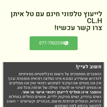
לייעוץ טלפוני חינם עם טל איתן
CL.H
צרו קשר עכשיו!
077-7502338
חשוב לעיין!
ההסברים מסתמכים על גישות הרבליסטיות מסורתיות.
להדגיש שהמידע המובא אינו המלצה רפואית מוסמכת ובכך
אין אנו מנחים את הציבור לשימוש רפואי ואין אנו ממליצים
או מנחים לשינוי או להעדר נטילה של תרופה מכל סוג.
ההסבר אינו תחליף לייעוץ רפואי אישי או אחר.
נשים בהיריון, נשים מניקות, ילדים, אנשים החולים במחלות
כרוניות, הנוטלים תרופות מרשם, מבוגרים וקשישים – חשוב
להיוועץ ברופא לפני השימוש.