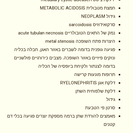
METABOLIC ACIDOSIS
חמצת מטבולית
NEOPLASM
גידול
sarcoidosis
סרקואידוזיס
acute tubulan necnosis
נמק של התאים הטובולריים
metal stenosis
היצרות פתח השופכה
פגיעה גופנית בדומה לשברים באזור האגן, חבלה בכליה
ונזקים פיזיים באזור השופכה. מצבים כירורגיים פולשניים
בדומה לצנתור ולקיחת ביופסיה של הכליה
תרופות מונעות קרישה
RYELONEPHRITIS
דלקת אגן
דלקת שלפוחית השתן
גידול
סרטן פי הטבעת
מאמצים להורדת שתן ברמה מספקת יוצרים פגיעה בכלי דם
קטנים