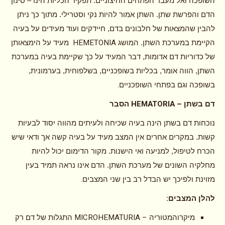
השופכה ואל מעבר הפתחים החיצוניים. תפקיד הכליות הינו – סינון
הדם והפרשת שתן. השתן אמור להיות נקי וסטרילי. מתוך כך ניתן
להבין שהמצאות של חלבונים בדם, חיידקים ועוד מעידים על בעיה
HEMETONIA
הקיימת במערכת השתן. המושג
מעיד על הימצאותן
של כדוריות דם אדומות, דבר המעיד על כך שקיימת בעיה במערכת
השתן, הווה אומר, בכליות בשופכניים, בשלפוחית, בערמונית,
.
בשופכה וגם בפתחי השופכניים
HEMATORIA –
דם בשתן
הסבר
נוכחות דם בשתן הינה בעיה שכיחה ולעיתים מהווה יסוד לבעיות
קשות. במקרים אחרים אין המצב מעיד על בעיה קשה אך ודאי שיש
הכרח לטיפול, למניעה ואי הישנות. מקור הדימום יכול להיות
מחלקיה השונים של מערכת השתן. הדם אינו נראה תמיד בעין
.
מזוינת ולפיכך יש הבדל רב בין שני המצבים
:
להלן המצבים
MICROHEMATURIA –
מיקרוהמטוריה
התגלות של דם רק