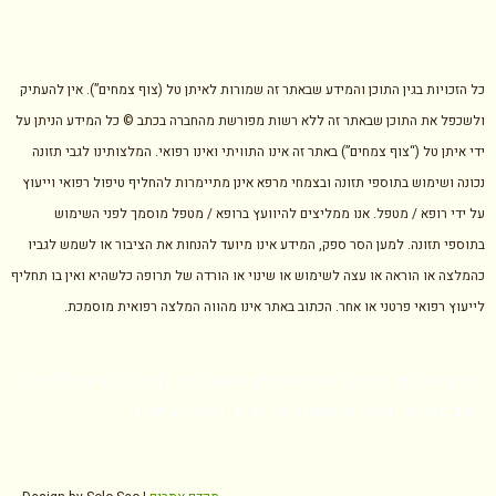
כל הזכויות בגין התוכן והמידע שבאתר זה שמורות לאיתן טל (צוף צמחים”). אין להעתיק
ולשכפל את התוכן שבאתר זה ללא רשות מפורשת מהחברה בכתב © כל המידע הניתן על
ידי איתן טל (“צוף צמחים”) באתר זה אינו התוויתי ואינו רפואי. המלצותינו לגבי תזונה
נכונה ושימוש בתוספי תזונה ובצמחי מרפא אינן מתיימרות להחליף טיפול רפואי וייעוץ
על ידי רופא / מטפל. אנו ממליצים להיוועץ ברופא / מטפל מוסמך לפני השימוש
בתוספי תזונה. למען הסר ספק, המידע אינו מיועד להנחות את הציבור או לשמש לגביו
כהמלצה או הוראה או עצה לשימוש או שינוי או הורדה של תרופה כלשהיא ואין בו תחליף
לייעוץ רפואי פרטני או אחר. הכתוב באתר אינו מהווה המלצה רפואית מוסמכת.
איתן טל (צוף צמחים), מרכז: הר ציון 6 ראשון לציון | צפון: החוחית 35 כפר
ורדים |
תקנון ותנאי שימוש
|
תקנון חנות
|
הצהרת נגישות