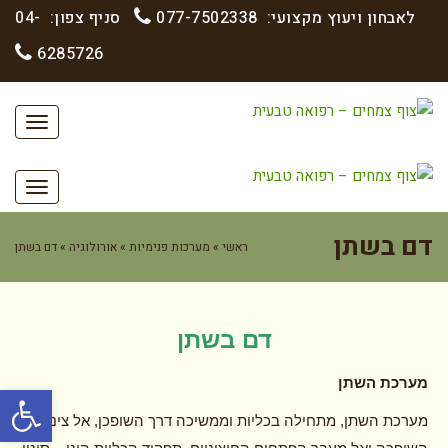
לאבחון ויעוץ מקצועי:
077-7502338
סניף צפון:
04-
6285726
תפריט
תפריט
דם בשתן
ראשי
»
מערכות פנימיות
»
אורולוגיה
»
דם בשתן
דם בשתן
מערכת השתן
פתח סרגל
מערכת השתן, מתחילה בכליות וממשיכה דרך השופכן, אל צינור