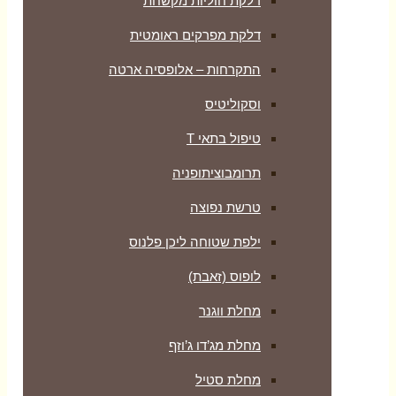
דלקת חוליות מקשחת
דלקת מפרקים ראומטית
התקרחות – אלופסיה ארטה
וסקוליטיס
טיפול בתאי T
תרומבוציתופניה
טרשת נפוצה
ילפת שטוחה ליכן פלנוס
לופוס (זאבת)
מחלת ווגנר
מחלת מג’דו ג’וזף
מחלת סטיל