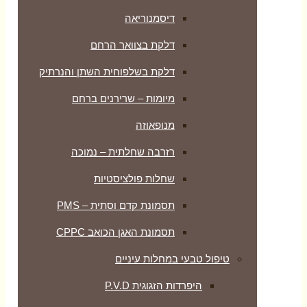
דיסמנוריאה
דלקת בצוואר הרחם
דלקת בשלפוחית השתן והנרתיק
מיומות – שרירנים ברחם
מנופאוזה
רזרבה שחלתית – נמוכה
שחלות פולציסטיות
תסמונת קדם וסתית – PMS
תסמונת האגן הכואב CPPC
טיפול טבעי במחלות עיניים
היפרדות הזגוגית P.V.D