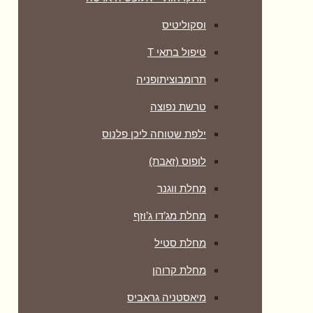
וסקוליטיס
טיפול בתאי T
תרומבוציתופניה
טרשת נפוצה
ילפת שטוחה ליכן פלנוס
לופוס (זאבת)
מחלת ווגנר
מחלת מג’דו ג’וזף
מחלת סטיל
מחלת קרוהן
מיאסטניה גראביס