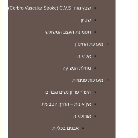
שבץ מוחי Cerbro Vascular Stroke) C.V.S)
שטיון
תסמונת העצב המשולש
מערכת החיסון
אלרגיה
מחלת הנשיקה
מערכות פנימיות
העדר פריון נשים וגברים
אין אונות – הדרך הטבעית
אורולוגיה
אבנים בכליות