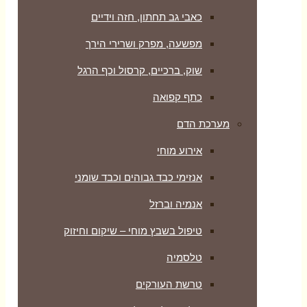
כאבי גב תחתון, חזה וידיים
מפשעה, מפרק ושרירי הירך
שוק, ברכיים, קרסול וכף הרגל
כתף קפואה
מערכת הדם
אירוע מוחי
אנזימי כבד גבוהים וכבד שומני
אנמיה וברזל
טיפול בשבץ מוחי – שיקום וחיזוק
טלסמיה
טרשת העורקים