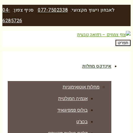
לאבחון ויעוץ מקצועי:
077-7502338
סניף צפון:
04-
6285726
תפריט
אינדקס מחלות
מחלות אוטואימוניות
אנמיה המולטית
בולוס פמפיגואיד
בכצ’ט