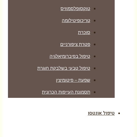
טוקסופלסמוזיס
טריכופיטילומה
סוכרת
פטרת ציפורניים
טיפול בפיברומיאלגיה
טיפול טבעי בשלבקת חוגרת
שפעת – פיטומיצין
תסמונת העייפות הכרונית
טיפול אונטסו