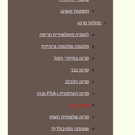
תסמונת קושינג
מחלות סרטן
לוקמיה מיאלואידית חריפה
מלנומה ומלנומה גרורתית
סרטן במיתרי הקול
סרטן כבד
סרטן הלבלב
סרטן הערמונית ו-PSA גבוה
סרטן השד
סרטן שלפוחית השתן
שוונומה וסטיבולרית