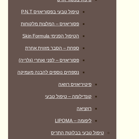
טיפול טבעי בפסוריאזיס P.N.T
פסוריאזיס – המלצות מלקוחות
הטיפול הפנימי Skin Formula
ספחת – הסבר מזווית אחרת
פסוריאזיס – לפני ואחרי (גלריה)
נספחים נוספים להבנה מעמיקה
פיטיריאזיס רוזאה
קונדילומה – טיפול טבעי
רוזציאה
ליפומה – LIPOMA
טיפול טבעי בבלוטת התריס