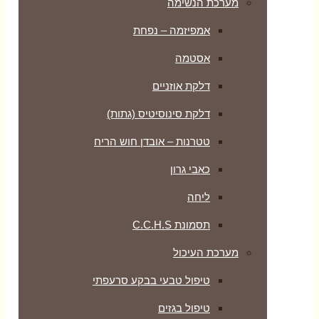
מערכת הנשימה
אמפיזמה – נפחת
אסטמה
דלקת אוזניים
דלקת סינוסיטיס (גתות)
טטרנות – אובדן חוש הריח
כאבי גרון
ליחה
תסמונת C.C.H.S
מערכת העיכול
טיפול טבעי בבקע סרעפתי
טיפול בגזים