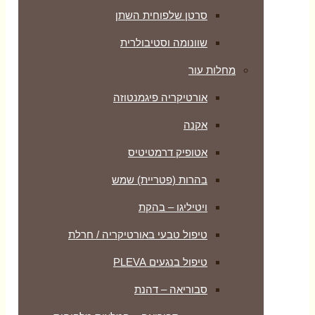
סרטן שלפוחית השתן
שוונומה וסטיבולרית
מחלות עור
אורטיקריה פיגמנטוזה
אקנה
אטופיק דרמטיטיס
בהרות (פטריית) שמש
ויטיליגו – בהקת
טיפול טבעי באורטיקריה / חרלת
טיפול בנגעים PLEVA
סבוריאה – דהנת