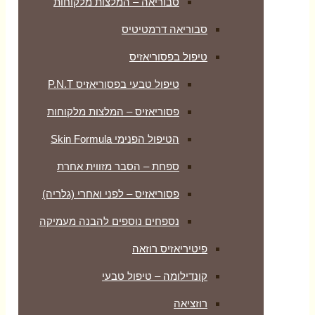
סבוריאה – המלצות מלקוחות
סבוריאה דרמטיטיס
טיפול בפסוריאזיס
טיפול טבעי בפסוריאזיס P.N.T
פסוריאזיס – המלצות מלקוחות
הטיפול הפנימי Skin Formula
ספחת – הסבר מזווית אחרת
פסוריאזיס – לפני ואחרי (גלריה)
נספחים נוספים להבנה מעמיקה
פיטיריאזיס רוזאה
קונדילומה – טיפול טבעי
רוזציאה