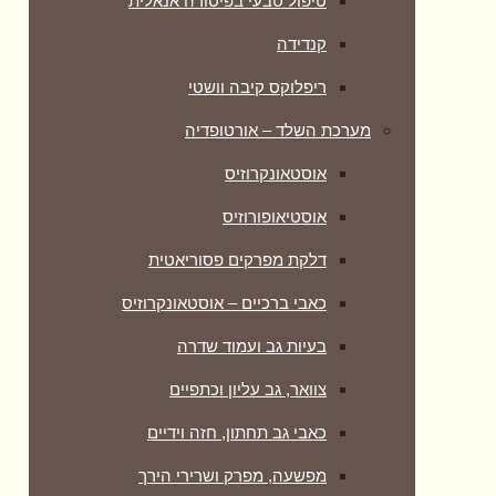
טיפול טבעי בפיסורה אנאלית
קנדידה
ריפלוקס קיבה וושטי
מערכת השלד – אורטופדיה
אוסטאונקרוזיס
אוסטיאופורוזיס
דלקת מפרקים פסוריאטית
כאבי ברכיים – אוסטאונקרוזיס
בעיות גב ועמוד שדרה
צוואר, גב עליון וכתפיים
כאבי גב תחתון, חזה וידיים
מפשעה, מפרק ושרירי הירך