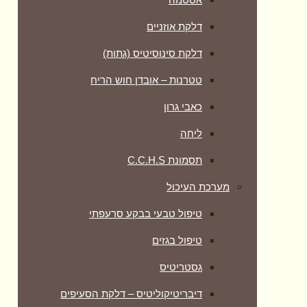
דלקת אוזניים
דלקת סינוסיטיס (גתות)
טטרנות – אובדן חוש הריח
כאבי גרון
ליחה
תסמונת C.C.H.S
מערכת העיכול
טיפול טבעי בבקע סרעפתי
טיפול בגזים
גסטריטיס
דיבריטיקוליטיס – דלקת הסעיפים