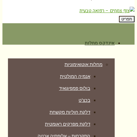
תפריט
אינדקס מחלות
מחלות אוטואימוניות
אנמיה המולטית
בולוס פמפיגואיד
בכצ’ט
דלקת חוליות מקשחת
דלקת מפרקים ראומטית
התקרחות – אלופסיה ארטה