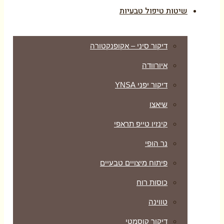
שיטות טיפול טבעיות
דיקור סיני – אקופנקטורה
איורוודה
דיקור יפני YNSA
שיאצו
קינזיו טייפ תראפי
נר הופי
פיתוח מיצויים טבעיים
כוסות רוח
טווינה
דיקור קוסמטי