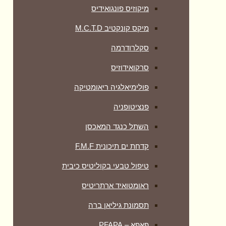
מיקוזיס פונגואידיס
מיקס קונקטיב M.C.T.D
סקלרודרמה
סרקואידוזיס
פולימיאלגיה ריאומטיקה
‏פנציטופניה
השתל כנגד המאכסן
קדחת ים תיכונית F.M.F
טיפול טבעי בקוליטיס כיבית
ראומטואיד ארתריטיס
תסמונת גיליאן ברה
פאפא – PFAPA