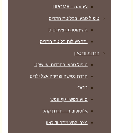
ליפומה – LIPOMA
טיפול טבעי בבלוטת התריס
השימוטו תירואידיטיס
יתר פעילות בלוטת התריס
חרדות ודיכאון
טיפול טבעי בחרדות ואי שקט
חרדת נטישה ופרידה אצל ילדים
OCD
סיוע בקשיי גוף ונפש
גלוסופוביה – חרדת קהל
מצבי לחץ מתח ודיכאון