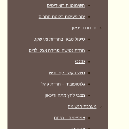
השימוטו תירואידיטיס
יתר פעילות בלוטת התריס
חרדות ודיכאון
טיפול טבעי בחרדות ואי שקט
חרדת נטישה ופרידה אצל ילדים
OCD
סיוע בקשיי גוף ונפש
גלוסופוביה – חרדת קהל
מצבי לחץ מתח ודיכאון
מערכת הנשימה
אמפיזמה – נפחת
אסטמה