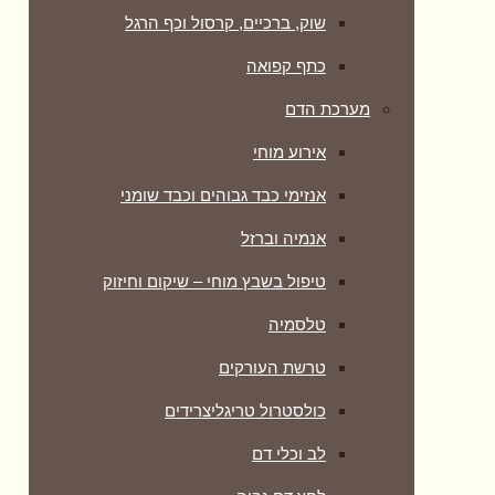
שוק, ברכיים, קרסול וכף הרגל
כתף קפואה
מערכת הדם
אירוע מוחי
אנזימי כבד גבוהים וכבד שומני
אנמיה וברזל
טיפול בשבץ מוחי – שיקום וחיזוק
טלסמיה
טרשת העורקים
כולסטרול טריגליצרידים
לב וכלי דם