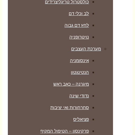
כולסטרול טריגליצרידים
לב וכלי דם
לחץ דם גבוה
נויטרופניה
מערכת העצבים
אינסומניה
הנטינגטון
מיגרנה – כאב ראש
נדודי שינה
סחרחורות ואי יציבות
פציאליס
פרקינסון – הטיפול המקיף