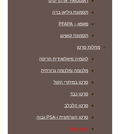
ראומטואיד ארתריטיס
תסמונת גיליאן ברה
פאפא – PFAPA
תסמונת קושינג
מחלות סרטן
לוקמיה מיאלואידית חריפה
מלנומה ומלנומה גרורתית
סרטן במיתרי הקול
סרטן כבד
סרטן הלבלב
סרטן הערמונית ו-PSA גבוה
סרטן השד