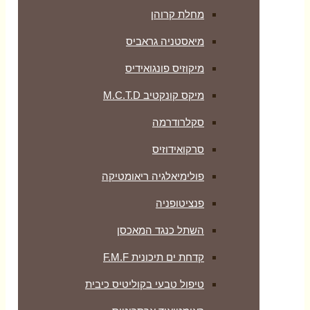
מחלת קרוהן
מיאסטניה גראביס
מיקוזיס פונגואידיס
מיקס קונקטיב M.C.T.D
סקלרודרמה
סרקואידוזיס
פולימיאלגיה ריאומטיקה
‏פנציטופניה
השתל כנגד המאכסן
קדחת ים תיכונית F.M.F
טיפול טבעי בקוליטיס כיבית