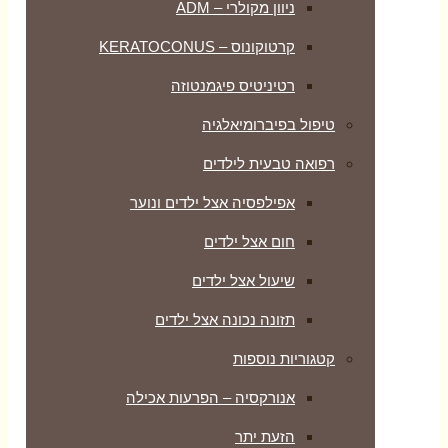
ניוון מקולרי – ADM
קרטוקונוס – KERATOCONUS
רטיניטיס פיגמנטוזה
טיפול בפיברומיאלגיה
רפואה טבעית לילדים
אפילפסיה אצל ילדים ונוער
חום אצל ילדים
שיעול אצל ילדים
תזונה נכונה אצל ילדים
קטגוריות נוספות
אנורקסיה – הפרעות אכילה
הזעת יתר