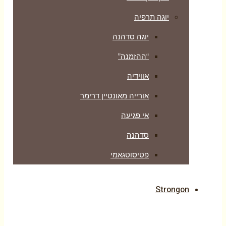
יוגה תרפיה
יוגה סדהנה
“ההזמנה”
אווידיה
אורייה מאונטיין דרימר
אי פגיעה
סדהנה
פטיסוטגאמי
Strongon