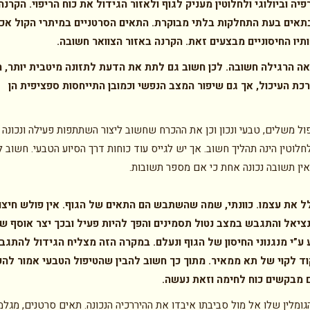
פיה וביולוגי ולחלוטין מעניק לגוף ולאזור הגידול את כוח הריפוי. הקרנה
בתאים בעת התחלקות בלתי מבוקרת. התאים הסרטניים במיתרי הקול אכן
ותיו החיסוניים מבצעים זאת. הקרנה באזור הצוואר חשובה.
אה הרגילה חשובה. לכן חשוב גם לתת את הדעת לתזונה מיטבית יותר, 
מערכת העיכול, אך גם שיפור המצב הנפשי וכמובן התייחסות ספציפית הן
ל משלים, טבעי ונכון וכן את ההכרח שחשוב ליצור השתתפות פעילה ונכונה 
וטין הינה תהליך חשוב. אך יש לגייס עוד כוחות דרך הסיוע הטבעי. חשוב ל
ין תשובה נכונה אחת כי אם מספר תשובות.
ל את עצמו. כוונתי, שמה שהשתבש הם התאים של הגוף. אין פולש חיצונ
טנציאל והתגבש במצב נטול תסמינים והפך להיות פעיל ובכך יצר אוסף ש
 ע”י מנגנוני החיסון של הגוף ונעלם. במקרה הזה מצליח הגידול להתגב
וד לקוי של תא ממאיר. מתוך כך חשוב להבין שהטיפול הטבעי אמור להע
הם מבקשים כוח לחימה וזאת נעשה
.
הגומלין שלו אל מול סביבתו איבדו את ההיררכיה הנכונה. תאים סרטנים, מגלמ