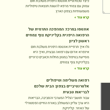
כיצד טכנולוגיית אונטסו היפנית משלבת חום
עמוק עם צמחי מרפא להשגת תוצאות טיפוליות
משמעותיות בצפון הארץ.
קרא עוד »
אונטסו במרכז: המהפכה התרמית של
הרפואה היפנית בקליניקת צוף צמחים
ראשון לציון
גלו איך תרפיית אונטסו היפנית משלבת חום
אינפרא-אדום עם רפואה טבעית, ואיך היא
מסייעת בטיפול במגוון מחלות וכאבים כרוניים
בקליניקת צוף צמחים.
קרא עוד »
רפואה משלימה וטיפולים
אלטרנטיביים בצפון: הבית שלכם
לבריאות טבעית
עבור תושבי הגליל המערבי והסביבה, הבריאות
היא ערך עליון המשתלב באורח החיים הפסטורלי
של האזור. קליניקת