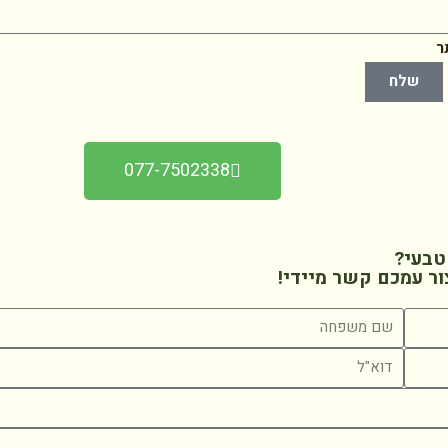
ר
שלח
077-7502338
טבעי?
ור עמכם קשר מיידי!