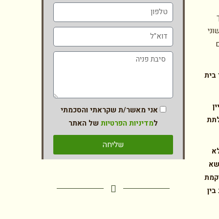
וני
ם
 בית
ן
אני מאשר/ת שקראתי והסכמתי
לתת
ל
מדיניות הפרטיות
של האתר
שליחה
לא
שא
וקמת
בין