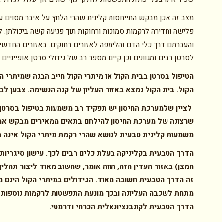
מצב זה אכן מבקש התייחסות קלינית שהרי הלחץ על איבר מסוים על
פלישה וחדירה לרקמות סמוכות ורחוקות תוך פגיעה קשה ביכולתן. ל
והעברתם דרך כלי הדם והלימפה לאזורים רחוקים. באזורים החדשים 
לסרטן רבים ומגוונים וכן קיים מספר רב של גידולי סרטן אופייניים.
הטיפול בסרטן בבית הקול או מיתרי הקול חייב הבנה שמיתרי הק
הקול. בית הקול נמצא באזור העליון של קנה הנשימה. צבען לב
לציין שלמערכת החיסון יש תפקיד רב משמעות בטיפול בסרטן ו
שרצונה של מערכת החיסון להילחם בתאים ממאירים מבקש אמצ
משמעות קלינית טבעית לנושא שהרי רקמת מיתרי הקול אינה 
הדרך הטבעית בקליניקה בעלת כלים רבים לכך. עישון סיגריות,
חמצן) באזור העדין הזה, הווה אומר, שחשוב מאוד ליצור תהלי
זה הדרך הטבעית חשובה מאוד. הגידולים במיתרי הקול הינם 
מתחת לשכבה העליונה ובכך מונעת התפשטות לרקמות נוספות ו
הדרך הטבעית לקונבנציונאלית הכרחי ודרמטי
.