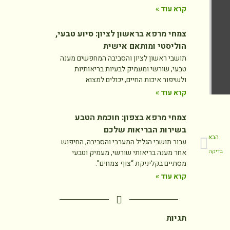
קרא עוד »
צמחי מרפא בראשון לציון: סיוע טבעי,
הוליסטי ומותאם אישית
תושבי ראשון לציון והסביבה המחפשים מענה
טבעי, שורשי ומעמיק לבעיות בריאותיות
ולשיפור איכות החיים, יכולים למצוא
קרא עוד »
צמחי מרפא בצפון: חוכמת הטבע
בשירות הבריאות שלכם
הבא
עבור תושבי הגליל המערבי והסביבה, החיפוש
בדיקה
אחר מענה בריאותי שורשי, מעמיק וטבעי
מסתיים בקליניקת “צוף צמחים”.
קרא עוד »
תגיות