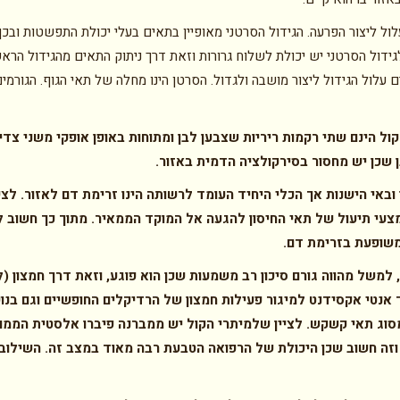
ול ליצור הפרעה. הגידול הסרטני מאופיין בתאים בעלי יכולת התפשטות ובכך
גידול הסרטני יש יכולת לשלוח גרורות וזאת דרך ניתוק התאים מהגידול הראש
עלול הגידול ליצור מושבה ולגדול. הסרטן הינו מחלה של תאי הגוף. הגורמי
ול הינם שתי רקמות ריריות שצבען לבן ומתוחות באופן אופקי משני צדי
ן שכן יש מחסור בסירקולציה הדמית באזור.
באי הישנות אך הכלי היחיד העומד לרשותה הינו זרימת דם לאזור. לציי
עי תיעול של תאי החיסון להגעה אל המוקד הממאיר. מתוך כך חשוב 
משופעת בזרימת דם
.
 למשל מהווה גורם סיכון רב משמעות שכן הוא פוגע, וזאת דרך חמצון (
ך אנטי אקסידנט למיגור פעילות חמצון של הרדיקלים החופשיים וגם בנו
מסוג תאי קשקש. לציין שלמיתרי הקול יש ממברנה פיברו אלסטית הממ
זה חשוב שכן היכולת של הרפואה הטבעת רבה מאוד במצב זה. השילוב 