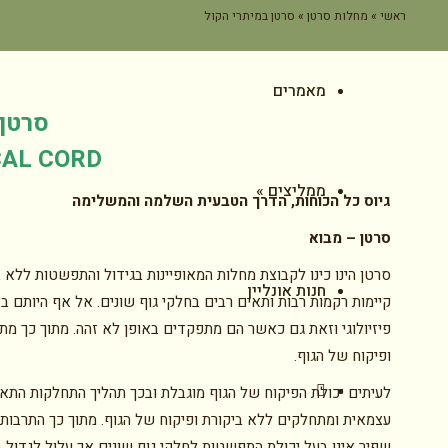
ראשי
»
מחלות סרטן
»
סרטן במיתרי הקול
מאמרים
סרטן 
CAL CORD
ממליצים
»
גיוס כל הכוחות, הדרך הטבעית השלמה והמשלימה
סרטן – מבוא
סרטן הינו כינו לקבוצת מחלות המאופיינות בגידול והתפשטות ללא ב
חנות אונליין
קיימות רקמות רבות ותאים רבים בחלקי גוף שונים. אל אף היותם בא
פיזיולוגי וזאת גם כאשר הם מתפקדים באופן לא זהה. מתוך כך מת
ופיקוח של הגוף.
לעיתים יכולת הפיקוח של הגוף מוגבלת ובכך תהליך התחלקות הת
עצמאית ומתחלקים ללא ביקורת ופיקוח של הגוף. מתוך כך התרבות הת
שפיר אינו בעל יכולת התפשטות לחלקי גוף שונים אך עלול לגדול בא