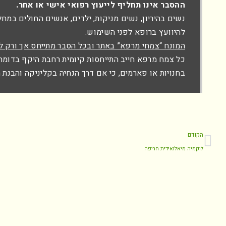
ההסבר אינו תחליף לייעוץ רפואי אישי או אחר.
נשים בהיריון, נשים מניקות, ילדים, אנשים החולים במח
להיוועץ ברופא לפני השימוש.
המונח “צמחי מרפא” באתר ובכל הסבר מתייחס אך ורק ל
כל צמח מרפא חייב התייחסות קיומית רחבת היקף בדומה ל
בחנויות או פארמים, כי אם דרך הנחיה בקליניקה והבנת
הקודם
לוקמיה מיאלואידית חריפה