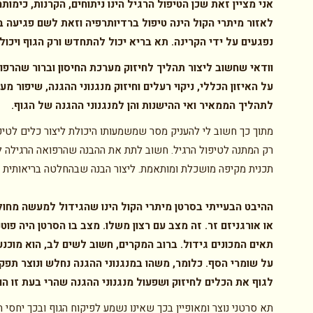
אני מציין זאת שכן הטיפול הרגיל הינו ניתוחים, הקרנות, כימותר
לאזור מיתרי הקול הינה טיפול ברדיותרפיה וזאת לשם פגיעה 
נפגעים על ידי הקרינה. תא בריא יכול להתחדש ורק הגוף ויכול
וודאי שחשוב ליצור תהליך לחיזוק מערכת החיסון וברור שהרפו
על האיזון הכללי, ניקוי רעלים וחיזוק מנגנוני ההגנה, שיפור 
לתהליך הממאיר ואי ההישנות והן למנגנוני ההגנה של הגוף
.
מתוך כך חשוב לי להעניק מסר שמשמעותו היכולת ליצור כלים לטיפו
רק המתנה לטיפול הרגיל. חשוב לתת את ההבנה שהרפואה הרגילה לחל
תכנית מקיפה מושכלת ומותאמת. ליצור הבנה שבהחלטה בריאותית א
ההיבט הבעייתי בסרטן מיתרי הקול הינו שהגידול למעשה מחול
או אורגניזם זר. זה מצב עם רצון משלו. מצב בו הסרטן היה פו
תאים המכונים גידול. ברוב המקרים, חשוב לשים לב, הוא מוכנע
על שומרי הסף. כלומר, משהו במנגנוני ההגנה נחלש ונוצר תפק
לגוף את הכלים לחיזוק ושפעול מנגנוני ההגנה שהרי בעת זו 
תא סרטני נוצר ומאופיין בכך שאינו נשמע לפיקוח הגוף ובכך יחסי 