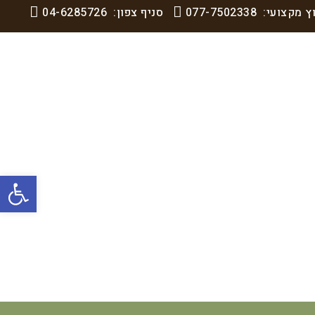
וץ מקצועי:
077-7502338
סניף צפון:
04-6285726
פתח סרגל