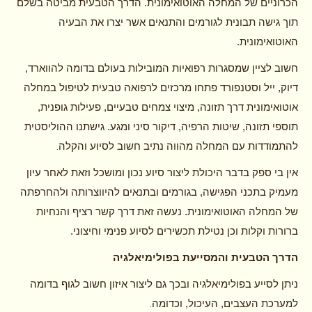
הכרוניים של המחלה האוטואימונית. הדרך הטבעית מביטה בשלם
תוך גישה תבונית לגורמים והתנאים אשר יצרו את הבעיה
האוטואימונית.
חשוב לציין שמסגרות רפואיות המובילות בעולם בדומה להווארד,
דיוק, ייל וסטנפורד פתחו מרכזים לרפואה טבעית לטיפול במחלה
אוטואימונית דרך תזונה, מיצוי צמחים טבעיים, פעילות גופנית,
תוספי תזונה, שיטות הרפיה, דיקור סיני ומגע. גישתנו ההוליסטית
.
להתמודדות עם המחלה מהווה נתיב חשוב לסיוע והקלה
אין בי ספק בדבר היכולת ליצור סיוע נכון ומושכל וזאת לאחר עיון
מעמיק בתכני הפגישה, בגורמים ובתנאים להיווצרותה ולהחרפתה
של המחלה האוטואימונית. נעשה זאת דרך קשר רציף והנחיות
ברורות וקלות וכן נטילת תכשירים לסיוע פנימי וחיצוני.
הדרך הטבעית והמסייעת בפולימיאלגיה
ניתן לסייע בפולימיאלגיה ובכך גם ליצור איזון חשוב לגוף בדומה
.
למערכת העצבים, העיכול, וכדומה