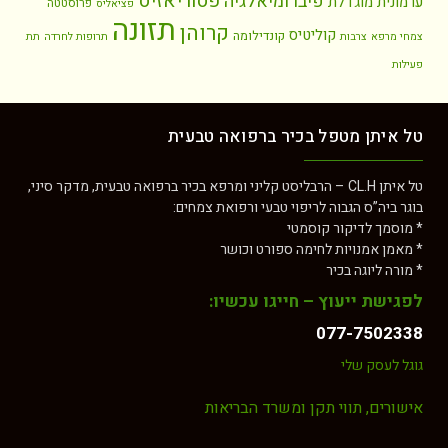
פסוריאזיס
פיברומיאלגיה
ערמונית מוגדלת
פרוסטטה
פציאליס
תזונה
קרוהן
קוליטיס
קונדילומה
צמחי מרפא
צרבות
תרופות לחרדה
תת
פעילות
טל איתן מטפל בכיר ברפואה טבעית
טל איתן CL.H – הרבליסט קליני ומרפא בכיר ברפואה טבעית, מדקר סיני,
בוגר ביה”ס הגבוה לריפוי טבעי ורפואת צמחים:
* מוסמך לדיקור קוסמטי
* מאמן אמנויות לחימה ספורט וכושר
* מורה ליוגה בכיר
לפגישת ייעוץ – חייגו עכשיו:
077-7502338
גוגל לעסק שלי
אישורים, תווי תקן ומשרד הבריאות