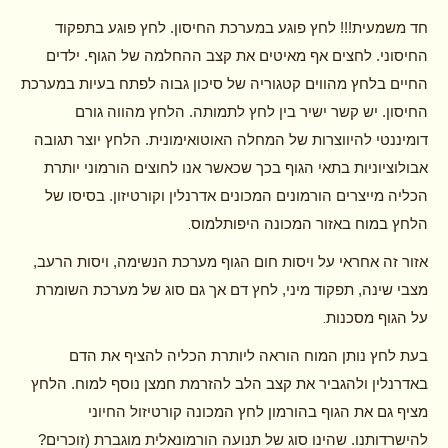
חד משמעית!!! לחץ פוגע במערכת החיסון. לחץ פוגע בתפקוד
החיסוני. לחצים אף מאיטים את קצב ההחלמה של הגוף. ילדים
החיים בלחץ מהווים קטגוריה של סיכון גבוה לפתח בעיות במערכת
החיסון. יש קשר ישיר בין לחץ לתמותה. הלחץ מהווה גורם
דומיננטי להיווצרות של המחלה האוטואימונית. הלחץ יוצר תגובה
אבולוציוניות בתאי הגוף בכך שכאשר אנו לחוצים הורמוני יותרת
הכליה מייצרים הורמונים המכונים אדרנלין וקורטיזון. בסיסו של
.
הלחץ במוח באזור המכונה היפותלמוס
אזור זה אחראי על ויסות חום הגוף מערכת הנשימה, ויסות הרעב,
מצבי שינה, תפקוד מיני, לחץ דם אך גם סוג של מערכת השומרת
.
על הגוף מסכנות
בעת לחץ נותן המוח הוראה ליותרת הכליה להציף את הדם
באדרנלין ולהגביר את קצב הלב להזרמת חמצן נוסף למוח. הלחץ
מציף גם את הגוף בהורמון לחץ המכונה קורטיזול החיוני
להישרדותנו. שהינו סוג של תנועה הורמונאלית מוגברת (זוכרים?