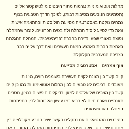
מחלות אוטואימוניות נגרמות מתוך היבטים מולטיפקטוריאליים
(תסמינים הנובעים מסיבות רבות), לפיכך הדרך הטבעית בצוף
צמחים נוקטת באסטרטגיה מסייעת הוליסטית ובהתאמה אישית
וזאת כדי לסייע ליסוד המחלה ולהיבטים הכרוניים. לזכור שהמחלה
נפוצה באזורי שפע ונדירה בחברה “פרימיטיבית”. המחלה התגלתה
בארצות הברית באמצע המאה העשרים וזאת דרך עלייה רבה
.
בצריכה המערבית הקלוקלת
צוף צמחים – אסטרטגיה מסייעת
קיים קשר בין תזונה לקויה העשירה בשומנים רווים, מזונות
מעובדים ורכיבים לא טבעיים לבין מחלות אוטואימוניות כמו כן קיים
קשר בין מצבים של אלרגיה למזון, רדיקלים חופשיים במזון, חסרים
תזונתיים ואורח חיים לא בריא כמו עישון ואלכוהול לבין התפתחות
.
המחלה האוטואימונית
בהיבטים המנטאליים אנו נתקלים בקשר ישיר הנובע מקורלציה בין
מתח נפשי וחוסר שקט פנימי לבין התפתחות המחלה. מתוך כך אנו