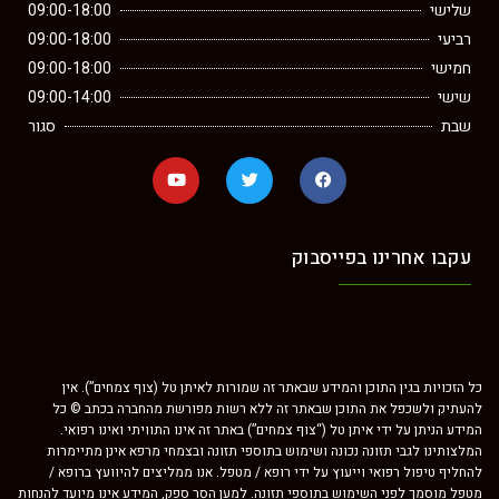
שלישי
09:00-18:00
רביעי
09:00-18:00
חמישי
09:00-18:00
שישי
09:00-14:00
שבת
סגור
עקבו אחרינו בפייסבוק
כל הזכויות בגין התוכן והמידע שבאתר זה שמורות לאיתן טל (צוף צמחים”). אין
להעתיק ולשכפל את התוכן שבאתר זה ללא רשות מפורשת מהחברה בכתב © כל
המידע הניתן על ידי איתן טל (“צוף צמחים”) באתר זה אינו התוויתי ואינו רפואי.
המלצותינו לגבי תזונה נכונה ושימוש בתוספי תזונה ובצמחי מרפא אינן מתיימרות
להחליף טיפול רפואי וייעוץ על ידי רופא / מטפל. אנו ממליצים להיוועץ ברופא /
מטפל מוסמך לפני השימוש בתוספי תזונה. למען הסר ספק, המידע אינו מיועד להנחות