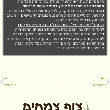
או מנחים לשינוי או להעדר נטילה של תרופה מכל סוג.
ההסבר אינו תחליף לייעוץ רפואי אישי או אחר.
נשים בהיריון, נשים מניקות, ילדים, אנשים החולים במחלות
כרוניות, הנוטלים תרופות מרשם, מבוגרים וקשישים – חשוב
להיוועץ ברופא לפני השימוש.
המונח “צמחי מרפא” באתר ובכל הסבר מתייחס אך ורק
להגדרה הידועה והמקובלת ברפואת הצמחים המסורתית.
כל צמח מרפא חייב התייחסות קיומית רחבת היקף בדומה
לתנועה, תזונה, שיטות ייצוב ועוד
.
מתוך כך, אין אנו משווקים
בחנויות או פארמים, כי אם דרך הנחיה בקליניקה והבנת
הבעיה כטיפול משלים וטבעי.
הקודם
הבא
סרקואידוזיס
‏פנציטופניה