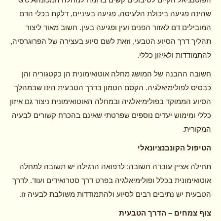
G.C.A
שהינה פגיעה ביכולת הלעיסה, פגיעה בעיניים, דלקת בכלי הדם
המובילים דם לאזור הפנים ועין ופגיעה בעין. חשוב מאוד ליצור
תהליך דרך הסיוע הטבעי, וזאת לשם סיוע בעצירה של הפרוגרסיה,
.
להתמודדות ולאיזון כללי
חשובה ההבנה של המושג מחלה אוטואימונית הן כקטגוריה והן
כבסיס לפולימיאלגיה. הקסם הטמון בדרך הטבעית הינו שבמהלך
הסיוע הממוקד בפולימיאלגיה ובמחלה האוטואימונית ניצור גם איזון
כללי ומימוש יעדים נוספים שפרטתי שאינם בהכרח קשורים לבעיה
.
המקורית
הטיפול הקונבנציונאלי
תחילה אציין עובדה חשובה: לרפואה הרגילה יש תשובה למחלה
אוטואימונית בכלל ופולימיאלגיה בפרט דרך סטרואידים ועוד. לדרך
הטבעית יש נתיבים רבים לסיוע ולהתמודדות משולבת לבעיה זו.
צוף צמחים – הדרך הטבעית