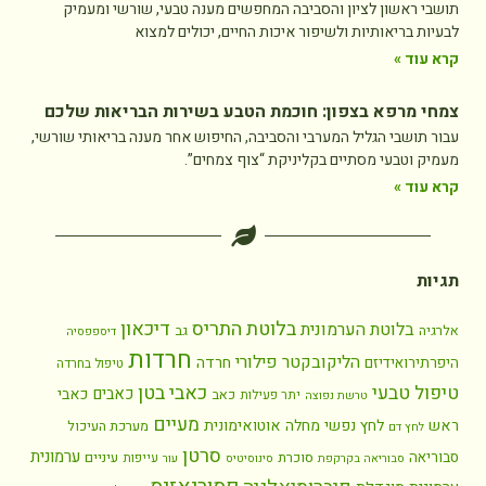
תושבי ראשון לציון והסביבה המחפשים מענה טבעי, שורשי ומעמיק
לבעיות בריאותיות ולשיפור איכות החיים, יכולים למצוא
קרא עוד »
צמחי מרפא בצפון: חוכמת הטבע בשירות הבריאות שלכם
עבור תושבי הגליל המערבי והסביבה, החיפוש אחר מענה בריאותי שורשי,
מעמיק וטבעי מסתיים בקליניקת “צוף צמחים”.
קרא עוד »
תגיות
בלוטת התריס
דיכאון
בלוטת הערמונית
אלרגיה
גב
דיספפסיה
חרדות
הליקובקטר פילורי
חרדה
היפרתירואידיזם
טיפול בחרדה
כאבי בטן
טיפול טבעי
כאבים
כאבי
כאב
יתר פעילות
טרשת נפוצה
מעיים
ראש
לחץ נפשי
מחלה אוטואימונית
מערכת העיכול
לחץ דם
סרטן
ערמונית
סבוריאה
סוכרת
עיניים
עייפות
סבוריאה בקרקפת
סינוסיטיס
עור