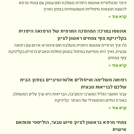
כיצד טכנולוגיית אונטסו היפנית משלבת חום עמוק עם צמחי מרפא
להשגת תוצאות טיפוליות משמעותיות בצפון הארץ.
קרא עוד »
אונטסו במרכז: המהפכה התרמית של הרפואה היפנית
בקליניקת צוף צמחים ראשון לציון
גלו איך תרפיית אונטסו היפנית משלבת חום אינפרא-אדום עם רפואה
טבעית, ואיך היא מסייעת בטיפול במגוון מחלות וכאבים כרוניים בקליניקת
צוף צמחים.
קרא עוד »
רפואה משלימה וטיפולים אלטרנטיביים בצפון: הבית
שלכם לבריאות טבעית
עבור תושבי הגליל המערבי והסביבה, הבריאות היא ערך עליון המשתלב
באורח החיים הפסטורלי של האזור. קליניקת
קרא עוד »
צמחי מרפא בראשון לציון: סיוע טבעי, הוליסטי ומותאם
אישית