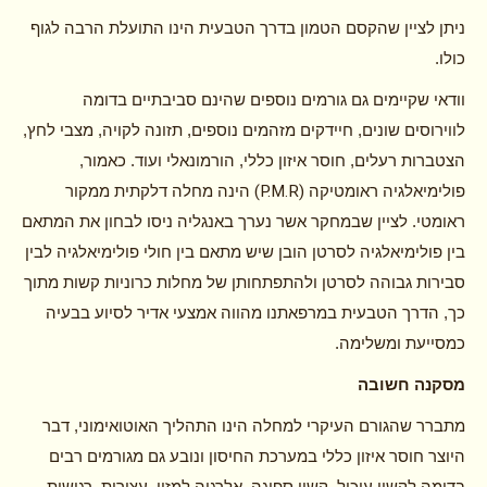
ניתן לציין שהקסם הטמון בדרך הטבעית הינו התועלת הרבה לגוף
כולו.
וודאי שקיימים גם גורמים נוספים שהינם סביבתיים בדומה
לווירוסים שונים, חיידקים מזהמים נוספים, תזונה לקויה, מצבי לחץ,
הצטברות רעלים, חוסר איזון כללי, הורמונאלי ועוד. כאמור,
(P.M.R)
פולימיאלגיה ראומטיקה
הינה מחלה דלקתית ממקור
ראומטי. לציין שבמחקר אשר נערך באנגליה ניסו לבחון את המתאם
בין פולימיאלגיה לסרטן הובן שיש מתאם בין חולי פולימיאלגיה לבין
סבירות גבוהה לסרטן ולהתפתחותן של מחלות כרוניות קשות מתוך
כך, הדרך הטבעית במרפאתנו מהווה אמצעי אדיר לסיוע בבעיה
כמסייעת ומשלימה.
מסקנה חשובה
מתברר שהגורם העיקרי למחלה הינו התהליך האוטואימוני, דבר
היוצר חוסר איזון כללי במערכת החיסון ונובע גם מגורמים רבים
בדומה לקשיי עיכול, קשיי ספיגה, אלרגיה למזון, עצירות, רגישות