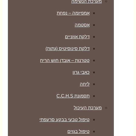
מערכת הנשימה
אמפיזמה – נפחת
אסטמה
דלקת אוזניים
דלקת סינוסיטיס (גתות)
טטרנות – אובדן חוש הריח
כאבי גרון
ליחה
תסמונת C.C.H.S
מערכת העיכול
טיפול טבעי בבקע סרעפתי
טיפול בגזים