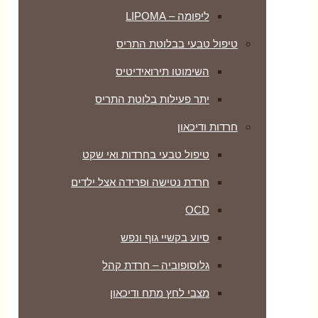
ליפומה – LIPOMA
טיפול טבעי בבלוטת התריס
השימוטו תירואידיטיס
יתר פעילות בלוטת התריס
חרדות ודיכאון
טיפול טבעי בחרדות ואי שקט
חרדת נטישה ופרידה אצל ילדים
OCD
סיוע בקשיי גוף ונפש
גלוסופוביה – חרדת קהל
מצבי לחץ מתח ודיכאון