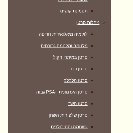
תסמונת קושינג
מחלות סרטן
לוקמיה מיאלואידית חריפה
מלנומה ומלנומה גרורתית
סרטן במיתרי הקול
סרטן כבד
סרטן הלבלב
סרטן הערמונית ו-PSA גבוה
סרטן השד
סרטן שלפוחית השתן
שוונומה וסטיבולרית