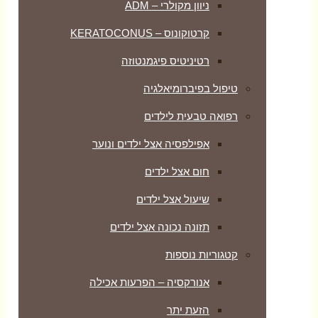
ניוון מקולרי – ADM
קרטוקונוס – KERATOCONUS
רטיניטיס פיגמנטוזה
טיפול בפיברומיאלגיה
רפואה טבעית לילדים
אפילפסיה אצל ילדים ונוער
חום אצל ילדים
שיעול אצל ילדים
תזונה נכונה אצל ילדים
קטגוריות נוספות
אנורקסיה – הפרעות אכילה
הזעת יתר