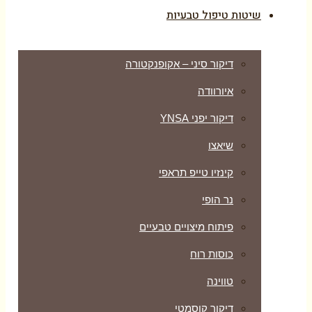
שיטות טיפול טבעיות
דיקור סיני – אקופנקטורה
איורוודה
דיקור יפני YNSA
שיאצו
קינזיו טייפ תראפי
נר הופי
פיתוח מיצויים טבעיים
כוסות רוח
טווינה
דיקור קוסמטי