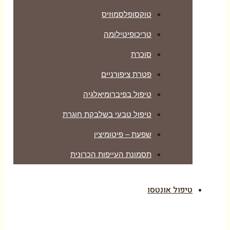
טוקסופלסמוזיס
טריכופיטילומה
סוכרת
פטרת ציפורניים
טיפול בפיברומיאלגיה
טיפול טבעי בשלבקת חוגרת
שפעת – פיטומיצין
תסמונת העייפות הכרונית
טיפול אונטסו