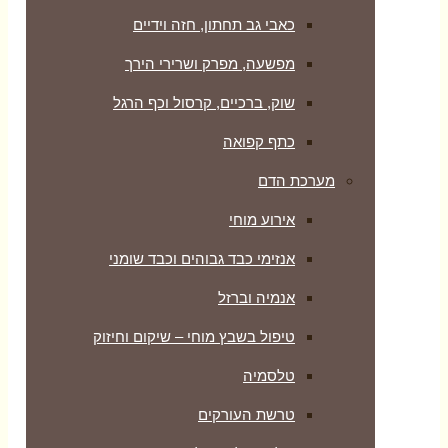
כאבי גב תחתון, חזה וידיים
מפשעה, מפרק ושרירי הירך
שוק, ברכיים, קרסול וכף הרגל
כתף קפואה
מערכת הדם
אירוע מוחי
אנזימי כבד גבוהים וכבד שומני
אנמיה וברזל
טיפול בשבץ מוחי – שיקום וחיזוק
טלסמיה
טרשת העורקים