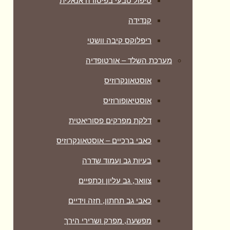
טיפול טבעי בפיסורה אנאלית
קנדידה
ריפלוקס קיבה וושטי
מערכת השלד – אורטופדיה
אוסטאונקרוזיס
אוסטיאופורוזיס
דלקת מפרקים פסוריאטית
כאבי ברכיים – אוסטאונקרוזיס
בעיות גב ועמוד שדרה
צוואר, גב עליון וכתפיים
כאבי גב תחתון, חזה וידיים
מפשעה, מפרק ושרירי הירך