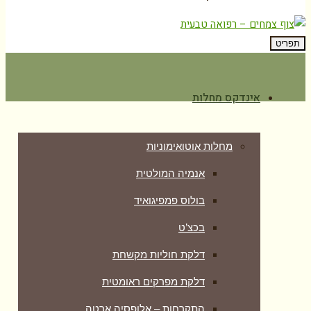
תפריט
אינדקס מחלות
מחלות אוטואימוניות
אנמיה המולטית
בולוס פמפיגואיד
בכצ’ט
דלקת חוליות מקשחת
דלקת מפרקים ראומטית
התקרחות – אלופסיה ארטה