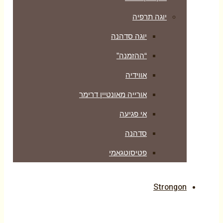
יוגה תרפיה
יוגה סדהנה
“ההזמנה”
אווידיה
אורייה מאונטיין דרימר
אי פגיעה
סדהנה
פטיסוטגאמי
Strongon