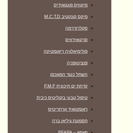
מיקוזיס פונגואידיס
מיקס קונקטיב M.C.T.D
סקלרודרמה
סרקואידוזיס
פולימיאלגיה ריאומטיקה
‏פנציטופניה
השתל כנגד המאכסן
קדחת ים תיכונית F.M.F
טיפול טבעי בקוליטיס כיבית
ראומטואיד ארתריטיס
תסמונת גיליאן ברה
פאפא – PFAPA