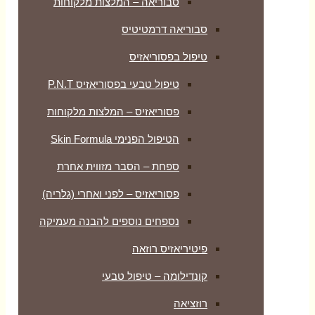
סבוריאה – המלצות מלקוחות
סבוריאה דרמטיטיס
טיפול בפסוריאזיס
טיפול טבעי בפסוריאזיס P.N.T
פסוריאזיס – המלצות מלקוחות
הטיפול הפנימי Skin Formula
ספחת – הסבר מזווית אחרת
פסוריאזיס – לפני ואחרי (גלריה)
נספחים נוספים להבנה מעמיקה
פיטיריאזיס רוזאה
קונדילומה – טיפול טבעי
רוזציאה