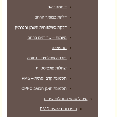
דיסמנוריאה
דלקת בצוואר הרחם
דלקת בשלפוחית השתן והנרתיק
מיומות – שרירנים ברחם
מנופאוזה
רזרבה שחלתית – נמוכה
שחלות פולציסטיות
תסמונת קדם וסתית – PMS
תסמונת האגן הכואב CPPC
טיפול טבעי במחלות עיניים
היפרדות הזגוגית P.V.D