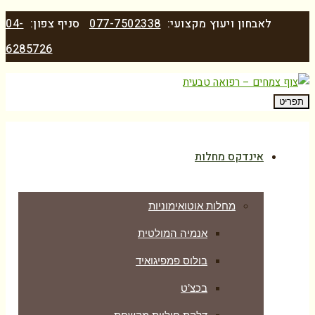
לאבחון ויעוץ מקצועי:
077-7502338
סניף צפון:
04-
6285726
תפריט
אינדקס מחלות
מחלות אוטואימוניות
אנמיה המולטית
בולוס פמפיגואיד
בכצ’ט