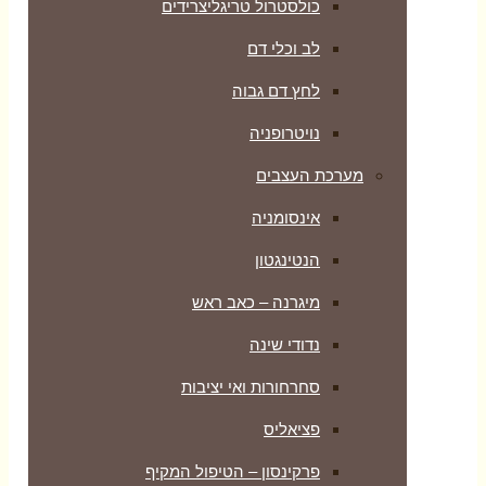
כולסטרול טריגליצרידים
לב וכלי דם
לחץ דם גבוה
נויטרופניה
מערכת העצבים
אינסומניה
הנטינגטון
מיגרנה – כאב ראש
נדודי שינה
סחרחורות ואי יציבות
פציאליס
פרקינסון – הטיפול המקיף