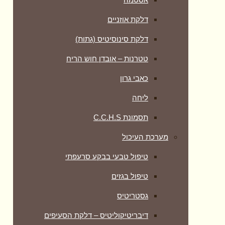
דלקת אוזניים
דלקת סינוסיטיס (גתות)
טטרנות – אובדן חוש הריח
כאבי גרון
ליחה
תסמונת C.C.H.S
מערכת העיכול
טיפול טבעי בבקע סרעפתי
טיפול בגזים
גסטריטיס
דיבריטיקוליטיס – דלקת הסעיפים