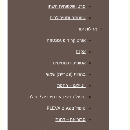
סרטן שלפוחית השתן
שוונומה וסטיבולרית
מחלות עור
אורטיקריה פיגמנטוזה
אקנה
אטופיק דרמטיטיס
בהרות (פטריית) שמש
ויטיליגו – בהקת
טיפול טבעי באורטיקריה / חרלת
טיפול בנגעים PLEVA
סבוריאה – דהנת