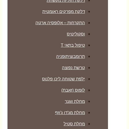
דלקת חוליות מקשחת
דלקת מפרקים ראומטית
התקרחות – אלופסיה ארטה
וסקוליטיס
טיפול בתאי T
תרומבוציתופניה
טרשת נפוצה
ילפת שטוחה ליכן פלנוס
לופוס (זאבת)
מחלת ווגנר
מחלת מג’דו ג’וזף
מחלת סטיל