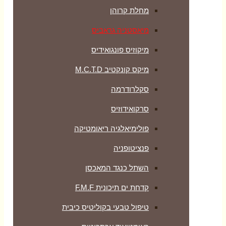
מחלת קרוהן
מיאסטניה גראביס
מיקוזיס פונגואידיס
מיקס קונקטיב M.C.T.D
סקלרודרמה
סרקואידוזיס
פולימיאלגיה ריאומטיקה
‏פנציטופניה
השתל כנגד המאכסן
קדחת ים תיכונית F.M.F
טיפול טבעי בקוליטיס כיבית