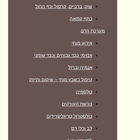
שוק, ברכיים, קרסול וכף הרגל
כתף קפואה
מערכת הדם
אירוע מוחי
אנזימי כבד גבוהים וכבד שומני
אנמיה וברזל
טיפול בשבץ מוחי – שיקום וחיזוק
טלסמיה
טרשת העורקים
כולסטרול טריגליצרידים
לב וכלי דם