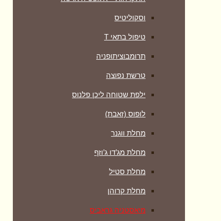
וסקוליטיס
טיפול בתאי T
תרומבוציתופניה
טרשת נפוצה
ילפת שטוחה ליכן פלנוס
לופוס (זאבת)
מחלת ווגנר
מחלת מג’דו ג’וזף
מחלת סטיל
מחלת קרוהן
מיאסטניה גראביס