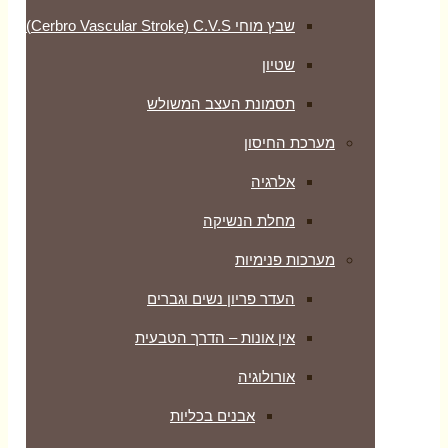
שבץ מוחי Cerbro Vascular Stroke) C.V.S)
שטיון
תסמונת העצב המשולש
מערכת החיסון
אלרגיה
מחלת הנשיקה
מערכות פנימיות
העדר פריון נשים וגברים
אין אונות – הדרך הטבעית
אורולוגיה
אבנים בכליות