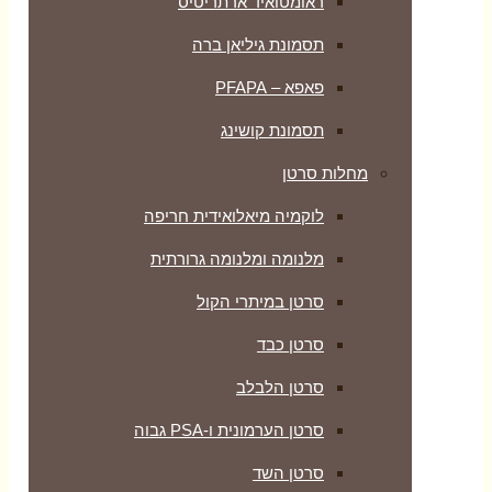
ראומטואיד ארתריטיס
תסמונת גיליאן ברה
פאפא – PFAPA
תסמונת קושינג
מחלות סרטן
לוקמיה מיאלואידית חריפה
מלנומה ומלנומה גרורתית
סרטן במיתרי הקול
סרטן כבד
סרטן הלבלב
סרטן הערמונית ו-PSA גבוה
סרטן השד