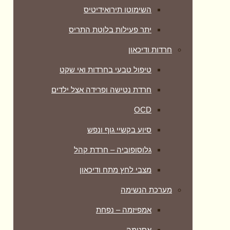
השימוטו תירואידיטיס
יתר פעילות בלוטת התריס
חרדות ודיכאון
טיפול טבעי בחרדות ואי שקט
חרדת נטישה ופרידה אצל ילדים
OCD
סיוע בקשיי גוף ונפש
גלוסופוביה – חרדת קהל
מצבי לחץ מתח ודיכאון
מערכת הנשימה
אמפיזמה – נפחת
אסטמה