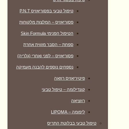
טיפול טבעי בפסוריאזיס P.N.T
פסוריאזיס – המלצות מלקוחות
הטיפול הפנימי Skin Formula
ספחת – הסבר מזווית אחרת
פסוריאזיס – לפני ואחרי (גלריה)
נספחים נוספים להבנה מעמיקה
פיטיריאזיס רוזאה
קונדילומה – טיפול טבעי
רוזציאה
ליפומה – LIPOMA
טיפול טבעי בבלוטת התריס