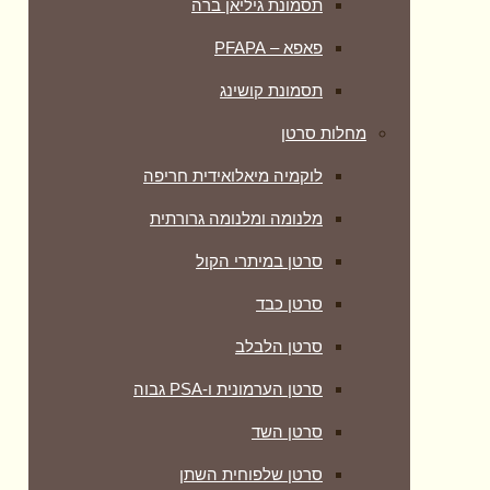
תסמונת גיליאן ברה
פאפא – PFAPA
תסמונת קושינג
מחלות סרטן
לוקמיה מיאלואידית חריפה
מלנומה ומלנומה גרורתית
סרטן במיתרי הקול
סרטן כבד
סרטן הלבלב
סרטן הערמונית ו-PSA גבוה
סרטן השד
סרטן שלפוחית השתן