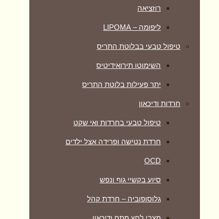
רוזציאה
ליפומה – LIPOMA
טיפול טבעי בבלוטת התריס
השימוטו תירואידיטיס
יתר פעילות בלוטת התריס
חרדות ודיכאון
טיפול טבעי בחרדות ואי שקט
חרדת נטישה ופרידה אצל ילדים
OCD
סיוע בקשיי גוף ונפש
גלוסופוביה – חרדת קהל
מצבי לחץ מתח ודיכאון