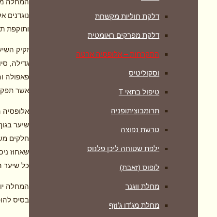
המחלה מוג
נוגדנים א
דלקת חוליות מקשחת
ותוקפת תג
דלקת מפרקים ראומטית
זקיק השיע
התקרחות – אלופסיה ארטה
גדילה, סי
וסקוליטיס
פאפולה וה
אשר תפקיד
טיפול בתאי T
תרומבוציתופניה
אלופסיה ה
שיער בגוף
טרשת נפוצה
חלקים משי
ילפת שטוחה ליכן פלנוס
כל שיער ה
לופוס (זאבת)
המחלה יוצ
מחלת ווגנר
בסיס להופ
מחלת מג’דו ג’וזף