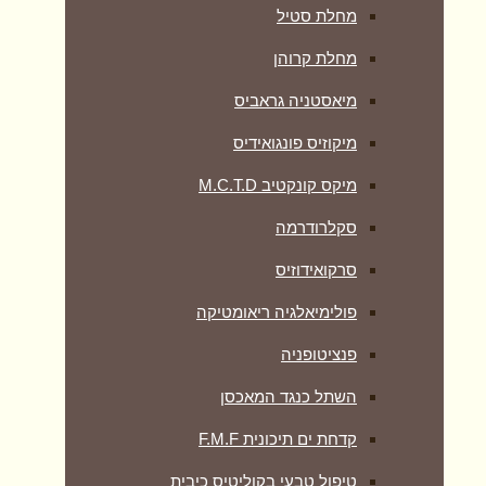
מחלת סטיל
מחלת קרוהן
מיאסטניה גראביס
מיקוזיס פונגואידיס
מיקס קונקטיב M.C.T.D
סקלרודרמה
סרקואידוזיס
פולימיאלגיה ריאומטיקה
‏פנציטופניה
השתל כנגד המאכסן
קדחת ים תיכונית F.M.F
טיפול טבעי בקוליטיס כיבית