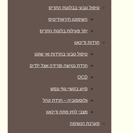
טיפול טבעי בבלוטת התריס
השימוטו תירואידיטיס
יתר פעילות בלוטת התריס
חרדות ודיכאון
טיפול טבעי בחרדות ואי שקט
חרדת נטישה ופרידה אצל ילדים
OCD
סיוע בקשיי גוף ונפש
גלוסופוביה – חרדת קהל
מצבי לחץ מתח ודיכאון
מערכת הנשימה