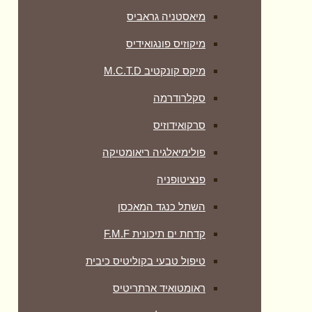
מיאסטניה גראביס
מיקוזיס פונגואידיס
מיקס קונקטיב M.C.T.D
סקלרודרמה
סרקואידוזיס
פולימיאלגיה ריאומטיקה
‏פנציטופניה
השתל כנגד המאכסן
קדחת ים תיכונית F.M.F
טיפול טבעי בקוליטיס כיבית
ראומטואיד ארתריטיס