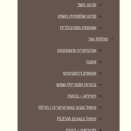
סרטן השד
סרטן שלפוחית השתן
שוונומה וסטיבולרית
מחלות עור
אורטיקריה פיגמנטוזה
אקנה
אטופיק דרמטיטיס
בהרות (פטריית) שמש
ויטיליגו – בהקת
טיפול טבעי באורטיקריה / חרלת
טיפול בנגעים PLEVA
סבוריאה – דהנת