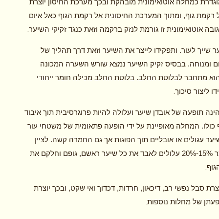
דרת כמחלה אוטואימונית מובהקת ובכך מערכת החיסון יוצרת
ל רקמת גוף, ומתוך המערכת החיסונית אל רקמת הגוף כאל איום
.
ובה אוטואימונית זו גורמת לנזק ברקמה וזאת כנגד זקיקי השיער
ר שייך לעור. ותפקידו לייצר את השיער וזאת דרך תהליך של
ום ומנוחה. בבסיס זקיק השיער נמצא שורש השערה המכונה
וא מתחבר לבלוטת החלב. בלוטת החלב מכילה חומר ייחודי
.
ו ליצור סיכוך
ינה תופעה של אובדן שיער ועלולה להיות פרוגרסיבית תוך איבוד
 כולו. המחלה מאופיינת על ידי הופעה פתאומית של משטחי עור
ער עגולים או אובליים תוך הפוגות אך גם החמרה קשה. לציין
שאחוז ניכר 15%-20% עלולים לאבד את כל שיער ראשם, גופם וחלקם את
.
גוף
רת סבל נפשי רב, דיכאון, חרדות, דכדוך ואי שקט, ובכך יוצרת
.
עתן של מחלות נוספות