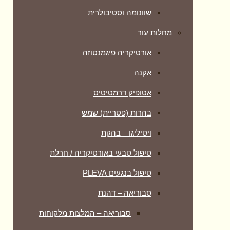
שוונומה וסטיבולרית
מחלות עור
אורטיקריה פיגמנטוזה
אקנה
אטופיק דרמטיטיס
בהרות (פטריית) שמש
ויטיליגו – בהקת
טיפול טבעי באורטיקריה / חרלת
טיפול בנגעים PLEVA
סבוריאה – דהנת
סבוריאה – המלצות מלקוחות