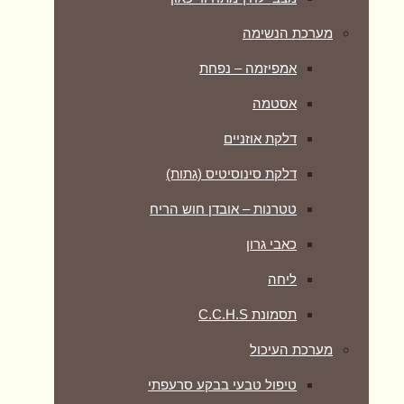
מערכת הנשימה
אמפיזמה – נפחת
אסטמה
דלקת אוזניים
דלקת סינוסיטיס (גתות)
טטרנות – אובדן חוש הריח
כאבי גרון
ליחה
תסמונת C.C.H.S
מערכת העיכול
טיפול טבעי בבקע סרעפתי