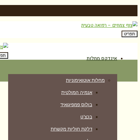
תפריט
תפר
אינדקס מחלות
מחלות אוטואימוניות
אנמיה המולטית
בולוס פמפיגואיד
בכצ’ט
דלקת חוליות מקשחת