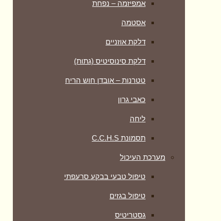
אמפיזמה – נפחת
אסטמה
דלקת אוזניים
דלקת סינוסיטיס (גתות)
טטרנות – אובדן חוש הריח
כאבי גרון
ליחה
תסמונת C.C.H.S
מערכת העיכול
טיפול טבעי בבקע סרעפתי
טיפול בגזים
גסטריטיס