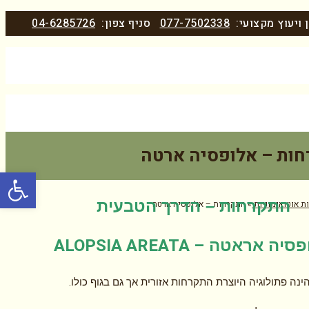
 ויעוץ מקצועי:
077-7502338
סניף צפון:
04-6285726
ות – אלופסיה ארטה
פתח סרגל
התקרחות – הדרך הטבעית
ת אוטואימוניות
»
התקרחות – אלופסיה ארטה
ALOPSIA AREATA –
פסיה אראטה
.
ינה פתולוגיה היוצרת התקרחות אזורית אך גם בגוף כולו