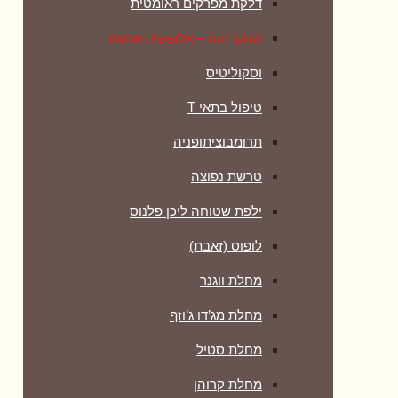
דלקת מפרקים ראומטית
התקרחות – אלופסיה ארטה
וסקוליטיס
טיפול בתאי T
תרומבוציתופניה
טרשת נפוצה
ילפת שטוחה ליכן פלנוס
לופוס (זאבת)
מחלת ווגנר
מחלת מג’דו ג’וזף
מחלת סטיל
מחלת קרוהן