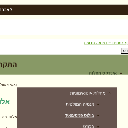
לאבחון
יט
התקרח
אינדקס מחלות
ראשי
»
מחלו
מחלות אוטואימוניות
אלו
אנמיה המולטית
בולוס פמפיגואיד
אלופסיה ה
בכצ’ט