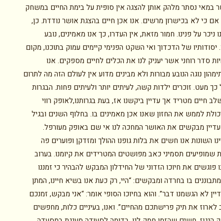
ר במאי נסתר מלהק אותן להצגה אין סופית על בימת החיים במשחק
ם כי לא בכישרון מרשים. אנו אכן חיים בהצגת אושר נודדת. כן,
 ניכר על פנינו. חמור מזאת, אין העדרו, כך אנו מאמינים, נובע
 יסודותיו של הדכדוך ואי השקט הפנימי קיימים עמוק בתוכנו, מקום
יות סדר רוחני אשר יעניק לנו את הכלים לחיים מספקים. אנו
מהון נוגה הנובע מבורות ולא מבינים מדוע אין לעולם הזה מה לתרום
 כך מעט. זוכרים ילדות קשה, לעיתים יותר ולעיתים פחות. הבגרות
ב חיים מטריד אך עדיין ביקשנו אז, בעת בגרותנו,לאופק רווי
כולת לממש את החזון שאנו אכן מאמינים בו. בחלוף השנים ובגיל
 עדיין מבקשים את האושר המחכה לנו אי שם באופק מעורפל.
נו השונות אנו חשים את בלות גופנו ההולך ומזדקן ופוערים פה
 שמופיעים תסמיני כאב מפושטים המטרידים את קיומנו. בערוב
ו פוגשים את חיוכו הזדוני של החידלון המבקש להבהיר כי זמננו
מתבוננים בו בחרדה ומבקשים: “היי, רק כעת אנו בשיא חיינו, המתן
ין לא הגשמנו דבר”. והוא בחיוכו הסופי אומר: “אני מבקש, זמנכם
 לארוז את תיק פרישתכם מהחיים”. ואנו, בעיניים כלות, מחפשים
 הנגוז. חשים שהזמן חמק לנו. בדומה לסעודה מענגת במסעדה