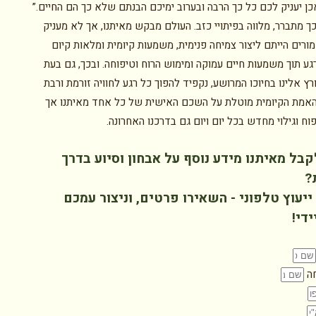
ן יעניק לכם כל כך הרבה ובערוב ימיכם הבנתם שלא כך הם החיים.”
ך מתברר, מלווה בפיתויי כזב. העולם מבקש מאיתנו, אך לא מעניק
מורים הייתם ליצור צמיחה פנימית, משמעות קיומית ומלאות קיום
גע תוך משמעות חיים עמוקה ומימוש הרוח וטיפוחה. ובכך, גם בעת
ץ אלינו בחיוכו המרושע, נקפיד להפוך כל רגע לחוויה זורמת ורבת
אמת הקיומית מוטלת על השכם האישית של כל אחד מאיתנו אך
וח וגילוי מחדש בכל יום ויום גם בדרכנו האחרונה.
קבל מאיתנו מידע נוסף על אבחון וסיוע בדרך
?
יעוץ טלפוני - השאירו פרטים, וניצור עמכם
די!
ה