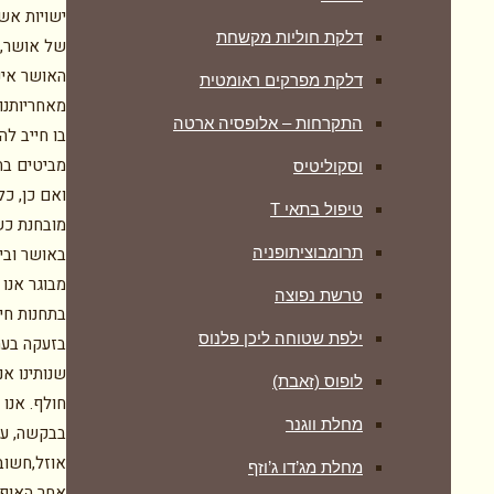
ישויות אש
דלקת חוליות מקשחת
של אושר, א
האושר אינו
דלקת מפרקים ראומטית
מאחריותנו.
התקרחות – אלופסיה ארטה
בו חייב לה
מביטים בתי
וסקוליטיס
ואם כן, כל
טיפול בתאי T
מובחנת כשל
תרומבוציתופניה
באושר ובי
מבוגר אנו
טרשת נפוצה
בתחנות חיי
ילפת שטוחה ליכן פלנוס
בזעקה בעת
שנותינו אנ
לופוס (זאבת)
חולף. אנו 
מחלת ווגנר
בבקשה, עדי
אוזל,חשוב
מחלת מג’דו ג’וזף
אחר האופק