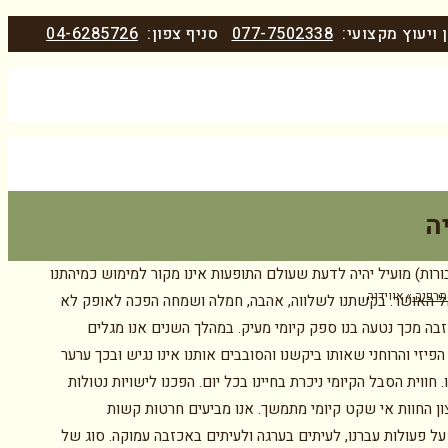
 ויעוץ מקצועי:
077-7502338
סניף צפון:
04-6285726
ה
ורות) מועיל יהיה לדעת שעולם התופעות אינו מקור למימוש כמיהתנו
 תרפיה
»
אווידיה
ל האושר. בקשתנו לשלווה, אהבה, חמלה ושמחה הפכה לאופק לא
זבה מכך נטעה בנו ספק קיומי מעיק. במהלך השנים אנו מגלים
פיזי והרוחני שאותו ביקשנו והסובבים אותנו אינו נגיש ובכך ערער
 חווית הסבל הקיומי ניכרת בחיינו בכל יום. הפכנו לישויות נטולות
ון החוות אי שקט קיומי מתמשך. אנו מביעים חרטות קשות
על פעולות עברנו, לעיתים בערגה ולעיתים באכזבה עמוקה. סוג של