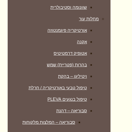
שוונומה וסטיבולרית
מחלות עור
אורטיקריה פיגמנטוזה
אקנה
אטופיק דרמטיטיס
בהרות (פטריית) שמש
ויטיליגו – בהקת
טיפול טבעי באורטיקריה / חרלת
טיפול בנגעים PLEVA
סבוריאה – דהנת
סבוריאה – המלצות מלקוחות