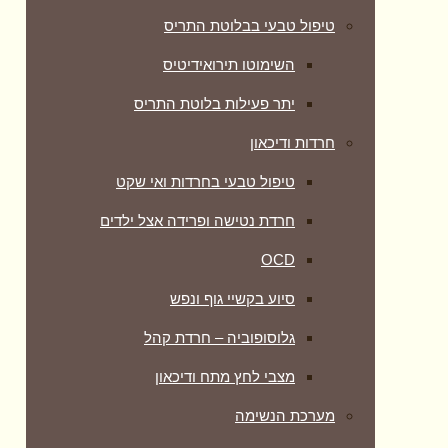
טיפול טבעי בבלוטת התריס
השימוטו תירואידיטיס
יתר פעילות בלוטת התריס
חרדות ודיכאון
טיפול טבעי בחרדות ואי שקט
חרדת נטישה ופרידה אצל ילדים
OCD
סיוע בקשיי גוף ונפש
גלוסופוביה – חרדת קהל
מצבי לחץ מתח ודיכאון
מערכת הנשימה