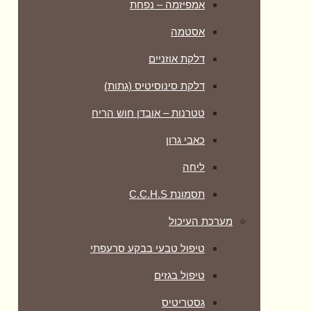
אמפיזמה – נפחת
אסטמה
דלקת אוזניים
דלקת סינוסיטיס (גתות)
טטרנות – אובדן חוש הריח
כאבי גרון
ליחה
תסמונת C.C.H.S
מערכת העיכול
טיפול טבעי בבקע סרעפתי
טיפול בגזים
גסטריטיס