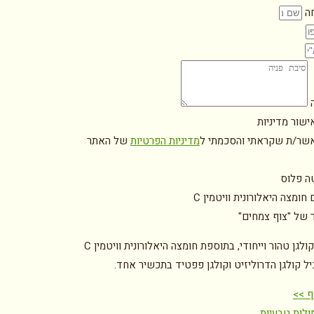
ה
ה
ישור מדיניות
אשר/ת שקראתי והסכמתי ל
מדיניות הפרטיות
של האתר
טה פלוס
חומצה היאלורונית וויטמין C
ר של "צוף צמחים"
יל קולגן הדרוליזיט וקולגן פפטיד בתכשיר אחד.
ף >>
ולות טבעיות