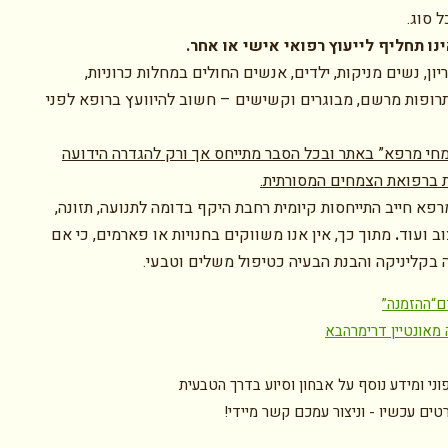
 סוג.
נו תחליף לייעוץ רפואי אישי או אחר.
יון, נשים מניקות, ילדים, אנשים החולים במחלות כרוניות,
רופות מרשם, מבוגרים וקשישים – חשוב להיוועץ ברופא לפני
חי מרפא” באתר ובכל הסבר מתייחס אך ורק להגדרה הידועה
 ברפואת הצמחים המסורתית.
פא חייב התייחסות קיומית רחבת היקף בדומה לתנועה, תזונה,
וב ועוד
.
מתוך כך, אין אנו משווקים בחנויות או פארמים, כי אם
 בקליניקה והבנת הבעיה כטיפול משלים וטבעי.
ם
“ההזמנה”
 מאונטיין דרימר
הבא
וני ומידע נוסף על אבחון וסיוע בדרך הטבעית
ים עכשיו - וניצור עמכם קשר מיידי!