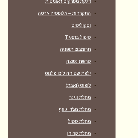
דלקת מפרקים ראומטית
התקרחות – אלופסיה ארטה
וסקוליטיס
טיפול בתאי T
תרומבוציתופניה
טרשת נפוצה
ילפת שטוחה ליכן פלנוס
לופוס (זאבת)
מחלת ווגנר
מחלת מג’דו ג’וזף
מחלת סטיל
מחלת קרוהן