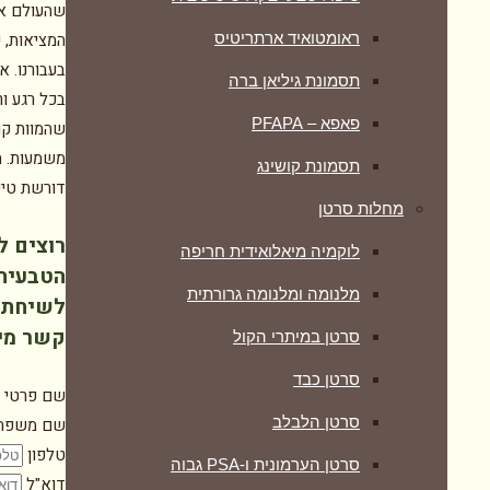
שהעולם אכ
ראומטואיד ארתריטיס
המציאות, כ
בעבורנו. א
תסמונת גיליאן ברה
בכל רגע ור
פאפא – PFAPA
שהמוות קור
משמעות. ה
תסמונת קושינג
דורשת טיפ
מחלות סרטן
רוצים ל
לוקמיה מיאלואידית חריפה
הטבעית
מלנומה ומלנומה גרורתית
לשיחת י
קשר מיי
סרטן במיתרי הקול
סרטן כבד
שם פרטי
סרטן הלבלב
שם משפח
טלפון
סרטן הערמונית ו-PSA גבוה
דוא"ל