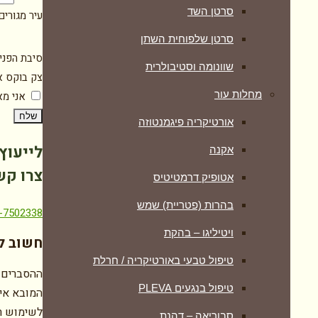
סרטן השד
עיר מגורי
סרטן שלפוחית השתן
סיבת הפני
שוונומה וסטיבולרית
צק בוקס א
מחלות עור
אני מ
שלח
אורטיקריה פיגמנטוזה
לייעוץ 
אקנה
צרו קש
אטופיק דרמטיטיס
בהרות (פטריית) שמש
-7502338
ויטיליגו – בהקת
חשוב לע
טיפול טבעי באורטיקריה / חרלת
ההסברים 
טיפול בנגעים PLEVA
המובא אינ
לשימוש רפ
סבוריאה – דהנת