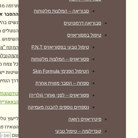
תרופה מכל
סבוריאה – המלצות מלקוחות
ההסבר אי
נשים בהיר
סבוריאה דרמטיטיס
הנוטלים ת
טיפול בפסוריאזיס
השימוש.
המונח “צמ
טיפול טבעי בפסוריאזיס P.N.T
והמקובלת
פסוריאזיס – המלצות מלקוחות
כל צמח מר
הטיפול הפנימי Skin Formula
שיטות ייצ
דרך הנחיה
ספחת – הסבר מזווית אחרת
קודם
הקוד
פסוריאזיס – לפני ואחרי (גלריה)
הבא
אורייה
נספחים נוספים להבנה מעמיקה
לייעוץ טלפ
פיטיריאזיס רוזאה
השאירו פרט
קונדילומה – טיפול טבעי
שם