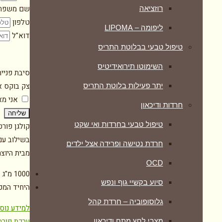
שם משפח
רוזציאה
טלפון
ליפומה – LIPOMA
דוא"ל
טיפול טבעי בבלוטת התריס
השימוטו תירואידיטיס
סיבת פניי
צק בוקס א
יתר פעילות בלוטת התריס
אני מ
חרדות ודיכאון
שליחה
טיפול טבעי בחרדות ואי שקט
קולגן פור
בשילוב עם 
חרדת נטישה ופרידה אצל ילדים
מבית היוצ
OCD
1000 מ"ג קולגן טהור וייחודי, בתוספת חומצה היאלורונית וויטמין C
סיוע בקשיי גוף ונפש
היחיד המכ
גלוסופוביה – חרדת קהל
למידע נוס
ערכת פורמ
מצבי לחץ מתח ודיכאון