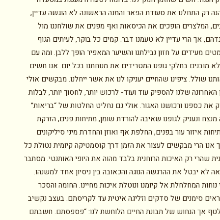
הנה רק התחלנו את סעודת הפאר והמנה הראשונה לא הוגשה עדיין,
ים, המלצרים הופכים את הכיסאות ואף מפנים את שולחננו מול
דהם, אך הרי עדיין לא טעמנו דבר. קמים כל בוקר, לעיתים הגוף
ים מעידים על חזון נבילתנו והשיער המאפיר הופך ללבן. ומה עם
א מובנים בחלקי גופנו המטרידים את מנוחתנו בכל יום. אנו חשים
תנו שולל. ציפינו שהחיים יעניקו לנו את אשר ייחלנו. מבקשים אולי
האחרונה שלנו להספיק עוד ועוד- לרכוש יותר, לחסוך יותר, לבלות
ק את כספנו ורכושנו האגור. אולי גם נחליט החלטות של “בריאות”
נצח ונעניק לגופנו שאיבה להורדת שומן, מתיחות פנים, הזרקת
חות איזור עור בפנים, החלפת אף ואוזן והחדרת מיני סיליקונים
ך אנו הרי מבקשים לעצור את הזמן דרך קוסמטיקה קיומית נטולת כל
ית שהרי רק האיכות הרוחנית בלבד מהוה את היופי האותנטי. מסתבר
ה לא יבטל את ההרגשה הנוגה והכאובה בין ניסיון אחד למשנהו.
נוחות המחלחלת אל קיומנו ונוטלת איכות מחיינו. החומה והסכר
אים סימנים של סדקים וזליגה איטית עד לקריסתם. בעצב נקשיב
טף אך הנחוש של תבונת החיים הלוחשת לנו: “פספסתם. חשבתם