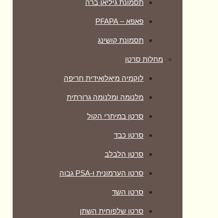
תסמונת גיליאן ברה
פאפא – PFAPA
תסמונת קושינג
מחלות סרטן
לוקמיה מיאלואידית חריפה
מלנומה ומלנומה גרורתית
סרטן במיתרי הקול
סרטן כבד
סרטן הלבלב
סרטן הערמונית ו-PSA גבוה
סרטן השד
סרטן שלפוחית השתן