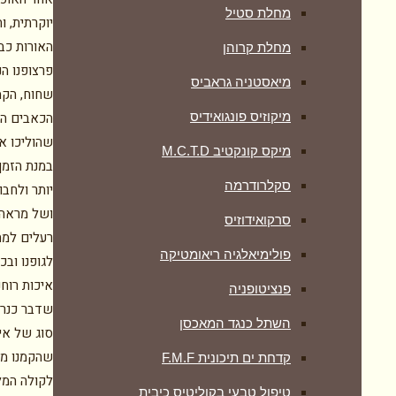
מחלת סטיל
יוקרתית, ו
האורות כב
מחלת קרוהן
פרצופנו הנ
מיאסטניה גראביס
שחוח, הקמט
מיקוזיס פונגואידיס
הכאבים הל
שהוליכו או
מיקס קונקטיב M.C.T.D
במנת הזמן 
סקלרודרמה
יותר ולחבו
ושל מראה מ
סרקואידוזיס
רעלים למתי
פולימיאלגיה ריאומטיקה
לגופנו ובכ
איכות רוחנ
‏פנציטופניה
שדבר כנרא
השתל כנגד המאכסן
סוג של אי 
שהקמנו מר
קדחת ים תיכונית F.M.F
לקולה המל
טיפול טבעי בקוליטיס כיבית