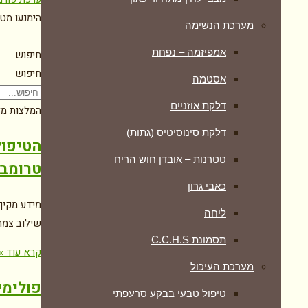
הימנעו מט
מערכת הנשימה
אמפיזמה – נפחת
חיפוש
חיפוש
אסטמה
דלקת אוזניים
המלצות מל
דלקת סינוסיטיס (גתות)
הטיפול
טטרנות – אובדן חוש הריח
טרומבוציטופניה
כאבי גרון
ליחה
שילוב צמחי
תסמונת C.C.H.S
קרא עוד »
מערכת העיכול
פולימי
טיפול טבעי בבקע סרעפתי