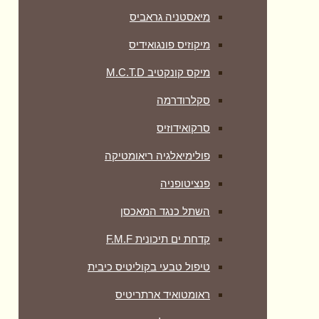
מיאסטניה גראביס
מיקוזיס פונגואידיס
מיקס קונקטיב M.C.T.D
סקלרודרמה
סרקואידוזיס
פולימיאלגיה ריאומטיקה
‏פנציטופניה
השתל כנגד המאכסן
קדחת ים תיכונית F.M.F
טיפול טבעי בקוליטיס כיבית
ראומטואיד ארתריטיס