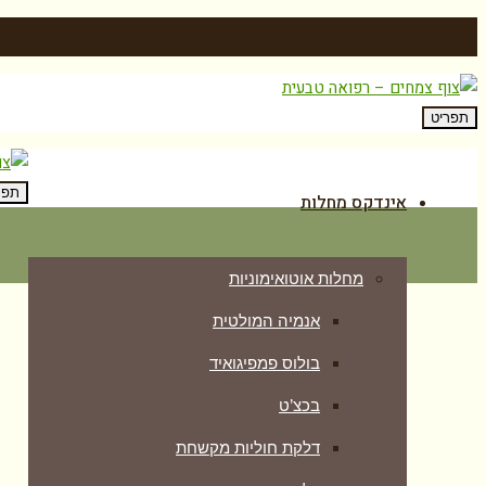
תפריט
תפר
אינדקס מחלות
מחלות אוטואימוניות
אנמיה המולטית
בולוס פמפיגואיד
בכצ’ט
דלקת חוליות מקשחת