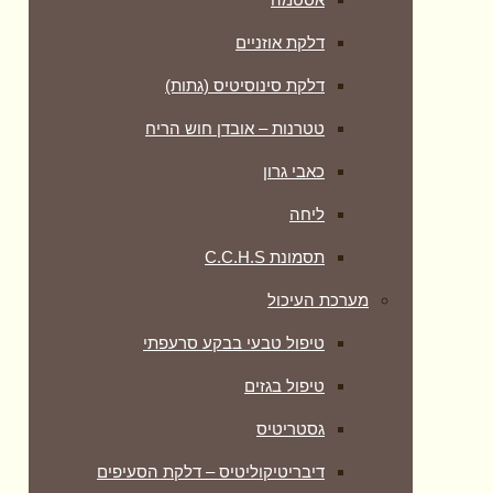
דלקת אוזניים
דלקת סינוסיטיס (גתות)
טטרנות – אובדן חוש הריח
כאבי גרון
ליחה
תסמונת C.C.H.S
מערכת העיכול
טיפול טבעי בבקע סרעפתי
טיפול בגזים
גסטריטיס
דיבריטיקוליטיס – דלקת הסעיפים