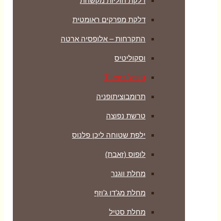
דלקת חוליות מקשחת
דלקת מפרקים ראומטית
התקרחות – אלופסיה ארטה
וסקוליטיס
טיפול בתאי T
תרומבוציתופניה
טרשת נפוצה
ילפת שטוחה ליכן פלנוס
לופוס (זאבת)
מחלת ווגנר
מחלת מג’דו ג’וזף
מחלת סטיל