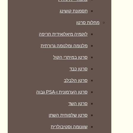
תסמונת קושינג
מחלות סרטן
לוקמיה מיאלואידית חריפה
מלנומה ומלנומה גרורתית
סרטן במיתרי הקול
סרטן כבד
סרטן הלבלב
סרטן הערמונית ו-PSA גבוה
סרטן השד
סרטן שלפוחית השתן
שוונומה וסטיבולרית