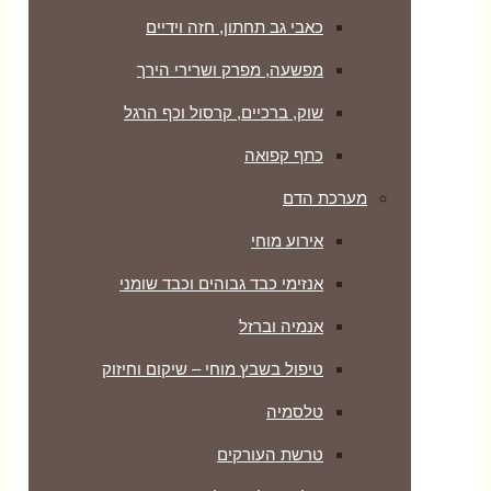
כאבי גב תחתון, חזה וידיים
מפשעה, מפרק ושרירי הירך
שוק, ברכיים, קרסול וכף הרגל
כתף קפואה
מערכת הדם
אירוע מוחי
אנזימי כבד גבוהים וכבד שומני
אנמיה וברזל
טיפול בשבץ מוחי – שיקום וחיזוק
טלסמיה
טרשת העורקים