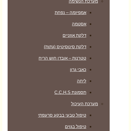
מערכת הנשימה
אמפיזמה – נפחת
אסטמה
דלקת אוזניים
דלקת סינוסיטיס (גתות)
טטרנות – אובדן חוש הריח
כאבי גרון
ליחה
תסמונת C.C.H.S
מערכת העיכול
טיפול טבעי בבקע סרעפתי
טיפול בגזים