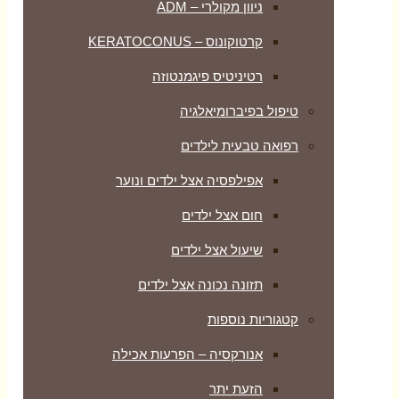
ניוון מקולרי – ADM
קרטוקונוס – KERATOCONUS
רטיניטיס פיגמנטוזה
טיפול בפיברומיאלגיה
רפואה טבעית לילדים
אפילפסיה אצל ילדים ונוער
חום אצל ילדים
שיעול אצל ילדים
תזונה נכונה אצל ילדים
קטגוריות נוספות
אנורקסיה – הפרעות אכילה
הזעת יתר