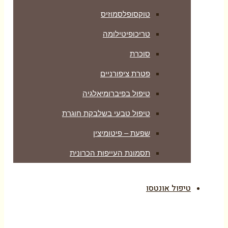
טוקסופלסמוזיס
טריכופיטילומה
סוכרת
פטרת ציפורניים
טיפול בפיברומיאלגיה
טיפול טבעי בשלבקת חוגרת
שפעת – פיטומיצין
תסמונת העייפות הכרונית
טיפול אונטסו