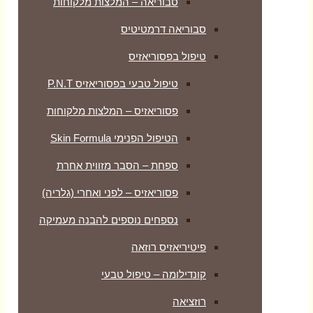
סבוריאה – המלצות מלקוחות
סבוריאה דרמטיטיס
טיפול בפסוריאזיס
טיפול טבעי בפסוריאזיס P.N.T
פסוריאזיס – המלצות מלקוחות
הטיפול הפנימי Skin Formula
ספחת – הסבר מזווית אחרת
פסוריאזיס – לפני ואחרי (גלריה)
נספחים נוספים להבנה מעמיקה
פיטיריאזיס רוזאה
קונדילומה – טיפול טבעי
רוזציאה