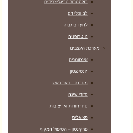
כולסטרול טריגליצרידים
לב וכלי דם
לחץ דם גבוה
נויטרופניה
מערכת העצבים
אינסומניה
הנטינגטון
מיגרנה – כאב ראש
נדודי שינה
סחרחורות ואי יציבות
פציאליס
פרקינסון – הטיפול המקיף