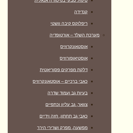
טיפול טבעי בפיסורה אנאלית
קנדידה
ריפלוקס קיבה וושטי
מערכת השלד – אורטופדיה
אוסטאונקרוזיס
אוסטיאופורוזיס
דלקת מפרקים פסוריאטית
כאבי ברכיים – אוסטאונקרוזיס
בעיות גב ועמוד שדרה
צוואר, גב עליון וכתפיים
כאבי גב תחתון, חזה וידיים
מפשעה, מפרק ושרירי הירך