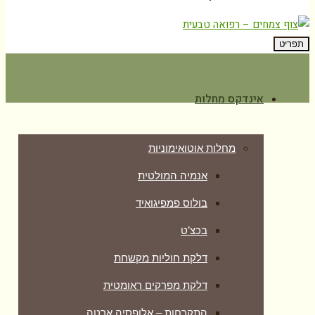
תפריט
אינדקס מחלות
מחלות אוטואימוניות
אנמיה המולטית
בולוס פמפיגואיד
בכצ’ט
דלקת חוליות מקשחת
דלקת מפרקים ראומטית
התקרחות – אלופסיה ארטה