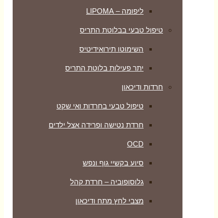
ליפומה – LIPOMA
טיפול טבעי בבלוטת התריס
השימוטו תירואידיטיס
יתר פעילות בלוטת התריס
חרדות ודיכאון
טיפול טבעי בחרדות ואי שקט
חרדת נטישה ופרידה אצל ילדים
OCD
סיוע בקשיי גוף ונפש
גלוסופוביה – חרדת קהל
מצבי לחץ מתח ודיכאון