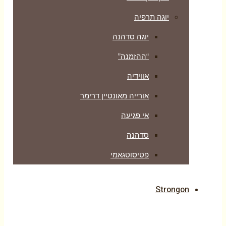
יוגה תרפיה
יוגה סדהנה
“ההזמנה”
אווידיה
אורייה מאונטיין דרימר
אי פגיעה
סדהנה
פטיסוטגאמי
Strongon