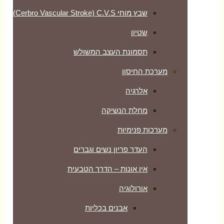
שבץ מוחי Cerbro Vascular Stroke) C.V.S)
שטיון
תסמונת העצב המשולש
מערכת החיסון
אלרגיה
מחלת הנשיקה
מערכות פנימיות
העדר פריון נשים וגברים
אין אונות – הדרך הטבעית
אורולוגיה
אבנים בכליות