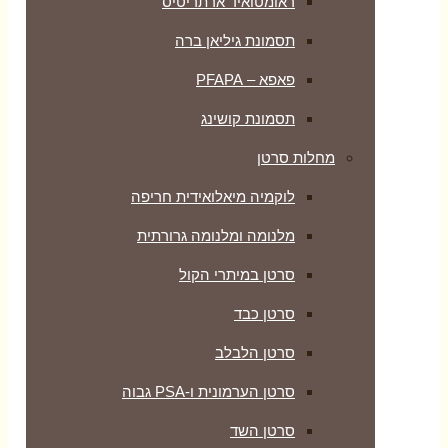
ראומטואיד ארתריטיס
תסמונת גיליאן ברה
פאפא – PFAPA
תסמונת קושינג
מחלות סרטן
לוקמיה מיאלואידית חריפה
מלנומה ומלנומה גרורתית
סרטן במיתרי הקול
סרטן כבד
סרטן הלבלב
סרטן הערמונית ו-PSA גבוה
סרטן השד