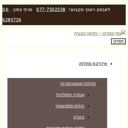
לאבחון ויעוץ מקצועי:
077-7502338
סניף צפון:
04-
6285726
תפריט
אינדקס מחלות
מחלות אוטואימוניות
אנמיה המולטית
בולוס פמפיגואיד
בכצ’ט