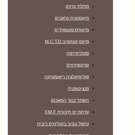
מחלת קרוהן
מיאסטניה גראביס
מיקוזיס פונגואידיס
מיקס קונקטיב M.C.T.D
סקלרודרמה
סרקואידוזיס
פולימיאלגיה ריאומטיקה
‏פנציטופניה
השתל כנגד המאכסן
קדחת ים תיכונית F.M.F
טיפול טבעי בקוליטיס כיבית