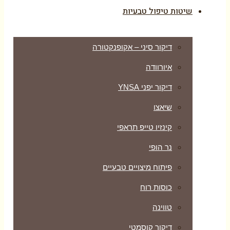
שיטות טיפול טבעיות
דיקור סיני – אקופנקטורה
איורוודה
דיקור יפני YNSA
שיאצו
קינזיו טייפ תראפי
נר הופי
פיתוח מיצויים טבעיים
כוסות רוח
טווינה
דיקור קוסמטי