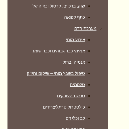
שוק, ברכיים, קרסול וכף הרגל
כתף קפואה
מערכת הדם
אירוע מוחי
אנזימי כבד גבוהים וכבד שומני
אנמיה וברזל
טיפול בשבץ מוחי – שיקום וחיזוק
טלסמיה
טרשת העורקים
כולסטרול טריגליצרידים
לב וכלי דם