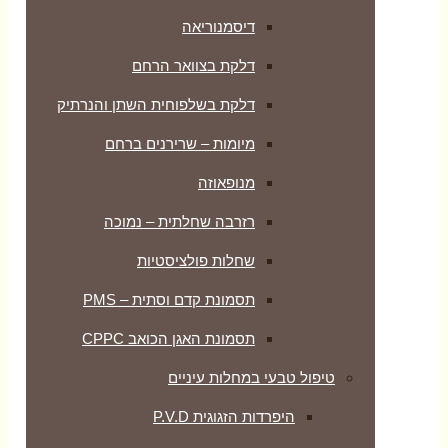
דיסמנוריאה
דלקת בצוואר הרחם
דלקת בשלפוחית השתן והנרתיק
מיומות – שרירנים ברחם
מנופאוזה
רזרבה שחלתית – נמוכה
שחלות פולציסטיות
תסמונת קדם וסתית – PMS
תסמונת האגן הכואב CPPC
טיפול טבעי במחלות עיניים
היפרדות הזגוגית P.V.D