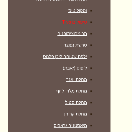
וסקוליטיס
טיפול בתאי T
תרומבוציתופניה
טרשת נפוצה
ילפת שטוחה ליכן פלנוס
לופוס (זאבת)
מחלת ווגנר
מחלת מג’דו ג’וזף
מחלת סטיל
מחלת קרוהן
מיאסטניה גראביס