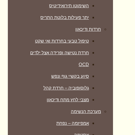
השימוטו תירואידיטיס
יתר פעילות בלוטת התריס
חרדות ודיכאון
טיפול טבעי בחרדות ואי שקט
חרדת נטישה ופרידה אצל ילדים
OCD
סיוע בקשיי גוף ונפש
גלוסופוביה – חרדת קהל
מצבי לחץ מתח ודיכאון
מערכת הנשימה
אמפיזמה – נפחת
אסטמה