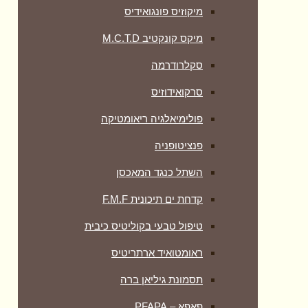
מיקוזיס פונגואידיס
מיקס קונקטיב M.C.T.D
סקלרודרמה
סרקואידוזיס
פולימיאלגיה ריאומטיקה
‏פנציטופניה
השתל כנגד המאכסן
קדחת ים תיכונית F.M.F
טיפול טבעי בקוליטיס כיבית
ראומטואיד ארתריטיס
תסמונת גיליאן ברה
פאפא – PFAPA