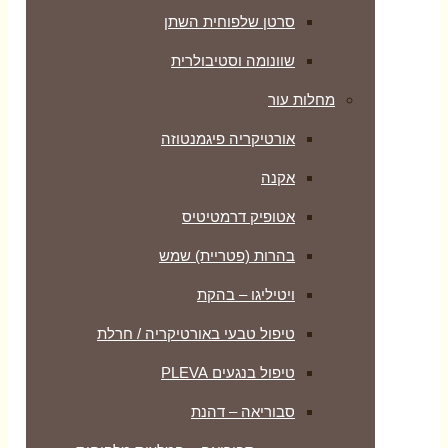
סרטן שלפוחית השתן
שוונומה וסטיבולרית
מחלות עור
אורטיקריה פיגמנטוזה
אקנה
אטופיק דרמטיטיס
בהרות (פטריית) שמש
ויטיליגו – בהקת
טיפול טבעי באורטיקריה / חרלת
טיפול בנגעים PLEVA
סבוריאה – דהנת