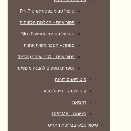
טיפול טבעי בפסוריאזיס P.N.T
פסוריאזיס – המלצות מלקוחות
הטיפול הפנימי Skin Formula
ספחת – הסבר מזווית אחרת
פסוריאזיס – לפני ואחרי (גלריה)
נספחים נוספים להבנה מעמיקה
פיטיריאזיס רוזאה
קונדילומה – טיפול טבעי
רוזציאה
ליפומה – LIPOMA
טיפול טבעי בבלוטת התריס