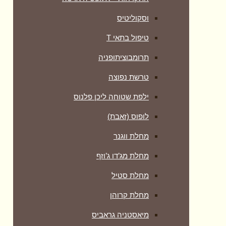
וסקוליטיס
טיפול בתאי T
תרומבוציתופניה
טרשת נפוצה
ילפת שטוחה ליכן פלנוס
לופוס (זאבת)
מחלת ווגנר
מחלת מג’דו ג’וזף
מחלת סטיל
מחלת קרוהן
מיאסטניה גראביס