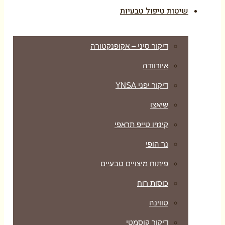
שיטות טיפול טבעיות
דיקור סיני – אקופנקטורה
איורוודה
דיקור יפני YNSA
שיאצו
קינזיו טייפ תראפי
נר הופי
פיתוח מיצויים טבעיים
כוסות רוח
טווינה
דיקור קוסמטי