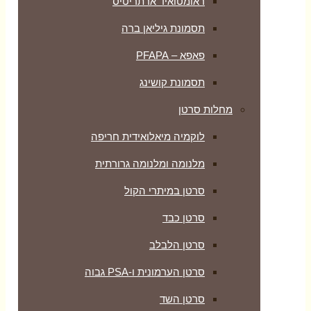
ראומטואיד ארתריטיס
תסמונת גיליאן ברה
פאפא – PFAPA
תסמונת קושינג
מחלות סרטן
לוקמיה מיאלואידית חריפה
מלנומה ומלנומה גרורתית
סרטן במיתרי הקול
סרטן כבד
סרטן הלבלב
סרטן הערמונית ו-PSA גבוה
סרטן השד