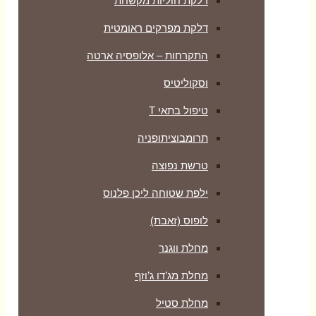
דלקת חוליות מקשחת
דלקת מפרקים ראומטית
התקרחות – אלופסיה ארטה
וסקוליטיס
טיפול בתאי T
תרומבוציתופניה
טרשת נפוצה
ילפת שטוחה ליכן פלנוס
לופוס (זאבת)
מחלת ווגנר
מחלת מג’דו ג’וזף
מחלת סטיל