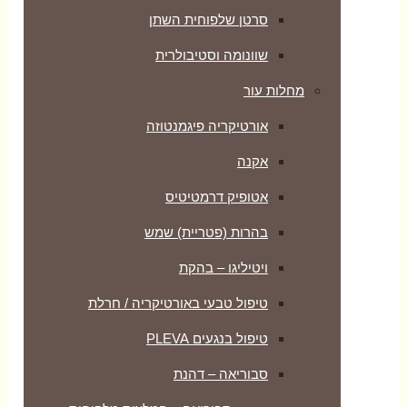
סרטן שלפוחית השתן
שוונומה וסטיבולרית
מחלות עור
אורטיקריה פיגמנטוזה
אקנה
אטופיק דרמטיטיס
בהרות (פטריית) שמש
ויטיליגו – בהקת
טיפול טבעי באורטיקריה / חרלת
טיפול בנגעים PLEVA
סבוריאה – דהנת