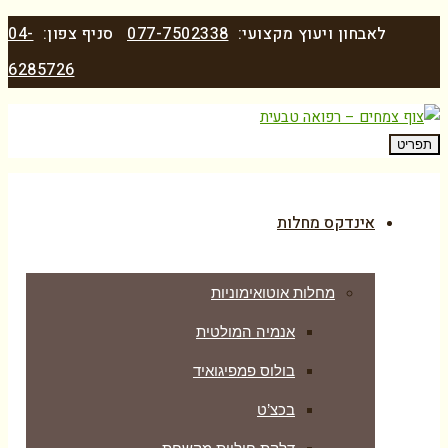
לאבחון ויעוץ מקצועי:
077-7502338
סניף צפון:
04-
6285726
תפריט
אינדקס מחלות
מחלות אוטואימוניות
אנמיה המולטית
בולוס פמפיגואיד
בכצ’ט