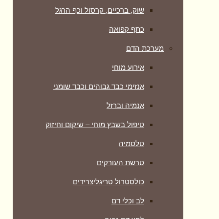
שוק, ברכיים, קרסול וכף הרגל
כתף קפואה
מערכת הדם
אירוע מוחי
אנזימי כבד גבוהים וכבד שומני
אנמיה וברזל
טיפול בשבץ מוחי – שיקום וחיזוק
טלסמיה
טרשת העורקים
כולסטרול טריגליצרידים
לב וכלי דם