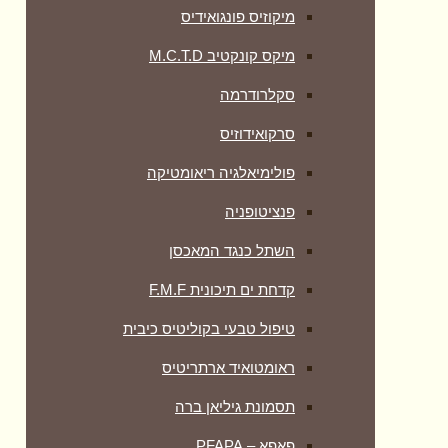
מיקוזיס פונגואידיס
מיקס קונקטיב M.C.T.D
סקלרודרמה
סרקואידוזיס
פולימיאלגיה ריאומטיקה
‏פנציטופניה
השתל כנגד המאכסן
קדחת ים תיכונית F.M.F
טיפול טבעי בקוליטיס כיבית
ראומטואיד ארתריטיס
תסמונת גיליאן ברה
פאפא – PFAPA