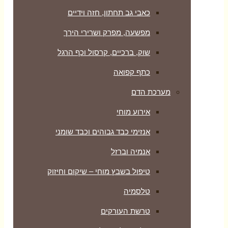
כאבי גב תחתון, חזה וידיים
מפשעה, מפרק ושרירי הירך
שוק, ברכיים, קרסול וכף הרגל
כתף קפואה
מערכת הדם
אירוע מוחי
אנזימי כבד גבוהים וכבד שומני
אנמיה וברזל
טיפול בשבץ מוחי – שיקום וחיזוק
טלסמיה
טרשת העורקים