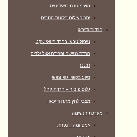
השימוטו תירואידיטיס
יתר פעילות בלוטת התריס
חרדות ודיכאון
טיפול טבעי בחרדות ואי שקט
חרדת נטישה ופרידה אצל ילדים
OCD
סיוע בקשיי גוף ונפש
גלוסופוביה – חרדת קהל
מצבי לחץ מתח ודיכאון
מערכת הנשימה
אמפיזמה – נפחת
אסטמה