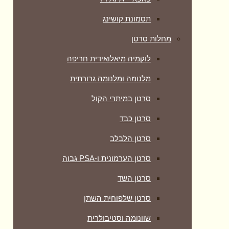
תסמונת קושינג
מחלות סרטן
לוקמיה מיאלואידית חריפה
מלנומה ומלנומה גרורתית
סרטן במיתרי הקול
סרטן כבד
סרטן הלבלב
סרטן הערמונית ו-PSA גבוה
סרטן השד
סרטן שלפוחית השתן
שוונומה וסטיבולרית