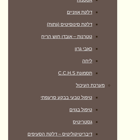
דלקת אוזניים
דלקת סינוסיטיס (גתות)
טטרנות – אובדן חוש הריח
כאבי גרון
ליחה
תסמונת C.C.H.S
מערכת העיכול
טיפול טבעי בבקע סרעפתי
טיפול בגזים
גסטריטיס
דיבריטיקוליטיס – דלקת הסעיפים