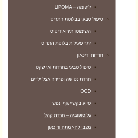
ליפומה – LIPOMA
טיפול טבעי בבלוטת התריס
השימוטו תירואידיטיס
יתר פעילות בלוטת התריס
חרדות ודיכאון
טיפול טבעי בחרדות ואי שקט
חרדת נטישה ופרידה אצל ילדים
OCD
סיוע בקשיי גוף ונפש
גלוסופוביה – חרדת קהל
מצבי לחץ מתח ודיכאון