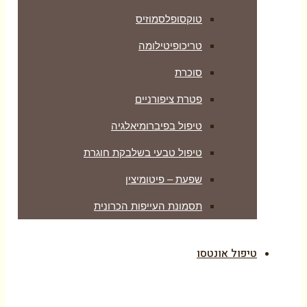
טוקסופלסמוזיס
טריכופיטילומה
סוכרת
פטרת ציפורניים
טיפול בפיברומיאלגיה
טיפול טבעי בשלבקת חוגרת
שפעת – פיטומיצין
תסמונת העייפות הכרונית
טיפול אונטסו