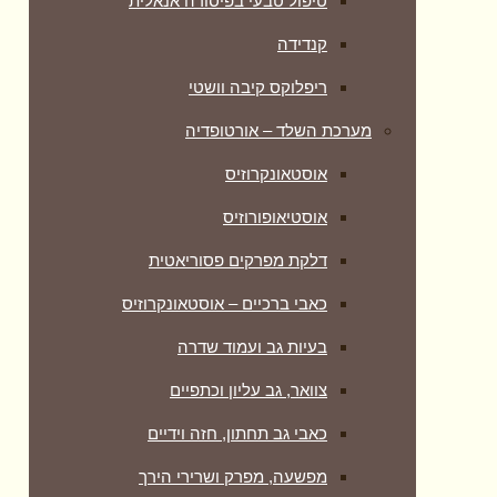
טיפול טבעי בפיסורה אנאלית
קנדידה
ריפלוקס קיבה וושטי
מערכת השלד – אורטופדיה
אוסטאונקרוזיס
אוסטיאופורוזיס
דלקת מפרקים פסוריאטית
כאבי ברכיים – אוסטאונקרוזיס
בעיות גב ועמוד שדרה
צוואר, גב עליון וכתפיים
כאבי גב תחתון, חזה וידיים
מפשעה, מפרק ושרירי הירך