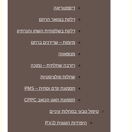
דיסמנוריאה
דלקת בצוואר הרחם
דלקת בשלפוחית השתן והנרתיק
מיומות – שרירנים ברחם
מנופאוזה
רזרבה שחלתית – נמוכה
שחלות פולציסטיות
תסמונת קדם וסתית – PMS
תסמונת האגן הכואב CPPC
טיפול טבעי במחלות עיניים
היפרדות הזגוגית P.V.D