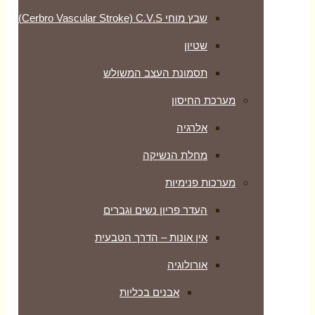
שבץ מוחי Cerbro Vascular Stroke) C.V.S)
שטיון
תסמונת העצב המשולש
מערכת החיסון
אלרגיה
מחלת הנשיקה
מערכות פנימיות
העדר פריון נשים וגברים
אין אונות – הדרך הטבעית
אורולוגיה
אבנים בכליות