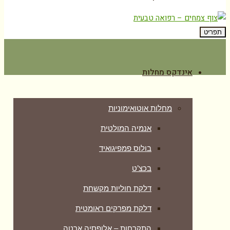
תפריט
אינדקס מחלות
מחלות אוטואימוניות
אנמיה המולטית
בולוס פמפיגואיד
בכצ’ט
דלקת חוליות מקשחת
דלקת מפרקים ראומטית
התקרחות – אלופסיה ארטה