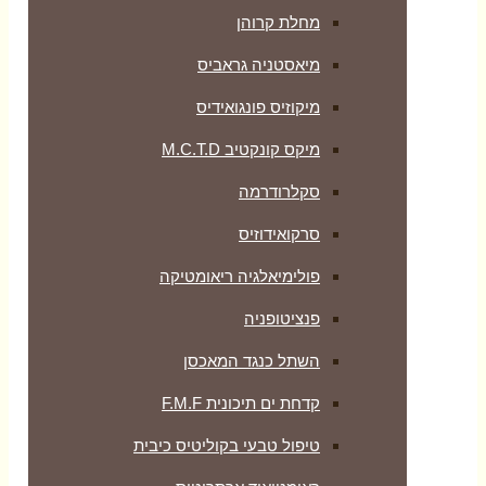
מחלת קרוהן
מיאסטניה גראביס
מיקוזיס פונגואידיס
מיקס קונקטיב M.C.T.D
סקלרודרמה
סרקואידוזיס
פולימיאלגיה ריאומטיקה
‏פנציטופניה
השתל כנגד המאכסן
קדחת ים תיכונית F.M.F
טיפול טבעי בקוליטיס כיבית