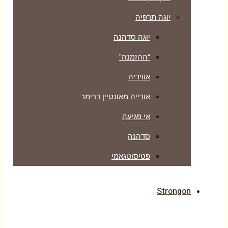
יוגה תרפיה
יוגה סדהנה
“ההזמנה”
אווידיה
אורייה מאונטיין דרימר
אי פגיעה
סדהנה
פטיסוטגאמי
Strongon