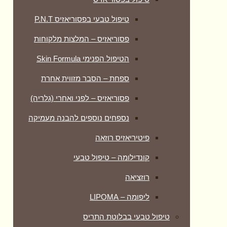
טיפול טבעי בפסוריאזיס P.N.T
פסוריאזיס – המלצות מלקוחות
הטיפול הפנימי Skin Formula
ספחת – הסבר מזווית אחרת
פסוריאזיס – לפני ואחרי (גלריה)
נספחים נוספים להבנה מעמיקה
פיטיריאזיס רוזאה
קונדילומה – טיפול טבעי
רוזציאה
ליפומה – LIPOMA
טיפול טבעי בבלוטת התריס