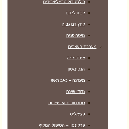
כולסטרול טריגליצרידים
לב וכלי דם
לחץ דם גבוה
נויטרופניה
מערכת העצבים
אינסומניה
הנטינגטון
מיגרנה – כאב ראש
נדודי שינה
סחרחורות ואי יציבות
פציאליס
פרקינסון – הטיפול המקיף