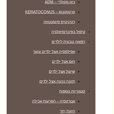
ניוון מקולרי – ADM
קרטוקונוס – KERATOCONUS
רטיניטיס פיגמנטוזה
טיפול בפיברומיאלגיה
רפואה טבעית לילדים
אפילפסיה אצל ילדים ונוער
חום אצל ילדים
שיעול אצל ילדים
תזונה נכונה אצל ילדים
קטגוריות נוספות
אנורקסיה – הפרעות אכילה
הזעת יתר