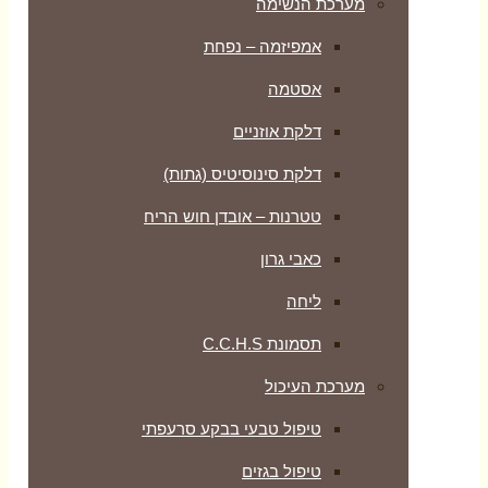
מערכת הנשימה
אמפיזמה – נפחת
אסטמה
דלקת אוזניים
דלקת סינוסיטיס (גתות)
טטרנות – אובדן חוש הריח
כאבי גרון
ליחה
תסמונת C.C.H.S
מערכת העיכול
טיפול טבעי בבקע סרעפתי
טיפול בגזים