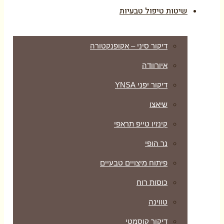
שיטות טיפול טבעיות
דיקור סיני – אקופנקטורה
איורוודה
דיקור יפני YNSA
שיאצו
קינזיו טייפ תראפי
נר הופי
פיתוח מיצויים טבעיים
כוסות רוח
טווינה
דיקור קוסמטי