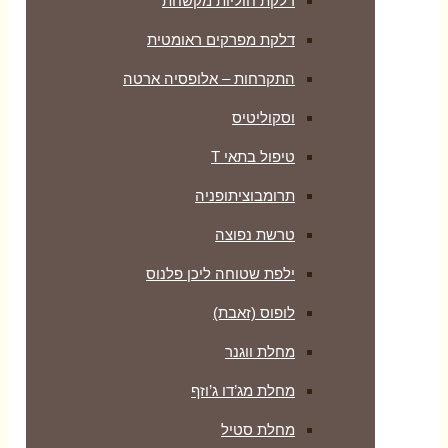
דלקת חוליות מקשחת
דלקת מפרקים ראומטית
התקרחות – אלופסיה ארטה
וסקוליטיס
טיפול בתאי T
תרומבוציתופניה
טרשת נפוצה
ילפת שטוחה ליכן פלנוס
לופוס (זאבת)
מחלת ווגנר
מחלת מג’דו ג’וזף
מחלת סטיל