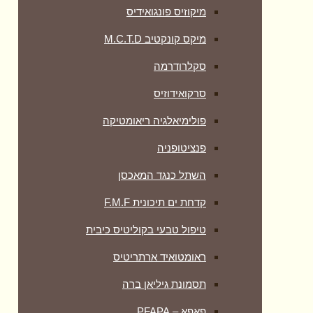
מיקוזיס פונגואידיס
מיקס קונקטיב M.C.T.D
סקלרודרמה
סרקואידוזיס
פולימיאלגיה ריאומטיקה
‏פנציטופניה
השתל כנגד המאכסן
קדחת ים תיכונית F.M.F
טיפול טבעי בקוליטיס כיבית
ראומטואיד ארתריטיס
תסמונת גיליאן ברה
פאפא – PFAPA