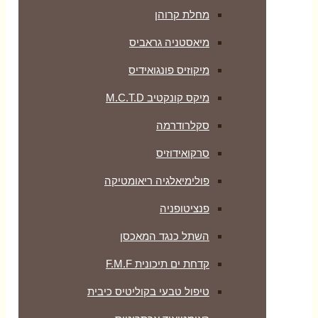
מחלת קרוהן
מיאסטניה גראביס
מיקוזיס פונגואידיס
מיקס קונקטיב M.C.T.D
סקלרודרמה
סרקואידוזיס
פולימיאלגיה ריאומטיקה
‏פנציטופניה
השתל כנגד המאכסן
קדחת ים תיכונית F.M.F
טיפול טבעי בקוליטיס כיבית