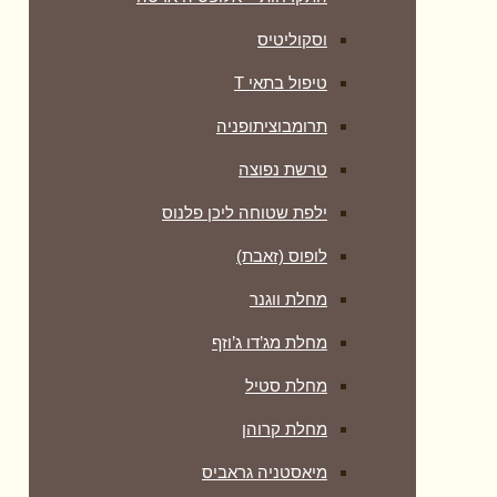
וסקוליטיס
טיפול בתאי T
תרומבוציתופניה
טרשת נפוצה
ילפת שטוחה ליכן פלנוס
לופוס (זאבת)
מחלת ווגנר
מחלת מג’דו ג’וזף
מחלת סטיל
מחלת קרוהן
מיאסטניה גראביס