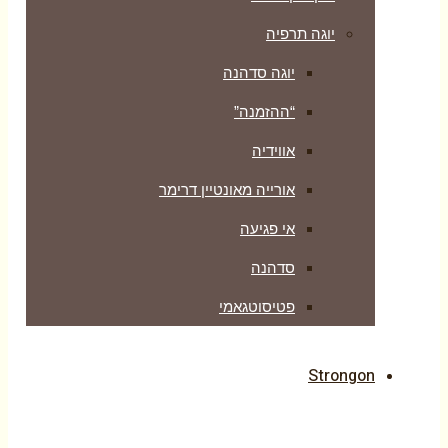
יוגה תרפיה
יוגה סדהנה
“ההזמנה”
אווידיה
אורייה מאונטיין דרימר
אי פגיעה
סדהנה
פטיסוטגאמי
Strongon