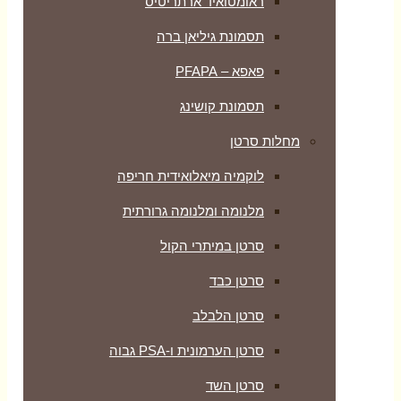
ראומטואיד ארתריטיס
תסמונת גיליאן ברה
פאפא – PFAPA
תסמונת קושינג
מחלות סרטן
לוקמיה מיאלואידית חריפה
מלנומה ומלנומה גרורתית
סרטן במיתרי הקול
סרטן כבד
סרטן הלבלב
סרטן הערמונית ו-PSA גבוה
סרטן השד