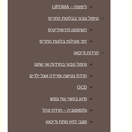
ליפומה – LIPOMA
טיפול טבעי בבלוטת התריס
השימוטו תירואידיטיס
יתר פעילות בלוטת התריס
חרדות ודיכאון
טיפול טבעי בחרדות ואי שקט
חרדת נטישה ופרידה אצל ילדים
OCD
סיוע בקשיי גוף ונפש
גלוסופוביה – חרדת קהל
מצבי לחץ מתח ודיכאון