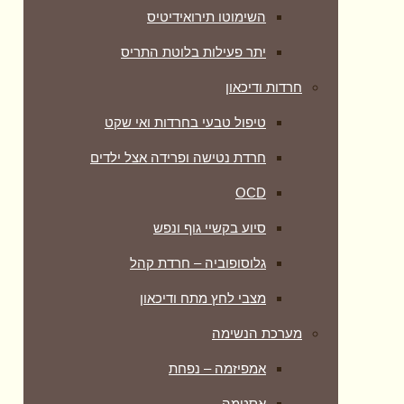
השימוטו תירואידיטיס
יתר פעילות בלוטת התריס
חרדות ודיכאון
טיפול טבעי בחרדות ואי שקט
חרדת נטישה ופרידה אצל ילדים
OCD
סיוע בקשיי גוף ונפש
גלוסופוביה – חרדת קהל
מצבי לחץ מתח ודיכאון
מערכת הנשימה
אמפיזמה – נפחת
אסטמה