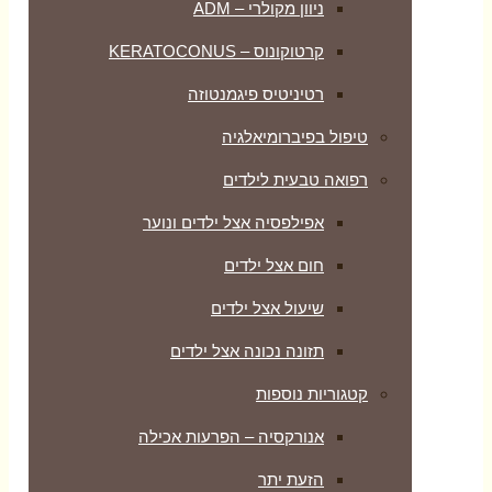
ניוון מקולרי – ADM
קרטוקונוס – KERATOCONUS
רטיניטיס פיגמנטוזה
טיפול בפיברומיאלגיה
רפואה טבעית לילדים
אפילפסיה אצל ילדים ונוער
חום אצל ילדים
שיעול אצל ילדים
תזונה נכונה אצל ילדים
קטגוריות נוספות
אנורקסיה – הפרעות אכילה
הזעת יתר