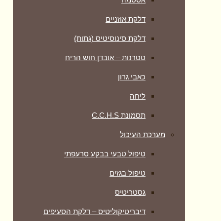
דלקת אוזניים
דלקת סינוסיטיס (גתות)
טטרנות – אובדן חוש הריח
כאבי גרון
ליחה
תסמונת C.C.H.S
מערכת העיכול
טיפול טבעי בבקע סרעפתי
טיפול בגזים
גסטריטיס
דיבריטיקוליטיס – דלקת הסעיפים