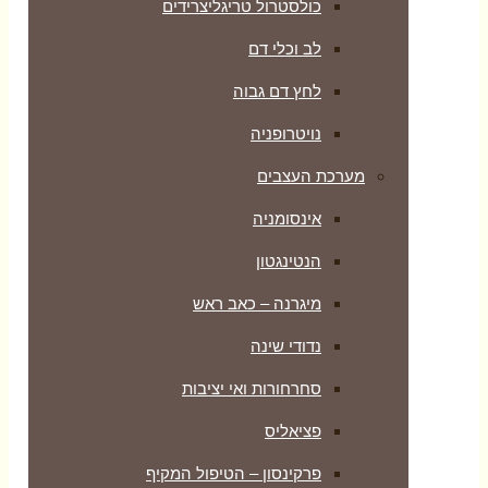
כולסטרול טריגליצרידים
לב וכלי דם
לחץ דם גבוה
נויטרופניה
מערכת העצבים
אינסומניה
הנטינגטון
מיגרנה – כאב ראש
נדודי שינה
סחרחורות ואי יציבות
פציאליס
פרקינסון – הטיפול המקיף