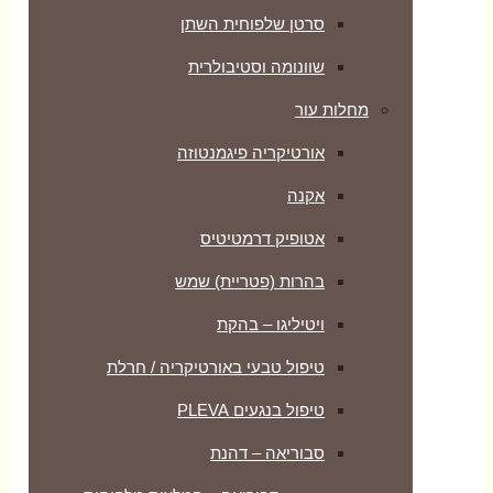
סרטן שלפוחית השתן
שוונומה וסטיבולרית
מחלות עור
אורטיקריה פיגמנטוזה
אקנה
אטופיק דרמטיטיס
בהרות (פטריית) שמש
ויטיליגו – בהקת
טיפול טבעי באורטיקריה / חרלת
טיפול בנגעים PLEVA
סבוריאה – דהנת