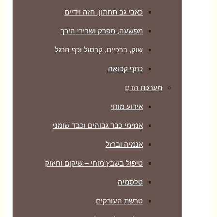
כאבי גב תחתון, חזה וידיים
מפשעה, מפרק ושרירי הירך
שוק, ברכיים, קרסול וכף הרגל
כתף קפואה
מערכת הדם
אירוע מוחי
אנזימי כבד גבוהים וכבד שומני
אנמיה וברזל
טיפול בשבץ מוחי – שיקום וחיזוק
טלסמיה
טרשת העורקים