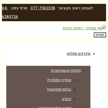
לאבחון ויעוץ מקצועי:
077-7502338
סניף צפון:
04-
6285726
תפריט
אינדקס מחלות
מחלות אוטואימוניות
אנמיה המולטית
בולוס פמפיגואיד
בכצ’ט