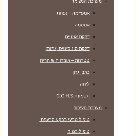
מערכת הנשימה
אמפיזמה – נפחת
אסטמה
דלקת אוזניים
דלקת סינוסיטיס (גתות)
טטרנות – אובדן חוש הריח
כאבי גרון
ליחה
תסמונת C.C.H.S
מערכת העיכול
טיפול טבעי בבקע סרעפתי
טיפול בגזים