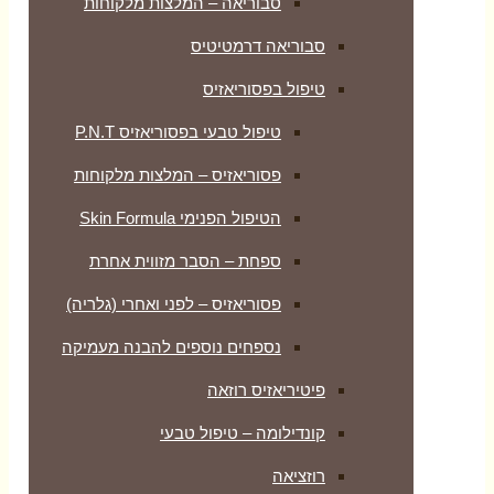
סבוריאה – המלצות מלקוחות
סבוריאה דרמטיטיס
טיפול בפסוריאזיס
טיפול טבעי בפסוריאזיס P.N.T
פסוריאזיס – המלצות מלקוחות
הטיפול הפנימי Skin Formula
ספחת – הסבר מזווית אחרת
פסוריאזיס – לפני ואחרי (גלריה)
נספחים נוספים להבנה מעמיקה
פיטיריאזיס רוזאה
קונדילומה – טיפול טבעי
רוזציאה