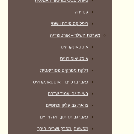
טיפול טבעי בפיסורה אנאלית
קנדידה
ריפלוקס קיבה וושטי
מערכת השלד – אורטופדיה
אוסטאונקרוזיס
אוסטיאופורוזיס
דלקת מפרקים פסוריאטית
כאבי ברכיים – אוסטאונקרוזיס
בעיות גב ועמוד שדרה
צוואר, גב עליון וכתפיים
כאבי גב תחתון, חזה וידיים
מפשעה, מפרק ושרירי הירך