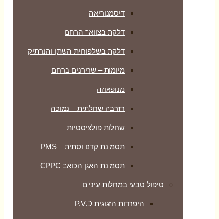
דיסמנוריאה
דלקת בצוואר הרחם
דלקת בשלפוחית השתן והנרתיק
מיומות – שרירנים ברחם
מנופאוזה
רזרבה שחלתית – נמוכה
שחלות פולציסטיות
תסמונת קדם וסתית – PMS
תסמונת האגן הכואב CPPC
טיפול טבעי במחלות עיניים
היפרדות הזגוגית P.V.D