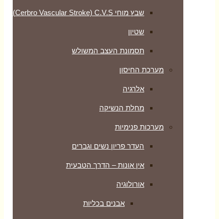
שבץ מוחי Cerbro Vascular Stroke) C.V.S)
שטיון
תסמונת העצב המשולש
מערכת החיסון
אלרגיה
מחלת הנשיקה
מערכות פנימיות
העדר פריון נשים וגברים
אין אונות – הדרך הטבעית
אורולוגיה
אבנים בכליות