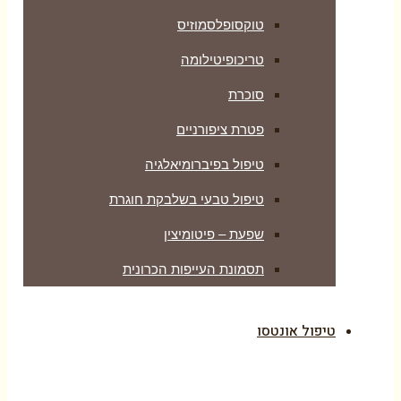
טוקסופלסמוזיס
טריכופיטילומה
סוכרת
פטרת ציפורניים
טיפול בפיברומיאלגיה
טיפול טבעי בשלבקת חוגרת
שפעת – פיטומיצין
תסמונת העייפות הכרונית
טיפול אונטסו