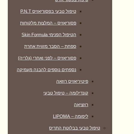
טיפול טבעי בפסוריאזיס P.N.T
פסוריאזיס – המלצות מלקוחות
הטיפול הפנימי Skin Formula
ספחת – הסבר מזווית אחרת
פסוריאזיס – לפני ואחרי (גלריה)
נספחים נוספים להבנה מעמיקה
פיטיריאזיס רוזאה
קונדילומה – טיפול טבעי
רוזציאה
ליפומה – LIPOMA
טיפול טבעי בבלוטת התריס