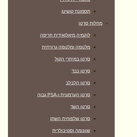
תסמונת קושינג
מחלות סרטן
לוקמיה מיאלואידית חריפה
מלנומה ומלנומה גרורתית
סרטן במיתרי הקול
סרטן כבד
סרטן הלבלב
סרטן הערמונית ו-PSA גבוה
סרטן השד
סרטן שלפוחית השתן
שוונומה וסטיבולרית