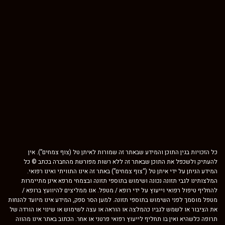
כל הזכויות בגין התוכן והמידע שבאתר זה שמורות לאיתן טל (צוף צמחים”). אין
להעתיק ולשכפל את התוכן שבאתר זה ללא רשות מפורשת מהחברה בכתב © כל
המידע הניתן על ידי איתן טל (“צוף צמחים”) באתר זה אינו התוויתי ואינו רפואי.
המלצותינו לגבי תזונה נכונה ושימוש בתוספי תזונה ובצמחי מרפא אינן מתיימרות
להחליף טיפול רפואי וייעוץ על ידי רופא / מטפל. אנו ממליצים להיוועץ ברופא /
מטפל מוסמך לפני השימוש בתוספי תזונה. למען הסר ספק, המידע אינו מיועד להנחות
את הציבור או לשמש לגביו כהמלצה או הוראה או עצה לשימוש או שינוי או הורדה של
תרופה כלשהיא ואין בו תחליף לייעוץ רפואי פרטני או אחר. הכתוב באתר אינו מהווה