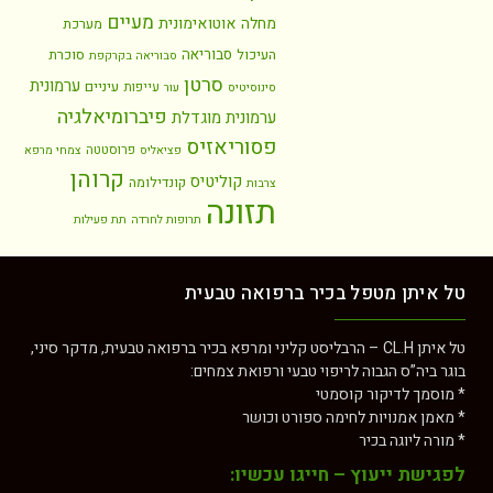
מעיים
מחלה אוטואימונית
מערכת
סבוריאה
העיכול
סוכרת
סבוריאה בקרקפת
סרטן
ערמונית
עיניים
עייפות
סינוסיטיס
עור
פיברומיאלגיה
ערמונית מוגדלת
פסוריאזיס
פרוסטטה
פציאליס
צמחי מרפא
קרוהן
קוליטיס
קונדילומה
צרבות
תזונה
תרופות לחרדה
תת פעילות
טל איתן מטפל בכיר ברפואה טבעית
טל איתן CL.H – הרבליסט קליני ומרפא בכיר ברפואה טבעית, מדקר סיני,
בוגר ביה”ס הגבוה לריפוי טבעי ורפואת צמחים:
* מוסמך לדיקור קוסמטי
* מאמן אמנויות לחימה ספורט וכושר
* מורה ליוגה בכיר
לפגישת ייעוץ – חייגו עכשיו: