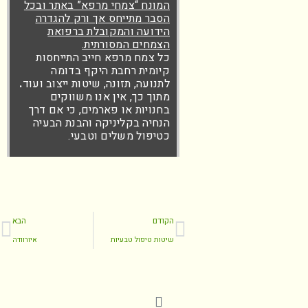
המונח “צמחי מרפא” באתר ובכל
הסבר מתייחס אך ורק להגדרה
הידועה והמקובלת ברפואת
הצמחים המסורתית.
כל צמח מרפא חייב התייחסות
קיומית רחבת היקף בדומה
לתנועה, תזונה, שיטות ייצוב ועוד
.
מתוך כך, אין אנו משווקים
בחנויות או פארמים, כי אם דרך
הנחיה בקליניקה והבנת הבעיה
כטיפול משלים וטבעי.
הקודם
הבא
שיטות טיפול טבעיות
איורוודה