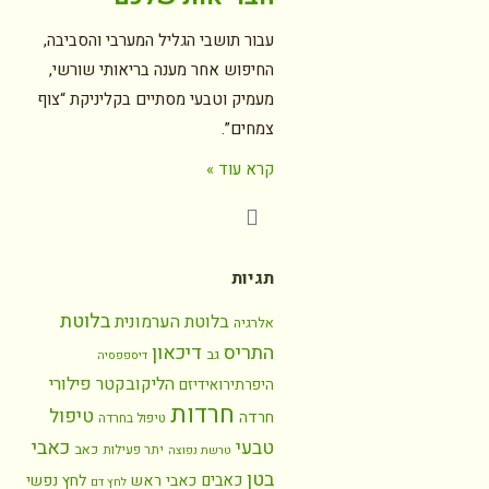
עבור תושבי הגליל המערבי והסביבה,
החיפוש אחר מענה בריאותי שורשי,
מעמיק וטבעי מסתיים בקליניקת “צוף
צמחים”.
קרא עוד »
תגיות
בלוטת
בלוטת הערמונית
אלרגיה
התריס
דיכאון
גב
דיספפסיה
הליקובקטר פילורי
היפרתירואידיזם
חרדות
טיפול
חרדה
טיפול בחרדה
כאבי
טבעי
כאב
יתר פעילות
טרשת נפוצה
בטן
כאבים
כאבי ראש
לחץ נפשי
לחץ דם