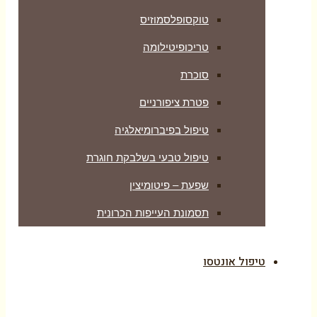
טוקסופלסמוזיס
טריכופיטילומה
סוכרת
פטרת ציפורניים
טיפול בפיברומיאלגיה
טיפול טבעי בשלבקת חוגרת
שפעת – פיטומיצין
תסמונת העייפות הכרונית
טיפול אונטסו