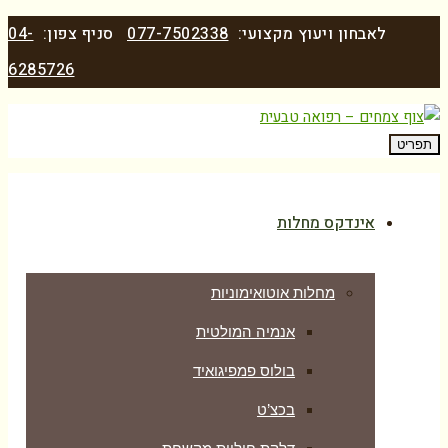
לאבחון ויעוץ מקצועי:
077-7502338
סניף צפון:
04-
6285726
תפריט
אינדקס מחלות
מחלות אוטואימוניות
אנמיה המולטית
בולוס פמפיגואיד
בכצ’ט