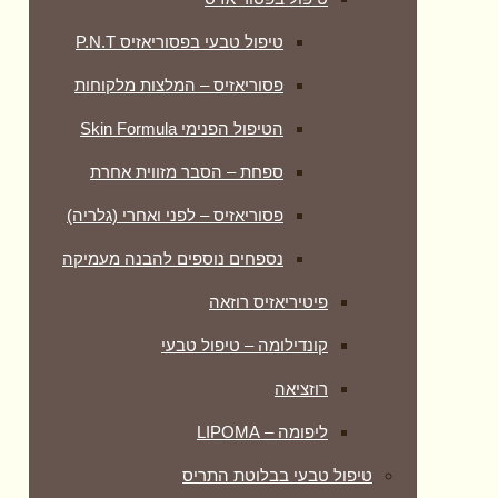
טיפול טבעי בפסוריאזיס P.N.T
פסוריאזיס – המלצות מלקוחות
הטיפול הפנימי Skin Formula
ספחת – הסבר מזווית אחרת
פסוריאזיס – לפני ואחרי (גלריה)
נספחים נוספים להבנה מעמיקה
פיטיריאזיס רוזאה
קונדילומה – טיפול טבעי
רוזציאה
ליפומה – LIPOMA
טיפול טבעי בבלוטת התריס