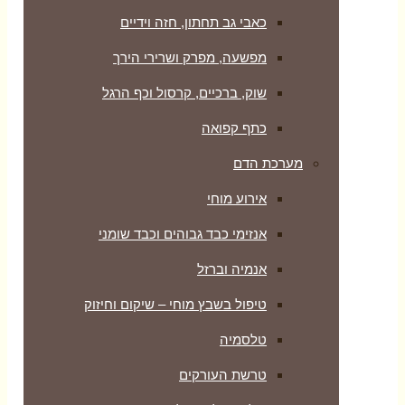
כאבי גב תחתון, חזה וידיים
מפשעה, מפרק ושרירי הירך
שוק, ברכיים, קרסול וכף הרגל
כתף קפואה
מערכת הדם
אירוע מוחי
אנזימי כבד גבוהים וכבד שומני
אנמיה וברזל
טיפול בשבץ מוחי – שיקום וחיזוק
טלסמיה
טרשת העורקים