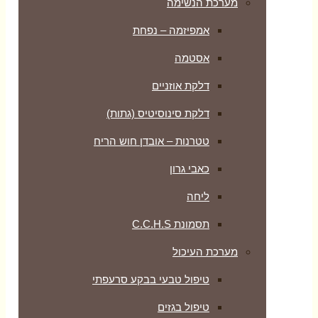
מערכת הנשימה
אמפיזמה – נפחת
אסטמה
דלקת אוזניים
דלקת סינוסיטיס (גתות)
טטרנות – אובדן חוש הריח
כאבי גרון
ליחה
תסמונת C.C.H.S
מערכת העיכול
טיפול טבעי בבקע סרעפתי
טיפול בגזים