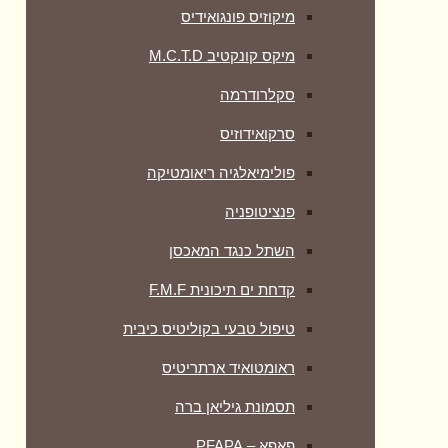
מיקוזיס פונגואידיס
מיקס קונקטיב M.C.T.D
סקלרודרמה
סרקואידוזיס
פולימיאלגיה ריאומטיקה
‏פנציטופניה
השתל כנגד המאכסן
קדחת ים תיכונית F.M.F
טיפול טבעי בקוליטיס כיבית
ראומטואיד ארתריטיס
תסמונת גיליאן ברה
פאפא – PFAPA