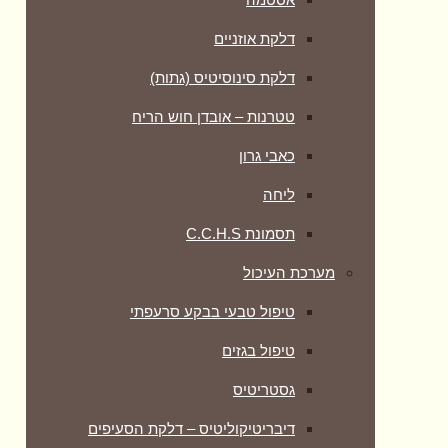
דלקת אוזניים
דלקת סינוסיטיס (גתות)
טטרנות – אובדן חוש הריח
כאבי גרון
ליחה
תסמונת C.C.H.S
מערכת העיכול
טיפול טבעי בבקע סרעפתי
טיפול בגזים
גסטריטיס
דיבריטיקוליטיס – דלקת הסעיפים