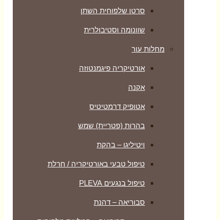
סרטן שלפוחית השתן
שוונומה וסטיבולרית
מחלות עור
אורטיקריה פיגמנטוזה
אקנה
אטופיק דרמטיטיס
בהרות (פטריית) שמש
ויטיליגו – בהקת
טיפול טבעי באורטיקריה / חרלת
טיפול בנגעים PLEVA
סבוריאה – דהנת