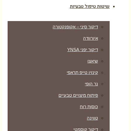
שיטות טיפול טבעיות
דיקור סיני – אקופנקטורה
איורוודה
דיקור יפני YNSA
שיאצו
קינזיו טייפ תראפי
נר הופי
פיתוח מיצויים טבעיים
כוסות רוח
טווינה
דיקור קוסמטי