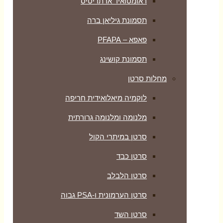
ראומטואיד ארתריטיס
תסמונת גיליאן ברה
פאפא – PFAPA
תסמונת קושינג
מחלות סרטן
לוקמיה מיאלואידית חריפה
מלנומה ומלנומה גרורתית
סרטן במיתרי הקול
סרטן כבד
סרטן הלבלב
סרטן הערמונית ו-PSA גבוה
סרטן השד