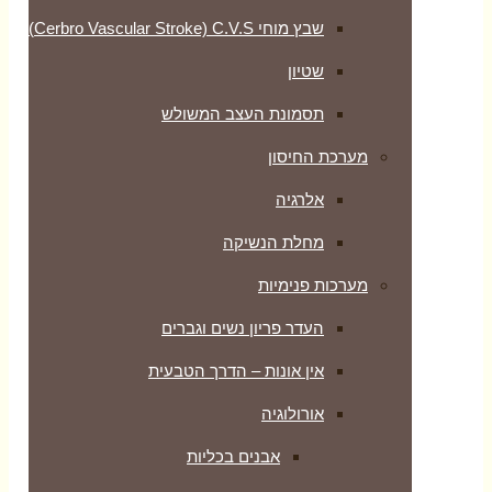
שבץ מוחי Cerbro Vascular Stroke) C.V.S)
שטיון
תסמונת העצב המשולש
מערכת החיסון
אלרגיה
מחלת הנשיקה
מערכות פנימיות
העדר פריון נשים וגברים
אין אונות – הדרך הטבעית
אורולוגיה
אבנים בכליות