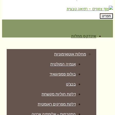
תפריט
אינדקס מחלות
מחלות אוטואימוניות
אנמיה המולטית
בולוס פמפיגואיד
בכצ’ט
דלקת חוליות מקשחת
דלקת מפרקים ראומטית
התקרחות – אלופסיה ארטה