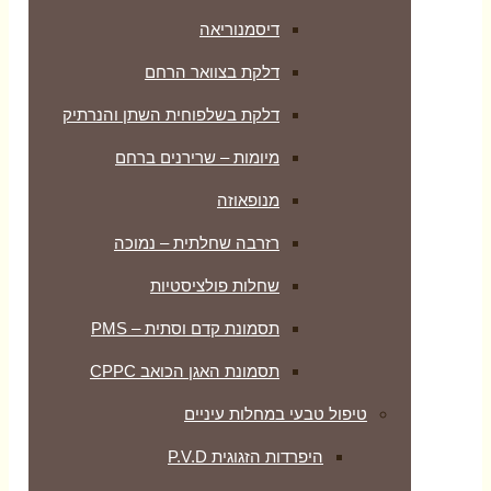
דיסמנוריאה
דלקת בצוואר הרחם
דלקת בשלפוחית השתן והנרתיק
מיומות – שרירנים ברחם
מנופאוזה
רזרבה שחלתית – נמוכה
שחלות פולציסטיות
תסמונת קדם וסתית – PMS
תסמונת האגן הכואב CPPC
טיפול טבעי במחלות עיניים
היפרדות הזגוגית P.V.D