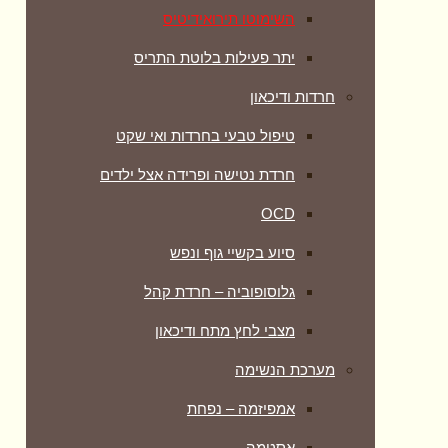
השימוטו תירואידיטיס
יתר פעילות בלוטת התריס
חרדות ודיכאון
טיפול טבעי בחרדות ואי שקט
חרדת נטישה ופרידה אצל ילדים
OCD
סיוע בקשיי גוף ונפש
גלוסופוביה – חרדת קהל
מצבי לחץ מתח ודיכאון
מערכת הנשימה
אמפיזמה – נפחת
אסטמה