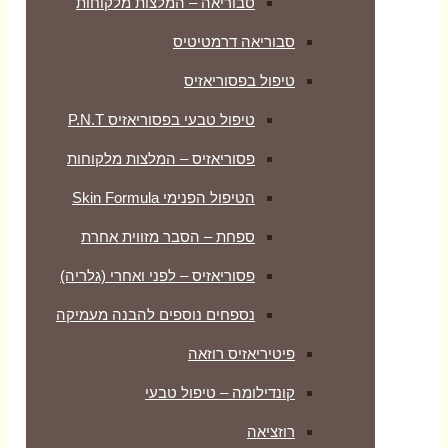
סבוריאה – המלצות מלקוחות
סבוריאה דרמטיטיס
טיפול בפסוריאזיס
טיפול טבעי בפסוריאזיס P.N.T
פסוריאזיס – המלצות מלקוחות
הטיפול הפנימי Skin Formula
ספחת – הסבר מזווית אחרת
פסוריאזיס – לפני ואחרי (גלריה)
נספחים נוספים להבנה מעמיקה
פיטיריאזיס רוזאה
קונדילומה – טיפול טבעי
רוזציאה