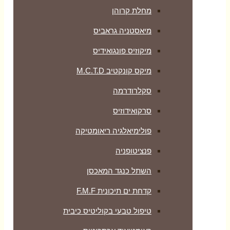
מחלת קרוהן
מיאסטניה גראביס
מיקוזיס פונגואידיס
מיקס קונקטיב M.C.T.D
סקלרודרמה
סרקואידוזיס
פולימיאלגיה ריאומטיקה
‏פנציטופניה
השתל כנגד המאכסן
קדחת ים תיכונית F.M.F
טיפול טבעי בקוליטיס כיבית