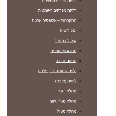
דלקת חוליות מקשחת
דלקת מפרקים ראומטית
התקרחות – אלופסיה ארטה
וסקוליטיס
טיפול בתאי T
תרומבוציתופניה
טרשת נפוצה
ילפת שטוחה ליכן פלנוס
לופוס (זאבת)
מחלת ווגנר
מחלת מג’דו ג’וזף
מחלת סטיל