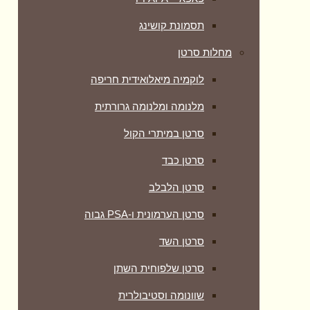
תסמונת קושינג
מחלות סרטן
לוקמיה מיאלואידית חריפה
מלנומה ומלנומה גרורתית
סרטן במיתרי הקול
סרטן כבד
סרטן הלבלב
סרטן הערמונית ו-PSA גבוה
סרטן השד
סרטן שלפוחית השתן
שוונומה וסטיבולרית