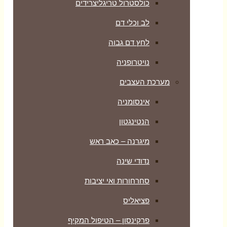
כולסטרול טריגליצרידים
לב וכלי דם
לחץ דם גבוה
נויטרופניה
מערכת העצבים
אינסומניה
הנטינגטון
מיגרנה – כאב ראש
נדודי שינה
סחרחורות ואי יציבות
פציאליס
פרקינסון – הטיפול המקיף