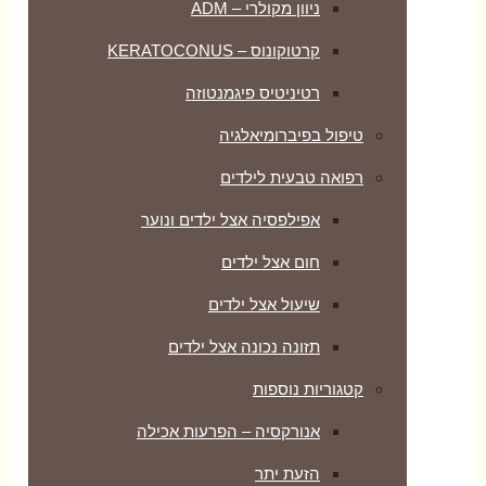
ניוון מקולרי – ADM
קרטוקונוס – KERATOCONUS
רטיניטיס פיגמנטוזה
טיפול בפיברומיאלגיה
רפואה טבעית לילדים
אפילפסיה אצל ילדים ונוער
חום אצל ילדים
שיעול אצל ילדים
תזונה נכונה אצל ילדים
קטגוריות נוספות
אנורקסיה – הפרעות אכילה
הזעת יתר