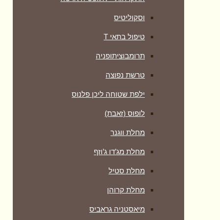
וסקוליטיס
טיפול בתאי T
תרומבוציתופניה
טרשת נפוצה
ילפת שטוחה ליכן פלנוס
לופוס (זאבת)
מחלת ווגנר
מחלת מג’דו ג’וזף
מחלת סטיל
מחלת קרוהן
מיאסטניה גראביס