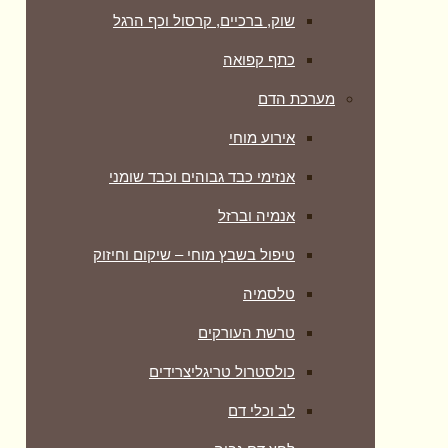
שוק, ברכיים, קרסול וכף הרגל
כתף קפואה
מערכת הדם
אירוע מוחי
אנזימי כבד גבוהים וכבד שומני
אנמיה וברזל
טיפול בשבץ מוחי – שיקום וחיזוק
טלסמיה
טרשת העורקים
כולסטרול טריגליצרידים
לב וכלי דם