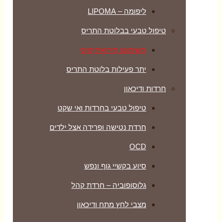
ליפומה – LIPOMA
טיפול טבעי בבלוטת התריס
השימוטו תירואידיטיס
יתר פעילות בלוטת התריס
חרדות ודיכאון
טיפול טבעי בחרדות ואי שקט
חרדת נטישה ופרידה אצל ילדים
OCD
סיוע בקשיי גוף ונפש
גלוסופוביה – חרדת קהל
מצבי לחץ מתח ודיכאון