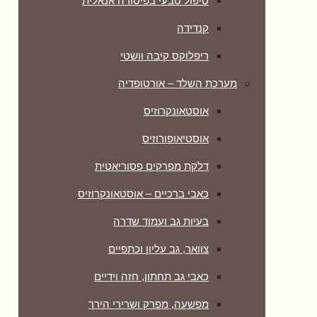
טיפול טבעי בפיסורה אנאלית
קנדידה
ריפלוקס קיבה וושטי
מערכת השלד – אורטופדיה
אוסטאונקרוזיס
אוסטיאופורוזיס
דלקת מפרקים פסוריאטית
כאבי ברכיים – אוסטאונקרוזיס
בעיות גב ועמוד שדרה
צוואר, גב עליון וכתפיים
כאבי גב תחתון, חזה וידיים
מפשעה, מפרק ושרירי הירך