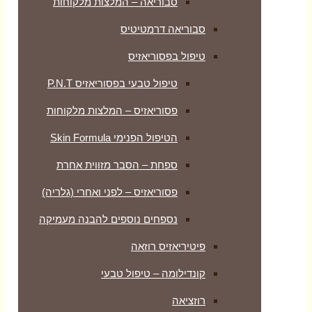
יאה – המלצות מלקוחות
רמטיטיס
ריאזיס
 טבעי בפסוריאזיס P.N.T
יאזיס – המלצות מלקוחות
הפנימי Skin Formula
 – הסבר מזווית אחרת
יאזיס – לפני ואחרי (גלריה)
ים נוספים להבנה מעמיקה
 רוזאה
– טיפול טבעי