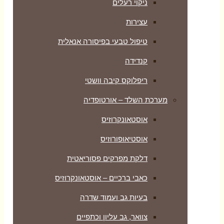
 בפיסורה אנאלית
בה וושטי
ורטופדיה
זיס
וזיס
ים פסוריאטית
ם – אוסטאונקרוזיס
עמוד שדרה
ליון וכתפיים