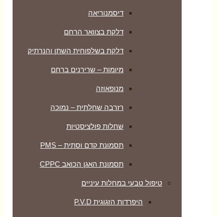
נוריאה
 בצוואר הרחם
 בשלפוחית השתן והנרתיק
ות – שרירנים ברחם
אוזה
ה שחלתית – נמוכה
ת פולציסטיות
נת קדם וסתית – PMS
ת האגן הכואב CPPC
ת עיניים
ית P.V.D