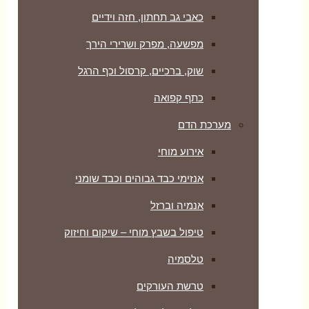
ון, חזה וידיים
רק ושרירי הירך
ם, קרסול וכף הרגל
 גבוהים וכבד שומני
ל
 מוחי – שיקום וחיזוק
קים