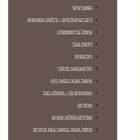
יטיס – דלקת הסעיפים
ספפסיה
פילורי
 במעי רגיז
י – מחלת כבד
לעי מעיים
 בכאבי בטן כרוניים