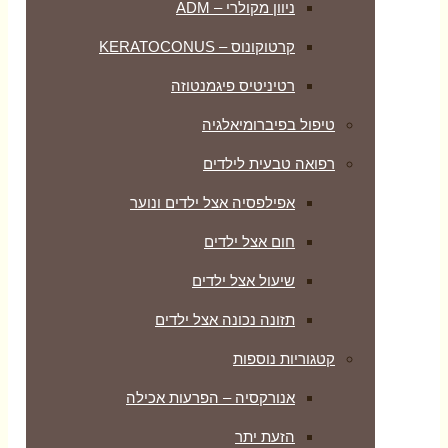
 ADM
KERA
יגמנטוזה
לגיה
דים
צל ילדים ונוער
דים
ילדים
ה אצל ילדים
– הפרעות אכילה