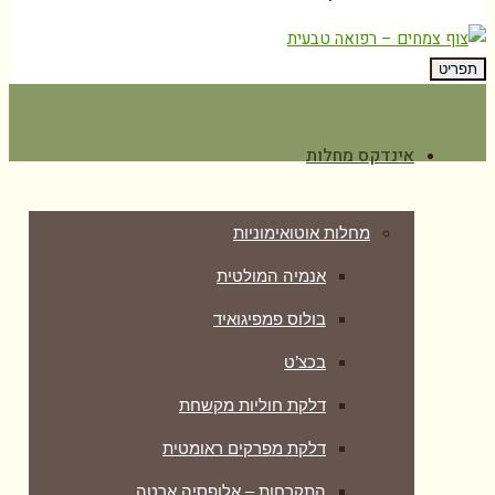
תפריט
אינדקס מחלות
מחלות אוטואימוניות
אנמיה המולטית
בולוס פמפיגואיד
בכצ’ט
דלקת חוליות מקשחת
דלקת מפרקים ראומטית
התקרחות – אלופסיה ארטה