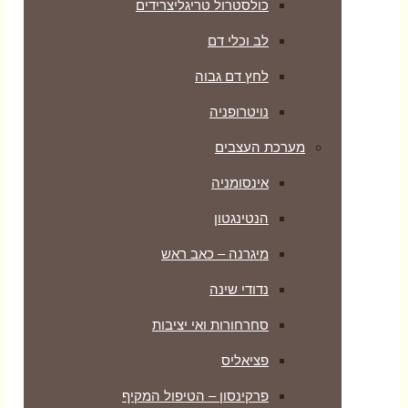
כולסטרול טריגליצרידים
לב וכלי דם
לחץ דם גבוה
נויטרופניה
מערכת העצבים
אינסומניה
הנטינגטון
מיגרנה – כאב ראש
נדודי שינה
סחרחורות ואי יציבות
פציאליס
פרקינסון – הטיפול המקיף