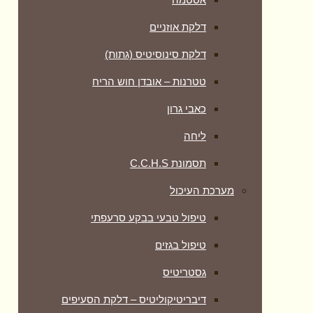
דלקת אוזניים
דלקת סינוסיטיס (גתות)
טטרנות – אובדן חוש הריח
כאבי גרון
ליחה
תסמונת C.C.H.S
מערכת העיכול
טיפול טבעי בבקע סרעפתי
טיפול בגזים
גסטריטיס
דיבריטיקוליטיס – דלקת הסעיפים