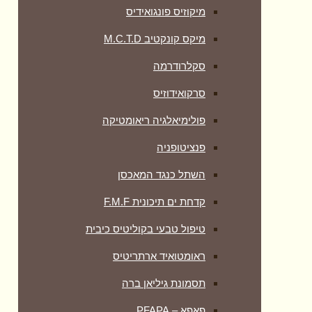
מיקוזיס פונגואידיס
מיקס קונקטיב M.C.T.D
סקלרודרמה
סרקואידוזיס
פולימיאלגיה ריאומטיקה
‏פנציטופניה
השתל כנגד המאכסן
קדחת ים תיכונית F.M.F
טיפול טבעי בקוליטיס כיבית
ראומטואיד ארתריטיס
תסמונת גיליאן ברה
פאפא – PFAPA