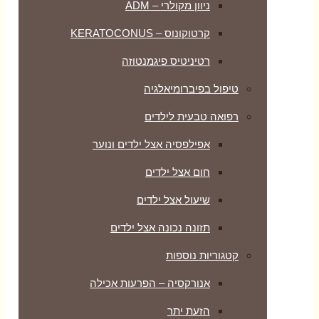
ניוון מקולרי – ADM
קרטוקונוס – KERATOCONUS
רטיניטיס פיגמנטוזה
טיפול בפיברומיאלגיה
רפואה טבעית לילדים
אפילפסיה אצל ילדים ונוער
חום אצל ילדים
שיעול אצל ילדים
תזונה נכונה אצל ילדים
קטגוריות נוספות
אנורקסיה – הפרעות אכילה
הזעת יתר