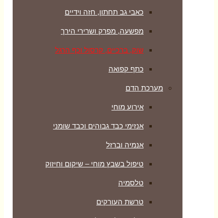
כאבי גב תחתון, חזה וידיים
מפשעה, מפרק ושרירי הירך
שוק, ברכיים, קרסול וכף הרגל
כתף קפואה
מערכת הדם
אירוע מוחי
אנזימי כבד גבוהים וכבד שומני
אנמיה וברזל
טיפול בשבץ מוחי – שיקום וחיזוק
טלסמיה
טרשת העורקים