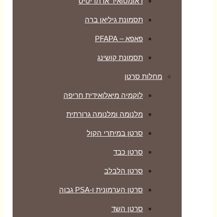
ראומטואיד ארתריטיס
תסמונת גיליאן ברה
פאפא – PFAPA
תסמונת קושינג
מחלות סרטן
לוקמיה מיאלואידית חריפה
מלנומה ומלנומה גרורתית
סרטן במיתרי הקול
סרטן כבד
סרטן הלבלב
סרטן הערמונית ו-PSA גבוה
סרטן השד