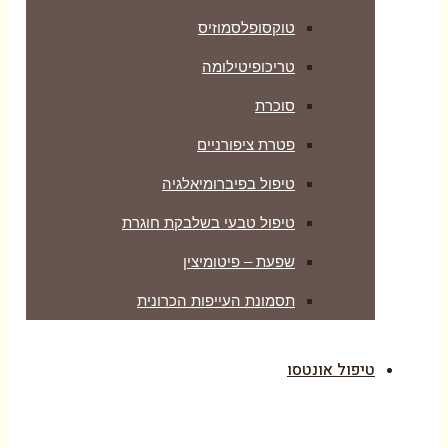
טוקסופלסמוזיס
טריכופיטילומה
סוכרת
פטרת ציפורניים
טיפול בפיברומיאלגיה
טיפול טבעי בשלבקת חוגרת
שפעת – פיטומיצין
תסמונת העייפות הכרונית
טיפול אונטסו