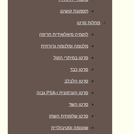
תסמונת קושינג
מחלות סרטן
לוקמיה מיאלואידית חריפה
מלנומה ומלנומה גרורתית
סרטן במיתרי הקול
סרטן כבד
סרטן הלבלב
סרטן הערמונית ו-PSA גבוה
סרטן השד
סרטן שלפוחית השתן
שוונומה וסטיבולרית