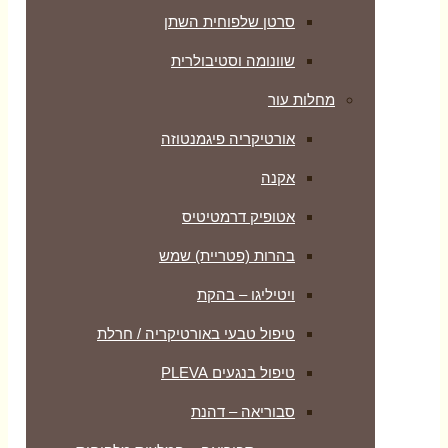
סרטן שלפוחית השתן
שוונומה וסטיבולרית
מחלות עור
אורטיקריה פיגמנטוזה
אקנה
אטופיק דרמטיטיס
בהרות (פטריית) שמש
ויטיליגו – בהקת
טיפול טבעי באורטיקריה / חרלת
טיפול בנגעים PLEVA
סבוריאה – דהנת