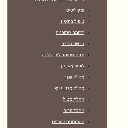
וסקוליטיס
טיפול בתאי T
תרומבוציתופניה
טרשת נפוצה
ילפת שטוחה ליכן פלנוס
לופוס (זאבת)
מחלת ווגנר
מחלת מג’דו ג’וזף
מחלת סטיל
מחלת קרוהן
מיאסטניה גראביס