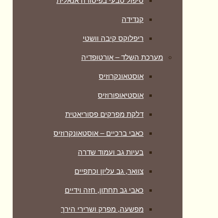
טיפול טבעי בפיסורה אנאלית
קנדידה
ריפלוקס קיבה וושטי
מערכת השלד – אורטופדיה
אוסטאונקרוזיס
אוסטיאופורוזיס
דלקת מפרקים פסוריאטית
כאבי ברכיים – אוסטאונקרוזיס
בעיות גב ועמוד שדרה
צוואר, גב עליון וכתפיים
כאבי גב תחתון, חזה וידיים
מפשעה, מפרק ושרירי הירך