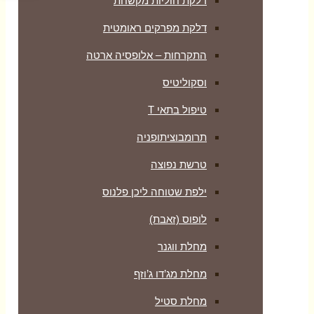
דלקת חוליות מקשחת
דלקת מפרקים ראומטית
התקרחות – אלופסיה ארטה
וסקוליטיס
טיפול בתאי T
תרומבוציתופניה
טרשת נפוצה
ילפת שטוחה ליכן פלנוס
לופוס (זאבת)
מחלת ווגנר
מחלת מג’דו ג’וזף
מחלת סטיל