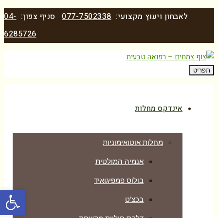
לאבחון ויעוץ מקצועי:
077-7502338
סניף צפון:
04-
6285726
תפריט
אינדקס מחלות
מחלות אוטואימוניות
אנמיה המולטית
בולוס פמפיגואיד
פתח סרגל
בכצ’ט