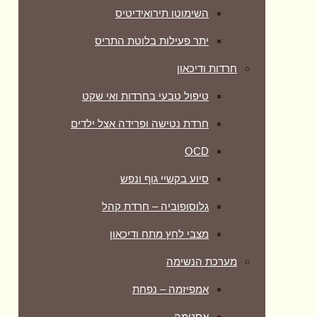
השימוטו תירואידיטיס
יתר פעילות בלוטת התריס
חרדות ודיכאון
טיפול טבעי בחרדות ואי שקט
חרדת נטישה ופרידה אצל ילדים
OCD
סיוע בקשיי גוף ונפש
גלוסופוביה – חרדת קהל
מצבי לחץ מתח ודיכאון
מערכת הנשימה
אמפיזמה – נפחת
אסטמה