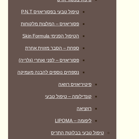
טיפול טבעי בפסוריאזיס P.N.T
פסוריאזיס – המלצות מלקוחות
הטיפול הפנימי Skin Formula
ספחת – הסבר מזווית אחרת
פסוריאזיס – לפני ואחרי (גלריה)
נספחים נוספים להבנה מעמיקה
פיטיריאזיס רוזאה
קונדילומה – טיפול טבעי
רוזציאה
ליפומה – LIPOMA
טיפול טבעי בבלוטת התריס