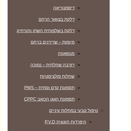
דיסמנוריאה
דלקת בצוואר הרחם
דלקת בשלפוחית השתן והנרתיק
מיומות – שרירנים ברחם
מנופאוזה
רזרבה שחלתית – נמוכה
שחלות פולציסטיות
תסמונת קדם וסתית – PMS
תסמונת האגן הכואב CPPC
טיפול טבעי במחלות עיניים
היפרדות הזגוגית P.V.D