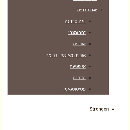
יוגה תרפיה
יוגה סדהנה
“ההזמנה”
אווידיה
אורייה מאונטיין דרימר
אי פגיעה
סדהנה
פטיסוטגאמי
Strongon