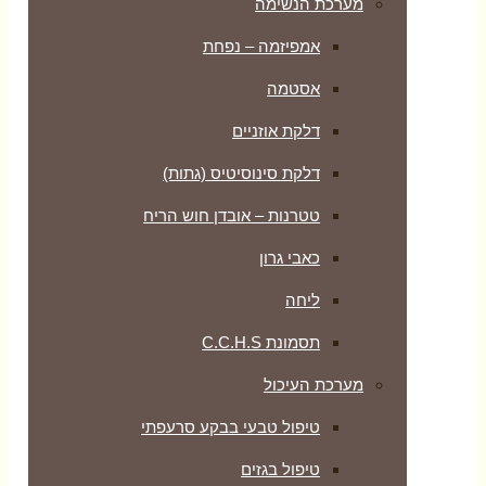
מערכת הנשימה
אמפיזמה – נפחת
אסטמה
דלקת אוזניים
דלקת סינוסיטיס (גתות)
טטרנות – אובדן חוש הריח
כאבי גרון
ליחה
תסמונת C.C.H.S
מערכת העיכול
טיפול טבעי בבקע סרעפתי
טיפול בגזים