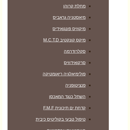
מחלת קרוהן
מיאסטניה גראביס
מיקוזיס פונגואידיס
מיקס קונקטיב M.C.T.D
סקלרודרמה
סרקואידוזיס
פולימיאלגיה ריאומטיקה
‏פנציטופניה
השתל כנגד המאכסן
קדחת ים תיכונית F.M.F
טיפול טבעי בקוליטיס כיבית