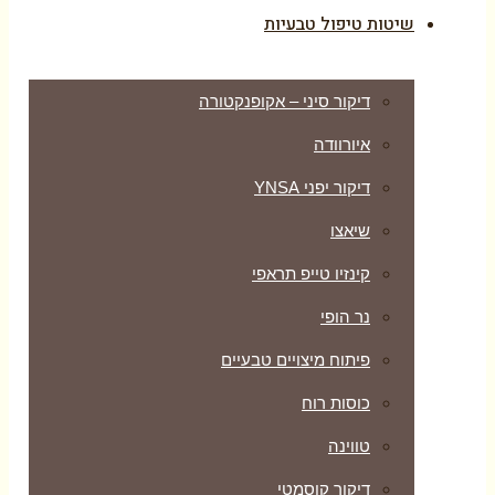
שיטות טיפול טבעיות
דיקור סיני – אקופנקטורה
איורוודה
דיקור יפני YNSA
שיאצו
קינזיו טייפ תראפי
נר הופי
פיתוח מיצויים טבעיים
כוסות רוח
טווינה
דיקור קוסמטי