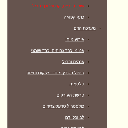
שוק, ברכיים, קרסול וכף הרגל
כתף קפואה
מערכת הדם
אירוע מוחי
אנזימי כבד גבוהים וכבד שומני
אנמיה וברזל
טיפול בשבץ מוחי – שיקום וחיזוק
טלסמיה
טרשת העורקים
כולסטרול טריגליצרידים
לב וכלי דם