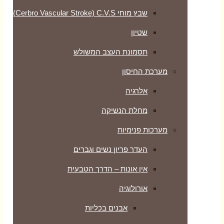
שבץ מוחי Cerbro Vascular Stroke) C.V.S)
שטיון
תסמונת העצב המשולש
מערכת החיסון
אלרגיה
מחלת הנשיקה
מערכות פנימיות
העדר פריון נשים וגברים
אין אונות – הדרך הטבעית
אורולוגיה
אבנים בכליות