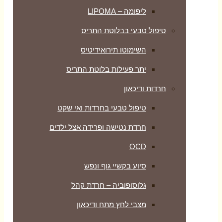
ליפומה – LIPOMA
טיפול טבעי בבלוטת התריס
השימוטו תירואידיטיס
יתר פעילות בלוטת התריס
חרדות ודיכאון
טיפול טבעי בחרדות ואי שקט
חרדת נטישה ופרידה אצל ילדים
OCD
סיוע בקשיי גוף ונפש
גלוסופוביה – חרדת קהל
מצבי לחץ מתח ודיכאון