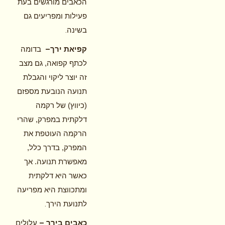
הכאבים מורגשים בעת
פעילות ומפריעים גם
.
בשינה
–
קפיאת ירך
בדומה
לכתף קפואה, גם מצב
זה יוצר ליקוי והגבלת
תנועה הנובעת מספזם
(כיווץ) של רקמה
דלקתית במפרק, שהרי
הרקמה העוטפת את
המפרק, בדרך כלל,
מאפשרת תנועה. אך
כאשר היא דלקתית
ומתכווצת היא מפריעה
.
לתנועת הירך
–
כאבים בירך
עלולים