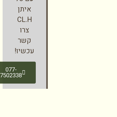
איתן
CL.H
צרו
קשר
עכשיו!
077-
7502338