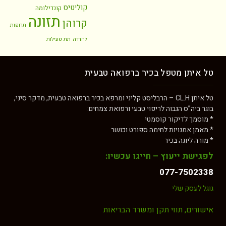
קוליטיס
קונדילומה
תזונה
קרוהן
תרופות
לחרדה
תת פעילות
יתן מטפל בכיר ברפואה טבעית
טל איתן CL.H – הרבליסט קליני ומרפא בכיר ברפואה טבעית, מדקר סיני,
ביה”ס הגבוה לריפוי טבעי ורפואת צמחים:
מך לדיקור קוסמטי
ן אמנויות לחימה ספורט וכושר
ה ליוגה בכיר
שת ייעוץ – חייגו עכשיו:
077-7502
לעסק שלי
רים, תווי תקן ומשרד הבריאות