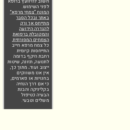
חשוב להיוועץ ברופא
לפני השימוש.
המונח “צמחי מרפא”
באתר ובכל הסבר
מתייחס אך ורק
להגדרה הידועה
והמקובלת ברפואת
הצמחים המסורתית.
כל צמח מרפא חייב
התייחסות קיומית
רחבת היקף בדומה
לתנועה, תזונה, שיטות
ייצוב ועוד
.
מתוך כך,
אין אנו משווקים
בחנויות או פארמים,
כי אם דרך הנחיה
בקליניקה והבנת
הבעיה כטיפול
משלים וטבעי.