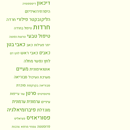
דיכאון
דיספפסיה
היפרתירואידיזם
הליקובקטר פילורי
חרדה
חרדות
טיפול בחרדה
טיפול טבעי
טרשת נפוצה
כאבי בטן
כאב
יתר פעילות
כאבים
כאבי ראש
לחץ דם
לחץ נפשי
מחלה
מעיים
אוטואימונית
סבוריאה
מערכת העיכול
סוכרת
סבוריאה בקרקפת
סרטן
עייפות
סינוסיטיס
עור
ערמונית
ערמונית
עיניים
פיברומיאלגיה
מוגדלת
פסוריאזיס
פציאליס
פרוסטטה
צמחי מרפא
צרבות