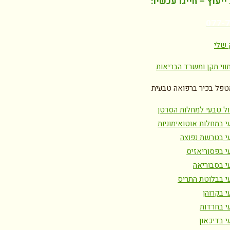
יעוץ – חייגו עכשיו:
077-
 שלי
ווי תקן ומשרד הבריאות
טפל בכיר ברפואה טבעית
ול טבעי למחלות הסרטן
י במחלות אוטואימוניות
י בטרשת נפוצה
י בפסוריאזיס
י בסבוריאה
י בבלוטת התריס
 בקרוהן
י בחרדות
י בדיכאון