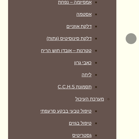
אמפיזמה – נפחת
אסטמה
דלקת אוזניים
דלקת סינוסיטיס (גתות)
טטרנות – אובדן חוש הריח
כאבי גרון
ליחה
תסמונת C.C.H.S
מערכת העיכול
טיפול טבעי בבקע סרעפתי
טיפול בגזים
גסטריטיס