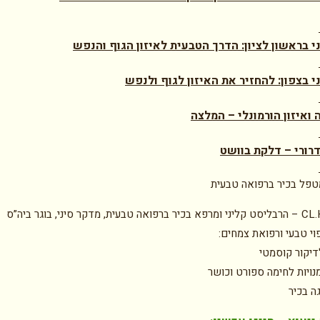
ני בראשון לציון: הדרך הטבעית לאיזון הגוף והנפש
י בצפון: להחזיר את האיזון לגוף ולנפש
 ואיזון הורמונלי – המלצה
ורי – דלקת בוושט
טפל בכיר ברפואה טבעית
טל איתן CL.H – הרבליסט קליני ומרפא בכיר ברפואה טבעית, מדקר סיני, בוגר ביה”ס
וי טבעי ורפואת צמחים:
דיקור קוסמטי
נויות לחימה ספורט וכושר
גה בכיר