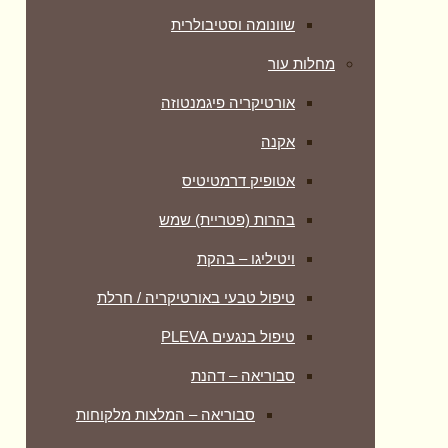
שוונומה וסטיבולרית
מחלות עור
אורטיקריה פיגמנטוזה
אקנה
אטופיק דרמטיטיס
בהרות (פטריית) שמש
ויטיליגו – בהקת
טיפול טבעי באורטיקריה / חרלת
טיפול בנגעים PLEVA
סבוריאה – דהנת
סבוריאה – המלצות מלקוחות