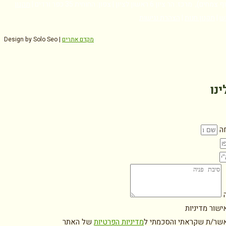
ז: הר ציון 6 ראשון לציון | צפון: החוחית 35 כפר ורדים |
תקנון
ש
|
תקנון חנות
|
הצהרת נגישות
מקדם אתרים
Design by Solo Seo |
ינו
ה
ה
ישור מדיניות
אשר/ת שקראתי והסכמתי ל
מדיניות הפרטיות
של האתר