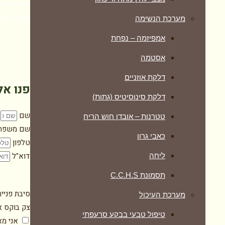
איתן טל (צוף צמחים), מרכ
ותנאי שימו
מערכת הנשימה
אמפיזמה – נפחת
אסטמה
דלקת אוזניים
פנו אל
דלקת סינוסיטיס (גתות)
שם
טטרנות – אובדן חוש הריח
שם משפח
כאבי גרון
טלפון
דוא"ל
ליחה
תסמונת C.C.H.S
סיבת פניי
מערכת העיכול
צק בוקס א
טיפול טבעי בבקע סרעפתי
אני מ