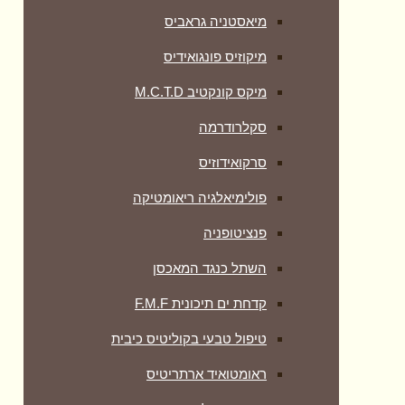
מיאסטניה גראביס
מיקוזיס פונגואידיס
מיקס קונקטיב M.C.T.D
סקלרודרמה
סרקואידוזיס
פולימיאלגיה ריאומטיקה
‏פנציטופניה
השתל כנגד המאכסן
קדחת ים תיכונית F.M.F
טיפול טבעי בקוליטיס כיבית
ראומטואיד ארתריטיס