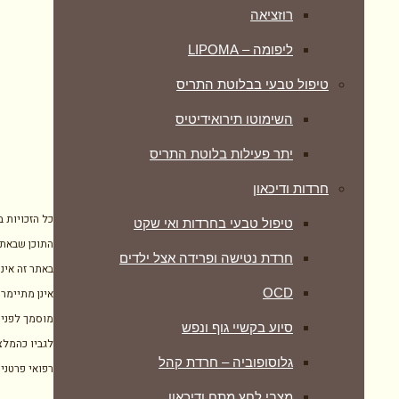
רוזציאה
ליפומה – LIPOMA
טיפול טבעי בבלוטת התריס
השימוטו תירואידיטיס
יתר פעילות בלוטת התריס
חרדות ודיכאון
כל הזכויות 
טיפול טבעי בחרדות ואי שקט
התוכן שבאתר
חרדת נטישה ופרידה אצל ילדים
באתר זה אינו
OCD
אינן מתיימרו
מוסמך לפני 
סיוע בקשיי גוף ונפש
לגביו כהמלצ
גלוסופוביה – חרדת קהל
רפואי פרטני
מצבי לחץ מתח ודיכאון