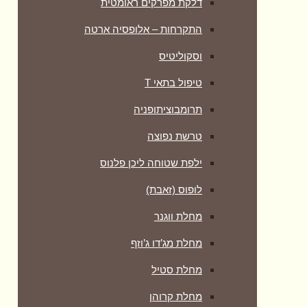
דלקת מפרקים ראומטית
התקרחות – אלופסיה ארטה
וסקוליטיס
טיפול בתאי T
תרומבוציתופניה
טרשת נפוצה
ילפת שטוחה ליכן פלנוס
לופוס (זאבת)
מחלת ווגנר
מחלת מג’דו ג’וזף
מחלת סטיל
מחלת קרוהן