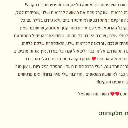
 עם ראש פתוח, עם אמונה מלאה, ועם אופטימיות,!! בתקווה!!
יה בריאים, ושנקבל מכם את הישועה לבריאות שלנו ,שסיפרנו לטל,
ה פרקינסון מתקדם, שלא תיפקד ביום ,ולא נרדם בלילה עם כל
קיבל מהרופא, ואני עם אירוע מוחי קטן ואסטמה, שחשבנו שאין
חולי שלנו , שכבר איבדנו כל תקווה , והיום אחרי הטיפול המסור עם
חים שלכם , והדאגה לבריאות שלנו, והאכפתיות שלכם כלפינו,
ם התקשרתם אלינו, בכדי לשאול עם הכל בסדר, איך אנחנו מרגישים
שוט ממלא את הלב️
והמון תקווה ממכם, היום בעלי ואני, כבר
בה יותר טוב, בעלי הרבה פחות רועד , מתפקד רגיל ביום , וישן טוב
י כבר לא עושה משאפים , והדיבור שלי נהיה ברור!!! ואנו מרגישים
ורעננים וחזקים!!!
תכם️
משה ונורה שמואל
 מלקוחות: