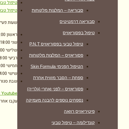
טיפול טבע
טיפול טבע
סבוריאה – המלצות מלקוחות
סבוריאה דרמטיטיס
שעות פעיל
טיפול בפסוריאזיס
ראשון
:00
שני
-18:00
טיפול טבעי בפסוריאזיס P.N.T
שלישי
:00
פסוריאזיס – המלצות מלקוחות
רביעי
8:00
חמישי
:00
הטיפול הפנימי Skin Formula
שישי
4:00
ספחת – הסבר מזווית אחרת
שבת
סגור
פסוריאזיס – לפני ואחרי (גלריה)
r
Youtube
נספחים נוספים להבנה מעמיקה
עקבו אחרינ
פיטיריאזיס רוזאה
קונדילומה – טיפול טבעי