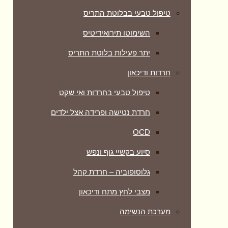
טיפול טבעי בבלוטת התריס
השימוטו תירואידיטיס
יתר פעילות בלוטת התריס
חרדות ודיכאון
טיפול טבעי בחרדות ואי שקט
חרדת נטישה ופרידה אצל ילדים
OCD
סיוע בקשיי גוף ונפש
גלוסופוביה – חרדת קהל
מצבי לחץ מתח ודיכאון
מערכת הנשימה