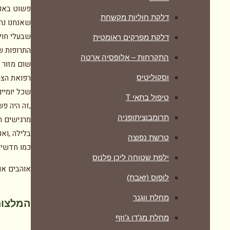
פשוט באנו
דלקת חוליות מקשחת
שאנחנו נה
שבעלי חול
דלקת מפרקים ראומטית
התרופות ש
התקרחות – אלופסיה ארטה
שום מזור ל
רפואת הצמ
וסקוליטיס
שכל יומיי
טיפול בתאי T
,זה היה פ
תרומבוציתופניה
מרגישים הר
בלילה ,ואנ
טרשת נפוצה
כמו חדשים 
ילפת שטוחה ליכן פלנוס
אוהבים או
לופוס (זאבת)
מחלת ווגנר
המלצות
מחלת מג’דו ג’וזף