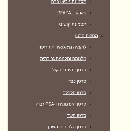
תסמונת גיליאן ברה
פאפא – PFAPA
תסמונת קושינג
מחלות סרטן
לוקמיה מיאלואידית חריפה
מלנומה ומלנומה גרורתית
סרטן במיתרי הקול
סרטן כבד
סרטן הלבלב
סרטן הערמונית ו-PSA גבוה
סרטן השד
סרטן שלפוחית השתן