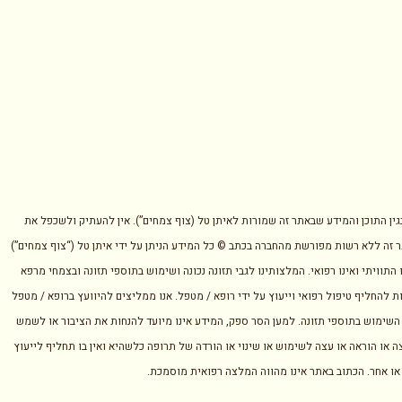
בגין התוכן והמידע שבאתר זה שמורות לאיתן טל (צוף צמחים”). אין להעתיק ולשכפל את
 זה ללא רשות מפורשת מהחברה בכתב © כל המידע הניתן על ידי איתן טל (“צוף צמחים”)
 התוויתי ואינו רפואי. המלצותינו לגבי תזונה נכונה ושימוש בתוספי תזונה ובצמחי מרפא
ת להחליף טיפול רפואי וייעוץ על ידי רופא / מטפל. אנו ממליצים להיוועץ ברופא / מטפל
השימוש בתוספי תזונה. למען הסר ספק, המידע אינו מיועד להנחות את הציבור או לשמש
ה או הוראה או עצה לשימוש או שינוי או הורדה של תרופה כלשהיא ואין בו תחליף לייעוץ
 או אחר. הכתוב באתר אינו מהווה המלצה רפואית מוסמכת.