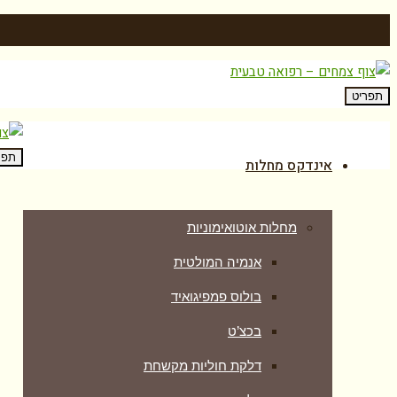
תפריט
תפר
אינדקס מחלות
מחלות אוטואימוניות
אנמיה המולטית
בולוס פמפיגואיד
בכצ’ט
דלקת חוליות מקשחת