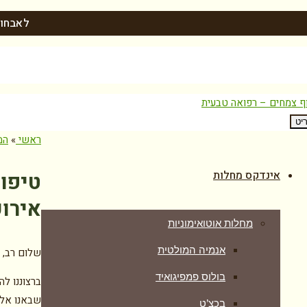
לאבחון
יט
ראשי
»
המ
אינדקס מחלות
טיפול
אירוע
מחלות אוטואימוניות
אנמיה המולטית
שלום רב, ו
בולוס פמפיגואיד
ברצוננו ל
שבאנו אליכ
בכצ’ט