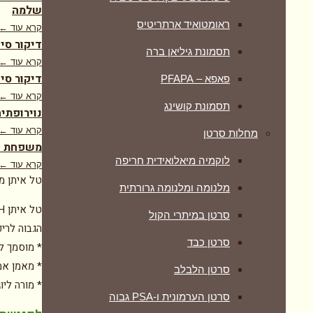
שלמה
ראומטואיד ארתריטיס
קרא עוד ←
דיקור סי
תסמונת גיליאן ברה
קרא עוד ←
דיקור סינ
פאפא – PFAPA
קרא עוד ←
תסמונת קושינג
נוירופתיה
קרא עוד ←
מחלות סרטן
משפחת דר
לוקמיה מיאלואידית חריפה
קרא עוד ←
טל איתן מ
מלנומה ומלנומה גרורתית
סרטן במיתרי הקול
הגבוה לריפ
סרטן כבד
* מוסמך ל
* מאמן אמ
סרטן הלבלב
* מורה ליו
סרטן הערמונית ו-PSA גבוה