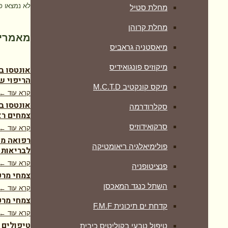
לא נמצאו פ
מחלת סטיל
מחלת קרוהן
מאמרים
מיאסטניה גראביס
מיקוזיס פונגואידיס
אונטסו ב
הריפוי ש
מיקס קונקטיב M.C.T.D
קרא עוד ←
אונטסו ב
סקלרודרמה
צמחים רא
סרקואידוזיס
קרא עוד ←
רפואה מש
פולימיאלגיה ריאומטיקה
לבריאות 
קרא עוד ←
‏פנציטופניה
צמחי מרפ
השתל כנגד המאכסן
קרא עוד ←
צמחי מרפ
קדחת ים תיכונית F.M.F
קרא עוד ←
טיפולים 
טיפול טבעי בקוליטיס כיבית