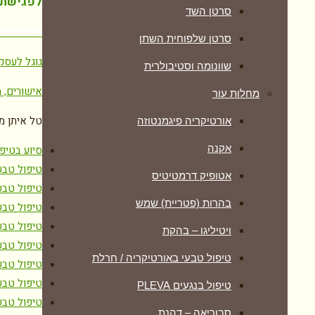
לפגישת י
סרטן השד
7502338
סרטן שלפוחית השתן
גוגל לעסק
שוונומה וסטיבולרית
אישורים, ת
מחלות עור
טל איתן מ
אורטיקריה פיגמנטוזה
אקנה
סיוע בטיפ
טיפול טבע
אטופיק דרמטיטיס
טיפול טבע
בהרות (פטריית) שמש
טיפול טבע
טיפול טבע
ויטיליגו – בהקת
טיפול טבע
טיפול טבעי באורטיקריה / חרלת
טיפול טבעי
טיפול טבע
טיפול בנגעים PLEVA
טיפול טבע
סבוריאה – דהנת